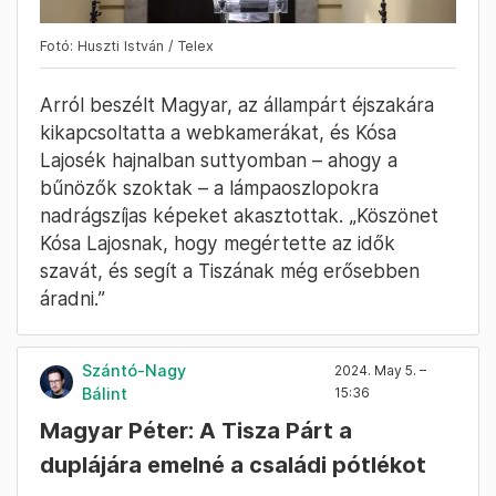
Fotó: Huszti István / Telex
Arról beszélt Magyar, az állampárt éjszakára
kikapcsoltatta a webkamerákat, és Kósa
Lajosék hajnalban suttyomban – ahogy a
bűnözők szoktak – a lámpaoszlopokra
nadrágszíjas képeket akasztottak. „Köszönet
Kósa Lajosnak, hogy megértette az idők
szavát, és segít a Tiszának még erősebben
áradni.”
Szántó-Nagy
2024. May 5. –
Bálint
15:36
Magyar Péter: A Tisza Párt a
duplájára emelné a családi pótlékot