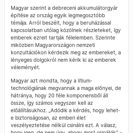
Magyar szerint a debreceni akkumulátorgyár
építése az ország egyik legmegosztóbb
témája. Arról beszélt, hogy a beruházással
kapcsolatban utólag közölnek részleteket, így
emberek ezreit tartják félelemben. Szerinte
miközben Magyarországon nemzeti
konzultációkon kérdezik meg az embereket, a
lényeges dolgokról nem kérik ki az emberek
véleményét.
Magyar azt mondta, hogy a lítium-
technológiának megvannak a maga előnyei, de
hátránya, hogy 20 féle komponensből áll
össze, így számos vegyszer kell az
előállításukhoz. „Adódik a kérdés, hogy lehet-
e biztonságosan, az emberi élet
veszélyeztetése nélkül csinálni ezt. A válasz,
hogy igen, de nem úgy, ahogy most csinálják” –