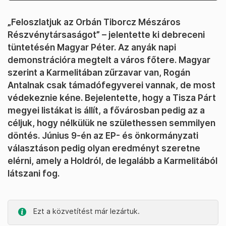
„Feloszlatjuk az Orbán Tiborcz Mészáros
Részvénytársaságot” – jelentette ki debreceni
tüntetésén Magyar Péter. Az anyák napi
demonstrációra megtelt a város főtere. Magyar
szerint a Karmelitában zűrzavar van, Rogán
Antalnak csak támadófegyverei vannak, de most
védekeznie kéne. Bejelentette, hogy a Tisza Párt
megyei listákat is állít, a fővárosban pedig az a
céljuk, hogy nélkülük ne születhessen semmilyen
döntés. Június 9-én az EP- és önkormányzati
választáson pedig olyan eredményt szeretne
elérni, amely a Holdról, de legalább a Karmelitából
látszani fog.
Ezt a közvetítést már lezártuk.