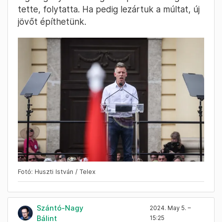
„Elegünk van” – skandálja a tömeg, Magyar
pedig arról beszél: rendkívül megható, hogy
rengeteg ember jelentkezik az ország minden
pontjáról: változtatni akar.
„Egyre többen érzitek, hogy most
vagy soha.”
Ha most sikerül, lezárhatjuk azt a korszakot,
ami Magyarországot az Európai Unió egyik
legszegényebb és legkorruptabb országává
tette, folytatta. Ha pedig lezártuk a múltat, új
jövőt építhetünk.