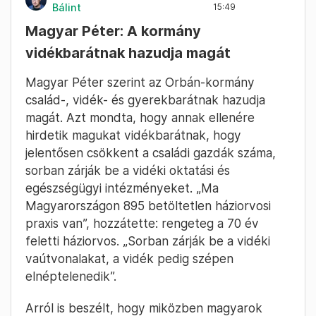
Bálint
15:49
Magyar Péter: A kormány
vidékbarátnak hazudja magát
Magyar Péter szerint az Orbán-kormány
család-, vidék- és gyerekbarátnak hazudja
magát. Azt mondta, hogy annak ellenére
hirdetik magukat vidékbarátnak, hogy
jelentősen csökkent a családi gazdák száma,
sorban zárják be a vidéki oktatási és
egészségügyi intézményeket. „Ma
Magyarországon 895 betöltetlen háziorvosi
praxis van”, hozzátette: rengeteg a 70 év
feletti háziorvos. „Sorban zárják be a vidéki
vaútvonalakat, a vidék pedig szépen
elnéptelenedik”.
Arról is beszélt, hogy miközben magyarok