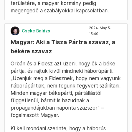
területére, a magyar kormány pedig
megengedő a szabályokkal kapcsolatban.
2024. May 5. –
Cseke Balázs
15:49
Magyar: Aki a Tisza Pártra szavaz, a
békére szavaz
Orbán és a Fidesz azt üzeni, hogy ők a béke
pártja, és rajtuk kívül mindneki háborúpárti.
„Üzenjük meg a Fidesznek, hogy nem vagyunk
háborúpártiak, nem fogunk fegyvert szállítani.
Minden magyar békepárti, pártállástól
függetlenül, bármit is hazudnak a
propagandájukban naponta százszor” –
fogalmazott Magyar.
Ki kell mondani szerinte, hogy a háborús