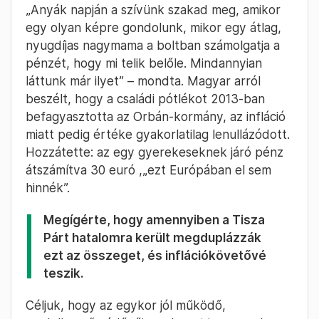
„Anyák napján a szívünk szakad meg, amikor
egy olyan képre gondolunk, mikor egy átlag,
nyugdíjas nagymama a boltban számolgatja a
pénzét, hogy mi telik belőle. Mindannyian
láttunk már ilyet” – mondta. Magyar arról
beszélt, hogy a családi pótlékot 2013-ban
befagyasztotta az Orbán-kormány, az infláció
miatt pedig értéke gyakorlatilag lenullázódott.
Hozzátette: az egy gyerekeseknek járó pénz
átszámítva 30 euró ,„ezt Európában el sem
hinnék”.
Megígérte, hogy amennyiben a Tisza
Párt hatalomra került megduplázzák
ezt az összeget, és inflációkövetővé
teszik.
Céljuk, hogy az egykor jól működő,