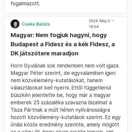
fogalmazott.
2024. May 5. –
Cseke Balázs
16:04
Magyar: Nem fogjuk hagyni, hogy
Budapest a Fidesz és a kék Fidesz, a
DK játszótere maradjon
Horn Gyulának sok mindenben nem volt igaza
Magyar Péter szerint, de egyvalamiben igen:
nem közvélemény-kutatásokat, hanem
választásokat kell nyerni. Ettől függetlenül
büszkén jelentette be, hogy már a magyar
emberek 25 százaléka szavazna bizalmat a
Tisza Pártnak a múlt héten nyilvánosságra
hozott közvélemény-kutatások szerint. Ez egy
óriási közös eredmény szerinte, amely mögött
az a vágy áll, hogy olyan ország legyen, ami