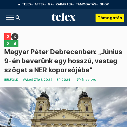
TELEX
AFTER
G7
KARAKTER
TÁMOGATÁS
SHOP
Támogatás
Magyar Péter Debrecenben: „Június
9-én beverünk egy hosszú, vastag
szöget a NER koporsójába”
frissítve
BELFÖLD
VÁLASZTÁS 2024
EP 2024