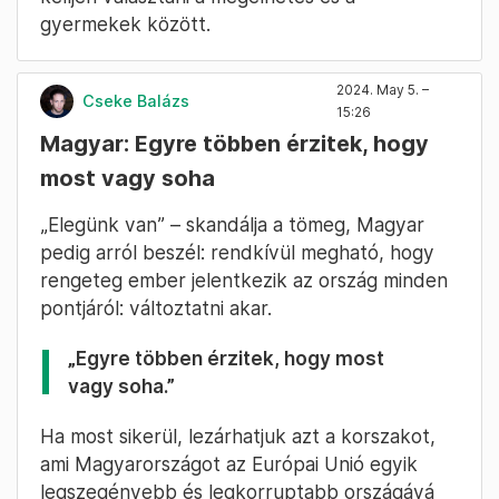
emberek nagy részében ösztönösen ott van a
gyermek iránti vágy, de elfojtják magukban, ha
nem látják biztosítva a jövőt, a megfelelő
oktatást és egészségügyet. A munkába való
visszatérés pedig még sokszor nincs
biztosítva.
Biztos, kiszámítható és békés jövőkép kell
ahhoz Magyar szerint, hogy a
gyermekvállalásra készülő családoknak ne
kelljen választani a megélhetés és a
gyermekek között.
2024. May 5. –
Cseke Balázs
15:26
Magyar: Egyre többen érzitek, hogy
most vagy soha