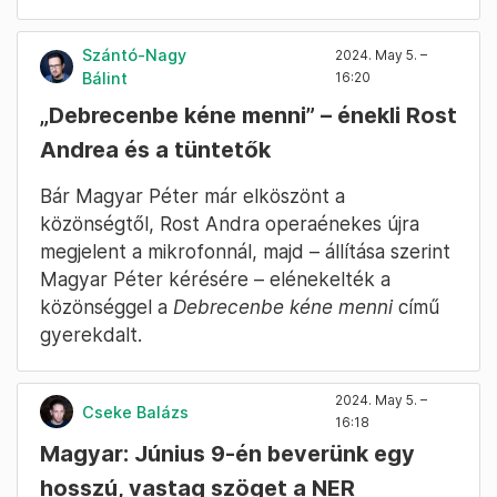
Szántó-Nagy
2024. May 5. –
Bálint
16:20
„Debrecenbe kéne menni” – énekli Rost
Andrea és a tüntetők
Bár Magyar Péter már elköszönt a
közönségtől, Rost Andra operaénekes újra
megjelent a mikrofonnál, majd – állítása szerint
Magyar Péter kérésére – elénekelték a
közönséggel a
Debrecenbe kéne menni
című
gyerekdalt.
2024. May 5. –
Cseke Balázs
16:18
Magyar: Június 9-én beverünk egy
hosszú, vastag szöget a NER