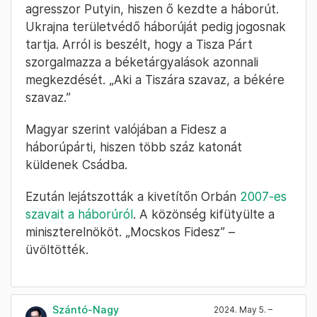
agresszor Putyin, hiszen ő kezdte a háborút.
Ukrajna területvédő háborúját pedig jogosnak
tartja. Arról is beszélt, hogy a Tisza Párt
szorgalmazza a béketárgyalások azonnali
megkezdését. „Aki a Tiszára szavaz, a békére
szavaz.”
Magyar szerint valójában a Fidesz a
háborúpárti, hiszen több száz katonát
küldenek Csádba.
Ezután lejátszották a kivetítőn Orbán
2007-es
szavait a háborúról
. A közönség kifütyülte a
miniszterelnököt. „Mocskos Fidesz” –
üvöltötték.
Szántó-Nagy
2024. May 5. –