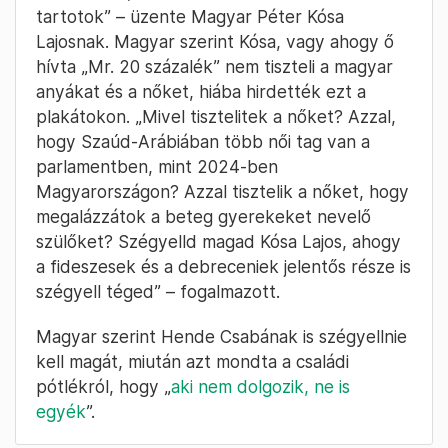
tartotok” – üzente Magyar Péter Kósa
Lajosnak. Magyar szerint Kósa, vagy ahogy ő
hívta „Mr. 20 százalék” nem tiszteli a magyar
anyákat és a nőket, hiába hirdették ezt a
plakátokon. „Mivel tisztelitek a nőket? Azzal,
hogy Szaúd-Arábiában több női tag van a
parlamentben, mint 2024-ben
Magyarországon? Azzal tisztelik a nőket, hogy
megalázzátok a beteg gyerekeket nevelő
szülőket? Szégyelld magad Kósa Lajos, ahogy
a fideszesek és a debreceniek jelentős része is
szégyell téged” – fogalmazott.
Magyar szerint Hende Csabának is szégyellnie
kell magát, miután azt mondta a családi
pótlékról, hogy „
aki nem dolgozik, ne is
egyék
”.