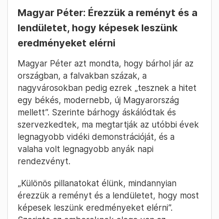
Fotó: Huszti István / Telex
Szántó-Nagy
2024. May 5. –
Bálint
15:25
Magyar Péter: Érezzük a reményt és a
lendületet, hogy képesek leszünk
eredményeket elérni
Magyar Péter azt mondta, hogy bárhol jár az
országban, a falvakban százak, a
nagyvárosokban pedig ezrek „tesznek a hitet