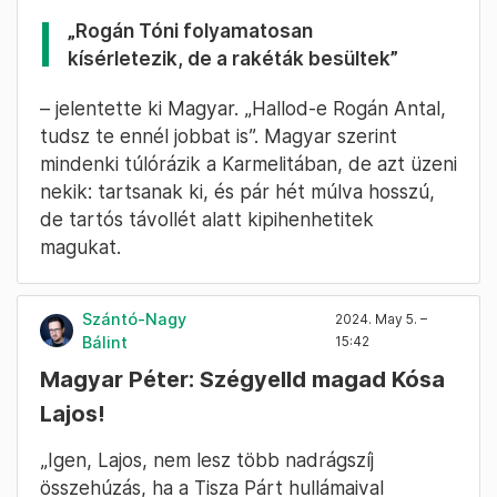
„Rogán Tóni folyamatosan
kísérletezik, de a rakéták besültek”
– jelentette ki Magyar. „Hallod-e Rogán Antal,
tudsz te ennél jobbat is”. Magyar szerint
mindenki túlórázik a Karmelitában, de azt üzeni
nekik: tartsanak ki, és pár hét múlva hosszú,
de tartós távollét alatt kipihenhetitek
magukat.
Szántó-Nagy
2024. May 5. –
Bálint
15:42
Magyar Péter: Szégyelld magad Kósa
Lajos!
„Igen, Lajos, nem lesz több nadrágszíj
összehúzás, ha a Tisza Párt hullámaival