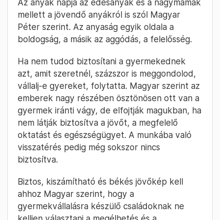
Fotó: Huszti István / Telex
2024. May 5. –
Cseke Balázs
15:32
Magyar Péter: Biztos, kiszámítható és
békés jövőkép kell ahhoz, hogy az
anyák gyermeket vállaljanak
Az anyák napja az édesanyák és a nagymamák
mellett a jövendő anyákról is szól Magyar
Péter szerint. Az anyaság egyik oldala a
boldogság, a másik az aggódás, a felelősség.
Ha nem tudod biztosítani a gyermekednek
azt, amit szeretnél, százszor is meggondolod,
vállalj-e gyereket, folytatta. Magyar szerint az