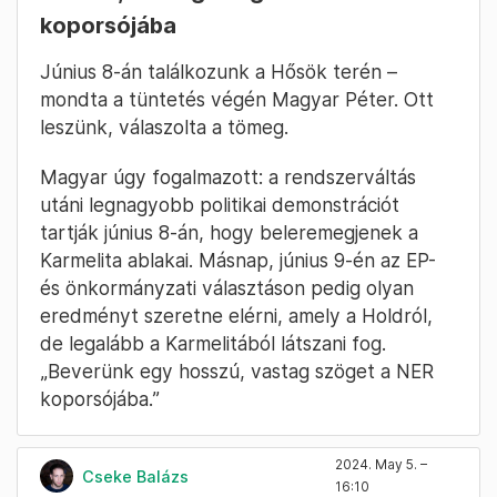
koporsójába
Június 8-án találkozunk a Hősök terén –
mondta a tüntetés végén Magyar Péter. Ott
leszünk, válaszolta a tömeg.
Magyar úgy fogalmazott: a rendszerváltás
utáni legnagyobb politikai demonstrációt
tartják június 8-án, hogy beleremegjenek a
Karmelita ablakai. Másnap, június 9-én az EP-
és önkormányzati választáson pedig olyan
eredményt szeretne elérni, amely a Holdról,
de legalább a Karmelitából látszani fog.
„Beverünk egy hosszú, vastag szöget a NER
koporsójába.”
2024. May 5. –
Cseke Balázs
16:10