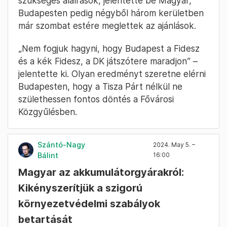
szükséges aláírások, jelentette be Magyar,
Budapesten pedig négyből három kerületben
már szombat estére meglettek az ajánlások.
„Nem fogjuk hagyni, hogy Budapest a Fidesz
és a kék Fidesz, a DK játszótere maradjon” –
jelentette ki. Olyan eredményt szeretne elérni
Budapesten, hogy a Tisza Párt nélkül ne
születhessen fontos döntés a Fővárosi
Közgyűlésben.
Szántó-Nagy
2024. May 5. –
Bálint
16:00
Magyar az akkumulátorgyárakról:
Kikényszerítjük a szigorú
környezetvédelmi szabályok
betartását