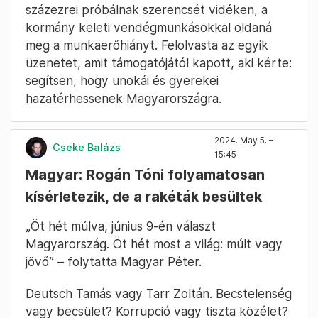
százezrei próbálnak szerencsét vidéken, a
kormány keleti vendégmunkásokkal oldaná
meg a munkaerőhiányt. Felolvasta az egyik
üzenetet, amit támogatójától kapott, aki kérte:
segítsen, hogy unokái és gyerekei
hazatérhessenek Magyarországra.
2024. May 5. –
Cseke Balázs
15:45
Magyar: Rogán Tóni folyamatosan
kísérletezik, de a rakéták besültek
„Öt hét múlva, június 9-én választ
Magyarország. Öt hét most a világ: múlt vagy
jövő” – folytatta Magyar Péter.
Deutsch Tamás vagy Tarr Zoltán. Becstelenség
vagy becsület? Korrupció vagy tiszta közélet?