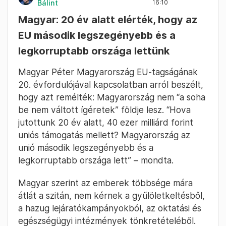
Bálint
16:10
Magyar: 20 év alatt elérték, hogy az
EU második legszegényebb és a
legkorruptabb országa lettünk
Magyar Péter Magyarország EU-tagságának
20. évfordulójával kapcsolatban arról beszélt,
hogy azt remélték: Magyarország nem “a soha
be nem váltott ígéretek” földje lesz. “Hova
jutottunk 20 év alatt, 40 ezer milliárd forint
uniós támogatás mellett? Magyarország az
unió második legszegényebb és a
legkorruptabb országa lett” – mondta.
Magyar szerint az emberek többsége mára
átlát a szitán, nem kérnek a gyűlöletkeltésből,
a hazug lejáratókampányokból, az oktatási és
egészségügyi intézmények tönkretételéből.