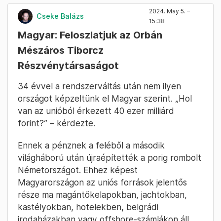
2024. May 5. –
Cseke Balázs
15:38
Magyar: Feloszlatjuk az Orbán
Mészáros Tiborcz
Részvénytársaságot
34 évvel a rendszerváltás után nem ilyen
országot képzeltünk el Magyar szerint. „Hol
van az unióból érkezett 40 ezer milliárd
forint?” – kérdezte.
Ennek a pénznek a feléből a második
világháború után újraépítették a porig rombolt
Németországot. Ehhez képest
Magyarországon az uniós források jelentős
része ma magántőkelapokban, jachtokban,
kastélyokban, hotelekben, belgrádi
irodaházakban vagy offshore-számlákon áll.