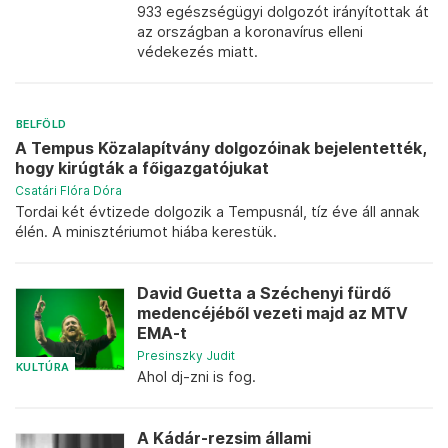
933 egészségügyi dolgozót irányítottak át
az országban a koronavírus elleni
védekezés miatt.
BELFÖLD
A Tempus Közalapítvány dolgozóinak bejelentették,
hogy kirúgták a főigazgatójukat
Csatári Flóra Dóra
Tordai két évtizede dolgozik a Tempusnál, tíz éve áll annak
élén. A minisztériumot hiába kerestük.
David Guetta a Széchenyi fürdő
medencéjéből vezeti majd az MTV
EMA-t
Presinszky Judit
KULTÚRA
Ahol dj-zni is fog.
A Kádár-rezsim állami