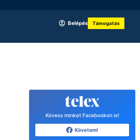
Belépés
Támogatás
Kövess minket Facebookon is!
Követem!