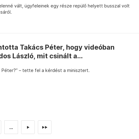
elenné vált, ügyfeleinek egy része repülő helyett busszal volt
sáról.
ntotta Takács Péter, hogy videóban
s László, mit csinált a...
 Péter?” – tette fel a kérdést a minisztert.
...
►
►►