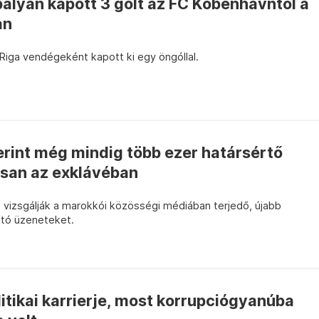
ályán kapott 3 gólt az FC Köbenhavntól a
an
Riga vendégeként kapott ki egy öngóllal.
erint még mindig több ezer határsértő
lisan az exklávéban
vizsgálják a marokkói közösségi médiában terjedő, újabb
ató üzeneteket.
litikai karrierje, most korrupciógyanúba