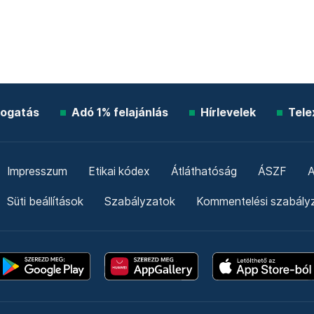
ogatás
Adó 1% felajánlás
Hírlevelek
Tele
Impresszum
Etikai kódex
Átláthatóság
ÁSZF
A
Süti beállítások
Szabályzatok
Kommentelési szabály