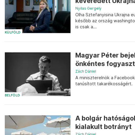
keveredett Ukrajna 
Nyilas Gergely
Olha Sztefanyisina Ukrajna eur
később az ország washington
is csak a...
KÜLFÖLD
Magyar Péter bejel
önkéntes fogyasz
Zách Dániel
A miniszterelnök a Faceboo
tanúsított takarékosságért.
BELFÖLD
A bolgár hatóságok
kialakult botrányt
Zách Dániel