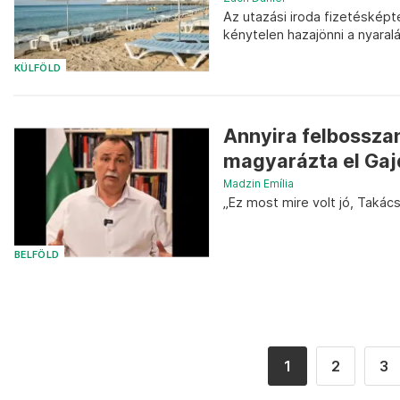
Az utazási iroda fizetésképt
kénytelen hazajönni a nyaralá
KÜLFÖLD
Annyira felbossza
magyarázta el Gajdo
Madzin Emília
„Ez most mire volt jó, Takács
BELFÖLD
1
2
3