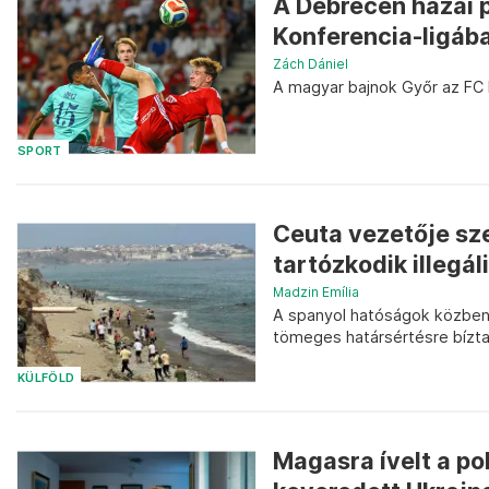
A Debrecen hazai p
Konferencia-ligáb
Zách Dániel
A magyar bajnok Győr az FC 
SPORT
Ceuta vezetője sz
tartózkodik illegá
Madzin Emília
A spanyol hatóságok közben 
tömeges határsértésre bízt
KÜLFÖLD
Magasra ívelt a po