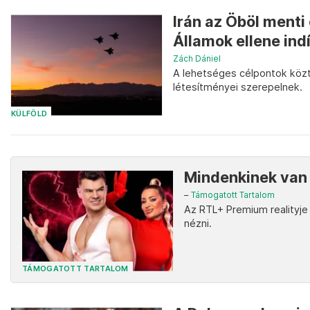
Irán az Öböl menti
Államok ellene ind
Zách Dániel
A lehetséges célpontok közt
létesítményei szerepelnek.
KÜLFÖLD
Mindenkinek van 
–
Támogatott Tartalom
Az RTL+ Premium realityje 
nézni.
TÁMOGATOTT TARTALOM