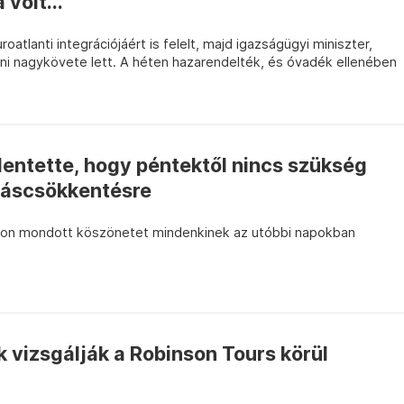
volt...
oatlanti integrációjáért is felelt, majd igazságügyi miniszter,
i nagykövete lett. A héten hazarendelték, és óvadék ellenében
entette, hogy péntektől nincs szükség
táscsökkentésre
kon mondott köszönetet mindenkinek az utóbbi napokban
 vizsgálják a Robinson Tours körül