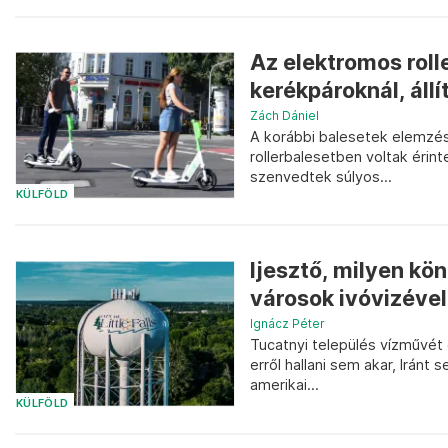
Az elektromos roll
kerékpároknál, állít
Zách Dániel
A korábbi balesetek elemzésé
rollerbalesetben voltak érint
szenvedtek súlyos...
KÜLFÖLD
Ijesztő, milyen kö
városok ivóvizével
Ignácz Péter
Tucatnyi település vízművét
erről hallani sem akar, Iránt
amerikai...
KÜLFÖLD