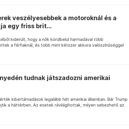
erek veszélyesebbek a motoroknál és a
ja egy friss brit...
ből kiderült, hogy a nők körülbelül harmadával több
ettek a férfiaknál, és több mint kétszer akkora valószínűséggel
nnyedén tudnak játszadozni amerikai
 érték kibertámadások legalább hét amerikai államban. Bár Trump
 sejtik a háttérben. Az esetek rávilágítottak, milyen sebezhető az