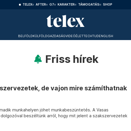
TELEX
AFTER
G7
KARAKTER
TÁMOGATÁS
SHOP
BELFÖLD
KÜLFÖLD
GAZDASÁG
VIDEÓ
ÉLET
TECHTUD
ENGLISH
Friss hírek
kszervezetek, de vajon mire számíthatnak
armadik munkahelyen jöhet munkabeszüntetés. A Vasas
t dolgozóval beszéltünk arról, hogy mit jelent a szakszervezetek