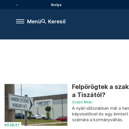
Ibolya
Menü
Kereső
Felpörögtek a sza
a Tiszától?
Szabó Milán
A nyári időszakban már a h
képviselőivel és egy érintet
számára a kormányváltás.
KÖZÉLET