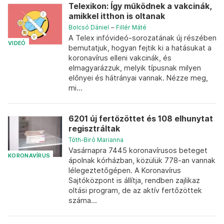
Telexikon: Így működnek a vakcinák,
amikkel itthon is oltanak
Bolcsó Dániel
–
Fillér Máté
A Telex infóvideó-sorozatának új részében
VIDEÓ
bemutatjuk, hogyan fejtik ki a hatásukat a
koronavírus elleni vakcinák, és
elmagyarázzuk, melyik típusnak milyen
előnyei és hátrányai vannak. Nézze meg,
mi...
6201 új fertőzöttet és 108 elhunytat
regisztráltak
Tóth-Biró Marianna
Vasárnapra 7445 koronavírusos beteget
KORONAVÍRUS
ápolnak kórházban, közülük 778-an vannak
lélegeztetőgépen. A Koronavírus
Sajtóközpont is állítja, rendben zajlikaz
oltási program, de az aktív fertőzöttek
száma...