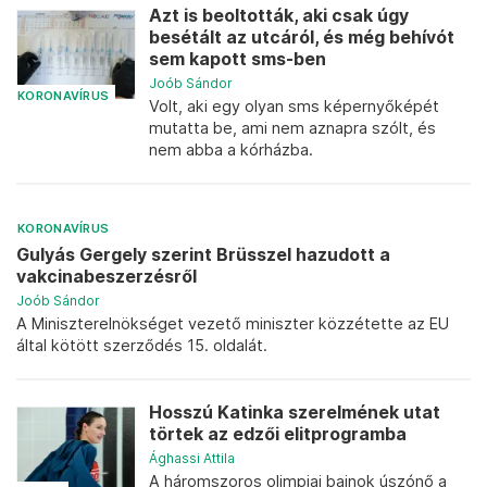
Azt is beoltották, aki csak úgy
besétált az utcáról, és még behívót
sem kapott sms-ben
Joób Sándor
KORONAVÍRUS
Volt, aki egy olyan sms képernyőképét
mutatta be, ami nem aznapra szólt, és
nem abba a kórházba.
KORONAVÍRUS
Gulyás Gergely szerint Brüsszel hazudott a
vakcinabeszerzésről
Joób Sándor
A Miniszterelnökséget vezető miniszter közzétette az EU
által kötött szerződés 15. oldalát.
Hosszú Katinka szerelmének utat
törtek az edzői elitprogramba
Ághassi Attila
A háromszoros olimpiai bajnok úszónő a