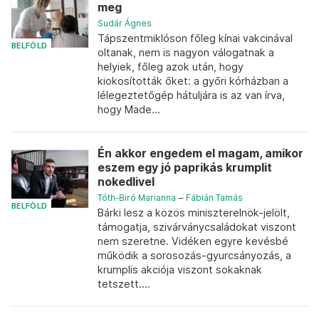
meg
Sudár Ágnes
Tápszentmiklóson főleg kínai vakcinával
BELFÖLD
oltanak, nem is nagyon válogatnak a
helyiek, főleg azok után, hogy
kiokosították őket: a győri kórházban a
lélegeztetőgép hátuljára is az van írva,
hogy Made...
Én akkor engedem el magam, amikor
eszem egy jó paprikás krumplit
nokedlivel
Tóth-Biró Marianna
–
Fábián Tamás
BELFÖLD
Bárki lesz a közös miniszterelnök-jelölt,
támogatja, szivárványcsaládokat viszont
nem szeretne. Vidéken egyre kevésbé
működik a sorosozás-gyurcsányozás, a
krumplis akciója viszont sokaknak
tetszett....