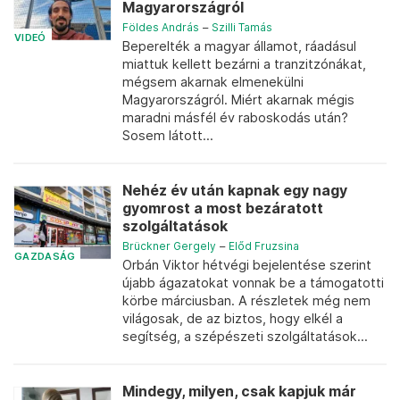
Magyarországról
Földes András
–
Szilli Tamás
VIDEÓ
Beperelték a magyar államot, ráadásul
miattuk kellett bezárni a tranzitzónákat,
mégsem akarnak elmenekülni
Magyarországról. Miért akarnak mégis
maradni másfél év raboskodás után?
Sosem látott...
Nehéz év után kapnak egy nagy
gyomrost a most bezáratott
szolgáltatások
Brückner Gergely
–
Előd Fruzsina
GAZDASÁG
Orbán Viktor hétvégi bejelentése szerint
újabb ágazatokat vonnak be a támogatotti
körbe márciusban. A részletek még nem
világosak, de az biztos, hogy elkél a
segítség, a szépészeti szolgáltatások...
Mindegy, milyen, csak kapjuk már