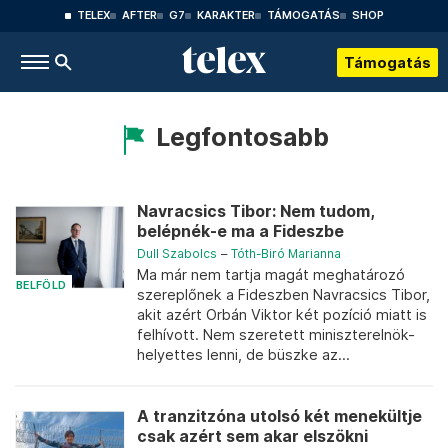
TELEX
AFTER
G7
KARAKTER
TÁMOGATÁS
SHOP
Támogatás
Legfontosabb
Navracsics Tibor: Nem tudom,
belépnék-e ma a Fideszbe
Dull Szabolcs
–
Tóth-Biró Marianna
Ma már nem tartja magát meghatározó
BELFÖLD
szereplőnek a Fideszben Navracsics Tibor,
akit azért Orbán Viktor két pozíció miatt is
felhívott. Nem szeretett miniszterelnök-
helyettes lenni, de büszke az...
A tranzitzóna utolsó két menekültje
csak azért sem akar elszökni