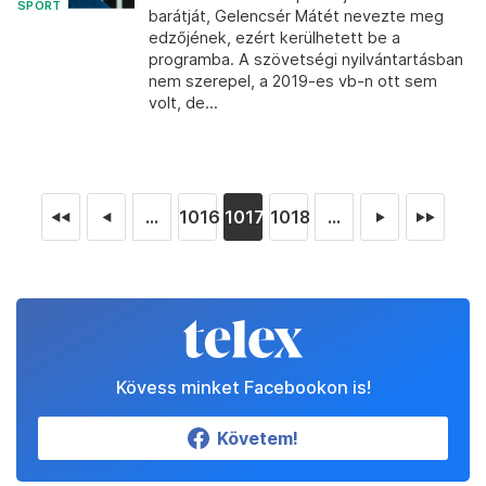
SPORT
barátját, Gelencsér Mátét nevezte meg
edzőjének, ezért kerülhetett be a
programba. A szövetségi nyilvántartásban
nem szerepel, a 2019-es vb-n ott sem
volt, de...
...
1016
1017
1018
...
◄◄
◄
►
►►
Kövess minket Facebookon is!
Követem!