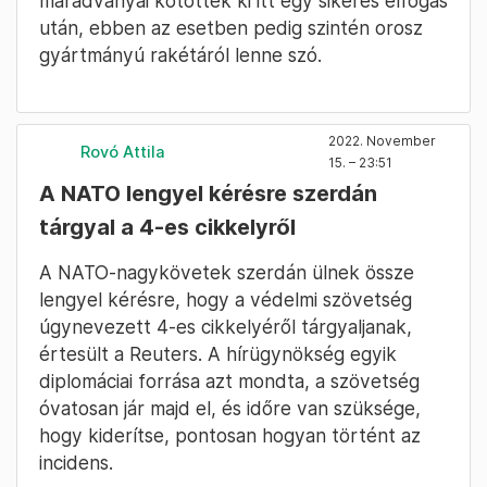
maradványai kötöttek ki itt egy sikeres elfogás
után, ebben az esetben pedig szintén orosz
gyártmányú rakétáról lenne szó.
2022. November
Rovó Attila
15. – 23:51
A NATO lengyel kérésre szerdán
tárgyal a 4-es cikkelyről
A NATO-nagykövetek szerdán ülnek össze
lengyel kérésre, hogy a védelmi szövetség
úgynevezett 4-es cikkelyéről tárgyaljanak,
értesült a Reuters. A hírügynökség egyik
diplomáciai forrása azt mondta, a szövetség
óvatosan jár majd el, és időre van szüksége,
hogy kiderítse, pontosan hogyan történt az
incidens.