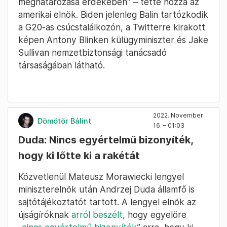
meghatározása érdekében” – tette hozzá az
amerikai elnök. Biden jelenleg Balin tartózkodik
a G20-as csúcstalálkozón, a Twitterre kirakott
képen Antony Blinken külügyminiszter és Jake
Sullivan nemzetbiztonsági tanácsadó
társaságában látható.
2022. November
Dömötör Bálint
16. – 01:03
Duda: Nincs egyértelmű bizonyíték,
hogy ki lőtte ki a rakétát
Közvetlenül Mateusz Morawiecki lengyel
miniszterelnök után Andrzej Duda államfő is
sajtótájékoztatót tartott. A lengyel elnök az
újságíróknak
arról beszélt
, hogy egyelőre