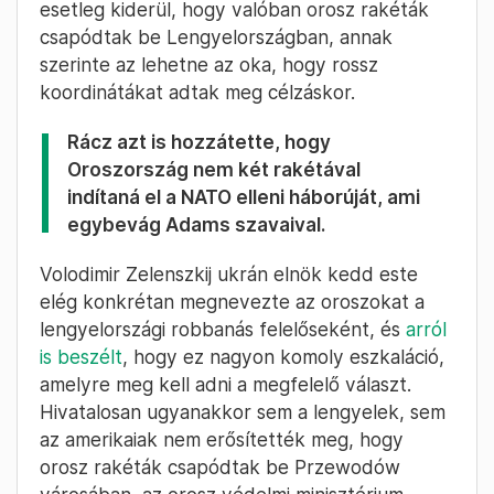
esetleg kiderül, hogy valóban orosz rakéták
csapódtak be Lengyelországban, annak
szerinte az lehetne az oka, hogy rossz
koordinátákat adtak meg célzáskor.
Rácz azt is hozzátette, hogy
Oroszország nem két rakétával
indítaná el a NATO elleni háborúját, ami
egybevág Adams szavaival.
Volodimir Zelenszkij ukrán elnök kedd este
elég konkrétan megnevezte az oroszokat a
lengyelországi robbanás felelőseként, és
arról
is beszélt
, hogy ez nagyon komoly eszkaláció,
amelyre meg kell adni a megfelelő választ.
Hivatalosan ugyanakkor sem a lengyelek, sem
az amerikaiak nem erősítették meg, hogy
orosz rakéták csapódtak be Przewodów