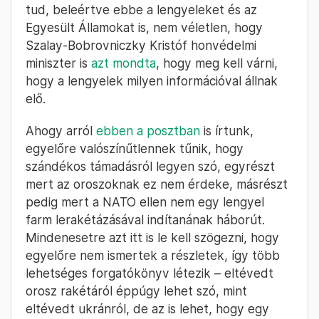
tud, beleértve ebbe a lengyeleket és az
Egyesült Államokat is, nem véletlen, hogy
Szalay-Bobrovniczky Kristóf honvédelmi
miniszter is
azt mondta
, hogy meg kell várni,
hogy a lengyelek milyen információval állnak
elő.
Ahogy arról
ebben a posztban
is írtunk,
egyelőre valószínűtlennek tűnik, hogy
szándékos támadásról legyen szó, egyrészt
mert az oroszoknak ez nem érdeke, másrészt
pedig mert a NATO ellen nem egy lengyel
farm lerakétázásával indítanának háborút.
Mindenesetre azt itt is le kell szögezni, hogy
egyelőre nem ismertek a részletek, így több
lehetséges forgatókönyv létezik – eltévedt
orosz rakétáról éppúgy lehet szó, mint
eltévedt ukránról, de az is lehet, hogy egy