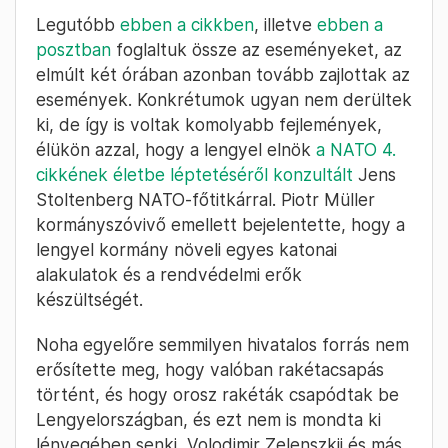
Legutóbb
ebben a cikkben
, illetve
ebben a
posztban
foglaltuk össze az eseményeket, az
elmúlt két órában azonban tovább zajlottak az
események. Konkrétumok ugyan nem derültek
ki, de így is voltak komolyabb fejlemények,
élükön azzal, hogy a lengyel elnök
a NATO 4.
cikkének életbe léptetéséről konzultált
Jens
Stoltenberg NATO-főtitkárral. Piotr Müller
kormányszóvivő emellett bejelentette, hogy a
lengyel kormány növeli egyes katonai
alakulatok és a rendvédelmi erők
készültségét.
Noha egyelőre semmilyen hivatalos forrás nem
erősítette meg, hogy valóban rakétacsapás
történt, és hogy orosz rakéták csapódtak be
Lengyelországban, és ezt nem is mondta ki
lényegében senki, Volodimir Zelenszkij és más