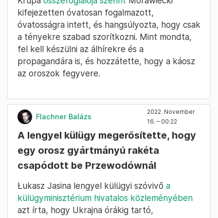
Krupa
összefoglalója szerint
Morawiecki
kifejezetten óvatosan fogalmazott,
óvatosságra intett, és hangsúlyozta, hogy csak
a tényekre szabad szorítkozni. Mint mondta,
fel kell készülni az álhírekre és a
propagandára is, és hozzátette, hogy a káosz
az oroszok fegyvere.
2022. November
Flachner Balázs
16. – 00:22
A lengyel külügy megerősítette, hogy
egy orosz gyártmányú rakéta
csapódott be Przewodównál
Łukasz Jasina lengyel külügyi szóvivő
a
külügyminisztérium hivatalos közleményében
azt írta, hogy Ukrajna órákig tartó,