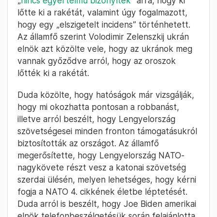
„
nincs egyértelmű bizonyíték
” arra, hogy ki
lőtte ki a rakétát, valamint úgy fogalmazott,
hogy egy „elszigetelt incidens” történhetett.
Az államfő szerint Volodimir Zelenszkij ukrán
elnök azt közölte vele, hogy az ukránok meg
vannak győződve arról, hogy az oroszok
lőtték ki a rakétát.
Duda közölte, hogy hatóságok már vizsgálják,
hogy mi okozhatta pontosan a robbanást,
illetve arról beszélt, hogy Lengyelország
szövetségesei minden fronton támogatásukról
biztosították az országot. Az államfő
megerősítette, hogy Lengyelország NATO-
nagykövete részt vesz a katonai szövetség
szerdai ülésén, melyen lehetséges, hogy kérni
fogja a NATO 4. cikkének életbe léptetését.
Duda arról is beszélt, hogy Joe Biden amerikai
elnök telefonbeszélgetésük során felajánlotta,