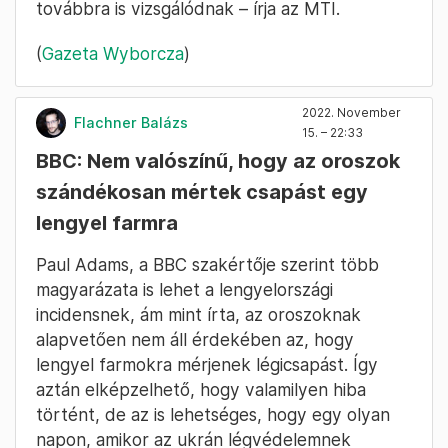
továbbra is vizsgálódnak – írja az MTI.
(
Gazeta Wyborcza
)
2022. November
Flachner Balázs
15. – 22:33
BBC: Nem valószínű, hogy az oroszok
szándékosan mértek csapást egy
lengyel farmra
Paul Adams, a BBC szakértője szerint több
magyarázata is lehet a lengyelországi
incidensnek, ám mint írta, az oroszoknak
alapvetően nem áll érdekében az, hogy
lengyel farmokra mérjenek légicsapást. Így
aztán elképzelhető, hogy valamilyen hiba
történt, de az is lehetséges, hogy egy olyan
napon, amikor az ukrán légvédelemnek