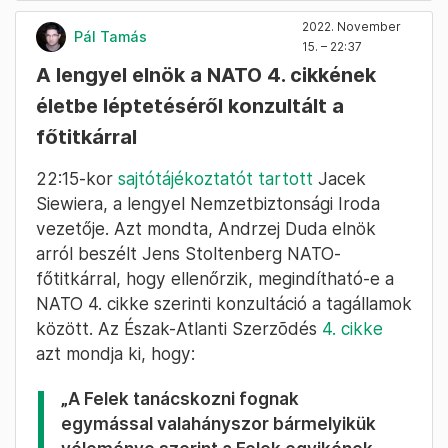
2022. November
Pál Tamás
15. – 22:37
A lengyel elnök a NATO 4. cikkének
életbe léptetéséről konzultált a
főtitkárral
22:15-kor
sajtótájékoztatót tartott
Jacek
Siewiera, a lengyel Nemzetbiztonsági Iroda
vezetője. Azt mondta, Andrzej Duda elnök
arról beszélt Jens Stoltenberg NATO-
főtitkárral, hogy ellenőrzik, megindítható-e a
NATO 4. cikke szerinti konzultáció a tagállamok
között. Az Észak-Atlanti Szerzõdés
4. cikke
azt mondja ki, hogy:
„A Felek tanácskozni fognak
egymással valahányszor bármelyikük