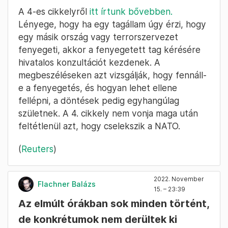
A 4-es cikkelyről
itt írtunk bővebben.
Lényege, hogy ha egy tagállam úgy érzi, hogy
egy másik ország vagy terrorszervezet
fenyegeti, akkor a fenyegetett tag kérésére
hivatalos konzultációt kezdenek. A
megbeszéléseken azt vizsgálják, hogy fennáll-
e a fenyegetés, és hogyan lehet ellene
fellépni, a döntések pedig egyhangúlag
születnek. A 4. cikkely nem vonja maga után
feltétlenül azt, hogy cselekszik a NATO.
(
Reuters
)
2022. November
Flachner Balázs
15. – 23:39
Az elmúlt órákban sok minden történt,
de konkrétumok nem derültek ki