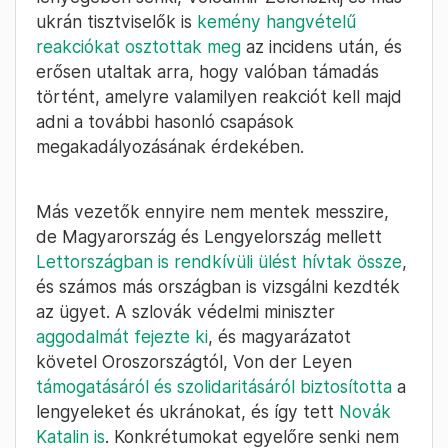
ukrán tisztviselők is
kemény hangvételű
reakciókat osztottak meg
az incidens után, és
erősen utaltak arra, hogy valóban támadás
történt, amelyre valamilyen reakciót kell majd
adni a további hasonló csapások
megakadályozásának érdekében.
Más vezetők ennyire nem mentek messzire,
de Magyarország és Lengyelország mellett
Lettországban is rendkívüli ülést hívtak össze
,
és számos más országban is vizsgálni kezdték
az ügyet. A szlovák védelmi miniszter
aggodalmát fejezte ki
, és magyarázatot
követel Oroszországtól, Von der Leyen
támogatásáról és szolidaritásáról biztosította
a
lengyeleket és ukránokat, és így tett
Novák
Katalin is
. Konkrétumokat egyelőre senki nem