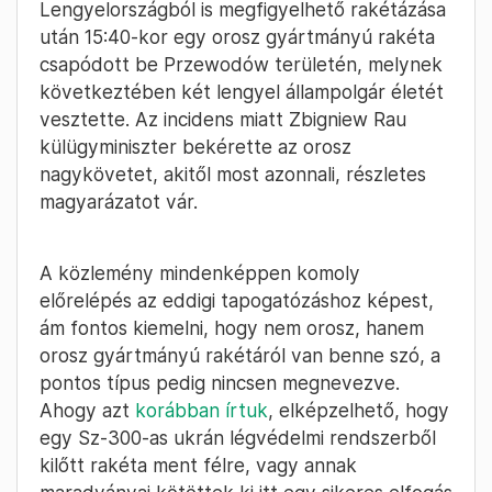
Lengyelországból is megfigyelhető rakétázása
után 15:40-kor egy orosz gyártmányú rakéta
csapódott be Przewodów területén, melynek
következtében két lengyel állampolgár életét
vesztette. Az incidens miatt Zbigniew Rau
külügyminiszter bekérette az orosz
nagykövetet, akitől most azonnali, részletes
magyarázatot vár.
A közlemény mindenképpen komoly
előrelépés az eddigi tapogatózáshoz képest,
ám fontos kiemelni, hogy nem orosz, hanem
orosz gyártmányú rakétáról van benne szó, a
pontos típus pedig nincsen megnevezve.
Ahogy azt
korábban írtuk
, elképzelhető, hogy
egy Sz-300-as ukrán légvédelmi rendszerből
kilőtt rakéta ment félre, vagy annak