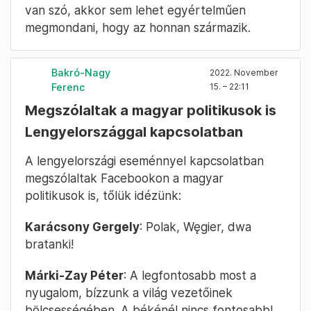
van szó, akkor sem lehet egyértelműen
megmondani, hogy az honnan származik.
Bakró-Nagy
2022. November
Ferenc
15. – 22:11
Megszólaltak a magyar politikusok is
Lengyelországgal kapcsolatban
A lengyelországi eseménnyel kapcsolatban
megszólaltak Facebookon a magyar
politikusok is, tőlük idézünk:
Karácsony Gergely
: Polak, Węgier, dwa
bratanki!
Márki-Zay Péter
: A legfontosabb most a
nyugalom, bízzunk a világ vezetőinek
bölcsességében. A békénél nincs fontosabb!