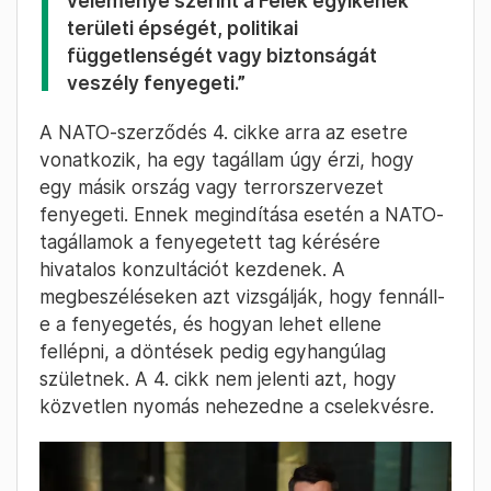
véleménye szerint a Felek egyikének
területi épségét, politikai
függetlenségét vagy biztonságát
veszély fenyegeti.”
A NATO-szerződés 4. cikke arra az esetre
vonatkozik, ha egy tagállam úgy érzi, hogy
egy másik ország vagy terrorszervezet
fenyegeti. Ennek megindítása esetén a NATO-
tagállamok a fenyegetett tag kérésére
hivatalos konzultációt kezdenek. A
megbeszéléseken azt vizsgálják, hogy fennáll-
e a fenyegetés, és hogyan lehet ellene
fellépni, a döntések pedig egyhangúlag
születnek. A 4. cikk nem jelenti azt, hogy
közvetlen nyomás nehezedne a cselekvésre.