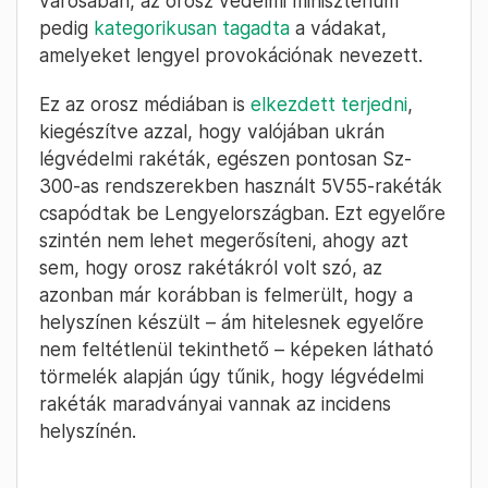
városában, az orosz védelmi minisztérium
pedig
kategorikusan tagadta
a vádakat,
amelyeket lengyel provokációnak nevezett.
Ez az orosz médiában is
elkezdett terjedni
,
kiegészítve azzal, hogy valójában ukrán
légvédelmi rakéták, egészen pontosan Sz-
300-as rendszerekben használt 5V55-rakéták
csapódtak be Lengyelországban. Ezt egyelőre
szintén nem lehet megerősíteni, ahogy azt
sem, hogy orosz rakétákról volt szó, az
azonban már korábban is felmerült, hogy a
helyszínen készült – ám hitelesnek egyelőre
nem feltétlenül tekinthető – képeken látható
törmelék alapján úgy tűnik, hogy légvédelmi
rakéták maradványai vannak az incidens
helyszínén.