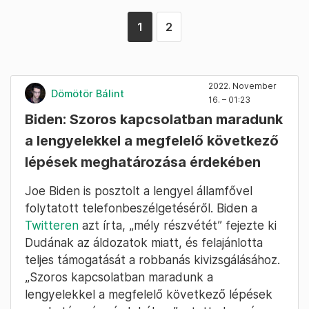
1
2
2022. November
Dömötör Bálint
16. – 01:23
Biden: Szoros kapcsolatban maradunk
a lengyelekkel a megfelelő következő
lépések meghatározása érdekében
Joe Biden is posztolt a lengyel államfővel
folytatott telefonbeszélgetéséről. Biden a
Twitteren
azt írta, „mély részvétét” fejezte ki
Dudának az áldozatok miatt, és felajánlotta
teljes támogatását a robbanás kivizsgálásához.
„Szoros kapcsolatban maradunk a
lengyelekkel a megfelelő következő lépések