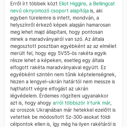
Erről írt többek közt
Eliot Higgins, a Bellingcat
nevű oknyomozó csoport alapítója
is, aki
egyben türelemre is intett, mondván, a
helyszínről érkező képek alapján hamarosan
meg lehet majd állapítani, hogy pontosan
minek a maradványairól van szó. Az általa
megosztott posztban egyébként az az elmélet
merült fel, hogy egy 5V55-ös rakéta egyik
része lehet a képeken, esetleg egy általa
elfogott rakéta maradványaival együtt. Ez
egyébként szintén nem tűnik képtelenségnek,
hiszen a lengyel–ukrán határtól nem messze is
hajthatott végre elfogást az ukrán
légvédelem. Érdemes rögzíteni ugyanakkor
azt is, hogy ahogy
arról többször írtunk már
,
az oroszok Ukrajnában már hetekkel ezelőtt is
vetettek be módosított Sz-300-asokat földi
célpontok ellen is, így még ha ilyen rakétáról is