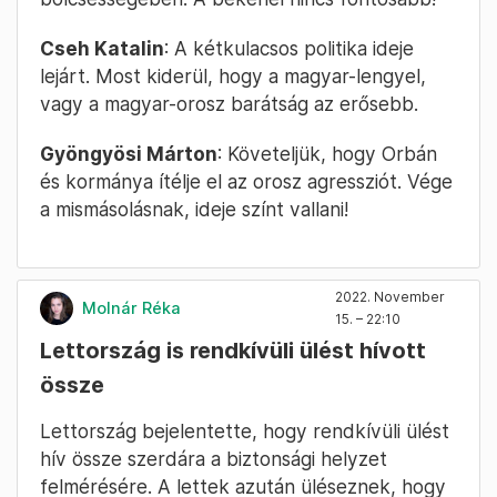
Cseh Katalin
: A kétkulacsos politika ideje
lejárt. Most kiderül, hogy a magyar-lengyel,
vagy a magyar-orosz barátság az erősebb.
Gyöngyösi Márton
: Követeljük, hogy Orbán
és kormánya ítélje el az orosz agressziót. Vége
a mismásolásnak, ideje színt vallani!
2022. November
Molnár Réka
15. – 22:10
Lettország is rendkívüli ülést hívott
össze
Lettország bejelentette, hogy rendkívüli ülést
hív össze szerdára a biztonsági helyzet
felmérésére. A lettek azután üléseznek, hogy