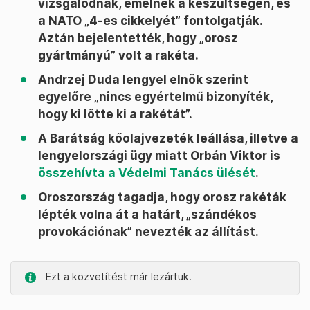
vizsgálódnak, emelnek a készültségen, és
a NATO „4-es cikkelyét” fontolgatják.
Aztán bejelentették, hogy „orosz
gyártmányú” volt a rakéta.
Andrzej Duda lengyel elnök szerint
egyelőre „nincs egyértelmű bizonyíték,
hogy ki lőtte ki a rakétát”.
A Barátság kőolajvezeték leállása, illetve a
lengyelországi ügy miatt Orbán Viktor is
összehívta a Védelmi Tanács ülését
.
Oroszország tagadja, hogy orosz rakéták
lépték volna át a határt, „szándékos
provokációnak” nevezték az állítást.
Ezt a közvetítést már lezártuk.