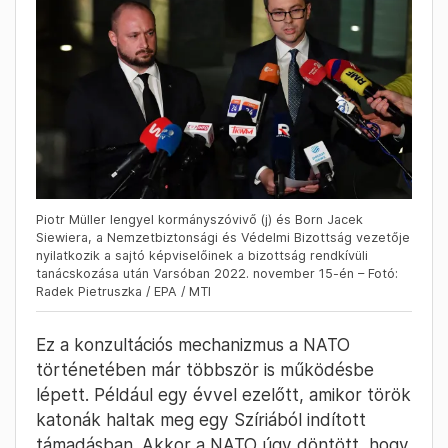
Piotr Müller lengyel kormányszóvivő (j) és Born Jacek
Siewiera, a Nemzetbiztonsági és Védelmi Bizottság vezetője
nyilatkozik a sajtó képviselőinek a bizottság rendkívüli
tanácskozása után Varsóban 2022. november 15-én – Fotó:
Radek Pietruszka / EPA / MTI
Ez a konzultációs mechanizmus a NATO
történetében már többször is működésbe
lépett. Például egy évvel ezelőtt, amikor török
katonák haltak meg egy Szíriából indított
támadásban. Akkor a NATO úgy döntött, hogy