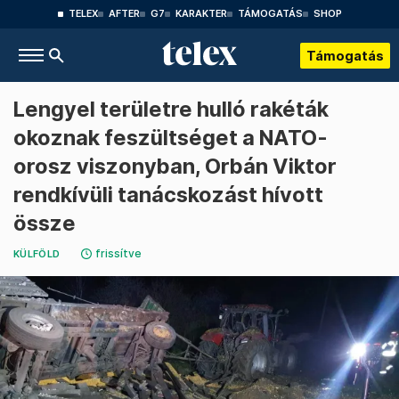
TELEX
AFTER
G7
KARAKTER
TÁMOGATÁS
SHOP
Támogatás
Lengyel területre hulló rakéták
okoznak feszültséget a NATO-
orosz viszonyban, Orbán Viktor
rendkívüli tanácskozást hívott
össze
frissítve
KÜLFÖLD