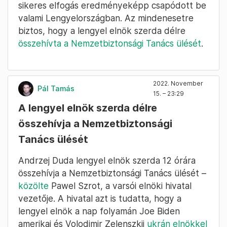
sikeres elfogás eredményeképp csapódott be
valami Lengyelországban. Az mindenesetre
biztos, hogy a lengyel elnök szerda délre
összehívta a Nemzetbiztonsági Tanács ülését
.
2022. November
Pál Tamás
15. – 23:29
A lengyel elnök szerda délre
összehívja a Nemzetbiztonsági
Tanács ülését
Andrzej Duda lengyel elnök szerda 12 órára
összehívja a Nemzetbiztonsági Tanács ülését –
közölte
Pawel Szrot, a varsói elnöki hivatal
vezetője. A hivatal azt is tudatta, hogy a
lengyel elnök a nap folyamán Joe Biden
amerikai és Volodimir Zelenszkij
ukrán elnökkel