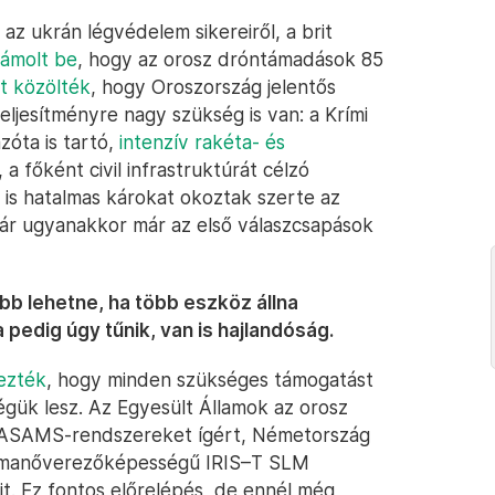
az ukrán légvédelem sikereiről, a brit
zámolt be
, hogy az orosz dróntámadások 85
t közölték
, hogy Oroszország jelentős
eljesítményre nagy szükség is van: a Krími
azóta is tartó,
intenzív rakéta- és
a főként civil infrastruktúrát célzó
is hatalmas károkat okoztak szerte az
ár ugyanakkor már az első válaszcsapások
b lehetne, ha több eszköz állna
edig úgy tűnik, van is hajlandóság.
lezték
, hogy minden szükséges támogatást
gük lesz. Az Egyesült Államok az orosz
s NASAMS-rendszereket ígért, Németország
 manőverezőképességű IRIS–T SLM
t. Ez fontos előrelépés, de ennél még