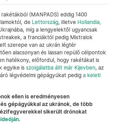
lmi rakétákból (MANPADS) eddig 1400
llamoktól, de
Lettország
, illetve
Hollandia,
et Ukrajnába, míg a lengyelektől ugyancsak
rstreakek, a franciáktól pedig Mistralok
lt szerepe van az ukrán légtér
tően alacsonyan és lassan repülő célpontok
en hatékony, előfordul, hogy rakétákat is
k egyike is
szolgálatba állt már Kijevben
, az
áró légvédelmi gépágyúkat pedig
a keleti
ónok ellen is eredményesen
s gépágyúkkal az ukránok, de több
kézifegyverekkel sikerült drónokat
videóján
.