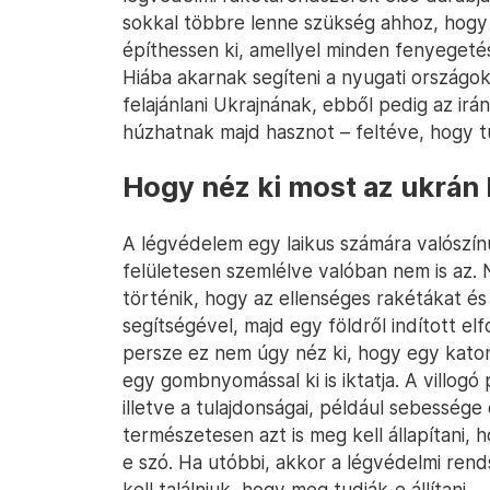
sokkal többre lenne szükség ahhoz, hogy
építhessen ki, amellyel minden fenyegeté
Hiába akarnak segíteni a nyugati országo
felajánlani Ukrajnának, ebből pedig az irá
húzhatnak majd hasznot – feltéve, hogy t
Hogy néz ki most az ukrán
A légvédelem egy laikus számára valószín
felületesen szemlélve valóban nem is az. 
történik, hogy az ellenséges rakétákat é
segítségével, majd egy földről indított e
persze ez nem úgy néz ki, hogy egy katon
egy gombnyomással ki is iktatja. A villogó
illetve a tulajdonságai, például sebessége
természetesen azt is meg kell állapítani,
e szó. Ha utóbbi, akkor a légvédelmi ren
kell találniuk, hogy meg tudják-e állítani,