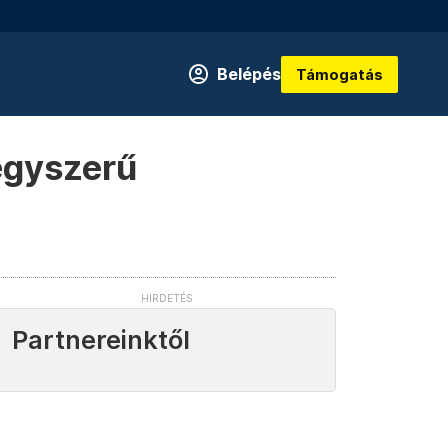
Belépés
Támogatás
 egyszerű
Partnereinktől