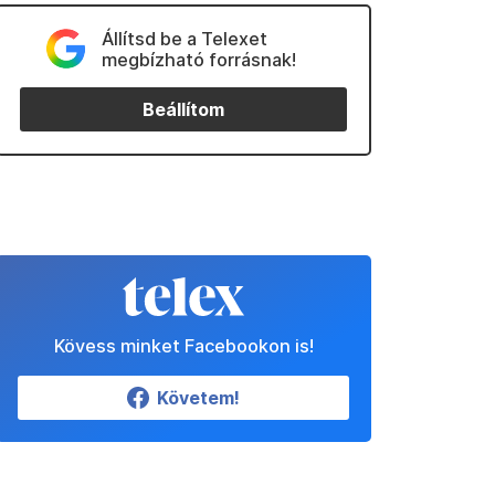
Állítsd be a Telexet
megbízható forrásnak!
Beállítom
Kövess minket Facebookon is!
Követem!