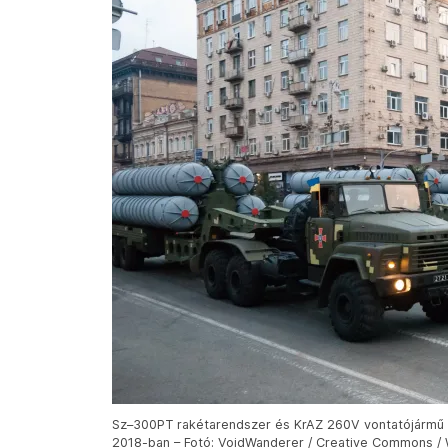
Sz–300PT rakétarendszer és KrAZ 260V vontatójármű a
2018-ban – Fotó: VoidWanderer / Creative Commons / 