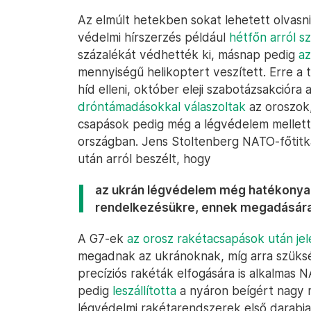
Az elmúlt hetekben sokat lehetett olvasni 
védelmi hírszerzés például
hétfőn arról s
százalékát védhették ki, másnap pedig
az
mennyiségű helikoptert veszített. Erre a t
híd elleni, október eleji szabotázsakcióra 
dróntámadásokkal válaszoltak
az oroszok, 
csapások pedig még a légvédelem mellett 
országban. Jens Stoltenberg NATO-főtitk
után arról beszélt, hogy
az ukrán légvédelem még hatékonyab
rendelkezésükre, ennek megadására p
A G7-ek
az orosz rakétacsapások után je
megadnak az ukránoknak, míg arra szüksé
precíziós rakéták elfogására is alkalma
pedig
leszállította
a nyáron beígért nagy
légvédelmi rakétarendszerek első darabjai