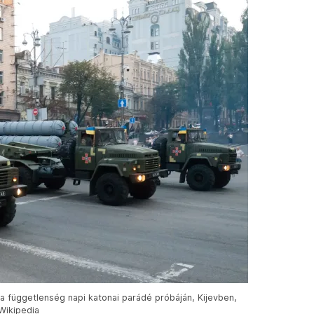
 függetlenség napi katonai parádé próbáján, Kijevben,
Wikipedia