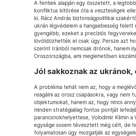
A fentiek alapján egy összetett, a legtöb
konfliktus kitörése óta a veszteségek ell
ki. Rácz András biztonságpolitikai szakér
ukrán légvédelem a hangsebesség felett re
gyengébb, ezeket a precíziós fegyverek
lövöldözhették el csak úgy. Persze azt hoz
szerint Iránból nemcsak drónok, hanem ily
Oroszországba, ami meglehetősen kiszámít
Jól sakkoznak az ukránok, 
A probléma tehát nem az, hogy a meglév
reagálni az orosz csapásokra, vagy nem t
objektumokat, hanem az, hogy nincs annyi
minden stratégiailag fontos pontját lefedjé
parancsnokhelyettese, Volodimir Klimin a
egysége sosem tévesztett még célt, de h
folyamatosan úgy mozgatják az egységeike