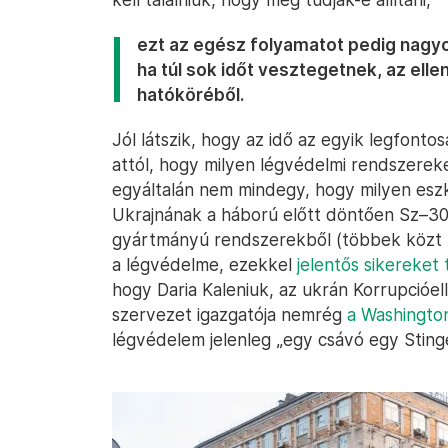
ezt az egész folyamatot pedig nagyo
ha túl sok időt vesztegetnek, az elle
hatóköréből.
Jól látszik, hogy az idő az egyik legfont
attól, hogy milyen légvédelmi rendszerek
egyáltalán nem mindegy, hogy milyen esz
Ukrajnának a háború előtt döntően Sz–30
gyártmányú rendszerekből (többek közt fe
a légvédelme, ezekkel
jelentős sikereket 
hogy Daria Kaleniuk, az ukrán Korrupcióe
szervezet igazgatója nemrég
a Washingto
légvédelem jelenleg „egy csávó egy Stinge