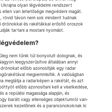
 Ukrajna olyan légvédelmi rendszert
s ellen van lehetősége megvédeni magát.
k, rövid távon nem sok mindent tudnak
ni drónokkal és rakétákkal erősítő oroszok
udják tartani a mostani nyomást.
 légvédelem?
űleg nem tűnik túl bonyolult dolognak, és
Nagyon leegyszerűsítve általában annyi
s drónokat előbb azonosítják egy radar
lfogórakétával megsemmisítik. A valóságban
a meglátja a radarképen a rakétát, és azt
 pöttyöt előbb azonosítani kell a viselkedése,
 és a repülési magassága alapján, és
 hogy baráti vagy ellenséges objektumról van-
dszerek kezelőinek és a parancsnokoknak ki