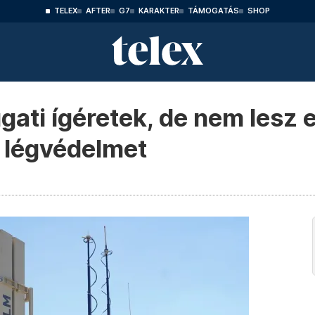
TELEX
AFTER
G7
KARAKTER
TÁMOGATÁS
SHOP
gati ígéretek, de nem lesz
n légvédelmet