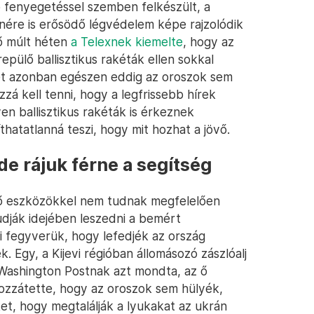
b fenyegetéssel szemben felkészült, a
enére is erősödő légvédelem képe rajzolódik
tő múlt héten
a Telexnek kiemelte
, hogy az
pülő ballisztikus rakéták ellen sokkal
et azonban egészen eddig az oroszok sem
zá kell tenni, hogy a legfrissebb hírek
en ballisztikus rakéták is érkeznek
hatatlanná teszi, hogy mit hozhat a jövő.
de rájuk férne a segítség
ő eszközökkel nem tudnak megfelelően
udják idejében leszedni a bemért
 fegyverük, hogy lefedjék az ország
k. Egy, a Kijevi régióban állomásozó zászlóalj
 Washington Postnak azt mondta, az ő
ozzátette, hogy az oroszok sem hülyék,
t, hogy megtalálják a lyukakat az ukrán