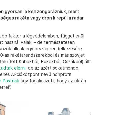
n gyorsan le kell zongorázniuk, mert
nséges rakéta vagy drón kirepül a radar
osabb faktor a légvédelemben, függetlenül
et használ valaki – de természetesen
közök állnak egy ország rendelkezésére.
0-as rakétarendszerekből és más szovjet
lújított Kubokból, Bukokból, Oszákból) állt
tudtak elérni
, de az azért sokatmondó,
llenes Akcióközpont nevű nonprofit
n Postnak
úgy fogalmazott, hogy az ukrán
rrel”.