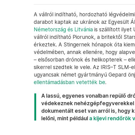
A vállról indítható, hordozható légvéde
darabot kaptak az ukránok az Egyesült Á
Németország és Litvánia
is szállított ily
vállról indítható Piorunok, a britektől Sta
érkeztek. A Stingernek hónapok óta kieme
védelmében, annak ellenére, hogy alapve
– elsősorban drónok és helikopterek – ell
sikerrel szedtek le vele. Az IRIS–T SLM-e
ugyancsak német gyártmányú Gepard önj
ellentámadásban vetették be
.
A lassú, egyenes vonalban repülő dr
védekeznek nehézgépfegyverekkel é
dokumentált eset van arról is, hogy 
lelőni, mint például
a kijevi rendőrök 