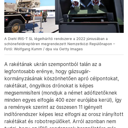
A Diehl IRIS-T SL légelhárító rendszere a 2022 júniusában a
schönefeldireptéren megrendezett Nemzetközi Repülőnapon –
Fotó: Wolfgang Kumm / dpa via Getty Images
A rakétának ukrán szempontból talán az a
legfontosabb erénye, hogy gázsugár-
kormányzásának köszönhetően apró célpontokat,
rakétákat, öngyilkos drónokat is képes
megsemmisíteni (mondjuk a német adófizetőknek
minden egyes elfogás 400 ezer eurójába kerül), így
a remények szerint az összesen 11 igényelt
indítórendszer képes lesz elfogni az orosz irányított
rakétákat és robotrepülőket. Arról azonban nem