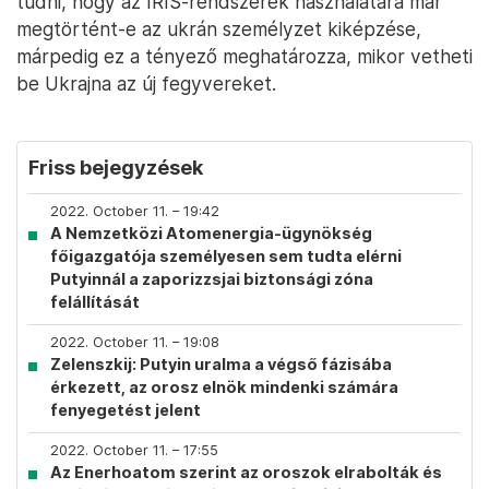
tudni, hogy az IRIS-rendszerek használatára már
megtörtént-e az ukrán személyzet kiképzése,
márpedig ez a tényező meghatározza, mikor vetheti
be Ukrajna az új fegyvereket.
Friss bejegyzések
2022. October 11. – 19:42
A Nemzetközi Atomenergia-ügynökség
főigazgatója személyesen sem tudta elérni
Putyinnál a zaporizzsjai biztonsági zóna
felállítását
2022. October 11. – 19:08
Zelenszkij: Putyin uralma a végső fázisába
érkezett, az orosz elnök mindenki számára
fenyegetést jelent
2022. October 11. – 17:55
Az Enerhoatom szerint az oroszok elrabolták és