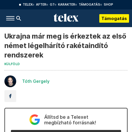
TELEX
AFTER
G7
KARAKTER
TÁMOGATÁS
SHOP
Támogatás
Ukrajna már meg is érkeztek az első
német légelhárító rakétaindító
rendszerek
KÜLFÖLD
Tóth Gergely
Állítsd be a Telexet
megbízható forrásnak!