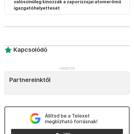
valószínűleg kínozzák a zaporizzsjai atomerőmű
igazgatóhelyettesét
Kapcsolódó
Partnereinktől
Állítsd be a Telexet
megbízható forrásnak!