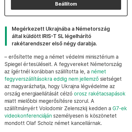
Beállítom
Megérkezett Ukrajnába a Németország
által küldött IRIS-T SL légelhárító
rakétarendszer első négy darabja.
– erősítette meg a német védelmi minisztérium a
Spiegel értesüléseit. A fegyvereket Németország
az ígértnél korábban szállította le, a
német
fegyverszállításokra eddig nem jellemző
sietséget
az magyarázhatja, hogy Ukrajna légvédelme az
ország energiaellátását célzó
orosz rakétacsapások
miatt mielőbbi megerősítésre szorul. A
szállítmányért Volodomir Zelenszkij kedden a
G7-ek
videokonferenciáján
személyesen is köszönetet
mondott Olaf Scholz német kancellárnak.