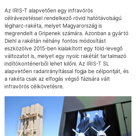
Az IRIS-T alapvetően egy infravörös
célrávezetéssel rendelkező rövid hatótávolságú
légiharc-rakéta, melyet Magyarország is
megrendelt a Gripenek számára. Azonban a gyártó
Diehl a rakétán néhány fontos módosítást
eszközölve 2015-ben kialakított egy föld-levegő
változatot is, melyet egy nyolc rakétát tartalmazó
indítókonténerből lehet kilőni. Az IRIS-T SL
alapvetően radarirányítással fogja be célpontját, és
a rakéta csak az elfogás végső fázisára vált
infravörös célkövetésre.