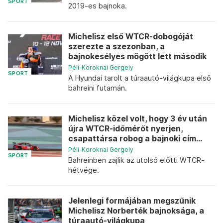
SPORT
2019-es bajnoka.
Michelisz első WTCR-dobogóját
szerezte a szezonban, a
bajnokesélyes mögött lett második
Péli-Koroknai Gergely
SPORT
A Hyundai tarolt a túraautó-világkupa első
bahreini futamán.
Michelisz közel volt, hogy 3 év után
újra WTCR-időmérőt nyerjen,
csapattársa robog a bajnoki cím...
Péli-Koroknai Gergely
SPORT
Bahreinben zajlik az utolsó előtti WTCR-
hétvége.
Jelenlegi formájában megszűnik
Michelisz Norberték bajnoksága, a
túraautó-világkupa