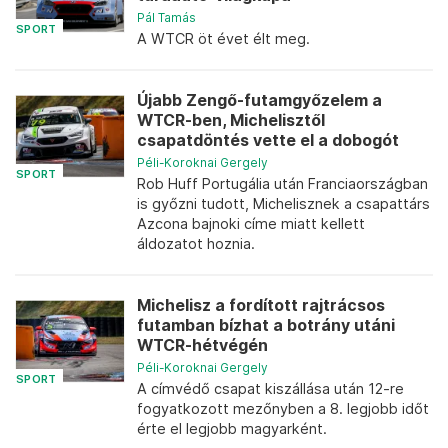
Pál Tamás
SPORT
A WTCR öt évet élt meg.
Újabb Zengő-futamgyőzelem a
WTCR-ben, Michelisztől
csapatdöntés vette el a dobogót
Péli-Koroknai Gergely
SPORT
Rob Huff Portugália után Franciaországban
is győzni tudott, Michelisznek a csapattárs
Azcona bajnoki címe miatt kellett
áldozatot hoznia.
Michelisz a fordított rajtrácsos
futamban bízhat a botrány utáni
WTCR-hétvégén
Péli-Koroknai Gergely
SPORT
A címvédő csapat kiszállása után 12-re
fogyatkozott mezőnyben a 8. legjobb időt
érte el legjobb magyarként.