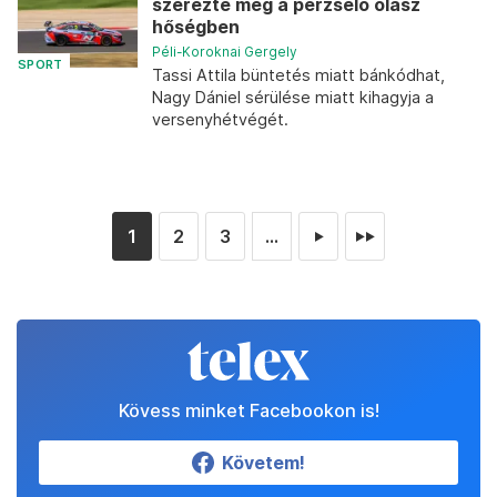
szerezte meg a perzselő olasz
hőségben
Péli-Koroknai Gergely
SPORT
Tassi Attila büntetés miatt bánkódhat,
Nagy Dániel sérülése miatt kihagyja a
versenyhétvégét.
1
2
3
...
►
►►
Kövess minket Facebookon is!
Követem!