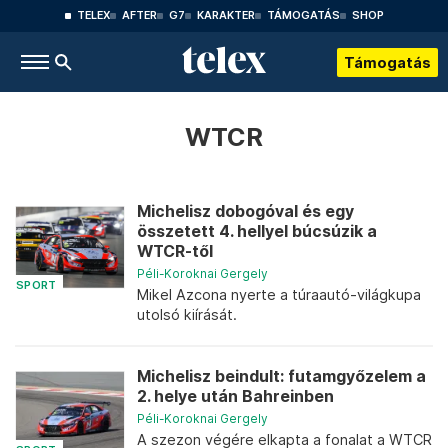
TELEX
AFTER
G7
KARAKTER
TÁMOGATÁS
SHOP
Támogatás
WTCR
Michelisz dobogóval és egy
összetett 4. hellyel búcsúzik a
WTCR-től
Péli-Koroknai Gergely
SPORT
Mikel Azcona nyerte a túraautó-világkupa
utolsó kiírását.
Michelisz beindult: futamgyőzelem a
2. helye után Bahreinben
Péli-Koroknai Gergely
A szezon végére elkapta a fonalat a WTCR