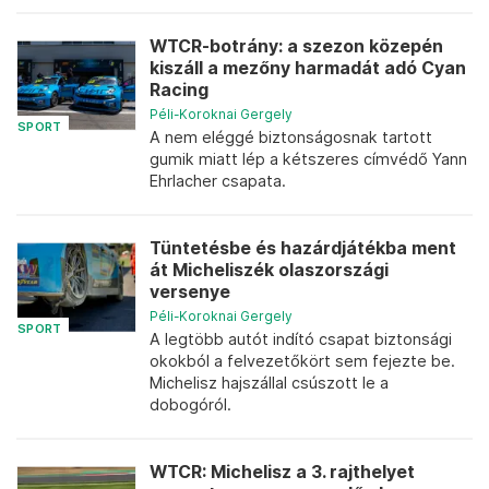
WTCR-botrány: a szezon közepén
kiszáll a mezőny harmadát adó Cyan
Racing
Péli-Koroknai Gergely
SPORT
A nem eléggé biztonságosnak tartott
gumik miatt lép a kétszeres címvédő Yann
Ehrlacher csapata.
Tüntetésbe és hazárdjátékba ment
át Micheliszék olaszországi
versenye
Péli-Koroknai Gergely
SPORT
A legtöbb autót indító csapat biztonsági
okokból a felvezetőkört sem fejezte be.
Michelisz hajszállal csúszott le a
dobogóról.
WTCR: Michelisz a 3. rajthelyet