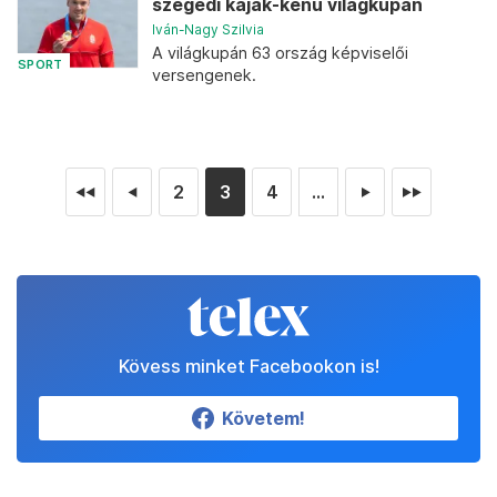
szegedi kajak-kenu világkupán
Iván-Nagy Szilvia
A világkupán 63 ország képviselői
SPORT
versengenek.
2
3
4
...
◄◄
◄
►
►►
Kövess minket Facebookon is!
Követem!