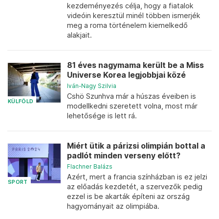
kezdeményezés célja, hogy a fiatalok
videóin keresztül minél többen ismerjék
meg a roma történelem kiemelkedő
alakjait.
81 éves nagymama került be a Miss
Universe Korea legjobbjai közé
Iván-Nagy Szilvia
Cshö Szunhva már a húszas éveiben is
KÜLFÖLD
modellkedni szeretett volna, most már
lehetősége is lett rá.
Miért ütik a párizsi olimpián bottal a
padlót minden verseny előtt?
Flachner Balázs
Azért, mert a francia színházban is ez jelzi
SPORT
az előadás kezdetét, a szervezők pedig
ezzel is be akarták építeni az ország
hagyományait az olimpiába.