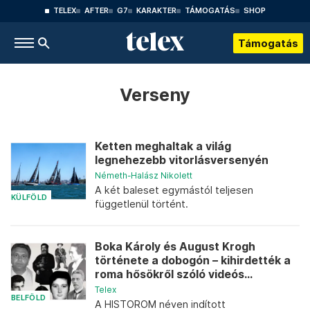
TELEX
AFTER
G7
KARAKTER
TÁMOGATÁS
SHOP
Támogatás
Verseny
Ketten meghaltak a világ
legnehezebb vitorlásversenyén
Németh-Halász Nikolett
A két baleset egymástól teljesen
KÜLFÖLD
függetlenül történt.
Boka Károly és August Krogh
története a dobogón – kihirdették a
roma hősökről szóló videós...
Telex
BELFÖLD
A HISTOROM néven indított