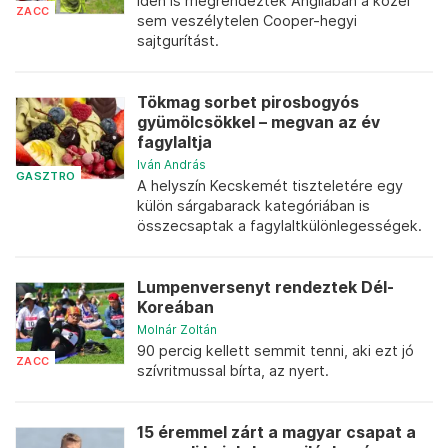
Idén is megrendezték Angliában a közel
ZACC
sem veszélytelen Cooper-hegyi
sajtgurítást.
Tökmag sorbet pirosbogyós
gyümölcsökkel – megvan az év
fagylaltja
Iván András
GASZTRO
A helyszín Kecskemét tiszteletére egy
külön sárgabarack kategóriában is
összecsaptak a fagylaltkülönlegességek.
Lumpenversenyt rendeztek Dél-
Koreában
Molnár Zoltán
90 percig kellett semmit tenni, aki ezt jó
ZACC
szívritmussal bírta, az nyert.
15 éremmel zárt a magyar csapat a