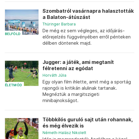
Szombatról vasárnapra halasztották
a Balaton-átúszást
Thüringer Barbara
De még ez sem végleges, az időjárás-
BELFÖLD
előrejelzés függvényében erről pénteken
délben döntenek majd.
Jugger: a játék, ami megtanít
félretenni az egódat
Horváth Júlia
Egy olyan film ihlette, amit még a sportág
ÉLETMÓD
rajongói is kritikán alulinak tartanak.
Megnéztük a margitszigeti
minibajnokságot.
Többkilós guruló sajt után rohannak,
és még élvezik is
Németh-Halász Nikolett