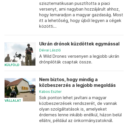
szisztematikusan pusztította a piaci
versenyt, ami nagyban hozzájárult ahhoz,
hogy lemaradjon a magyar gazdaság. Most
itt a lehetőség, hogy újból legyen a cégek
közötti...
Ukrán drónok küzdöttek egymással
Dévai László
A Wild Drones versenyen a legjobb ukrán
drónpilóták csaptak össze.
KÜLFÖLD
Nem biztos, hogy mindig a
közbeszerzés a legjobb megoldás
Kabos Eszter
Sok ponton lehet javítani a magyar
VÁLLALAT
közbeszerzések rendszerét, de vannak
olyan szolgáltatások is, amelyeket
érdemes lenne inkább enélkül, házon belül
ellátni, például az önkormányzatoknál.