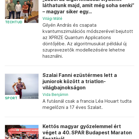
láthatunk majd, amit még soha senki”
– magyar siker egy...
Világi Máté
TECHTUD
Gilyén András és csapata
kvantumszimulációs módszerével bejutott
az XPRIZE Quantum Applications
döntőjébe. Az algoritmusukat például új
szupravezetők modellezésére lehetne
használni.
Szalai Fanni ezüstérmes lett a
juniorok között a triatlon-
világbajnokságon
Vida Benjámin
SPORT
A futásnál csak a francia Léa Houart tudta
megelőzni a 17 éves Szalait.
Kettős magyar győzelemmel ért
véget a 40. SPAR Budapest Maraton
Fesztivál