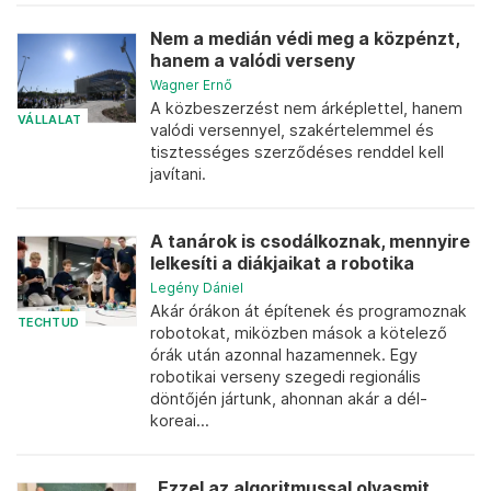
Nem a medián védi meg a közpénzt,
hanem a valódi verseny
Wagner Ernő
A közbeszerzést nem árképlettel, hanem
VÁLLALAT
valódi versennyel, szakértelemmel és
tisztességes szerződéses renddel kell
javítani.
A tanárok is csodálkoznak, mennyire
lelkesíti a diákjaikat a robotika
Legény Dániel
Akár órákon át építenek és programoznak
TECHTUD
robotokat, miközben mások a kötelező
órák után azonnal hazamennek. Egy
robotikai verseny szegedi regionális
döntőjén jártunk, ahonnan akár a dél-
koreai...
„Ezzel az algoritmussal olyasmit