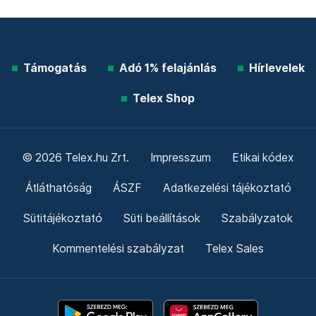
Támogatás
Adó 1% felajánlás
Hírlevelek
Telex Shop
© 2026 Telex.hu Zrt.
Impresszum
Etikai kódex
Átláthatóság
ÁSZF
Adatkezelési tájékoztató
Sütitájékoztató
Süti beállítások
Szabályzatok
Kommentelési szabályzat
Telex Sales