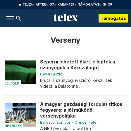
TELEX
AFTER
G7
KARAKTER
TÁMOGATÁS
SHOP
Támogatás
Verseny
Seperni lehetett őket, ellepték a
szúnyogok a Kékszalagot
Dévai László
Brutális szúnyoginvázióról készültek
BELFÖLD
videók a Balatonnál.
A magyar gazdasági fordulat titkos
fegyvere: a jól működő
versenypolitika
Berezvai Zombor
–
Ormosi Péter
NÉVÉRTÉK
A NER évei alatt a politika