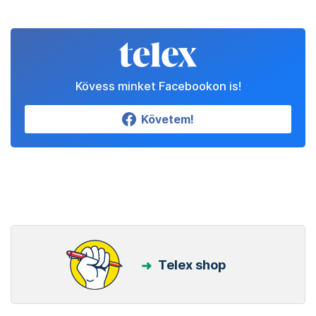
Kövess minket Facebookon is!
Követem!
Telex shop