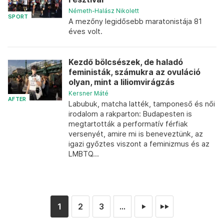
Németh-Halász Nikolett
SPORT
A mezőny legidősebb maratonistája 81
éves volt.
Kezdő bölcsészek, de haladó
feministák, számukra az ovuláció
olyan, mint a liliomvirágzás
Kersner Máté
AFTER
Labubuk, matcha latték, tamponeső és női
irodalom a rakparton: Budapesten is
megtartották a performatív férfiak
versenyét, amire mi is beneveztünk, az
igazi győztes viszont a feminizmus és az
LMBTQ...
1
2
3
...
►
►►