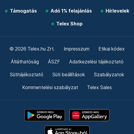
Támogatás
Adó 1% felajánlás
Hírlevelek
Telex Shop
© 2026 Telex.hu Zrt.
Impresszum
Etikai kódex
Átláthatóság
ÁSZF
Adatkezelési tájékoztató
Sütitájékoztató
Süti beállítások
Szabályzatok
Kommentelési szabályzat
Telex Sales