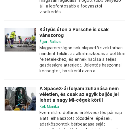
magasan ragadása mögött több tényező
áll, a legfontosabb a fogyasztói
viselkedés.
Kátyús úton a Porsche is csak
vánszorog
Égert Balázs
Magyarországon sok alapvető szektorban
mindent felülírt az alkalmazkodás a politikai
feltételekhez, és ennek hatása a teljes
gazdaságra átterjedt. Jelentős haszonnal
kecsegtet, ha sikerül ezen a...
A SpaceX-árfolyam zuhanása nem
véletlen, és csak az egyik baljós jel
lehet a nagy MI-cégek körül
Kék Mónika
Ezermilliárd dolláros értékvesztés pár nap
alatt, elhalasztott tőzsdére lépések,
adatközpontok bérbeadása saját