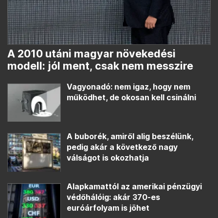
A 2010 utáni magyar növekedési
modell: jól ment, csak nem messzire
Vagyonadó: nem igaz, hogy nem
működhet, de okosan kell csinálni
A buborék, amiről alig beszélünk,
pedig akár a következő nagy
válságot is okozhatja
Alapkamattól az amerikai pénzügyi
védőhálóig: akár 370-es
euróárfolyam is jöhet