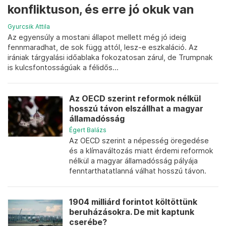
konfliktuson, és erre jó okuk van
Gyurcsik Attila
Az egyensúly a mostani állapot mellett még jó ideig
fennmaradhat, de sok függ attól, lesz-e eszkaláció. Az
irániak tárgyalási időablaka fokozatosan zárul, de Trumpnak
is kulcsfontosságúak a félidős...
Az OECD szerint reformok nélkül
hosszú távon elszállhat a magyar
államadósság
Égert Balázs
Az OECD szerint a népesség öregedése
és a klímaváltozás miatt érdemi reformok
nélkül a magyar államadósság pályája
fenntarthatatlanná válhat hosszú távon.
1904 milliárd forintot költöttünk
beruházásokra. De mit kaptunk
cserébe?