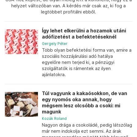
helyzet változóban van. A kérdés már csak az, ki fog a
legtöbbet profitálni ebből.
Így lehet elkerülni a hozamok utáni
adófizetést a befektetéseknél
Gergely Péter
Több olyan befektetési forma van, amire a
szociális hozzájárulási adó hatálya
egyelőre nem terjed ki, a pénzügyi
szolgáltatók is rámentek az ilyen
ajánlatokra.
Túl vagyunk a kakaósokkon, de van
egy nyomós oka annak, hogy
mégsem lesz olcsóbb a csoki: mi
magunk
Kozák Roland
Nagyon drága a csokoládé, pedig látszólag
már nem indokolja ezt semmi. Az árak