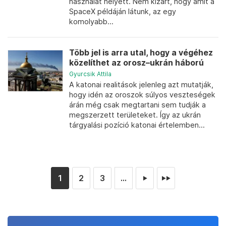
használat helyett. Nem kizárt, hogy amit a
SpaceX példáján látunk, az egy
komolyabb...
Több jel is arra utal, hogy a végéhez
közelíthet az orosz–ukrán háború
Gyurcsik Attila
A katonai realitások jelenleg azt mutatják,
hogy idén az oroszok súlyos veszteségek
árán még csak megtartani sem tudják a
megszerzett területeket. Így az ukrán
tárgyalási pozíció katonai értelemben...
1
2
3
...
►
►►