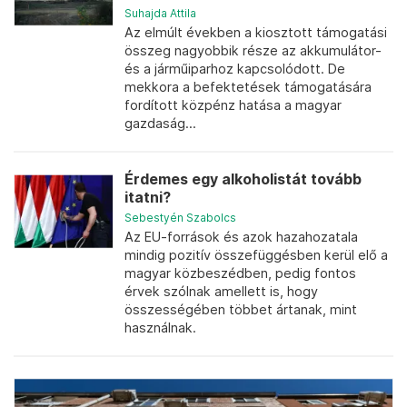
Suhajda Attila
Az elmúlt években a kiosztott támogatási
összeg nagyobbik része az akkumulátor-
és a járműiparhoz kapcsolódott. De
mekkora a befektetések támogatására
fordított közpénz hatása a magyar
gazdaság...
Érdemes egy alkoholistát tovább
itatni?
Sebestyén Szabolcs
Az EU-források és azok hazahozatala
mindig pozitív összefüggésben kerül elő a
magyar közbeszédben, pedig fontos
érvek szólnak amellett is, hogy
összességében többet ártanak, mint
használnak.