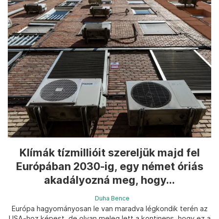
Klímák tízmillióit szereljük majd fel
Európában 2030-ig, egy német óriás
akadályozná meg, hogy...
Duha Bence
Európa hagyományosan le van maradva légkondik terén az
USA-hoz képest, de olyan meleg lett a kontinens, hogy ez a