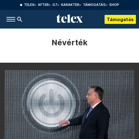
TELEX
AFTER
G7
KARAKTER
TÁMOGATÁS
SHOP
Támogatás
Névérték