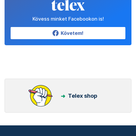
Kövess minket Facebookon is!
Követem!
Telex shop