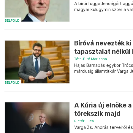
A bírói függetlenségért aggó
magyar külügyminiszter a vál
BELFÖLD
Bíróvá nevezték ki 
tapasztalat nélkül 
Tóth-Biró Marianna
Hajas Barnabás egykor Trócsá
márciusig államtitkár Varga Ju
BELFÖLD
A Kúria új elnöke
törekszik majd
Pintér Luca
Varga Zs. András terveiről és