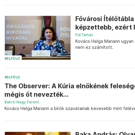
Fővárosi Ítélőtábl
képzettebb, ezért l
Pál Tamás
Kovács Helga Mariann ugyan k
nem ez számított.
BELFÖLD
BELFÖLD
The Observer: A Kúria elnökének feleség
mégis őt nevezték...
Bakró-Nagy Ferenc
Kovács Helga Mariann a bírók szavatainak kevesebb mint felével 
Baka András: Olyan 