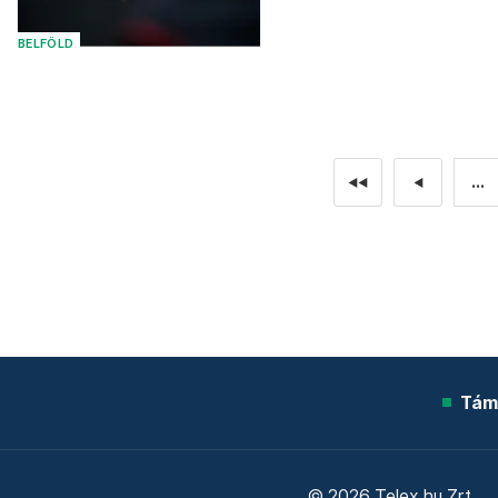
BELFÖLD
...
◄◄
◄
Tám
© 2026 Telex.hu Zrt.