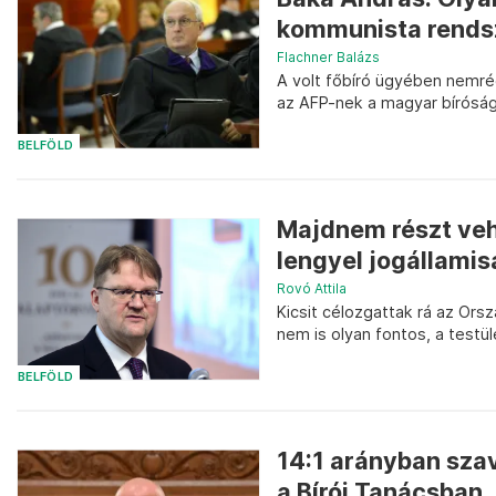
kommunista rends
Flachner Balázs
A volt főbíró ügyében nemré
az AFP-nek a magyar bíróság
BELFÖLD
Majdnem részt veh
lengyel jogállamisá
Rovó Attila
Kicsit célozgattak rá az Orsz
nem is olyan fontos, a testül
BELFÖLD
14:1 arányban szav
a Bírói Tanácsban