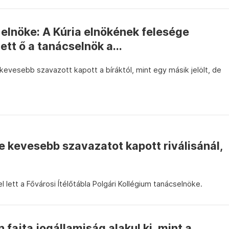
a elnöke: A Kúria elnökének felesége
ett ő a tanácselnök a...
evesebb szavazott kapott a bíráktól, mint egy másik jelölt, de
e kevesebb szavazatot kapott riválisánál,
lett a Fővárosi Ítélőtábla Polgári Kollégium tanácselnöke.
fajta jogállamiság alakul ki, mint a