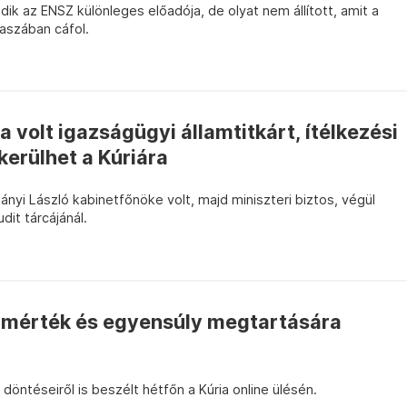
dik az ENSZ különleges előadója, de olyat nem állított, amit a
aszában cáfol.
a volt igazságügyi államtitkárt, ítélkezési
kerülhet a Kúriára
nyi László kabinetfőnöke volt, majd miniszteri biztos, végül
dit tárcájánál.
 a mérték és egyensúly megtartására
 döntéseiről is beszélt hétfőn a Kúria online ülésén.