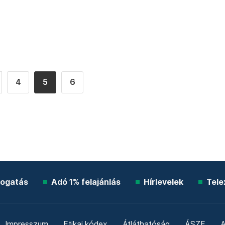
4
5
6
ogatás
Adó 1% felajánlás
Hírlevelek
Tele
Impresszum
Etikai kódex
Átláthatóság
ÁSZF
A