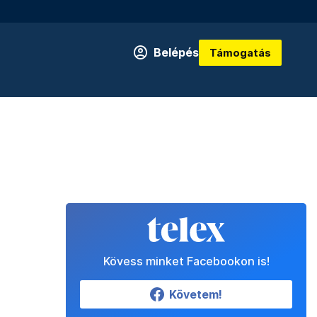
Belépés
Támogatás
Kövess minket Facebookon is!
Követem!