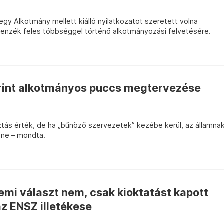
egy Alkotmány mellett kiálló nyilatkozatot szeretett volna
ellenzék feles többséggel történő alkotmányozási felvetésére.
erint alkotmányos puccs megtervezése
tás érték, de ha „bűnöző szervezetek” kezébe kerül, az államna
lene – mondta.
demi választ nem, csak kioktatást kapott
az ENSZ illetékese