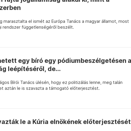
zerben
g marasztalta el ismét az Európa Tanács a magyar államot, most
i rendszer függetlenségéről beszélt.
etett egy bíró egy pódiumbeszélgetésen 
g leépítéséről, de...
ágos Bírói Tanács ülésén, hogy ez politizálás lenne, meg talán
et aztán le is szavazta a támogató előterjesztést.
azták le a Kúria elnökének előterjesztését