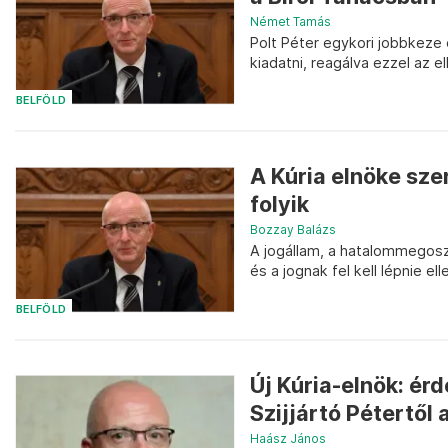
Német Tamás
Polt Péter egykori jobbkeze 
kiadatni, reagálva ezzel az 
BELFÖLD
A Kúria elnöke sz
folyik
Bozzay Balázs
A jogállam, a hatalommegosz
és a jognak fel kell lépnie el
BELFÖLD
Új Kúria-elnök: ér
Szijjártó Pétertől 
Haász János