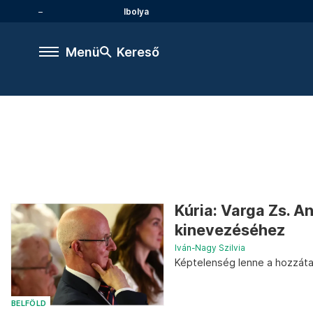
Ibolya
Menü
Kereső
Kúria: Varga Zs. A
kinevezéséhez
Iván-Nagy Szilvia
Képtelenség lenne a hozzátar
BELFÖLD