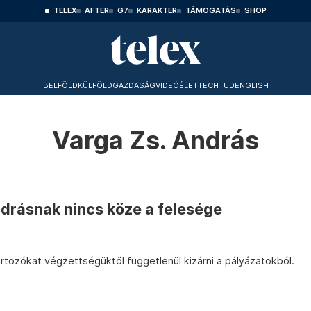
TELEX
AFTER
G7
KARAKTER
TÁMOGATÁS
SHOP
BELFÖLD
KÜLFÖLD
GAZDASÁG
VIDEÓ
ÉLET
TECHTUD
ENGLISH
Varga Zs. András
ndrásnak nincs köze a felesége
tozókat végzettségüktől függetlenül kizárni a pályázatokból.