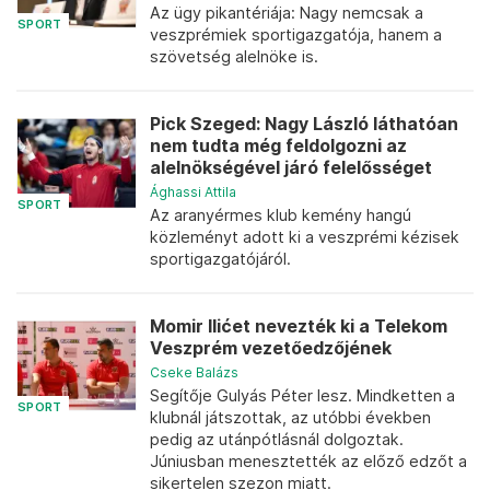
Az ügy pikantériája: Nagy nemcsak a
SPORT
veszprémiek sportigazgatója, hanem a
szövetség alelnöke is.
Pick Szeged: Nagy László láthatóan
nem tudta még feldolgozni az
alelnökségével járó felelősséget
Ághassi Attila
SPORT
Az aranyérmes klub kemény hangú
közleményt adott ki a veszprémi kézisek
sportigazgatójáról.
Momir Ilićet nevezték ki a Telekom
Veszprém vezetőedzőjének
Cseke Balázs
Segítője Gulyás Péter lesz. Mindketten a
SPORT
klubnál játszottak, az utóbbi években
pedig az utánpótlásnál dolgoztak.
Júniusban menesztették az előző edzőt a
sikertelen szezon miatt.