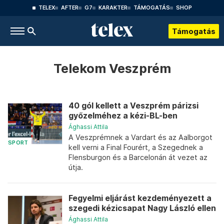
TELEX
AFTER
G7
KARAKTER
TÁMOGATÁS
SHOP
Támogatás
Telekom Veszprém
40 gól kellett a Veszprém párizsi
győzelméhez a kézi-BL-ben
Ághassi Attila
A Veszprémnek a Vardart és az Aalborgot
SPORT
kell verni a Final Fourért, a Szegednek a
Flensburgon és a Barcelonán át vezet az
útja.
Fegyelmi eljárást kezdeményezett a
szegedi kézicsapat Nagy László ellen
Ághassi Attila