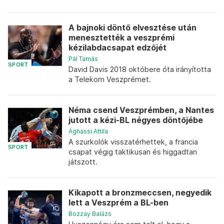
A bajnoki döntő elvesztése után
menesztették a veszprémi
kézilabdacsapat edzőjét
Pál Tamás
SPORT
David Davis 2018 októbere óta irányította
a Telekom Veszprémet.
Néma csend Veszprémben, a Nantes
jutott a kézi-BL négyes döntőjébe
Ághassi Attila
A szurkolók visszatérhettek, a francia
SPORT
csapat végig taktikusan és higgadtan
játszott.
Kikapott a bronzmeccsen, negyedik
lett a Veszprém a BL-ben
Bozzay Balázs