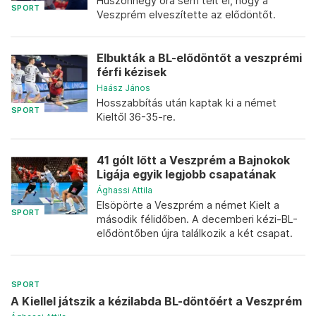
Huszonnégy óra sem telt el, hogy a
SPORT
Veszprém elveszítette az elődöntőt.
Elbukták a BL-elődöntőt a veszprémi
férfi kézisek
Haász János
Hosszabbítás után kaptak ki a német
SPORT
Kieltől 36-35-re.
41 gólt lőtt a Veszprém a Bajnokok
Ligája egyik legjobb csapatának
Ághassi Attila
Elsöpörte a Veszprém a német Kielt a
SPORT
második félidőben. A decemberi kézi-BL-
elődöntőben újra találkozik a két csapat.
SPORT
A Kiellel játszik a kézilabda BL-döntőért a Veszprém