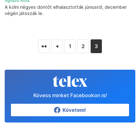
Ághassi Attila
A kölni négyes döntőt elhalasztották júniusról, december
végén játsszák le.
1
2
3
◄◄
◄
Kövess minket Facebookon is!
Követem!