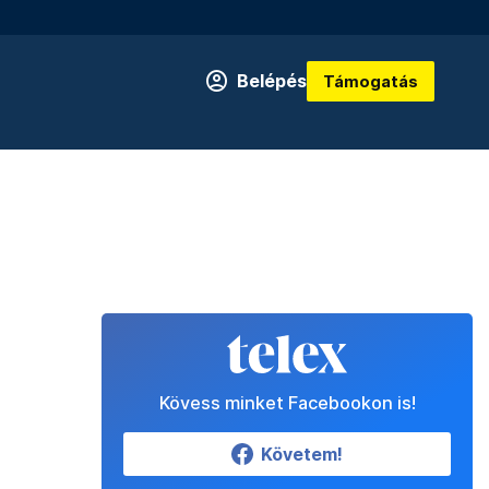
Belépés
Támogatás
Kövess minket Facebookon is!
Követem!