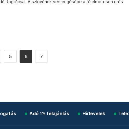
edő Rogličcsal. A szlovénok versengésébe a félelmetesen erős
5
6
7
ogatás
Adó 1% felajánlás
Hírlevelek
Tele