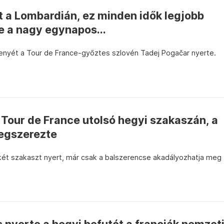
ett a Lombardián, ez minden idők legjobb
 a nagy egynapos...
enyét a Tour de France-győztes szlovén Tadej Pogačar nyerte.
 Tour de France utolsó hegyi szakaszán, a
megszerezte
 két szakaszt nyert, már csak a balszerencse akadályozhatja meg