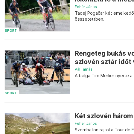
Fehér János
Tadej Pogačar két emelkedő
összetettben.
SPORT
Rengeteg bukás vo
szlovén sztár időt 
Pál Tamás
A belga Tim Merlier nyerte a
SPORT
Két szlovén három 
Fehér János
Szombaton rajtol a Tour de F