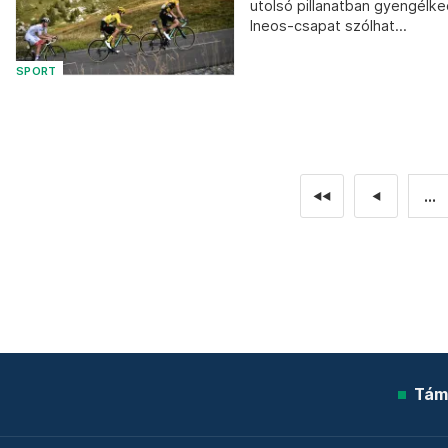
utolsó pillanatban gyengélk
Ineos-csapat szólhat...
SPORT
...
◄◄
◄
Tám