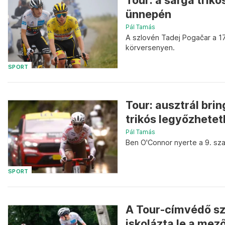
Tour: a sárga trik
ünnepén
Pál Tamás
A szlovén Tadej Pogačar a 17
körversenyen.
SPORT
Tour: ausztrál bri
trikós legyőzhetet
Pál Tamás
Ben O'Connor nyerte a 9. sza
SPORT
A Tour-címvédő szi
iskolázta le a mez