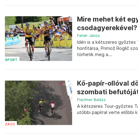
Mire mehet két egy
csodagyerekével?
Fehér János
Idén is a kétszeres győztes 
honfitársa, Primož Roglič sz
törhetik meg a...
SPORT
Kő-papír-ollóval d
szombati befutójá
Flachner Balázs
A kétszeres Tour-győztes Ta
utóbbi papírral verte előbbi 
ZACC