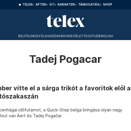
TELEX
AFTER
G7
KARAKTER
TÁMOGATÁS
SHOP
BELFÖLD
KÜLFÖLD
GAZDASÁG
VIDEÓ
ÉLET
TECHTUD
ENGLISH
Tadej Pogacar
 vitte el a sárga trikót a favoritok elől a
itószakaszán
enhágai időfutamot, a Quick-Step belga bringása olyan nagy
out van Aert és Tadej Pogačar.