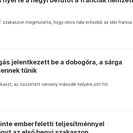
ós nyerte a hegyi befutót a franciák nemzet
. szakaszon megmutatta, hogy nincs nála erősebb az idei francia
ngás jelentkezett be a dobogóra, a sárga
lennek tűnik
kaszt, az összetett verseny második helyére jött föl.
nte emberfeletti teljesítménnyel
őnyt az első hegyi szakaszon