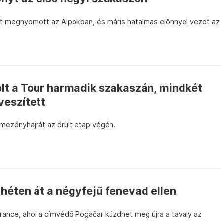
t megnyomott az Alpokban, és máris hatalmas előnnyel vezet az
lt a Tour harmadik szakaszán, mindkét
veszített
 mezőnyhajrát az őrült etap végén.
héten át a négyfejű fenevad ellen
rance, ahol a címvédő Pogačar küzdhet meg újra a tavaly az