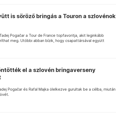
ütt is söröző bringás a Touron a szlovénok
Tadej Pogačar a Tour de France topfavoritja, akit leginkább
oríthat meg. Utóbbi abban bízik, hogy csapattársával együtt
öntötték el a szlovén bringaverseny
t
dej Pogačar és Rafal Majka ölelkezve gurultak be a célba, miután
kövét.