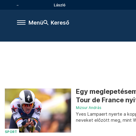
László
Menü
Kereső
Egy meglepetésember
Tour de France ny
Mizsur András
Yves Lampaert nyerte a kopp
neveket előzött meg, mint W
SPORT