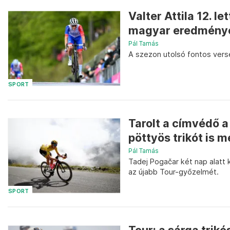
Valter Attila 12. l
magyar eredménye
Pál Tamás
A szezon utolsó fontos vers
SPORT
Tarolt a címvédő a
pöttyös trikót is 
Pál Tamás
Tadej Pogačar két nap alatt
az újabb Tour-győzelmét.
SPORT