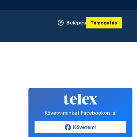
Belépés
Támogatás
Kövess minket Facebookon is!
Követem!