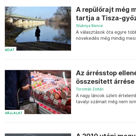
A repülőrajt még m
tartja a Tisza-gy
Stubnya Bence
A választások óta egyre több
növekedés még mindig messze
ADAT
Az árrésstop ellen
összesített árrése
Torontáli Zoltán
A nagy láncok üzleti értelemb
tavalyi számait még nem ism
VÁLLALAT