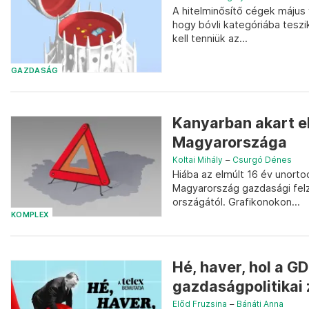
A hitelminősítő cégek május 
hogy bóvli kategóriába tes
kell tenniük az...
GAZDASÁG
Kanyarban akart el
Magyarországa
Koltai Mihály
–
Csurgó Dénes
Hiába az elmúlt 16 év unorto
Magyarország gazdasági felz
országától. Grafikonokon...
KOMPLEX
Hé, haver, hol a G
gazdaságpolitikai 
Előd Fruzsina
–
Bánáti Anna