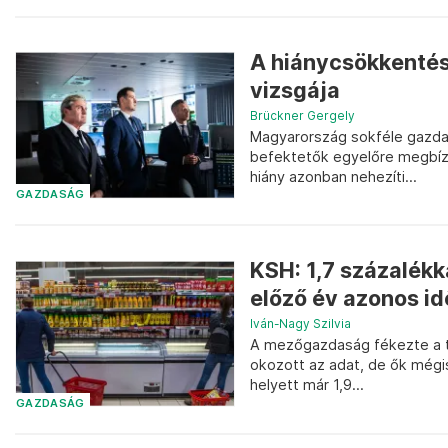
A hiánycsökkentés
vizsgája
Brückner Gergely
Magyarország sokféle gazdasá
befektetők egyelőre megbíznak
hiány azonban nehezíti...
GAZDASÁG
KSH: 1,7 százalék
előző év azonos i
Iván-Nagy Szilvia
A mezőgazdaság fékezte a te
okozott az adat, de ők mégis
helyett már 1,9...
GAZDASÁG