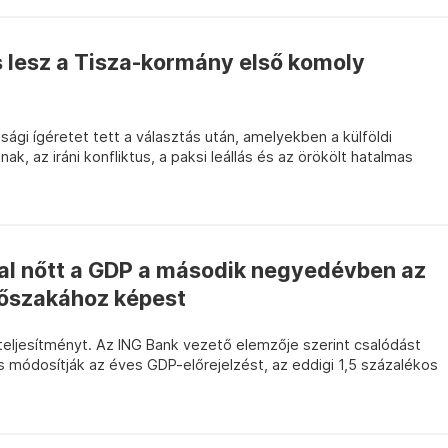
 lesz a Tisza-kormány első komoly
gi ígéretet tett a választás után, amelyekben a külföldi
, az iráni konfliktus, a paksi leállás és az örökölt hatalmas
kal nőtt a GDP a második negyedévben az
dőszakához képest
ljesítményt. Az ING Bank vezető elemzője szerint csalódást
 módosítják az éves GDP-előrejelzést, az eddigi 1,5 százalékos