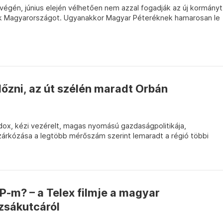
végén, június elején vélhetően nem azzal fogadják az új kormányt
zik Magyarországot. Ugyanakkor Magyar Péteréknek hamarosan le
őzni, az út szélén maradt Orbán
dox, kézi vezérelt, magas nyomású gazdaságpolitikája,
árkózása a legtöbb mérőszám szerint lemaradt a régió többi
DP-m? – a Telex filmje a magyar
zsákutcáról