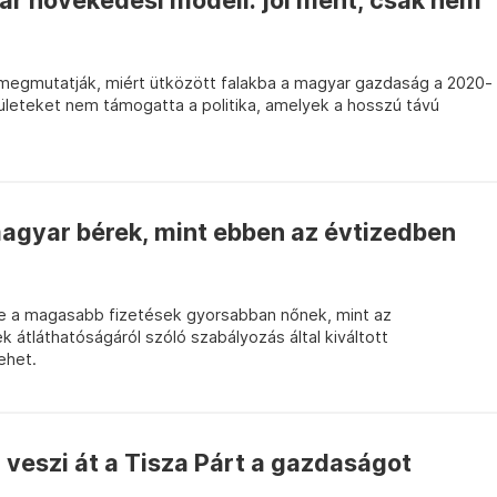
ar növekedési modell: jól ment, csak nem
megmutatják, miért ütközött falakba a magyar gazdaság a 2020-
ületeket nem támogatta a politika, amelyek a hosszú távú
gyar bérek, mint ebben az évtizedben
re a magasabb fizetések gyorsabban nőnek, mint az
 átláthatóságáról szóló szabályozás által kiváltott
ehet.
 veszi át a Tisza Párt a gazdaságot