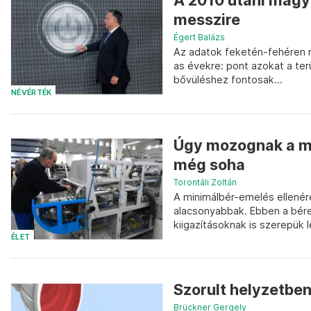
A 2010 utáni magy
messzire
Égert Balázs
Az adatok feketén-fehéren 
as évekre: pont azokat a ter
bővüléshez fontosak...
NÉVÉRTÉK
Úgy mozognak a ma
még soha
Torontáli Zoltán
A minimálbér-emelés ellené
alacsonyabbak. Ebben a bérek
kiigazításoknak is szerepük l
ÉLET
Szorult helyzetben
Brückner Gergely