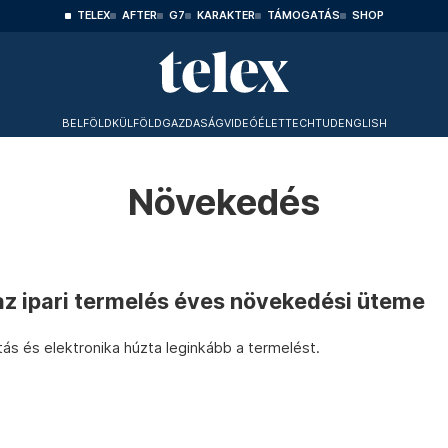
TELEX
AFTER
G7
KARAKTER
TÁMOGATÁS
SHOP
BELFÖLD
KÜLFÖLD
GAZDASÁG
VIDEÓ
ÉLET
TECHTUD
ENGLISH
Növekedés
az ipari termelés éves növekedési üteme
ás és elektronika húzta leginkább a termelést.