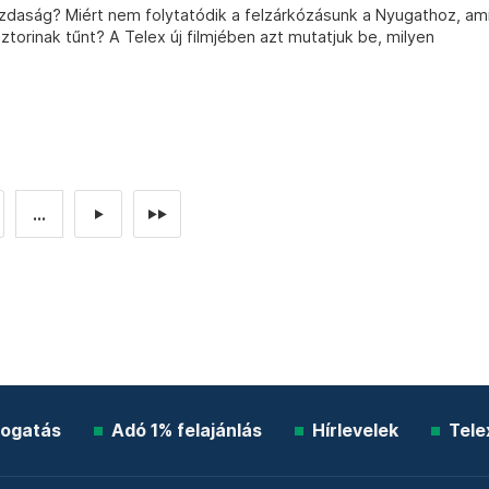
azdaság? Miért nem folytatódik a felzárkózásunk a Nyugathoz, am
torinak tűnt? A Telex új filmjében azt mutatjuk be, milyen
...
►
►►
ogatás
Adó 1% felajánlás
Hírlevelek
Tele