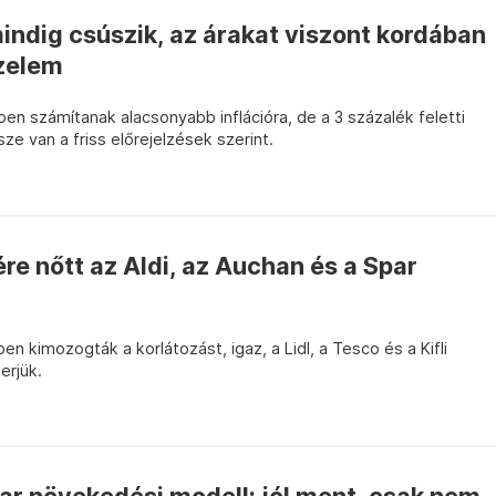
indig csúszik, az árakat viszont kordában
őzelem
en számítanak alacsonyabb inflációra, de a 3 százalék feletti
 van a friss előrejelzések szerint.
ére nőtt az Aldi, az Auchan és a Spar
en kimozogták a korlátozást, igaz, a Lidl, a Tesco és a Kifli
erjük.