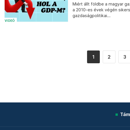
Miért állt földbe a magyar g
a 2010-es évek végén sikersz
gazdaságpolitikai...
VIDEÓ
1
2
3
Tám