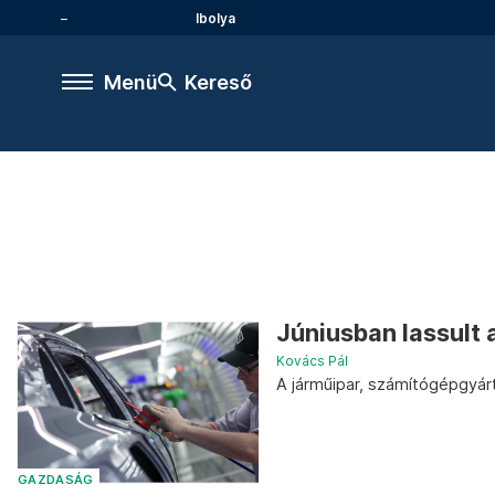
Ibolya
Menü
Kereső
Júniusban lassult 
Kovács Pál
A járműipar, számítógépgyárt
GAZDASÁG