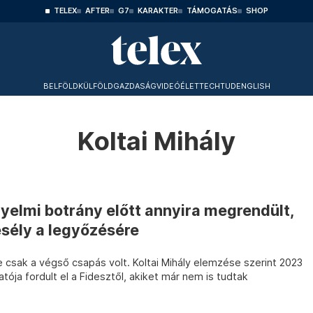
TELEX
AFTER
G7
KARAKTER
TÁMOGATÁS
SHOP
BELFÖLD
KÜLFÖLD
GAZDASÁG
VIDEÓ
ÉLET
TECHTUD
ENGLISH
Koltai Mihály
yelmi botrány előtt annyira megrendült,
esély a legyőzésére
 csak a végső csapás volt. Koltai Mihály elemzése szerint 2023
ja fordult el a Fidesztől, akiket már nem is tudtak