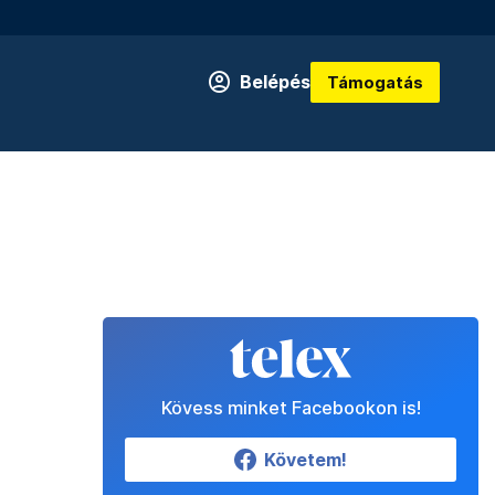
Belépés
Támogatás
Kövess minket Facebookon is!
Követem!