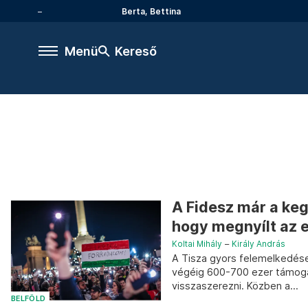
Berta, Bettina
Menü
Kereső
A Fidesz már a keg
hogy megnyílt az 
Koltai Mihály
–
Király András
A Tisza gyors felemelkedése
végéig 600-700 ezer támogató
visszaszerezni. Közben a...
BELFÖLD