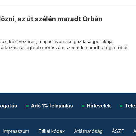
őzni, az út szélén maradt Orbán
dox, kézi vezérelt, magas nyomású gazdaságpolitikája,
árkózása a legtöbb mérőszám szerint lemaradt a régió többi
ogatás
Adó 1% felajánlás
Hírlevelek
Tele
Impresszum
Etikai kódex
Átláthatóság
ÁSZF
A