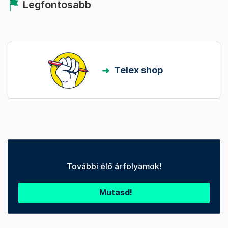
Legfontosabb
Telex shop
További élő árfolyamok!
Mutasd!