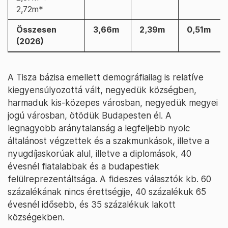
2,72m*
Összesen
3,66m
2,39m
0,51m
(2026)
A Tisza bázisa emellett demográfiailag is relatíve
kiegyensúlyozottá vált, negyedük községben,
harmaduk kis-közepes városban, negyedük megyei
jogú városban, ötödük Budapesten él. A
legnagyobb aránytalanság a legfeljebb nyolc
általánost végzettek és a szakmunkások, illetve a
nyugdíjaskorúak alul, illetve a diplomások, 40
évesnél fiatalabbak és a budapestiek
felülreprezentáltsága. A fideszes választók kb. 60
százalékának nincs érettségije, 40 százalékuk 65
évesnél idősebb, és 35 százalékuk lakott
községekben.