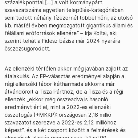
százalékponttal […] a volt kormánypárt
szavazatszáma egyetlen település-kategóriában
sem tudott néhány tízezernél többel nőni, az utolsó
kb. másfél évben megmozgatott gigantikus állami és
félállami erőforrások ellenére” – írja Koltai, aki
szerint tehát a Fidesz bázisa már 2024 nyarára
összezsugorodott.
Az ellenzéki térfélen akkor még javában zajlott az
átalakulás. Az EP-választás eredményei alapján a
régi ellenzéki tábor kétharmada ekkorra már
átvándorolt a Tisza Párthoz, de a Tisza és a régi
ellenzék „ekkor még összeadva is hasonló
eredményt ért el, mint a 2022-es ellenzéki
összefogás (+MKKP): országosan 2,18 millió
szavazatot szerezve a 2022-es 2,12 millióhoz
képest”, és a két csoport között a felmérések és
elemzések alapján nagyon nagy, közel 90