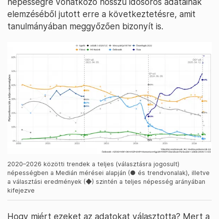
népességre vonatkozó hosszú idősoros adatainak
elemzéséből jutott erre a következtetésre, amit
tanulmányában meggyőzően bizonyít is.
2020–2026 közötti trendek a teljes (választásra jogosult)
népességben a Medián mérései alapján (● és trendvonalak), illetve
a választási eredmények (◆) szintén a teljes népesség arányában
kifejezve
Hogy miért ezeket az adatokat választotta? Mert a