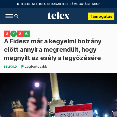
TELEX
AFTER
G7
KARAKTER
TÁMOGATÁS
SHOP
Támogatás
A Fidesz már a kegyelmi botrány
előtt annyira megrendült, hogy
megnyílt az esély a legyőzésére
Legfontosabb
BELFÖLD