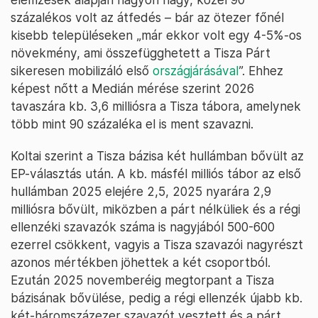
százalékos volt az átfedés – bár az ötezer főnél
kisebb településeken „már ekkor volt egy 4-5%-os
növekmény, ami összefügghetett a Tisza Párt
sikeresen mobilizáló első
országjárásával
”. Ehhez
képest nőtt a Medián mérése szerint 2026
tavaszára kb. 3,6 milliósra a Tisza tábora, amelynek
több mint 90 százaléka el is ment szavazni.
Koltai szerint a Tisza bázisa két hullámban bővült az
EP-választás után. A kb. másfél milliós tábor az első
hullámban 2025 elejére 2,5, 2025 nyarára 2,9
milliósra bővült, miközben a párt nélküliek és a régi
ellenzéki szavazók száma is nagyjából 500-600
ezerrel csökkent, vagyis a Tisza szavazói nagyrészt
azonos mértékben jöhettek a két csoportból.
Ezután 2025 novemberéig megtorpant a Tisza
bázisának bővülése, pedig a régi ellenzék újabb kb.
két-háromszázezer szavazót vesztett és a párt