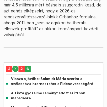
már 4,5 milliósra mért bázisa is zsugorodni kezd, de
azt nehéz elképzelni, hogy a 2026-os
rendszerváltószavazó-blokk Orbánhoz fordulna,
ahogy 2011-ben „sem az egykori balliberális
ellenzék profitált” az akkori kormánypárt kezdeti
válságából.
Vissza a jövőbe: Schmidt Mária szerint a
szélessávú internet tehet a Fidesz vereségéről
A Tisza győzelme reményt adott az itthon
maradásra