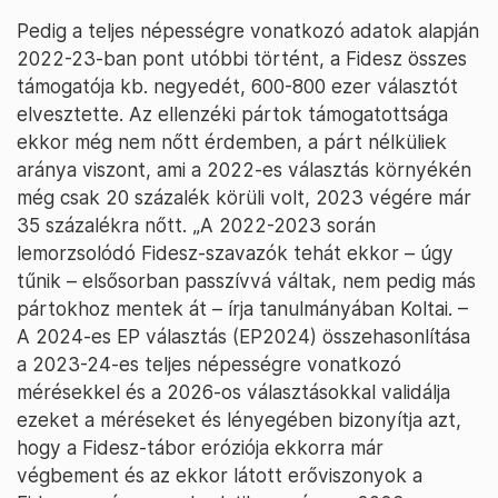
Pedig a teljes népességre vonatkozó adatok alapján
2022-23-ban pont utóbbi történt, a Fidesz összes
támogatója kb. negyedét, 600-800 ezer választót
elvesztette. Az ellenzéki pártok támogatottsága
ekkor még nem nőtt érdemben, a párt nélküliek
aránya viszont, ami a 2022-es választás környékén
még csak 20 százalék körüli volt, 2023 végére már
35 százalékra nőtt. „A 2022-2023 során
lemorzsolódó Fidesz-szavazók tehát ekkor – úgy
tűnik – elsősorban passzívvá váltak, nem pedig más
pártokhoz mentek át – írja tanulmányában Koltai. –
A 2024-es EP választás (EP2024) összehasonlítása
a 2023-24-es teljes népességre vonatkozó
mérésekkel és a 2026-os választásokkal validálja
ezeket a méréseket és lényegében bizonyítja azt,
hogy a Fidesz-tábor eróziója ekkorra már
végbement és az ekkor látott erőviszonyok a