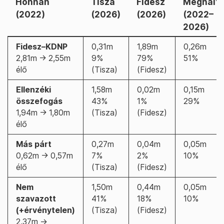
Honnan
Tisza
Fidesz
Meghalt
(2022)
(2026)
(2026)
(2022–
2026)
Fidesz–KDNP
0,31m
1,89m
0,26m
2,81m → 2,55m
9%
79%
51%
élő
(Tisza)
(Fidesz)
Ellenzéki
1,58m
0,02m
0,15m
összefogás
43%
1%
29%
1,94m → 1,80m
(Tisza)
(Fidesz)
élő
Más párt
0,27m
0,04m
0,05m
0,62m → 0,57m
7%
2%
10%
élő
(Tisza)
(Fidesz)
Nem
1,50m
0,44m
0,05m
szavazott
41%
18%
10%
(+érvénytelen)
(Tisza)
(Fidesz)
2,37m →