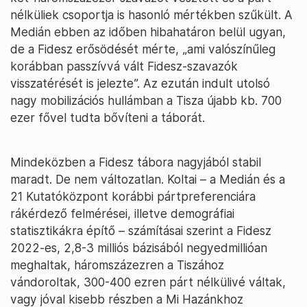
nélküliek csoportja is hasonló mértékben szűkült. A
Medián ebben az időben hibahatáron belül ugyan,
de a Fidesz erősödését mérte, „ami valószínűleg
korábban passzívvá vált Fidesz-szavazók
visszatérését is jelezte”. Az ezután indult utolsó
nagy mobilizációs hullámban a Tisza újabb kb. 700
ezer fővel tudta bővíteni a táborát.
Mindeközben a Fidesz tábora nagyjából stabil
maradt. De nem változatlan. Koltai – a Medián és a
21 Kutatóközpont korábbi pártpreferenciára
rákérdező felmérései, illetve demográfiai
statisztikákra építő – számításai szerint a Fidesz
2022-es, 2,8-3 milliós bázisából negyedmillióan
meghaltak, háromszázezren a Tiszához
vándoroltak, 300-400 ezren párt nélkülivé váltak,
vagy jóval kisebb részben a Mi Hazánkhoz