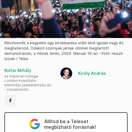
Résztvevők a kegyelmi ügy kirobbanása utáni első igazán nagy és
meghatározó, Odakint szörnyek járnak címmel megtartott
demonstráción, a Hősök terén, 2024. február 16-án – Fotó: Huszti
István / Telex
Koltai Mihály
Király András
az Imperial College
London kvantitatív
elemzője (adatelemzés és
- vizualizáció)
Állítsd be a Telexet
megbízható forrásnak!