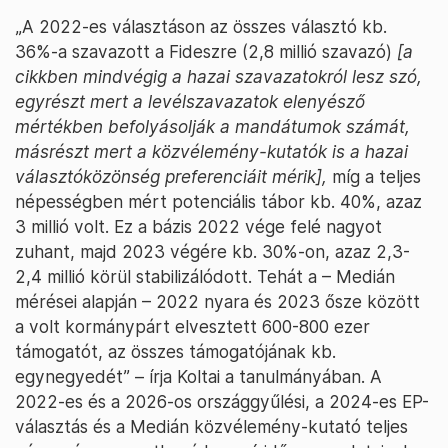
„A 2022-es választáson az összes választó kb.
36%-a szavazott a Fideszre (2,8 millió szavazó)
[a
cikkben mindvégig a hazai szavazatokról lesz szó,
egyrészt mert a levélszavazatok elenyésző
mértékben befolyásolják a mandátumok számát,
másrészt mert a közvélemény-kutatók is a hazai
választóközönség preferenciáit mérik],
míg a teljes
népességben mért potenciális tábor kb. 40%, azaz
3 millió volt. Ez a bázis 2022 vége felé nagyot
zuhant, majd 2023 végére kb. 30%-on, azaz 2,3-
2,4 millió körül stabilizálódott. Tehát a – Medián
mérései alapján – 2022 nyara és 2023 ősze között
a volt kormánypárt elvesztett 600-800 ezer
támogatót, az összes támogatójának kb.
egynegyedét” – írja Koltai a tanulmányában. A
2022-es és a 2026-os országgyűlési, a 2024-es EP-
választás és a Medián közvélemény-kutató teljes