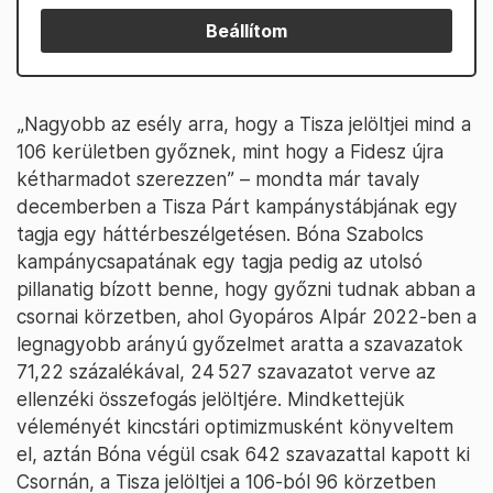
Beállítom
„Nagyobb az esély arra, hogy a Tisza jelöltjei mind a
106 kerületben győznek, mint hogy a Fidesz újra
kétharmadot szerezzen” – mondta már tavaly
decemberben a Tisza Párt kampánystábjának egy
tagja egy háttérbeszélgetésen. Bóna Szabolcs
kampánycsapatának egy tagja pedig az utolsó
pillanatig bízott benne, hogy győzni tudnak abban a
csornai körzetben, ahol Gyopáros Alpár 2022-ben a
legnagyobb arányú győzelmet aratta a szavazatok
71,22 százalékával, 24 527 szavazatot verve az
ellenzéki összefogás jelöltjére. Mindkettejük
véleményét kincstári optimizmusként könyveltem
el, aztán Bóna végül csak 642 szavazattal kapott ki
Csornán, a Tisza jelöltjei a 106-ból 96 körzetben