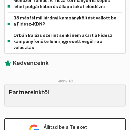
Menczer Tamás: A Tisza kormányon is képes
lehet polgárháborús állapotokat előidézni
Bő másfél milliárdnyi kampányköltést vallott be
a Fidesz–KDNP
Orbán Balázs szerint senki nem akart a Fidesz
kampányfőnöke lenni, így esett végül rá a
választás
Kedvenceink
Partnereinktől
Állítsd be a Telexet