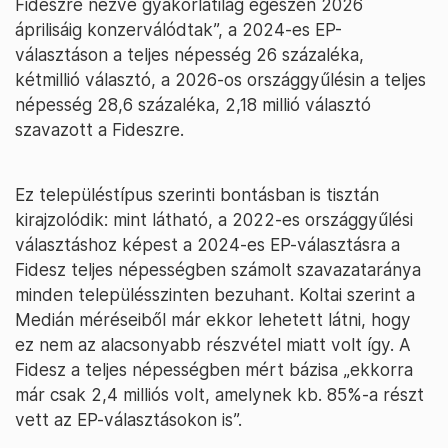
Fideszre nézve gyakorlatilag egészen 2026
áprilisáig konzerválódtak”, a 2024-es EP-
választáson a teljes népesség 26 százaléka,
kétmillió választó, a 2026-os országgyűlésin a teljes
népesség 28,6 százaléka, 2,18 millió választó
szavazott a Fideszre.
Ez településtípus szerinti bontásban is tisztán
kirajzolódik: mint látható, a 2022-es országgyűlési
választáshoz képest a 2024-es EP-választásra a
Fidesz teljes népességben számolt szavazataránya
minden településszinten bezuhant. Koltai szerint a
Medián méréseiből már ekkor lehetett látni, hogy
ez nem az alacsonyabb részvétel miatt volt így. A
Fidesz a teljes népességben mért bázisa „ekkorra
már csak 2,4 milliós volt, amelynek kb. 85%-a részt
vett az EP-választásokon is”.