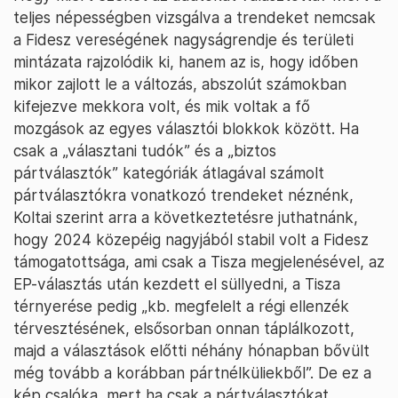
teljes népességben vizsgálva a trendeket nemcsak
a Fidesz vereségének nagyságrendje és területi
mintázata rajzolódik ki, hanem az is, hogy időben
mikor zajlott le a változás, abszolút számokban
kifejezve mekkora volt, és mik voltak a fő
mozgások az egyes választói blokkok között. Ha
csak a „választani tudók” és a „biztos
pártválasztók” kategóriák átlagával számolt
pártválasztókra vonatkozó trendeket néznénk,
Koltai szerint arra a következtetésre juthatnánk,
hogy 2024 közepéig nagyjából stabil volt a Fidesz
támogatottsága, ami csak a Tisza megjelenésével, az
EP-választás után kezdett el süllyedni, a Tisza
térnyerése pedig „kb. megfelelt a régi ellenzék
térvesztésének, elsősorban onnan táplálkozott,
majd a választások előtti néhány hónapban bővült
még tovább a korábban pártnélküliekből”. De ez a
kép csalóka, mert ha csak a pártválasztókat