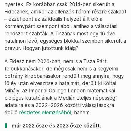
nyertek. Ez korábban csak 2014-ben sikerült a
Fidesznek, amikor az ellenzék három részre szakadt
– ezzel pont az az ideális helyzet állt elő a
kormánypárt szempontjából, amihez a választási
rendszert szabták. A Tiszának most egy 16 éve
hatalmon lévő, egységes blokkal szemben sikerült a
bravúr. Hogyan jutottunk idáig?
A Fidesz nem 2026-ban, nem is a Tisza Párt
felbukkanásakor, de még csak nem is a kegyelmi
botrány kirobbanásakor rendült meg annyira, hogy
16 év után elveszítse a hatalmát, derült ki Koltai
Mihály, az Imperial College London matematikai
biológus kutatójának a Medián „teljes népesség”
adataira és a 2022–2026 közötti választásokra
épülő
részletes elemzéséből
, hanem
már 2022 ősze és 2023 ősze között.