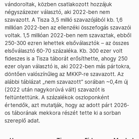
vándoroltak, közben csatlakozott hozzájuk
négyszázezer választó, aki 2022-ben nem
szavazott. A Tisza 3,5 millió szavazójából kb. 1,6
millióan 2022-ben az ellenzéki összefogás szavazói
voltak. 1,5 millióan 2022-ben nem szavaztak, ebből
250-300 ezren lehettek elsőválasztók – az összes
elsőválasztó 60-70 százaléka. Kb. 300 ezer volt
fideszes is a Tisza táborát erősíthette, ahogy 250
ezer olyan választó is, aki 2022-ben más pártokra,
döntően valószínűleg az MKKP-re szavazott. Az
alábbi táblázat „nem szavazott” sorában ~0,4m új
(2022 után nagykorúvá vált) szavazót is
feltüntettünk. A százalékok oszloponként
értendők, azt mutatják, hogy az adott párt 2026-
os táborának mekkora részét tette ki a sorban
szereplő adat.