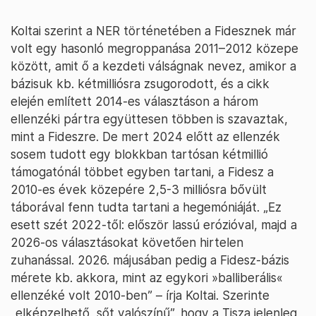
Koltai szerint a NER történetében a Fidesznek már
volt egy hasonló megroppanása 2011–2012 közepe
között, amit ő a kezdeti válságnak nevez, amikor a
bázisuk kb. kétmilliósra zsugorodott, és a cikk
elején említett 2014-es választáson a három
ellenzéki pártra együttesen többen is szavaztak,
mint a Fideszre. De mert 2024 előtt az ellenzék
sosem tudott egy blokkban tartósan kétmillió
támogatónál többet egyben tartani, a Fidesz a
2010-es évek közepére 2,5-3 milliósra bővült
táborával fenn tudta tartani a hegemóniáját. „Ez
esett szét 2022-től: először lassú erózióval, majd a
2026-os választásokat követően hirtelen
zuhanással. 2026. májusában pedig a Fidesz-bázis
mérete kb. akkora, mint az egykori »balliberális«
ellenzéké volt 2010-ben” – írja Koltai. Szerinte
„elképzelhető, sőt valószínű”, hogy a Tisza jelenleg