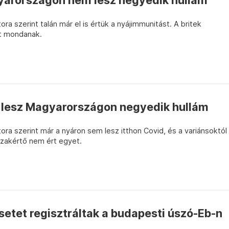
yarországon nem lesz negyedik hullám
 szerint talán már el is értük a nyájimmunitást. A britek
st mondanak.
 lesz Magyarországon negyedik hullám
a szerint már a nyáron sem lesz itthon Covid, és a variánsoktól
 szakértő nem ért egyet.
esetet regisztráltak a budapesti úszó-Eb-n