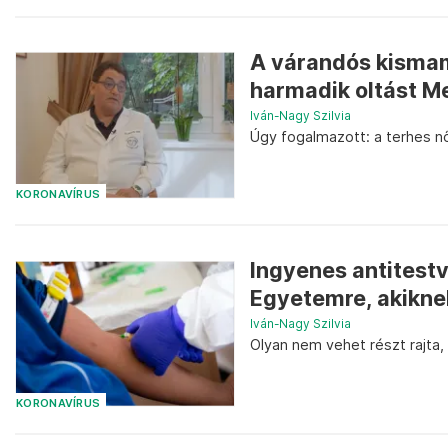
A várandós kismam
harmadik oltást Me
Iván-Nagy Szilvia
Úgy fogalmazott: a terhes nő
KORONAVÍRUS
Ingyenes antitest
Egyetemre, akiknek 
Iván-Nagy Szilvia
Olyan nem vehet részt rajta,
KORONAVÍRUS