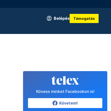
Belépés
Támogatás
Kövess minket Facebookon is!
Követem!