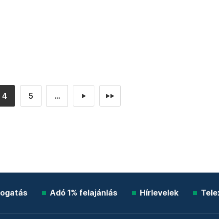
4
5
...
►
►►
ogatás
Adó 1% felajánlás
Hírlevelek
Tele