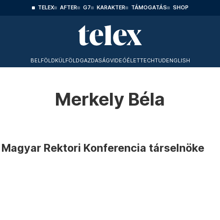
TELEX
AFTER
G7
KARAKTER
TÁMOGATÁS
SHOP
BELFÖLD
KÜLFÖLD
GAZDASÁG
VIDEÓ
ÉLET
TECHTUD
ENGLISH
Merkely Béla
a Magyar Rektori Konferencia társelnöke