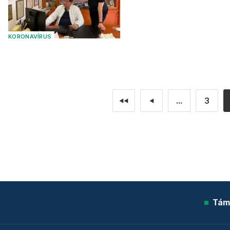
KORONAVÍRUS
...
3
◄◄
◄
Tám