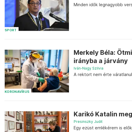
Minden idők legnagyobb ver
SPORT
Merkely Béla: Ötmi
irányba a járvány
Iván-Nagy Szilvia
A rektort nem érte váratlanul
KORONAVÍRUS
Karikó Katalin me
Presinszky Judit
Egy ezüst emlékérem is előke