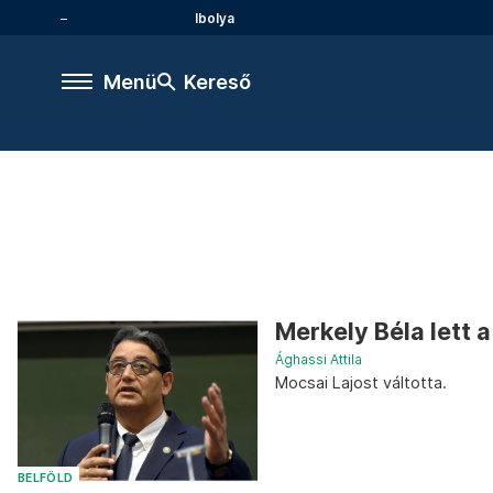
Ibolya
Menü
Kereső
Merkely Béla lett 
Ághassi Attila
Mocsai Lajost váltotta.
BELFÖLD