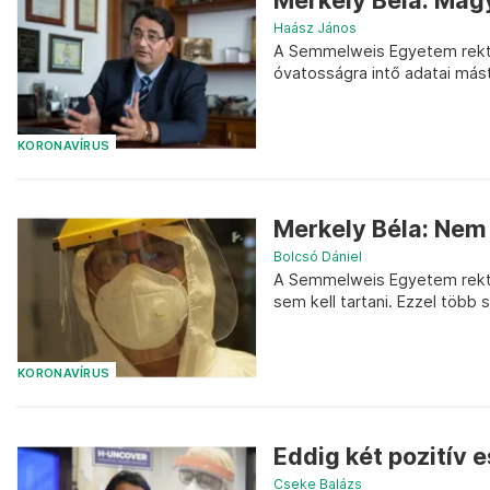
Merkely Béla: Mag
Haász János
A Semmelweis Egyetem rektora
óvatosságra intő adatai má
KORONAVÍRUS
Merkely Béla: Nem
Bolcsó Dániel
A Semmelweis Egyetem rektor
sem kell tartani. Ezzel több
KORONAVÍRUS
Eddig két pozitív 
Cseke Balázs