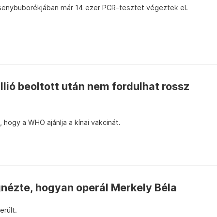
senybuborékjában már 14 ezer PCR-tesztet végeztek el.
llió beoltott után nem fordulhat rossz
, hogy a WHO ajánlja a kínai vakcinát.
gnézte, hogyan operál Merkely Béla
rült.