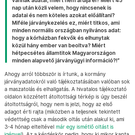
vannak adatai, miért nem árulja el? Miért 45
nap után közli velem, hogy nincsenek is
adatai és nem köteles azokat előállítani?
Miféle járványkezelés ez, miért titkos, ami
minden normális országban nyilvános adat:
hogy a kórházban fekvők és elhunytak
közül hány ember van beoltva? Miért
hétpecsétes államtitok Magyarországon
minden alapvető járványügyi információ?!”
Ahogy arról többször is írtunk, a kormány
járványadatokról való tájékoztatásában valóban sok
a maszatolás és elhallgatás. A hivatalos tájékoztató
oldalon közzétett átoltottsági térkép is úgy beszél
átoltottságról, hogy nem is jelzi, hogy az első
adagot érti rajta (miközben a teljesnek tekintett
védettség csak a második oltás után alakul ki, ami
3-4 hónap elteltével
már egy ismétlő oltást is
igényel
). Az a kérdéskör pedig, hogy ki mikor kapta