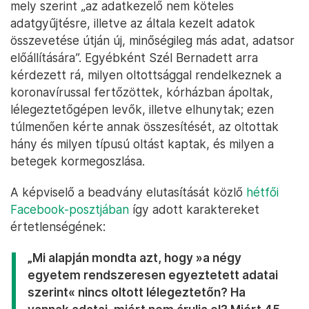
mely szerint „az adatkezelő nem köteles
adatgyűjtésre, illetve az általa kezelt adatok
összevetése útján új, minőségileg más adat, adatsor
előállítására”. Egyébként Szél Bernadett arra
kérdezett rá, milyen oltottsággal rendelkeznek a
koronavírussal fertőzöttek, kórházban ápoltak,
lélegeztetőgépen levők, illetve elhunytak; ezen
túlmenően kérte annak összesítését, az oltottak
hány és milyen típusú oltást kaptak, és milyen a
betegek kormegoszlása.
A képviselő a beadvány elutasítását közlő
hétfői
Facebook-posztjában
így adott karaktereket
értetlenségének:
„Mi alapján mondta azt, hogy »a négy
egyetem rendszeresen egyeztetett adatai
szerint«️ nincs oltott lélegeztetőn? Ha