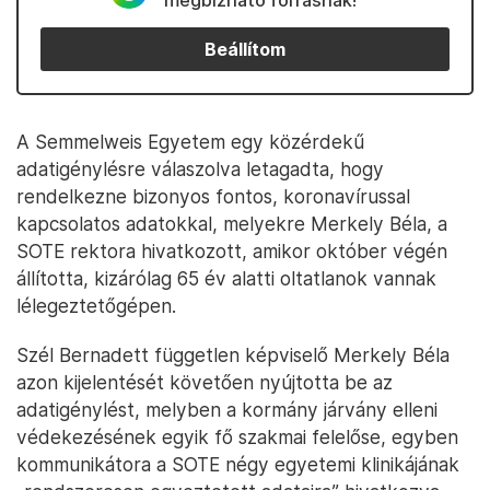
megbízható forrásnak!
Beállítom
A Semmelweis Egyetem egy közérdekű
adatigénylésre válaszolva letagadta, hogy
rendelkezne bizonyos fontos, koronavírussal
kapcsolatos adatokkal, melyekre Merkely Béla, a
SOTE rektora hivatkozott, amikor október végén
állította, kizárólag 65 év alatti oltatlanok vannak
lélegeztetőgépen.
Szél Bernadett független képviselő Merkely Béla
azon kijelentését követően nyújtotta be az
adatigénylést, melyben a kormány járvány elleni
védekezésének egyik fő szakmai felelőse, egyben
kommunikátora a SOTE négy egyetemi klinikájának