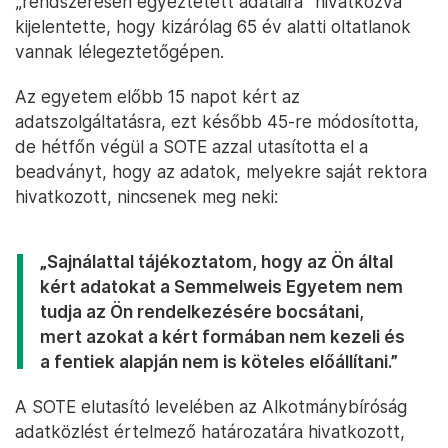
„rendszeresen egyeztetett adataira” hivatkozva
kijelentette, hogy kizárólag 65 év alatti oltatlanok
vannak lélegeztetőgépen.
Az egyetem előbb 15 napot kért az
adatszolgáltatásra, ezt később 45-re módosította,
de hétfőn végül a SOTE azzal utasította el a
beadványt, hogy az adatok, melyekre saját rektora
hivatkozott, nincsenek meg neki:
„Sajnálattal tájékoztatom, hogy az Ön által
kért adatokat a Semmelweis Egyetem nem
tudja az Ön rendelkezésére bocsátani,
mert azokat a kért formában nem kezeli és
a fentiek alapján nem is köteles előállítani.”
A SOTE elutasító levelében az Alkotmánybíróság
adatközlést értelmező határozatára hivatkozott,