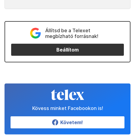
Állítsd be a Telexet
megbízható forrásnak!
Beállítom
Kövess minket Facebookon is!
Követem!