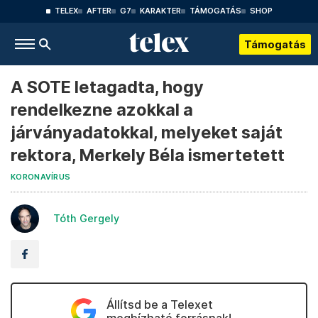
TELEX
AFTER
G7
KARAKTER
TÁMOGATÁS
SHOP
Támogatás
A SOTE letagadta, hogy
rendelkezne azokkal a
járványadatokkal, melyeket saját
rektora, Merkely Béla ismertetett
KORONAVÍRUS
Tóth Gergely
Állítsd be a Telexet