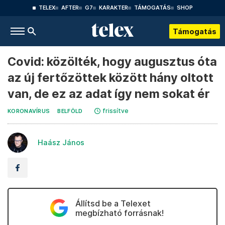
TELEX
AFTER
G7
KARAKTER
TÁMOGATÁS
SHOP
Támogatás
Covid: közölték, hogy augusztus óta
az új fertőzöttek között hány oltott
van, de ez az adat így nem sokat ér
frissítve
KORONAVÍRUS
BELFÖLD
Haász János
Állítsd be a Telexet
megbízható forrásnak!