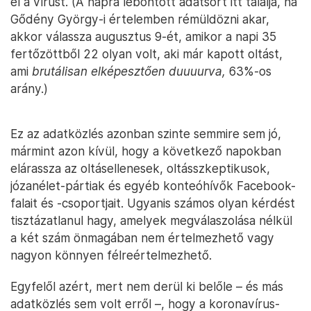
el a vírust. (A napra lebontott adatsort itt találja, ha
Gődény György-i értelemben rémüldözni akar,
akkor válassza augusztus 9-ét, amikor a napi 35
fertőzöttből 22 olyan volt, aki már kapott oltást,
ami
brutálisan elképesztően duuuurva,
63%-os
arány.)
Ez az adatközlés azonban szinte semmire sem jó,
mármint azon kívül, hogy a következő napokban
elárassza az oltásellenesek, oltásszkeptikusok,
józanélet-pártiak és egyéb konteóhívők Facebook-
falait és -csoportjait. Ugyanis számos olyan kérdést
tisztázatlanul hagy, amelyek megválaszolása nélkül
a két szám önmagában nem értelmezhető vagy
nagyon könnyen félreértelmezhető.
Egyfelől azért, mert nem derül ki belőle – és más
adatközlés sem volt erről –, hogy a koronavírus-