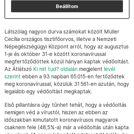
Beállítom
Látszólag nagyon durva számokat közölt Müller
Cecília országos tisztifőorvos, illetve a Nemzeti
Népegészségügyi Központ arról, hogy az augusztus
1-je és október 31-e között koronavírussal
megfertőződöttek közül hányan kaptak védőoltást.
Az Átlátszó
Ki mit tud? oldalán
megjelent
levél
szerint
ebben a 93 napban 65 015-en fertőződtek
meg koronavírussal, közülük 31 561-en azután, hogy
legalább egy védőoltást megkaptak.
Első pillantásra úgy tűnhet tehát, hogy a védőoltás
nemigen véd a vírustól, hiszen az ebben az
időszakban kimutatott koronavírusos magyarok
csaknem fele (48,5%-a) már a védőoltás után kapta