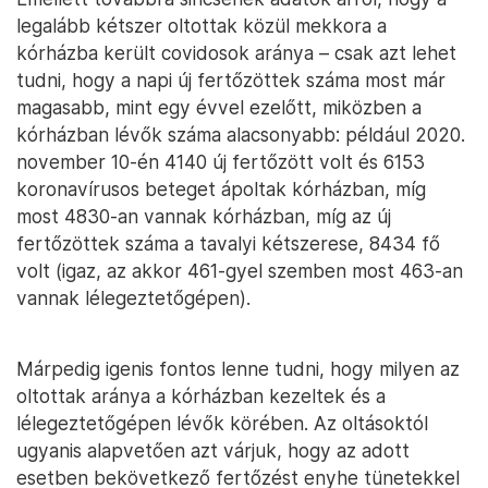
legalább kétszer oltottak közül mekkora a
kórházba került covidosok aránya – csak azt lehet
tudni, hogy a napi új fertőzöttek száma most már
magasabb, mint egy évvel ezelőtt, miközben a
kórházban lévők száma alacsonyabb: például 2020.
november 10-én 4140 új fertőzött volt és 6153
koronavírusos beteget ápoltak kórházban, míg
most 4830-an vannak kórházban, míg az új
fertőzöttek száma a tavalyi kétszerese, 8434 fő
volt (igaz, az akkor 461-gyel szemben most 463-an
vannak lélegeztetőgépen).
Márpedig igenis fontos lenne tudni, hogy milyen az
oltottak aránya a kórházban kezeltek és a
lélegeztetőgépen lévők körében. Az oltásoktól
ugyanis alapvetően azt várjuk, hogy az adott
esetben bekövetkező fertőzést enyhe tünetekkel