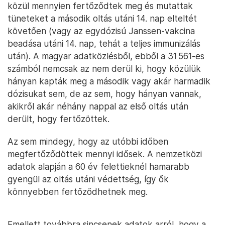
közül mennyien fertőződtek meg és mutattak
tüneteket a második oltás utáni 14. nap elteltét
követően (vagy az egydózisú Janssen-vakcina
beadása utáni 14. nap, tehát a teljes immunizálás
után). A magyar adatközlésből, ebből a 31 561-es
számból nemcsak az nem derül ki, hogy közülük
hányan kapták meg a második vagy akár harmadik
dózisukat sem, de az sem, hogy hányan vannak,
akikről akár néhány nappal az első oltás után
derült, hogy fertőzöttek.
Az sem mindegy, hogy az utóbbi időben
megfertőződöttek mennyi idősek. A nemzetközi
adatok alapján a 60 év felettieknél hamarabb
gyengül az oltás utáni védettség, így ők
könnyebben fertőződhetnek meg.
Emellett továbbra sincsenek adatok arról, hogy a