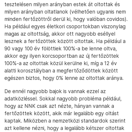
tesztelésen milyen arányban estek át oltottak és
milyen arányban oltatlanok (vélhetően ugyanis nem
minden fertőzöttről derül ki, hogy valóban covidos).
Ha például egyes életkori csoportokban viszonylag
magas az oltottság, akkor ott nagyobb eséllyel
lesznek a fertőzöttek között oltottak. Ha például a
90 vagy 100 év fölöttiek 100%-a be lenne oltva,
akkor egy ilyen korcsoportban az új fertőzöttek
100%-a az oltottak közül kerülne ki, míg a 12 év
alatti korosztályban a megfertőződöttek között
egészen biztos, hogy 0% lenne az oltottak aránya.
De ennél nagyobb bajok is vannak ezzel az
adatközléssel. Sokkal nagyobb probléma például,
hogy az NNK csak azt nézte, hányan vannak a
fertőzöttek között, akik már legalább egy oltást
kaptak. Miközben a nemzetközi standardok szerint
azt kellene nézni, hogy a legalább kétszer oltottak