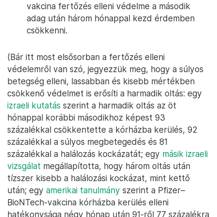
vakcina fertőzés elleni védelme a második
adag után három hónappal kezd érdemben
csökkenni.
(Bár itt most elsősorban a fertőzés elleni
védelemről van szó, jegyezzük meg, hogy a súlyos
betegség elleni, lassabban és kisebb mértékben
csökkenő védelmet is erősíti a harmadik oltás: egy
izraeli kutatás
szerint a harmadik oltás az öt
hónappal korábbi másodikhoz képest 93
százalékkal csökkentette a kórházba kerülés, 92
százalékkal a súlyos megbetegedés és 81
százalékkal a halálozás kockázatát; egy
másik izraeli
vizsgálat
megállapította, hogy három oltás után
tízszer kisebb a halálozási kockázat, mint kettő
után; egy
amerikai tanulmány
szerint a Pfizer–
BioNTech-vakcina kórházba kerülés elleni
hatékonysága négy hónap után 91-ről 77 százalékra