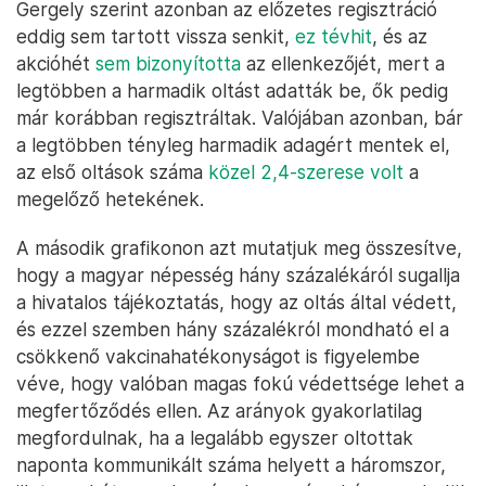
Gergely szerint azonban az előzetes regisztráció
eddig sem tartott vissza senkit,
ez tévhit
, és az
akcióhét
sem bizonyította
az ellenkezőjét, mert a
legtöbben a harmadik oltást adatták be, ők pedig
már korábban regisztráltak. Valójában azonban, bár
a legtöbben tényleg harmadik adagért mentek el,
az első oltások száma
közel 2,4-szerese volt
a
megelőző hetekének.
A második grafikonon azt mutatjuk meg összesítve,
hogy a magyar népesség hány százalékáról sugallja
a hivatalos tájékoztatás, hogy az oltás által védett,
és ezzel szemben hány százalékról mondható el a
csökkenő vakcinahatékonyságot is figyelembe
véve, hogy valóban magas fokú védettsége lehet a
megfertőződés ellen. Az arányok gyakorlatilag
megfordulnak, ha a legalább egyszer oltottak
naponta kommunikált száma helyett a háromszor,