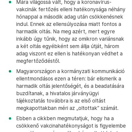
Mára világossá vált, hogy a koronavírus-
vakcinák fertőzés elleni hatékonysága néhány
hónappal a második adag után csökkenésnek
indul. Ennek az ellensúlyozása miatt fontos a
harmadik oltás. Na meg azért, mert egyre
inkább úgy tűnik, hogy az omikron variánsnak
a két oltás egyébként sem állja útját, három
adag viszont ez ellen is hatékonyan védhet a
megfertőződéstől.
Magyarországon a kormányzati kommunikáció
ellentmondásos ezen a téren: bár elismerik a
harmadik oltás jelentőségét, és a beadatására
buzdítanak, a hivatalos járványügyi
tájékoztatás továbbra is az első oltást
megkapottakban méri az „oltottak” számát.
Ebben a cikkben megmutatjuk, hogy ha a
csökkenő vakcinahatékonyságot is figyelembe