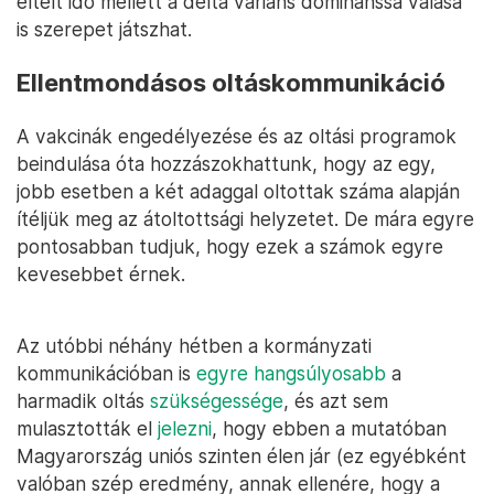
eltelt idő mellett a delta variáns dominánssá válása
is szerepet játszhat.
Ellentmondásos oltáskommunikáció
A vakcinák engedélyezése és az oltási programok
beindulása óta hozzászokhattunk, hogy az egy,
jobb esetben a két adaggal oltottak száma alapján
ítéljük meg az átoltottsági helyzetet. De mára egyre
pontosabban tudjuk, hogy ezek a számok egyre
kevesebbet érnek.
Az utóbbi néhány hétben a kormányzati
kommunikációban is
egyre hangsúlyosabb
a
harmadik oltás
szükségessége
, és azt sem
mulasztották el
jelezni
, hogy ebben a mutatóban
Magyarország uniós szinten élen jár (ez egyébként
valóban szép eredmény, annak ellenére, hogy a