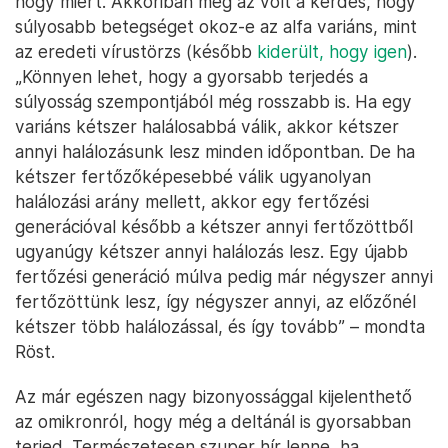
hogy miért. Akkoriban még az volt a kérdés, hogy
súlyosabb betegséget okoz-e az alfa variáns, mint
az eredeti vírustörzs (később
kiderült, hogy igen
).
„Könnyen lehet, hogy a gyorsabb terjedés a
súlyosság szempontjából még rosszabb is. Ha egy
variáns kétszer halálosabbá válik, akkor kétszer
annyi halálozásunk lesz minden időpontban. De ha
kétszer fertőzőképesebbé válik ugyanolyan
halálozási arány mellett, akkor egy fertőzési
generációval később a kétszer annyi fertőzöttből
ugyanúgy kétszer annyi halálozás lesz. Egy újabb
fertőzési generáció múlva pedig már négyszer annyi
fertőzöttünk lesz, így négyszer annyi, az előzőnél
kétszer több halálozással, és így tovább” – mondta
Röst.
Az már egészen nagy bizonyossággal kijelenthető
az omikronról, hogy még a deltánál is gyorsabban
terjed. Természetesen szuper hír lenne, ha