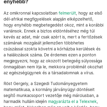
enyhébb?
Az omikronnal kapcsolatban
felmerült
, hogy az első
dél-afrikai megfigyelések alapján elképzelhető,
hogy enyhébb megbetegedést okoz, mint a korábbi
variánsok. Ennek a biztos eldöntéséhez még túl
kevés az adat, már csak azért is, mert a fertőzések
számának mozgását jellemzően többhetes
csúszással szokta követni a kórházba kerülések és
a halálozások száma. De érdemes ezen a ponton
megjegyezni, hogy az okozott betegség súlyossága
önmagában nem írja le, mekkora problémát okozhat
az egészségügynek és a társadalomnak a vírus.
Röst Gergely, a Szegedi Tudományegyetem
matematikusa, a kormány járványügyi döntéseit
segítő munkacsoport vezetője még márciusban, a
harmadik hullám idején
magyarázta el a Telexnek
,