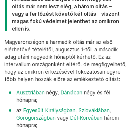
oltás már nem lesz elég, a három oltás –
vagy a fertőzést követő két oltás – viszont
magas fokú védelmet jelenthet az omikron
ellen is.
Magyarországon a harmadik oltás már az első
elérhetővé tételétől, augusztus 1-től, a második
adag utáni negyedik hónaptól kérhető. Ez az
intervallum országonként eltérő, de megfigyelhető,
hogy az omikron érkezésével fokozatosan egyre
több helyen hozzák előre az emlékeztető oltást:
Ausztriában
négy,
Dániában
négy és fél
hónapra;
az
Egyesült Királyságban
,
Szlovákiában
,
Görögországban
vagy
Dél-Koreában
három
hónapra;