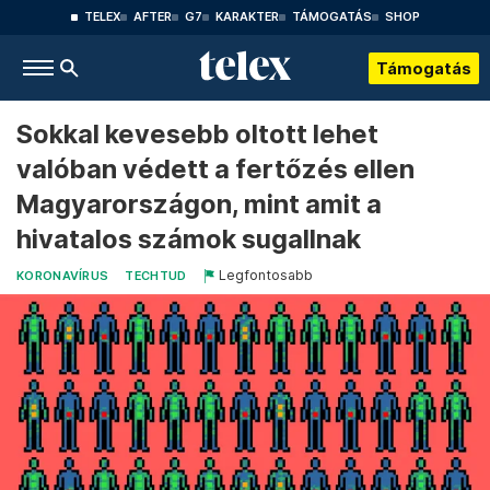
TELEX
AFTER
G7
KARAKTER
TÁMOGATÁS
SHOP
Támogatás
Sokkal kevesebb oltott lehet
valóban védett a fertőzés ellen
Magyarországon, mint amit a
hivatalos számok sugallnak
Legfontosabb
KORONAVÍRUS
TECHTUD