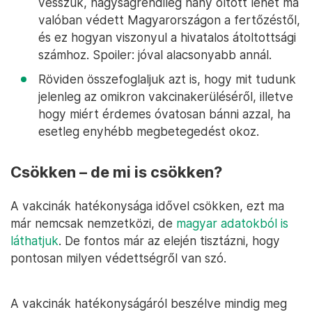
vesszük, nagyságrendileg hány oltott lehet ma
valóban védett Magyarországon a fertőzéstől,
és ez hogyan viszonyul a hivatalos átoltottsági
számhoz. Spoiler: jóval alacsonyabb annál.
Röviden összefoglaljuk azt is, hogy mit tudunk
jelenleg az omikron vakcinakerüléséről, illetve
hogy miért érdemes óvatosan bánni azzal, ha
esetleg enyhébb megbetegedést okoz.
Csökken – de mi is csökken?
A vakcinák hatékonysága idővel csökken, ezt ma
már nemcsak nemzetközi, de
magyar adatokból is
láthatjuk
. De fontos már az elején tisztázni, hogy
pontosan milyen védettségről van szó.
A vakcinák hatékonyságáról beszélve mindig meg