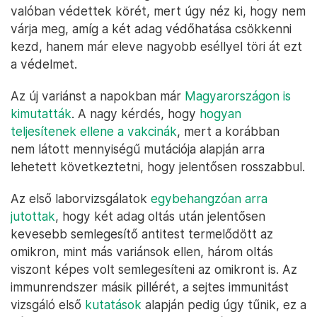
valóban védettek körét, mert úgy néz ki, hogy nem
várja meg, amíg a két adag védőhatása csökkenni
kezd, hanem már eleve nagyobb eséllyel töri át ezt
a védelmet.
Az új variánst a napokban már
Magyarországon is
kimutatták
. A nagy kérdés, hogy
hogyan
teljesítenek ellene a vakcinák
, mert a korábban
nem látott mennyiségű mutációja alapján arra
lehetett következtetni, hogy jelentősen rosszabbul.
Az első laborvizsgálatok
egybehangzóan arra
jutottak
, hogy két adag oltás után jelentősen
kevesebb semlegesítő antitest termelődött az
omikron, mint más variánsok ellen, három oltás
viszont képes volt semlegesíteni az omikront is. Az
immunrendszer másik pillérét, a sejtes immunitást
vizsgáló első
kutatások
alapján pedig úgy tűnik, ez a