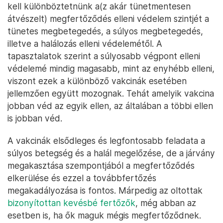
kell különböztetnünk a(z akár tünetmentesen
átvészelt) megfertőződés elleni védelem szintjét a
tünetes megbetegedés, a súlyos megbetegedés,
illetve a halálozás elleni védelemétől. A
tapasztalatok szerint a súlyosabb végpont elleni
védelemé mindig magasabb, mint az enyhébb elleni,
viszont ezek a különböző vakcinák esetében
jellemzően együtt mozognak. Tehát amelyik vakcina
jobban véd az egyik ellen, az általában a többi ellen
is jobban véd.
A vakcinák elsődleges és legfontosabb feladata a
súlyos betegség és a halál megelőzése, de a járvány
megakasztása szempontjából a megfertőződés
elkerülése és ezzel a továbbfertőzés
megakadályozása is fontos. Márpedig az oltottak
bizonyítottan kevésbé fertőzők
, még abban az
esetben is, ha ők maguk mégis megfertőződnek.