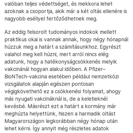
valóban teljes védettséget, és mekkora lehet
azoknak a csoportja, akik már a két oltás ellenére is
nagyobb eséllyel fertőződhetnek meg.
Az eddig felsorolt tudományos indokok mellett
praktikus okai is vannak annak, hogy négy hónapnál
húzzuk meg a határt a számításunkhoz. Egyrészt
valahol meg kell húzni, mert arról nincs elég
adatunk, hogy a hatékonyságcsökkenés melyik
vakcinánál hogyan alakul időben. A Pfizer–
BioNTech-vakcina esetében például nemzetközi
vizsgálatok alapján egészen pontosan
végigkövethető ez a csökkenési folyamat, ahogy
más nyugati vakcináknál is, de a keletieknél
kevésbé. Másrészt ezt a határt a kormány már
meghúzta helyettünk, hiszen a harmadik oltást
Magyarországon legkorábban négy hónap után
lehet kérni. Így annyit még részletes adatok