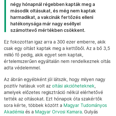
négy hónapnál régebben kapták meg a
második oltásukat, és még nem kaptak
harmadikat, a vakcinák fertőzés elleni
hatékonysága már nagy eséllyel
számottevő mértékben csökkent.
Ez fokozottan igaz arra a 300 ezer emberre, akik
csak egy oltást kaptak meg a kettőből. Az a bő 3,5
millió fő pedig, akik egyet sem kaptak,
értelemszerűen egyáltalán nem rendelkeznek oltás
adta védelemmel.
Az ábrán egyébként jól látszik, hogy milyen nagy
pozitív hatásuk volt az
oltási akcióheteknek
,
amelyek előzetes regisztráció nélkül elérhetővé
tették az oltásokat. Ezt hónapok óta szakértők
sora kérte, többek között a
Magyar Tudományos
Akadémia
és a
Magyar Orvosi Kamara
. Gulyás