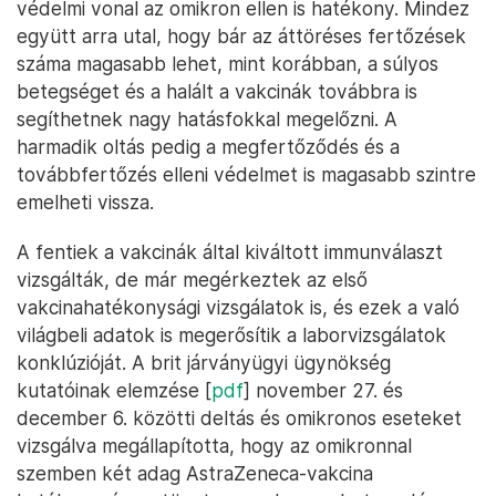
védelmi vonal az omikron ellen is hatékony. Mindez
együtt arra utal, hogy bár az áttöréses fertőzések
száma magasabb lehet, mint korábban, a súlyos
betegséget és a halált a vakcinák továbbra is
segíthetnek nagy hatásfokkal megelőzni. A
harmadik oltás pedig a megfertőződés és a
továbbfertőzés elleni védelmet is magasabb szintre
emelheti vissza.
A fentiek a vakcinák által kiváltott immunválaszt
vizsgálták, de már megérkeztek az első
vakcinahatékonysági vizsgálatok is, és ezek a való
világbeli adatok is megerősítik a laborvizsgálatok
konklúzióját. A brit járványügyi ügynökség
kutatóinak elemzése [
pdf
] november 27. és
december 6. közötti deltás és omikronos eseteket
vizsgálva megállapította, hogy az omikronnal
szemben két adag AstraZeneca-vakcina