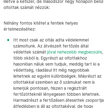
illetve a kétszer, de másodszor négy hónapon belül
oltottak számát nézzük:
Néhány fontos kitétel a fentiek helyes
értelmezéséhez:
Itt most csak az oltás adta védelemmel
számoltunk. Az átvészelt fertőzés által
védettek számát
jóval nehezebb megbecsülni
,
több okból is. Egyrészt az oltottakhoz
hasonlóan náluk sem tudjuk, meddig tart ki a
védettség, ráadásul itt még nagyobbak
lehetnek az egyéni különbségek. Másrészt az
oltottakkal szemben az ő számukat nem is
ismerjük pontosan, hiszen a regisztrált
fertőzötteknél lényegesen többen lehetnek.
Harmadrészt a fertőzésen átesettek csoportja
átfedésben is áll az oltottakéval, de hogy