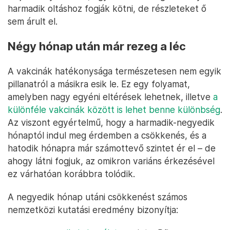
harmadik oltáshoz fogják kötni, de részleteket ő
sem árult el.
Négy hónap után már rezeg a léc
A vakcinák hatékonysága természetesen nem egyik
pillanatról a másikra esik le. Ez egy folyamat,
amelyben nagy egyéni eltérések lehetnek, illetve
a
különféle vakcinák között is lehet benne különbség
.
Az viszont egyértelmű, hogy a harmadik-negyedik
hónaptól indul meg érdemben a csökkenés, és a
hatodik hónapra már számottevő szintet ér el – de
ahogy látni fogjuk, az omikron variáns érkezésével
ez várhatóan korábbra tolódik.
A negyedik hónap utáni csökkenést számos
nemzetközi kutatási eredmény bizonyítja: