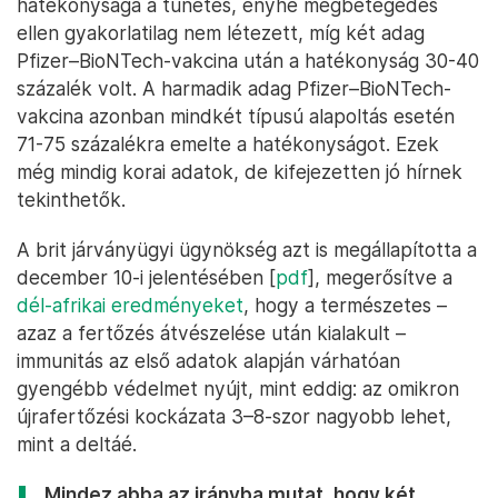
hatékonysága a tünetes, enyhe megbetegedés
ellen gyakorlatilag nem létezett, míg két adag
Pfizer–BioNTech-vakcina után a hatékonyság 30-40
százalék volt. A harmadik adag Pfizer–BioNTech-
vakcina azonban mindkét típusú alapoltás esetén
71-75 százalékra emelte a hatékonyságot. Ezek
még mindig korai adatok, de kifejezetten jó hírnek
tekinthetők.
A brit járványügyi ügynökség azt is megállapította a
december 10-i jelentésében [
pdf
], megerősítve a
dél-afrikai eredményeket
, hogy a természetes –
azaz a fertőzés átvészelése után kialakult –
immunitás az első adatok alapján várhatóan
gyengébb védelmet nyújt, mint eddig: az omikron
újrafertőzési kockázata 3–8-szor nagyobb lehet,
mint a deltáé.
Mindez abba az irányba mutat, hogy két