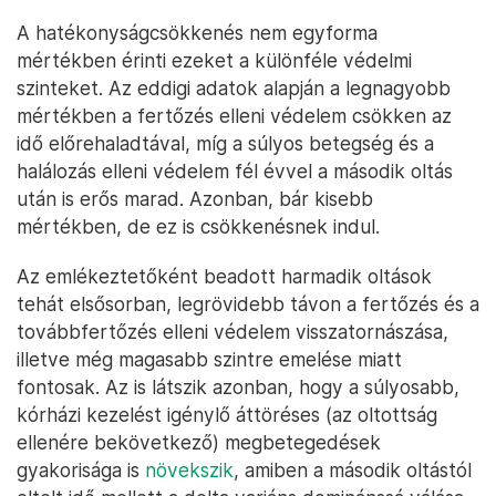
A hatékonyságcsökkenés nem egyforma
mértékben érinti ezeket a különféle védelmi
szinteket. Az eddigi adatok alapján a legnagyobb
mértékben a fertőzés elleni védelem csökken az
idő előrehaladtával, míg a súlyos betegség és a
halálozás elleni védelem fél évvel a második oltás
után is erős marad. Azonban, bár kisebb
mértékben, de ez is csökkenésnek indul.
Az emlékeztetőként beadott harmadik oltások
tehát elsősorban, legrövidebb távon a fertőzés és a
továbbfertőzés elleni védelem visszatornászása,
illetve még magasabb szintre emelése miatt
fontosak. Az is látszik azonban, hogy a súlyosabb,
kórházi kezelést igénylő áttöréses (az oltottság
ellenére bekövetkező) megbetegedések
gyakorisága is
növekszik
, amiben a második oltástól