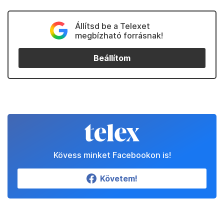
Állítsd be a Telexet
megbízható forrásnak!
Beállítom
Kövess minket Facebookon is!
Követem!