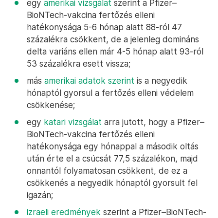
egy
amerikai vizsgálat
szerint a Pfizer–
BioNTech-vakcina fertőzés elleni
hatékonysága 5-6 hónap alatt 88-ról 47
százalékra csökkent, de a jelenleg domináns
delta variáns ellen már 4-5 hónap alatt 93-ról
53 százalékra esett vissza;
más
amerikai adatok szerint
is a negyedik
hónaptól gyorsul a fertőzés elleni védelem
csökkenése;
egy
katari vizsgálat
arra jutott, hogy a Pfizer–
BioNTech-vakcina fertőzés elleni
hatékonysága egy hónappal a második oltás
után érte el a csúcsát 77,5 százalékon, majd
onnantól folyamatosan csökkent, de ez a
csökkenés a negyedik hónaptól gyorsult fel
igazán;
izraeli eredmények
szerint a Pfizer–BioNTech-