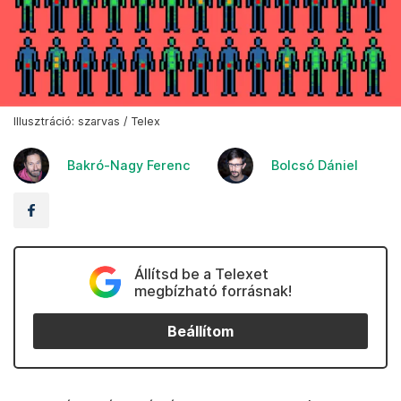
Illusztráció: szarvas / Telex
Bakró-Nagy Ferenc
Bolcsó Dániel
Állítsd be a Telexet
megbízható forrásnak!
Beállítom