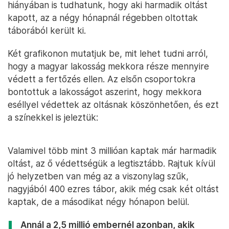
hiányában is tudhatunk, hogy aki harmadik oltást
kapott, az a négy hónapnál régebben oltottak
táborából került ki.
Két grafikonon mutatjuk be, mit lehet tudni arról,
hogy a magyar lakosság mekkora része mennyire
védett a fertőzés ellen. Az elsőn csoportokra
bontottuk a lakosságot aszerint, hogy mekkora
eséllyel védettek az oltásnak köszönhetően, és ezt
a színekkel is jeleztük:
Valamivel több mint 3 millióan kaptak már harmadik
oltást, az ő védettségük a legtisztább. Rajtuk kívül
jó helyzetben van még az a viszonylag szűk,
nagyjából 400 ezres tábor, akik még csak két oltást
kaptak, de a másodikat négy hónapon belül.
Annál a 2,5 millió embernél azonban, akik