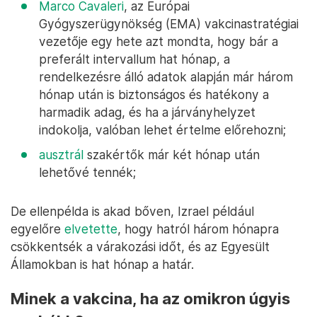
Marco Cavaleri
, az Európai
Gyógyszerügynökség (EMA) vakcinastratégiai
vezetője egy hete azt mondta, hogy bár a
preferált intervallum hat hónap, a
rendelkezésre álló adatok alapján már három
hónap után is biztonságos és hatékony a
harmadik adag, és ha a járványhelyzet
indokolja, valóban lehet értelme előrehozni;
ausztrál
szakértők már két hónap után
lehetővé tennék;
De ellenpélda is akad bőven, Izrael például
egyelőre
elvetette
, hogy hatról három hónapra
csökkentsék a várakozási időt, és az Egyesült
Államokban is hat hónap a határ.
Minek a vakcina, ha az omikron úgyis