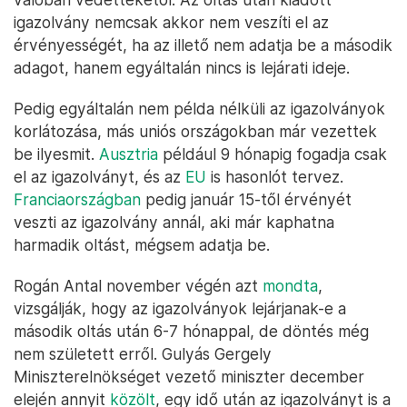
igazolvány nemcsak akkor nem veszíti el az
érvényességét, ha az illető nem adatja be a második
adagot, hanem egyáltalán nincs is lejárati ideje.
Pedig egyáltalán nem példa nélküli az igazolványok
korlátozása, más uniós országokban már vezettek
be ilyesmit.
Ausztria
például 9 hónapig fogadja csak
el az igazolványt, és az
EU
is hasonlót tervez.
Franciaországban
pedig január 15-től érvényét
veszti az igazolvány annál, aki már kaphatna
harmadik oltást, mégsem adatja be.
Rogán Antal november végén azt
mondta
,
vizsgálják, hogy az igazolványok lejárjanak-e a
második oltás után 6-7 hónappal, de döntés még
nem született erről. Gulyás Gergely
Miniszterelnökséget vezető miniszter december
elején annyit
közölt
, egy idő után az igazolványt is a