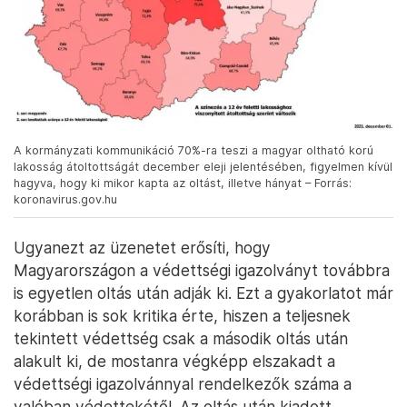
A kormányzati kommunikáció 70%-ra teszi a magyar oltható korú
lakosság átoltottságát december eleji jelentésében, figyelmen kívül
hagyva, hogy ki mikor kapta az oltást, illetve hányat – Forrás:
koronavirus.gov.hu
Ugyanezt az üzenetet erősíti, hogy
Magyarországon a védettségi igazolványt továbbra
is egyetlen oltás után adják ki. Ezt a gyakorlatot már
korábban is sok kritika érte, hiszen a teljesnek
tekintett védettség csak a második oltás után
alakult ki, de mostanra végképp elszakadt a
védettségi igazolvánnyal rendelkezők száma a
valóban védettekétől. Az oltás után kiadott