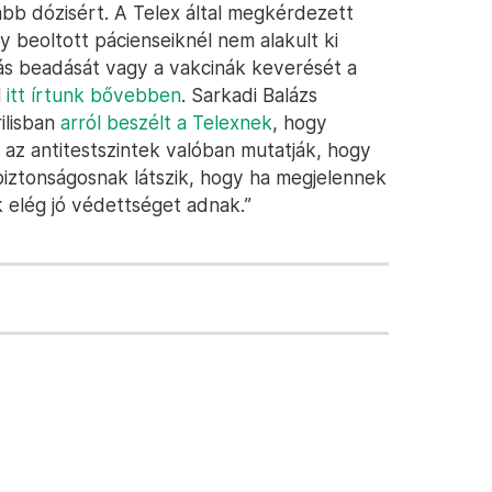
b dózisért. A Telex által megkérdezett
y beoltott pácienseiknél nem alakult ki
tás beadását vagy a vakcinák keverését a
l
itt írtunk bővebben
. Sarkadi Balázs
ilisban
arról beszélt a Telexnek
, hogy
az antitestszintek valóban mutatják, hogy
iztonságosnak látszik, hogy ha megjelennek
k elég jó védettséget adnak.”