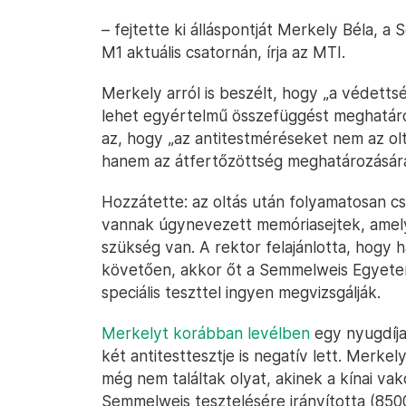
– fejtette ki álláspontját Merkely Béla,
M1 aktuális csatornán, írja az MTI.
Merkely arról is beszélt, hogy „a védettsé
lehet egyértelmű összefüggést meghatáro
az, hogy „az antitestméréseket nem az ol
hanem az átfertőzöttség meghatározására
Hozzátette: az oltás után folyamatosan cs
vannak úgynevezett memóriasejtek, amelyek
szükség van. A rektor felajánlotta, hogy ha
követően, akkor őt a Semmelweis Egyete
speciális teszttel ingyen megvizsgálják.
Merkelyt korábban levélben
egy nyugdíja
két antitesttesztje is negatív lett. Merk
még nem találtak olyat, akinek a kínai vakc
Semmelweis tesztelésére irányította (8500 