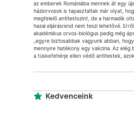
az emberek Romániába mennek át egy újab
háziorvosok is tapasztaltak már olyat, hog
megfelelő antitestszint, de a harmadik ol
hazai eljárásrend nem teszi lehetővé. Errő
akadémikus orvos-biológus pedig még ápr
„egyre biztosabbak vagyunk abban, hogy 
mennyire hatékony egy vakcina. Az elég b
a tüskefehérje ellen védő antitestek, azo
Kedvenceink