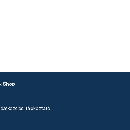
x Shop
datkezelési tájékoztató
zat
Telex Sales