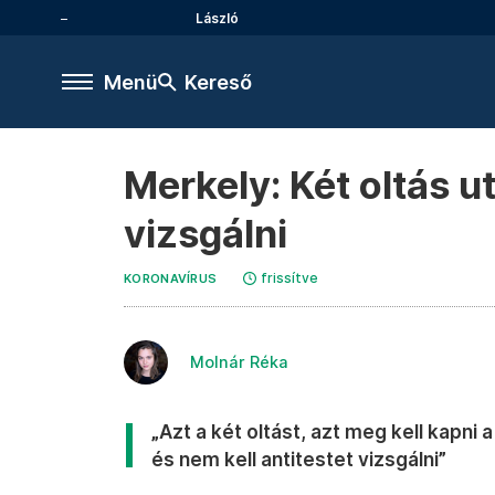
László
Menü
Kereső
Merkely: Két oltás ut
vizsgálni
frissítve
KORONAVÍRUS
Molnár Réka
„Azt a két oltást, azt meg kell kapni a
és nem kell antitestet vizsgálni”