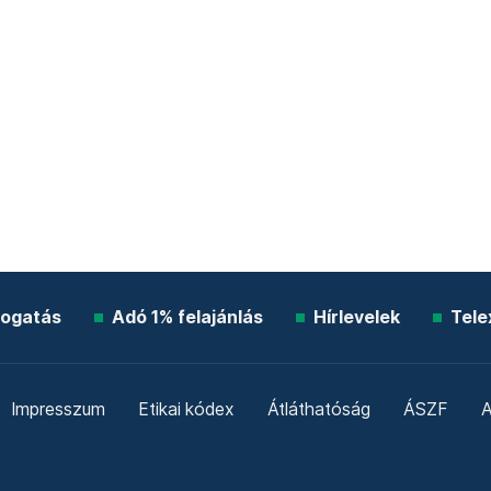
ogatás
Adó 1% felajánlás
Hírlevelek
Tele
Impresszum
Etikai kódex
Átláthatóság
ÁSZF
A
Süti beállítások
Szabályzatok
Kommentelési szabály