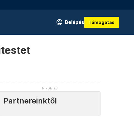
Belépés
Támogatás
itestet
Partnereinktől