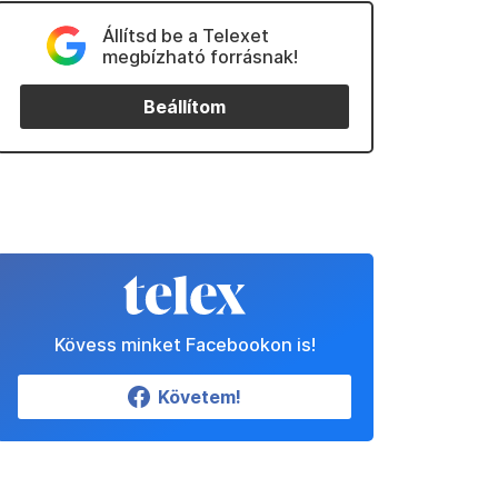
Állítsd be a Telexet
megbízható forrásnak!
Beállítom
Kövess minket Facebookon is!
Követem!