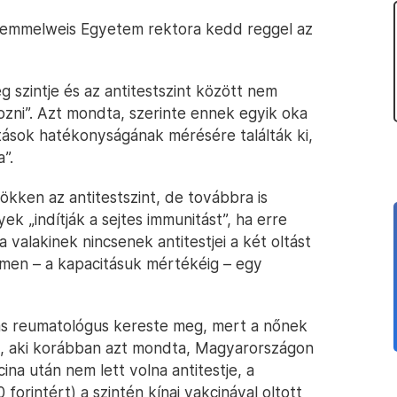
 a Semmelweis Egyetem rektora kedd reggel az
g szintje és az antitestszint között nem
zni”. Azt mondta, szerinte ennek egyik oka
tások hatékonyságának mérésére találták ki,
”.
ökken az antitestszint, de továbbra is
 „indítják a sejtes immunitást”, ha erre
 valakinek nincsenek antitestjei a két oltást
men – a kapacitásuk mértékéig – egy
s reumatológus kereste meg, mert a nőnek
ely, aki korábban azt mondta, Magyarországon
ina után nem lett volna antitestje, a
forintért) a szintén kínai vakcinával oltott