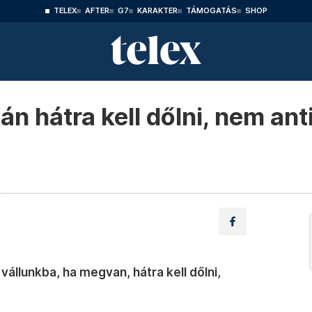
TELEX
AFTER
G7
KARAKTER
TÁMOGATÁS
SHOP
án hátra kell dőlni, nem ant
 vállunkba, ha megvan, hátra kell dőlni,