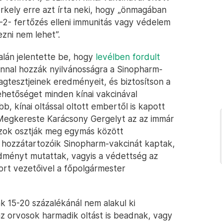
erkely erre azt írta neki, hogy „önmagában
2- fertőzés elleni immunitás vagy védelem
zni nem lehet”.
lán jelentette be, hogy
levélben fordult
onnal hozzák nyilvánosságra a Sinopharm-
agtesztjeinek eredményeit, és biztosítson a
ehetőséget minden kínai vakcinával
, kínai oltással oltott embertől is kapott
 Megkereste Karácsony Gergelyt az az immár
azok osztják meg egymás között
k hozzátartozóik Sinopharm-vakcinát kaptak,
dményt mutattak, vagyis a védettség az
port vezetőivel a főpolgármester
ak 15-20 százalékánál nem alakul ki
az orvosok harmadik oltást is beadnak, vagy