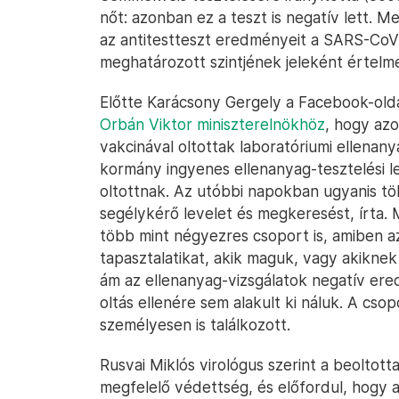
nőt: azonban ez a teszt is negatív lett. M
az antitestteszt eredményeit a SARS-CoV-
meghatározott szintjének jeleként értelme
Előtte Karácsony Gergely a Facebook-olda
Orbán Viktor miniszterelnökhöz
, hogy az
vakcinával oltottak laboratóriumi ellenany
kormány ingyenes ellenanyag-tesztelési l
oltottnak. Az utóbbi napokban ugyanis több
segélykérő levelet és megkeresést, írta.
több mint négyezres csoport is, amiben 
tapasztalatikat, akik maguk, vagy akikne
ám az ellenanyag-vizsgálatok negatív ere
oltás ellenére sem alakult ki náluk. A cso
személyesen is találkozott.
Rusvai Miklós virológus szerint a beoltott
megfelelő védettség, és előfordul, hogy 