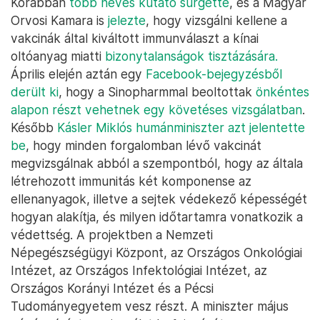
Korábban
több neves kutató sürgette
, és a Magyar
Orvosi Kamara is
jelezte
, hogy vizsgálni kellene a
vakcinák által kiváltott immunválaszt a kínai
oltóanyag miatti
bizonytalanságok tisztázására.
Április elején aztán egy
Facebook-bejegyzésből
derült ki
, hogy a Sinopharmmal beoltottak
önkéntes
alapon részt vehetnek egy követéses vizsgálatban
.
Később
Kásler Miklós humánminiszter azt jelentette
be
, hogy minden forgalomban lévő vakcinát
megvizsgálnak abból a szempontból, hogy az általa
létrehozott immunitás két komponense az
ellenanyagok, illetve a sejtek védekező képességét
hogyan alakítja, és milyen időtartamra vonatkozik a
védettség. A projektben a Nemzeti
Népegészségügyi Központ, az Országos Onkológiai
Intézet, az Országos Infektológiai Intézet, az
Országos Korányi Intézet és a Pécsi
Tudományegyetem vesz részt. A miniszter május