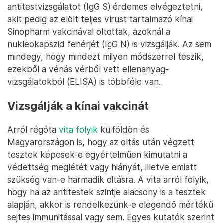
antitestvizsgálatot (IgG S) érdemes elvégeztetni,
akit pedig az elölt teljes vírust tartalmazó kínai
Sinopharm vakcinával oltottak, azoknál a
nukleokapszid fehérjét (IgG N) is vizsgálják. Az sem
mindegy, hogy mindezt milyen módszerrel teszik,
ezekből a vénás vérből vett ellenanyag-
vizsgálatokból (ELISA) is többféle van.
Vizsgálják a kínai vakcinát
Arról régóta
vita folyik
külföldön és
Magyarországon is, hogy az oltás után végzett
tesztek képesek-e egyértelműen kimutatni a
védettség meglétét vagy hiányát, illetve emiatt
szükség van-e harmadik oltásra. A vita arról folyik,
hogy ha az antitestek szintje alacsony is a tesztek
alapján, akkor is rendelkezünk-e elegendő mértékű
sejtes immunitással vagy sem. Egyes kutatók szerint