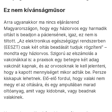
Ez nem kívánságműsor
Arra ugyanakkor ma nincs eljárásrend
Magyarországon, hogy egy háziorvos egy harmadik
oltást is beadjon a páciensének, igaz, ez nem is
tiltott. „Az elektronikus egészségügyi rendszerben
(EESZT) csak két oltás beadását tudjuk rögzíteni” –
mondta egy háziorvos. Szigorú az elszámolás a
vakcinákkal is: a praxisok egy betegre két adag
vakcinát kapnak, és az orvosoknak le kell jelenteni,
hogy a kapott mennyiséget mikor adták be. Persze
kiskapuk lehetnek. Elő-elő fordul, hogy valaki nem
megy el az oltására, és egy ampullában marad
oltóanyag, amit vagy kidobnak, vagy beadnak
valakinek.