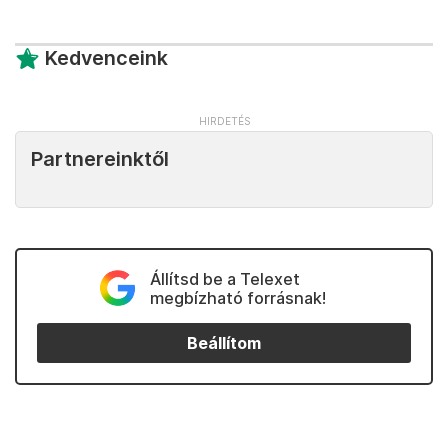
Kedvenceink
Partnereinktől
Állítsd be a Telexet
megbízható forrásnak!
Beállítom