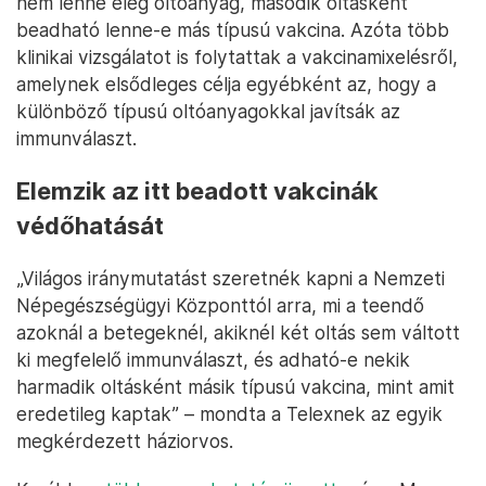
nem lenne elég oltóanyag, második oltásként
beadható lenne-e más típusú vakcina. Azóta több
klinikai vizsgálatot is folytattak a vakcinamixelésről,
amelynek elsődleges célja egyébként az, hogy a
különböző típusú oltóanyagokkal javítsák az
immunválaszt.
Elemzik az itt beadott vakcinák
védőhatását
„Világos iránymutatást szeretnék kapni a Nemzeti
Népegészségügyi Központtól arra, mi a teendő
azoknál a betegeknél, akiknél két oltás sem váltott
ki megfelelő immunválaszt, és adható-e nekik
harmadik oltásként másik típusú vakcina, mint amit
eredetileg kaptak” – mondta a Telexnek az egyik
megkérdezett háziorvos.