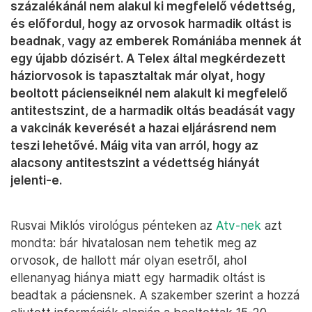
százalékánál nem alakul ki megfelelő védettség,
és előfordul, hogy az orvosok harmadik oltást is
beadnak, vagy az emberek Romániába mennek át
egy újabb dózisért. A Telex által megkérdezett
háziorvosok is tapasztaltak már olyat, hogy
beoltott pácienseiknél nem alakult ki megfelelő
antitestszint, de a harmadik oltás beadását vagy
a vakcinák keverését a hazai eljárásrend nem
teszi lehetővé. Máig vita van arról, hogy az
alacsony antitestszint a védettség hiányát
jelenti-e.
Rusvai Miklós virológus pénteken az
Atv-nek
azt
mondta: bár hivatalosan nem tehetik meg az
orvosok, de hallott már olyan esetről, ahol
ellenanyag hiánya miatt egy harmadik oltást is
beadtak a páciensnek. A szakember szerint a hozzá