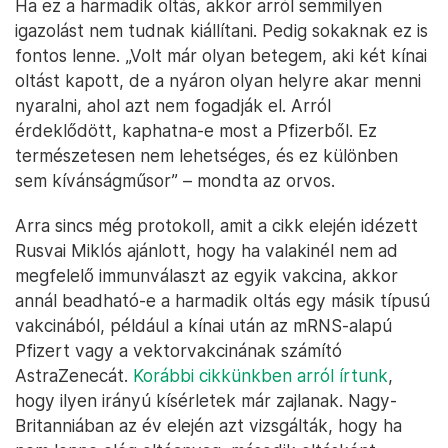
Ha ez a harmadik oltás, akkor arról semmilyen
igazolást nem tudnak kiállítani. Pedig sokaknak ez is
fontos lenne. „Volt már olyan betegem, aki két kínai
oltást kapott, de a nyáron olyan helyre akar menni
nyaralni, ahol azt nem fogadják el. Arról
érdeklődött, kaphatna-e most a Pfizerből. Ez
természetesen nem lehetséges, és ez különben
sem kívánságműsor” – mondta az orvos.
Arra sincs még protokoll, amit a cikk elején idézett
Rusvai Miklós ajánlott, hogy ha valakinél nem ad
megfelelő immunválaszt az egyik vakcina, akkor
annál beadható-e a harmadik oltás egy másik típusú
vakcinából, például a kínai után az mRNS-alapú
Pfizert vagy a vektorvakcinának számító
AstraZenecát.
Korábbi cikkünkben arról írtunk
,
hogy ilyen irányú kísérletek már zajlanak. Nagy-
Britanniában az év elején azt vizsgálták, hogy ha