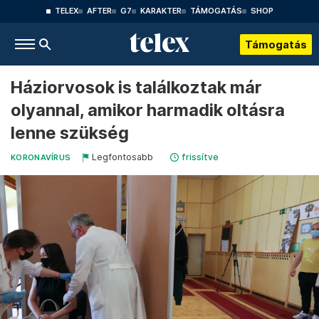
TELEX
AFTER
G7
KARAKTER
TÁMOGATÁS
SHOP
Támogatás
Háziorvosok is találkoztak már
olyannal, amikor harmadik oltásra
lenne szükség
Legfontosabb
frissítve
KORONAVÍRUS