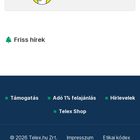
Friss hírek
Támogatás
Adó 1% felajánlás
Hírlevelek
Telex Shop
© 2026 Telex.hu Zrt.
Impresszum
Etikai kódex