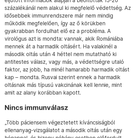
eljutott információk alapján a beoltottak 15-20
százalékánál nem alakul ki megfelelő védettség. Az
idősebbek immunrendszere már nem mindig
működik megfelelően, így az ő körükben
gyakrabban fordulhat elő ez a probléma. A
virológus azt is mondta: vannak, akik Romániába
mennek át a harmadik oltásért. Ha valakinél a
második oltás után 4 héttel nem mutatható ki
antitestes válasz, vagy más, a védettségre utaló
faktor, az jobb, ha minél hamarabb harmadik oltást
kap – mondta. Rusvai szerint ennek a harmadik
oltásnak más típusú vakcinának kell lennie, mint
amit az alany korábban kapott.
Nincs immunválasz
„Több páciensem végeztetett kíváncsiságból
ellenanyag-vizsgálatot a második oltás után egy
hónappal, és bizony néhány esetben előfordult,