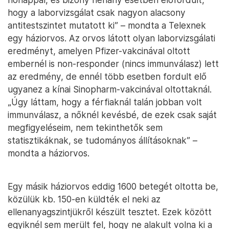
hogy a laborvizsgálat csak nagyon alacsony
antitestszintet mutatott ki” – mondta a Telexnek
egy háziorvos. Az orvos látott olyan laborvizsgálati
eredményt, amelyen Pfizer-vakcinával oltott
embernél is non-responder (nincs immunválasz) lett
az eredmény, de ennél több esetben fordult elő
ugyanez a kínai Sinopharm-vakcinával oltottaknál.
„Úgy láttam, hogy a férfiaknál talán jobban volt
immunválasz, a nőknél kevésbé, de ezek csak saját
megfigyeléseim, nem tekinthetők sem
statisztikáknak, se tudományos állításoknak” –
mondta a háziorvos.
Egy másik háziorvos eddig 1600 betegét oltotta be,
közülük kb. 150-en küldték el neki az
ellenanyagszintjükről készült tesztet. Ezek között
egyiknél sem merült fel, hogy ne alakult volna ki a