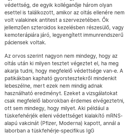
védettség, de egyik kolléganője három olyan
esettel is találkozott, amikor az oltás ellenére nem
volt valakinek antitest a szervezetében. Ők
jellemzően szteroidos kezelésben részesülő, vagy
kemoterápiára járó, legyengített immunrendszerű
páciensek voltak.
Az orvos szerint nagyon nem mindegy, hogy az
oltás után ki milyen tesztet végeztet el, ha meg
akarja tudni, hogy megfelelő védettsége van-e. A
patikákban kapható gyorstesztekről mindenkit
lebeszélne, mert ezek nem mindig adnak
használható eredményt. Ezeket a vizsgálatokat
csak megfelelő laborokban érdemes elvégeztetni,
ott sem mindegy, hogy milyet. Aki például a
tüskefehérjék elleni védettséget kialakító mRNS-
alapú vakcinát (Pfizer, Moderna) kapott, annál a
laborban a tüskfehérje-specifikus IgG