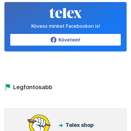
Kövess minket Facebookon is!
Követem!
Legfontosabb
Telex shop