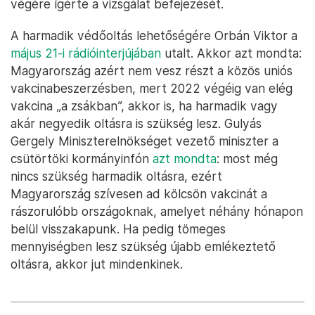
végére ígérte a vizsgálat befejezését.
A harmadik védőoltás lehetőségére Orbán Viktor a
május 21-i rádióinterjújában
utalt. Akkor azt mondta:
Magyarország azért nem vesz részt a közös uniós
vakcinabeszerzésben, mert 2022 végéig van elég
vakcina „a zsákban”, akkor is, ha harmadik vagy
akár negyedik oltásra is szükség lesz. Gulyás
Gergely Miniszterelnökséget vezető miniszter a
csütörtöki kormányinfón
azt mondta
: most még
nincs szükség harmadik oltásra, ezért
Magyarország szívesen ad kölcsön vakcinát a
rászorulóbb országoknak, amelyet néhány hónapon
belül visszakapunk. Ha pedig tömeges
mennyiségben lesz szükség újabb emlékeztető
oltásra, akkor jut mindenkinek.