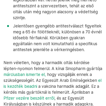
antitestszint a szervezetben, tehát az első
oltás után még nagyon alacsony a védettség
szintje.
Jelentősen gyengébb antitestválaszt figyeltek
meg a 65 év fölöttieknél, különösen a 70 évnél
idősebb férfiaknál. Körükben gyakran
egyáltalán nem volt kimutatható a specifikus
antitestek jelenléte a vérkeringésben.
Nem véletlen, hogy a harmadik oltás kérdése
lépten-nyomon felmerül. A kínai Sinopharm gyártója
márciusban ismerte el,
hogy vizsgálják ennek a
szükségességét. Az Egyesült Arab Emírségekben
el
is kezdték beadni
a vakcina harmadik adagját. Ez a
kérdés más gyártóknál is felmerült. Áprilisban a
Pfizer vezére beszélt erről
, és az Egyesült
Királyságban is készülnek a harmadik adagokra.