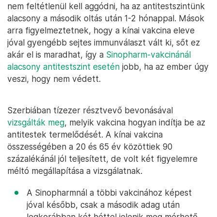
nem feltétlenül kell aggódni, ha az antitestszintünk
alacsony a második oltás után 1-2 hónappal. Mások
arra figyelmeztetnek, hogy a kínai vakcina eleve
jóval gyengébb sejtes immunválaszt vált ki, sőt ez
akár el is maradhat, így a
Sinopharm-vakcinánál
alacsony antitestszint esetén
jobb, ha az ember úgy
veszi, hogy nem védett.
Szerbiában tízezer résztvevő bevonásával
vizsgálták meg
, melyik vakcina hogyan indítja be az
antitestek termelődését. A kínai vakcina
összességében a 20 és 65 év közöttiek 90
százalékánál jól teljesített, de volt két figyelemre
méltó megállapítása a vizsgálatnak.
A Sinopharmnál a többi vakcinához képest
jóval később, csak a második adag után
legkorábban két héttel jelenik meg mérhető