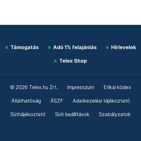
Támogatás
Adó 1% felajánlás
Hírlevelek
Telex Shop
© 2026 Telex.hu Zrt.
Impresszum
Etikai kódex
Átláthatóság
ÁSZF
Adatkezelési tájékoztató
Sütitájékoztató
Süti beállítások
Szabályzatok
Kommentelési szabályzat
Telex Sales