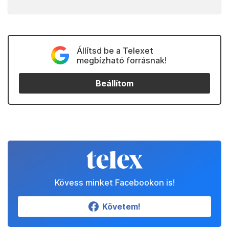
Állítsd be a Telexet
megbízható forrásnak!
Beállítom
Kövess minket Facebookon is!
Követem!