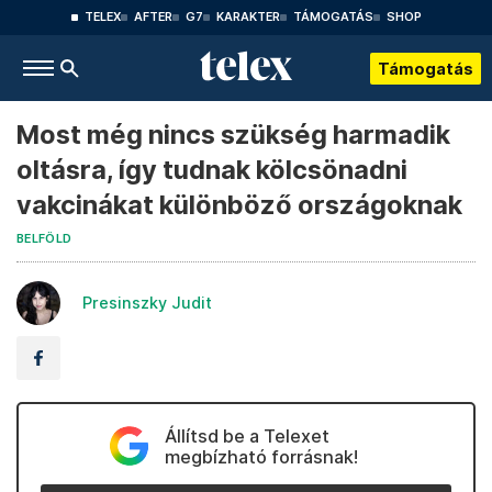
TELEX
AFTER
G7
KARAKTER
TÁMOGATÁS
SHOP
Támogatás
Most még nincs szükség harmadik
oltásra, így tudnak kölcsönadni
vakcinákat különböző országoknak
BELFÖLD
Presinszky Judit
Állítsd be a Telexet
megbízható forrásnak!