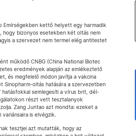
ab Emírségekben kettő helyett egy harmadik
ák, hogy bizonyos esetekben két oltás nem
gyis a szervezet nem termel elég antitestet
aként működő CNBG (China National Biotec
lőzetes eredmények alapján az emlékeztető
et, és megfelelő módon javítja a vakcina
két Sinopharm-oltás hatására a szervezetben
atásfokkal semlegesíti a vírus brit, dél-
izsgálatokon részt vett tesztalanyok
gazolja. Zang Juntao azt mondta: ezeket a
variánsaira is elvégzik.
nak tesztjei azt mutatták, hogy az
ariánssal szemben, miközben a brit változat