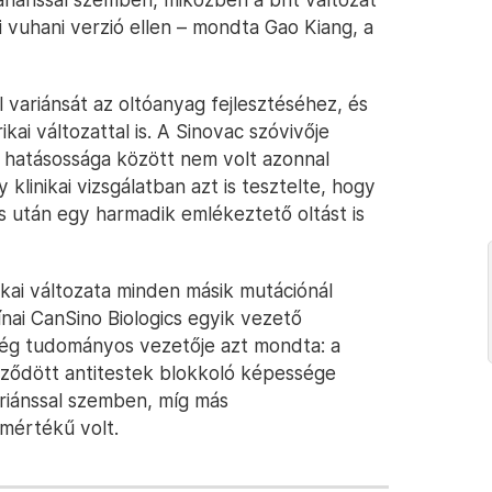
ti vuhani verzió ellen – mondta Gao Kiang, a
l variánsát az oltóanyag fejlesztéséhez, és
ai változattal is. A Sinovac szóvivője
g hatásossága között nem volt azonnal
linikai vizsgálatban azt is tesztelte, hogy
s után egy harmadik emlékeztető oltást is
rikai változata minden másik mutációnál
nai CanSino Biologics egyik vezető
a cég tudományos vezetője azt mondta: a
ződött antitestek blokkoló képessége
ariánssal szemben, míg más
 mértékű volt.