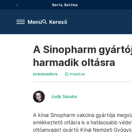
Berta, Bettina
Menü
Kereső
A Sinopharm gyártój
harmadik oltásra
frissítve
KORONAVÍRUS
Joób Sándor
A kínai Sinopharm vakcina gyártója megvi
emlékeztető oltásra is a hatásosabb véde
oltóanyagot gyártó Kínai Nemzeti Gyógysze