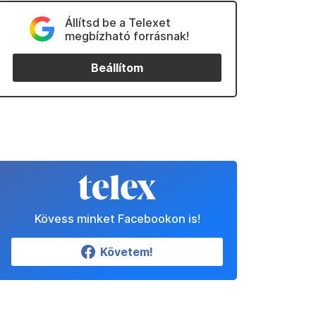
Állítsd be a Telexet
megbízható forrásnak!
Beállítom
Kövess minket Facebookon is!
Követem!