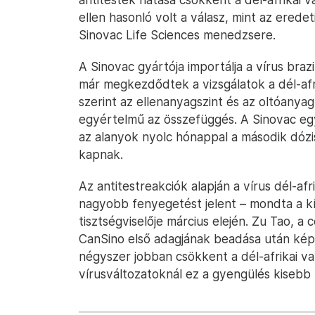
ellen hasonló volt a válasz, mint az erede
Sinovac Life Sciences menedzsere.
A Sinovac gyártója importálja a vírus brazi
már megkezdődtek a vizsgálatok a dél-afrik
szerint az ellenanyagszint és az oltóanya
egyértelmű az összefüggés. A Sinovac egy k
az alanyok nyolc hónappal a második dózi
kapnak.
Az antitestreakciók alapján a vírus dél-af
nagyobb fenyegetést jelent – mondta a kí
tisztségviselője március elején. Zu Tao, 
CanSino első adagjának beadása után kép
négyszer jobban csökkent a dél-afrikai v
vírusváltozatoknál ez a gyengülés kisebb