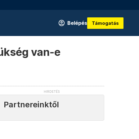
Belépés
Támogatás
zükség van-e
Partnereinktől