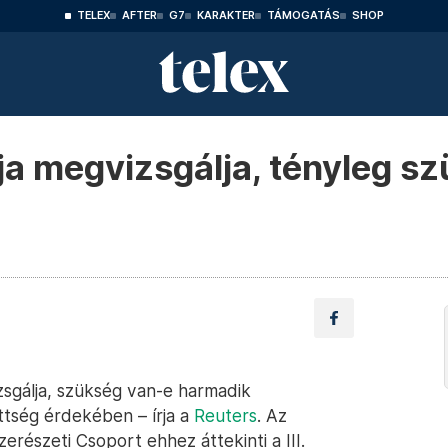
TELEX
AFTER
G7
KARAKTER
TÁMOGATÁS
SHOP
a megvizsgálja, tényleg s
zsgálja, szükség van-e harmadik
ttség érdekében – írja a
Reuters
. Az
részeti Csoport ehhez áttekinti a III.