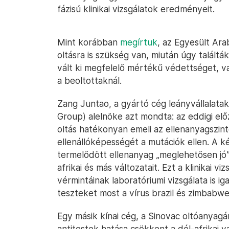
fázisú klinikai vizsgálatok eredményeit.
Mint korábban
megírtuk
, az Egyesült Ar
oltásra is szükség van, miután úgy talált
vált ki megfelelő mértékű védettséget, va
a beoltottaknál.
Zang Juntao, a gyártó cég leányvállalat
Group) alelnöke azt mondta: az eddigi e
oltás hatékonyan emeli az ellenanyagszint
ellenállóképességét a mutációk ellen. A 
termelődött ellenanyag „meglehetősen jó” h
afrikai és más változatait. Ezt a klinikai v
vérmintáinak laboratóriumi vizsgálata is i
teszteket most a vírus brazil és zimbabwei 
Egy másik kínai cég, a Sinovac oltóanyagá
antitestek hatása csökkent a dél-afrikai v