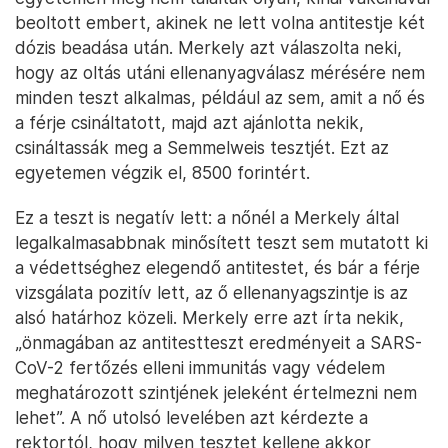
beoltott embert, akinek ne lett volna antitestje két
dózis beadása után. Merkely azt válaszolta neki,
hogy az oltás utáni ellenanyagválasz mérésére nem
minden teszt alkalmas, például az sem, amit a nő és
a férje csináltatott, majd azt ajánlotta nekik,
csináltassák meg a Semmelweis tesztjét. Ezt az
egyetemen végzik el, 8500 forintért.
Ez a teszt is negatív lett: a nőnél a Merkely által
legalkalmasabbnak minősített teszt sem mutatott ki
a védettséghez elegendő antitestet, és bár a férje
vizsgálata pozitív lett, az ő ellenanyagszintje is az
alsó határhoz közeli. Merkely erre azt írta nekik,
„önmagában az antitestteszt eredményeit a SARS-
CoV-2 fertőzés elleni immunitás vagy védelem
meghatározott szintjének jeleként értelmezni nem
lehet”. A nő utolsó levelében azt kérdezte a
rektortól, hogy milyen tesztet kellene akkor