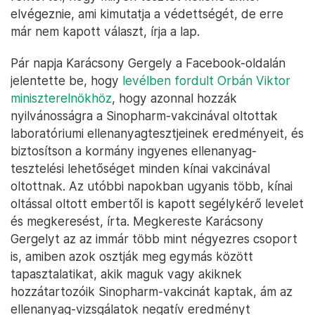
elvégeznie, ami kimutatja a védettségét, de erre
már nem kapott választ, írja a lap.
Pár napja Karácsony Gergely a Facebook-oldalán
jelentette be, hogy
levélben fordult Orbán Viktor
miniszterelnökhöz
, hogy azonnal hozzák
nyilvánosságra a Sinopharm-vakcinával oltottak
laboratóriumi ellenanyagtesztjeinek eredményeit, és
biztosítson a kormány ingyenes ellenanyag-
tesztelési lehetőséget minden kínai vakcinával
oltottnak. Az utóbbi napokban ugyanis több, kínai
oltással oltott embertől is kapott segélykérő levelet
és megkeresést, írta. Megkereste Karácsony
Gergelyt az az immár több mint négyezres csoport
is, amiben azok osztják meg egymás között
tapasztalatikat, akik maguk vagy akiknek
hozzátartozóik Sinopharm-vakcinát kaptak, ám az
ellenanyag-vizsgálatok negatív eredményt