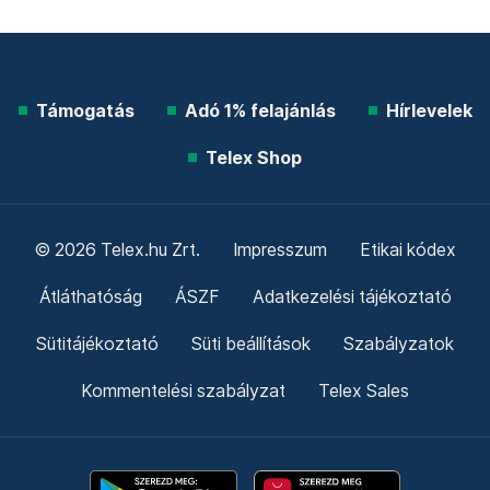
Támogatás
Adó 1% felajánlás
Hírlevelek
Telex Shop
© 2026 Telex.hu Zrt.
Impresszum
Etikai kódex
Átláthatóság
ÁSZF
Adatkezelési tájékoztató
Sütitájékoztató
Süti beállítások
Szabályzatok
Kommentelési szabályzat
Telex Sales