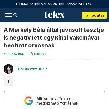
TELEX
AFTER
G7
KARAKTER
TÁMOGATÁS
SHOP
Támogatás
A Merkely Béla által javasolt tesztje
is negatív lett egy kínai vakcinával
beoltott orvosnak
frissítve
KORONAVÍRUS
Presinszky Judit
Állítsd be a Telexet
megbízható forrásnak!