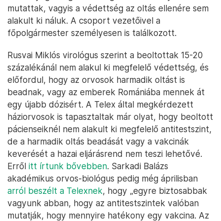
mutattak, vagyis a védettség az oltás ellenére sem
alakult ki náluk. A csoport vezetőivel a
főpolgármester személyesen is találkozott.
Rusvai Miklós virológus szerint a beoltottak 15-20
százalékánál nem alakul ki megfelelő védettség, és
előfordul, hogy az orvosok harmadik oltást is
beadnak, vagy az emberek Romániába mennek át
egy újabb dózisért. A Telex által megkérdezett
háziorvosok is tapasztaltak már olyat, hogy beoltott
pácienseiknél nem alakult ki megfelelő antitestszint,
de a harmadik oltás beadását vagy a vakcinák
keverését a hazai eljárásrend nem teszi lehetővé.
Erről
itt írtunk bővebben
. Sarkadi Balázs
akadémikus orvos-biológus pedig még áprilisban
arról beszélt a Telexnek
, hogy „egyre biztosabbak
vagyunk abban, hogy az antitestszintek valóban
mutatják, hogy mennyire hatékony egy vakcina. Az