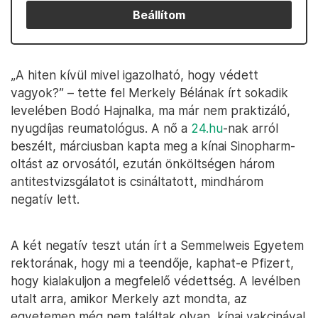
Beállítom
„A hiten kívül mivel igazolható, hogy védett
vagyok?” – tette fel Merkely Bélának írt sokadik
levelében Bodó Hajnalka, ma már nem praktizáló,
nyugdíjas reumatológus. A nő a
24.hu
-nak arról
beszélt, márciusban kapta meg a kínai Sinopharm-
oltást az orvosától, ezután önköltségen három
antitestvizsgálatot is csináltatott, mindhárom
negatív lett.
A két negatív teszt után írt a Semmelweis Egyetem
rektorának, hogy mi a teendője, kaphat-e Pfizert,
hogy kialakuljon a megfelelő védettség. A levélben
utalt arra, amikor Merkely azt mondta, az
egyetemen még nem találtak olyan, kínai vakcinával