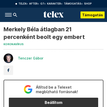
TELEX
AFTER
G7
KARAKTER
TÁMOGATÁS
SHOP
Támogatás
Merkely Béla átlagban 21
percenként beolt egy embert
KORONAVÍRUS
Tenczer Gábor
Állítsd be a Telexet
megbízható forrásnak!
Beállítom