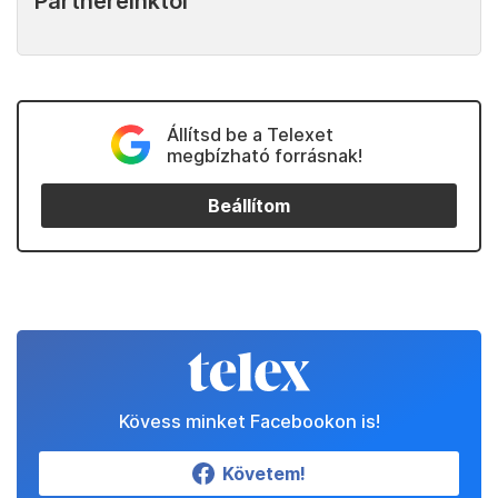
Partnereinktől
Állítsd be a Telexet
megbízható forrásnak!
Beállítom
Kövess minket Facebookon is!
Követem!