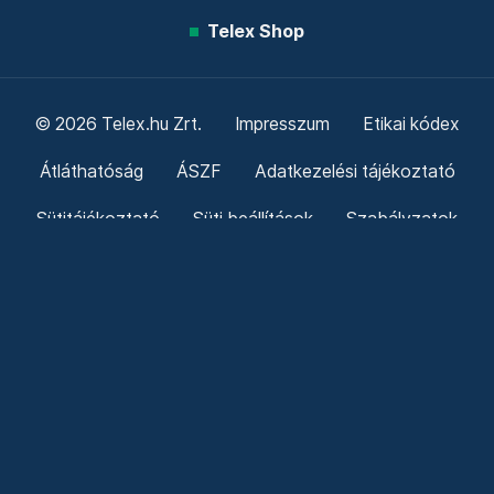
Telex Shop
© 2026 Telex.hu Zrt.
Impresszum
Etikai kódex
Átláthatóság
ÁSZF
Adatkezelési tájékoztató
Sütitájékoztató
Süti beállítások
Szabályzatok
Kommentelési szabályzat
Telex Sales