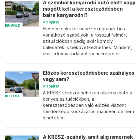
A szemből kanyarodó autó előtt vagy
mögött kell a kereszteződésben
balra kanyarodni?
Alapjárat
BELFÖLD
Élesben sokszor nehezen ugranak be a
vonatkozó szabályok, a rosszul felmért
szituációkban pedig akár komoly
balesetek is bekövetkezhetnek. Mindent,
amit a kanyarodásról tudni érdemes.
Előzés kereszteződésben: szabályos
vagy sem?
Alapjárat
A KRESZ sokszor nehezen alkalmazható a
BELFÖLD
kényes szituációkban, a
kereszteződésben való előzés viszont
mindenképp kockázatos manőver, de nem
lehetetlen.
A KRESZ-szabály, amit alig ismernek