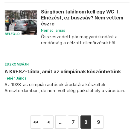
Sürgősen találnom kell egy WC-t.
Elnézést, ez buszsáv? Nem vettem
észre
Német Tamás
BELFÖLD
Összeszedett pár magyarázkodást a
rendőrség a célzott ellenőrzésükből.
ÉSZKOMBÁJN
A KRESZ-tábla, amit az olimpiának köszönhetünk
Fehér János
Az 1928-as olimpián autósok áradatára készültek
Amszterdamban, de nem volt elég parkolóhely a városban.
...
7
8
9
◄◄
◄