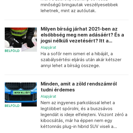
minőségű bringautak veszélyesebbek
lehetnek, mint az autóutak.
Milyen bírság járhat 2021-ben az
elsőbbség meg nem adásáért? És a
jogsi nélküli vezetésért? Itt a...
Alapjárat
BELFÖLD
Ha a sofőr nem ismeri el a hibáját, a
szabálysértési eljárás után akár kétszer
annyi lehet a bírság összege.
Minden, amit a zöld rendszámról
tudni érdemes
Alapjárat
Nem az ingyenes parkolással lehet a
BELFÖLD
legtöbbet spórolni, és a buszsávos
legendát is ideje elfelejteni. Viszont zéró a
kibocsátás, már ha éppen nem egy
kéttonnás plug-in hibrid SUV viseli a...