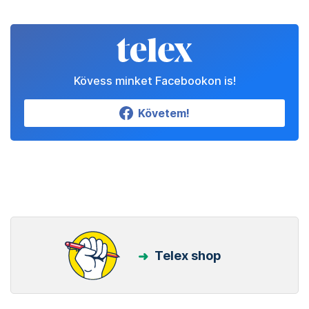
Kövess minket Facebookon is!
Követem!
Telex shop