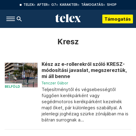
TELEX
AFTER
G7
KARAKTER
TÁMOGATÁS
SHOP
Támogatás
Kresz
Kész az e-rollerekről szóló KRESZ-
módosítási javaslat, megszereztük,
mi áll benne
Tenczer Gábor
BELFÖLD
Teljesítménytől és végsebességtől
függően kerékpárként vagy
segédmotoros kerékpárként kezelnék
majd őket, pár különleges szabállyal. A
jelenlegi joghézag szürke zónájában ma is
bátran surrognak a...