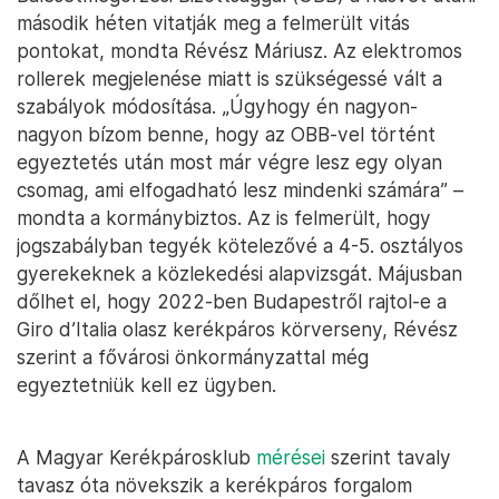
második héten vitatják meg a felmerült vitás
pontokat, mondta Révész Máriusz. Az elektromos
rollerek megjelenése miatt is szükségessé vált a
szabályok módosítása. „Úgyhogy én nagyon-
nagyon bízom benne, hogy az OBB-vel történt
egyeztetés után most már végre lesz egy olyan
csomag, ami elfogadható lesz mindenki számára” –
mondta a kormánybiztos. Az is felmerült, hogy
jogszabályban tegyék kötelezővé a 4-5. osztályos
gyerekeknek a közlekedési alapvizsgát. Májusban
dőlhet el, hogy 2022-ben Budapestről rajtol-e a
Giro d’Italia olasz kerékpáros körverseny, Révész
szerint a fővárosi önkormányzattal még
egyeztetniük kell ez ügyben.
A Magyar Kerékpárosklub
mérései
szerint tavaly
tavasz óta növekszik a kerékpáros forgalom