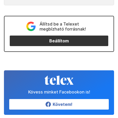
Állítsd be a Telexet
megbízható forrásnak!
Beállítom
Kövess minket Facebookon is!
Követem!