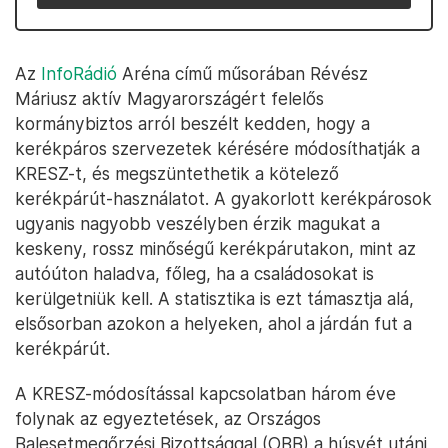
Az
InfoRádió
Aréna című műsorában Révész
Máriusz aktív Magyarországért felelős
kormánybiztos arról beszélt kedden, hogy a
kerékpáros szervezetek kérésére módosíthatják a
KRESZ-t, és megszüntethetik a kötelező
kerékpárút-használatot. A gyakorlott kerékpárosok
ugyanis nagyobb veszélyben érzik magukat a
keskeny, rossz minőségű kerékpárutakon, mint az
autóúton haladva, főleg, ha a családosokat is
kerülgetniük kell. A statisztika is ezt támasztja alá,
elsősorban azokon a helyeken, ahol a járdán fut a
kerékpárút.
A KRESZ-módosítással kapcsolatban három éve
folynak az egyeztetések, az Országos
Balesetmegőrzési Bizottsággal (OBB) a húsvét utáni