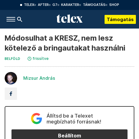
TELEX
AFTER
G7
KARAKTER
TÁMOGATÁS
SHOP
Támogatás
Módosulhat a KRESZ, nem lesz
kötelező a bringautakat használni
frissítve
BELFÖLD
Mizsur András
Állítsd be a Telexet
megbízható forrásnak!
Beállítom