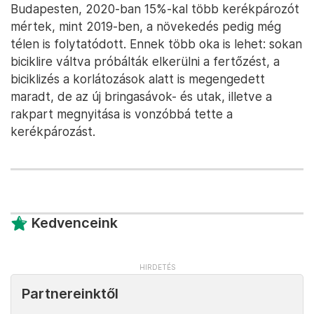
Budapesten, 2020-ban 15%-kal több kerékpározót
mértek, mint 2019-ben, a növekedés pedig még
télen is folytatódott. Ennek több oka is lehet: sokan
biciklire váltva próbálták elkerülni a fertőzést, a
biciklizés a korlátozások alatt is megengedett
maradt, de az új bringasávok- és utak, illetve a
rakpart megnyitása is vonzóbbá tette a
kerékpározást.
Kedvenceink
Partnereinktől