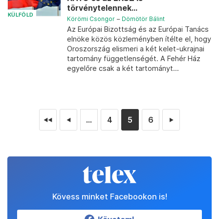
törvénytelennek...
KÜLFÖLD
Körömi Csongor
–
Dömötör Bálint
Az Európai Bizottság és az Európai Tanács
elnöke közös közleményben ítélte el, hogy
Oroszország elismeri a két kelet-ukrajnai
tartomány függetlenségét. A Fehér Ház
egyelőre csak a két tartományt...
...
4
5
6
◄◄
◄
►
Kövess minket Facebookon is!