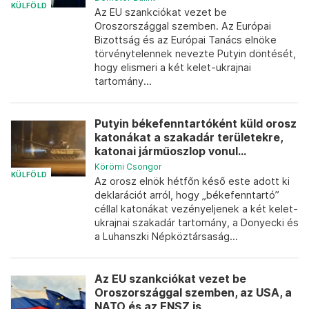
KÜLFÖLD
Az EU szankciókat vezet be
Oroszországgal szemben. Az Európai
Bizottság és az Európai Tanács elnöke
törvénytelennek nevezte Putyin döntését,
hogy elismeri a két kelet-ukrajnai
tartomány...
Putyin békefenntartóként küld orosz
katonákat a szakadár területekre,
katonai járműoszlop vonul...
Körömi Csongor
KÜLFÖLD
Az orosz elnök hétfőn késő este adott ki
deklarációt arról, hogy „békefenntartó”
céllal katonákat vezényeljenek a két kelet-
ukrajnai szakadár tartomány, a Donyecki és
a Luhanszki Népköztársaság...
Az EU szankciókat vezet be
Oroszországgal szemben, az USA, a
NATO és az ENSZ is