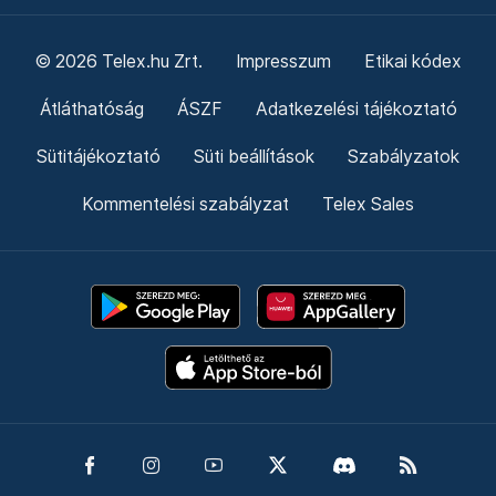
© 2026 Telex.hu Zrt.
Impresszum
Etikai kódex
Átláthatóság
ÁSZF
Adatkezelési tájékoztató
Sütitájékoztató
Süti beállítások
Szabályzatok
Kommentelési szabályzat
Telex Sales