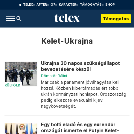
TELEX
AFTER
G7
KARAKTER
TÁMOGATÁS
SHOP
Támogatás
Kelet-Ukrajna
Ukrajna 30 napos szükségállapot
bevezetésére készül
Dömötör Bálint
Már csak a parlament jóváhagyása kell
KÜLFÖLD
hozzá. Közben kibertámadás ért több
ukrán kormányzati honlapot, Oroszország
pedig elkezdte evakuálni kijevi
nagykövetségét.
Egy bolti eladó és egy exrendőr
országát ismerte el Putyin Kelet-