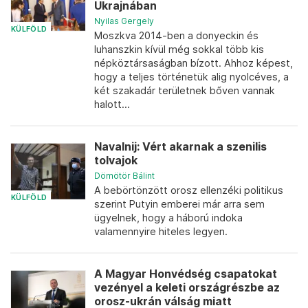
Ukrajnában
Nyilas Gergely
KÜLFÖLD
Moszkva 2014-ben a donyeckin és
luhanszkin kívül még sokkal több kis
népköztársaságban bízott. Ahhoz képest,
hogy a teljes történetük alig nyolcéves, a
két szakadár területnek bőven vannak
halott...
Navalnij: Vért akarnak a szenilis
tolvajok
Dömötör Bálint
A bebörtönzött orosz ellenzéki politikus
KÜLFÖLD
szerint Putyin emberei már arra sem
ügyelnek, hogy a háború indoka
valamennyire hiteles legyen.
A Magyar Honvédség csapatokat
vezényel a keleti országrészbe az
orosz-ukrán válság miatt