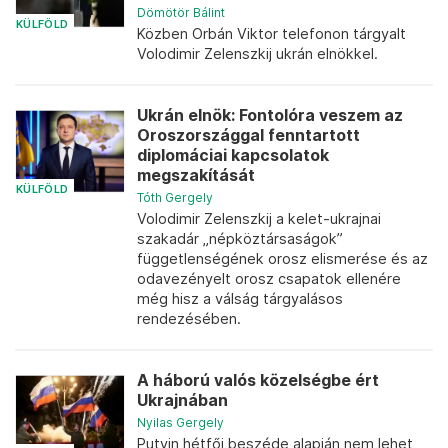
Dömötör Bálint
KÜLFÖLD
Közben Orbán Viktor telefonon tárgyalt
Volodimir Zelenszkij ukrán elnökkel.
Ukrán elnök: Fontolóra veszem az
Oroszországgal fenntartott
diplomáciai kapcsolatok
megszakítását
KÜLFÖLD
Tóth Gergely
Volodimir Zelenszkij a kelet-ukrajnai
szakadár „népköztársaságok”
függetlenségének orosz elismerése és az
odavezényelt orosz csapatok ellenére
még hisz a válság tárgyalásos
rendezésében.
A háború valós közelségbe ért
Ukrajnában
Nyilas Gergely
Putyin hétfői beszéde alapján nem lehet