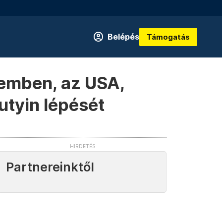
Belépés
Támogatás
zemben, az USA,
utyin lépését
Partnereinktől