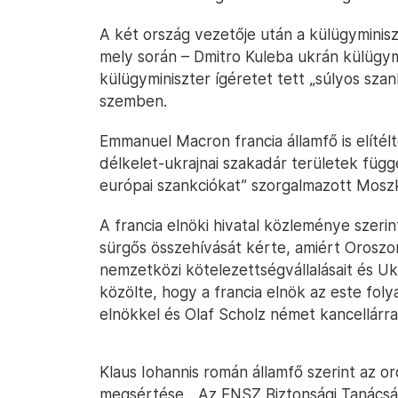
A két ország vezetője után a külügyminisz
mely során – Dmitro Kuleba ukrán külügy
külügyminiszter ígéretet tett „súlyos sz
szemben.
Emmanuel Macron francia államfő is elítél
délkelet-ukrajnai szakadár területek függ
európai szankciókat” szorgalmazott Moszk
A francia elnöki hivatal közleménye szer
sürgős összehívását kérte, amiért Orosz
nemzetközi kötelezettségvállalásait és Uk
közölte, hogy a francia elnök az este fol
elnökkel és Olaf Scholz német kancellárral
Klaus Iohannis román államfő szerint az o
megsértése. „Az ENSZ Biztonsági Tanácsá