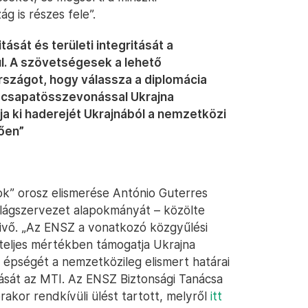
 is részes fele”.
sát és területi integritását a
ül. A szövetségesek a lehető
szágot, hogy válassza a diplomácia
l a csapatösszevonással Ukrajna
ja ki haderejét Ukrajnából a nemzetközi
ően”
k” orosz elismerése António Guterres
világszervezet alapokmányát – közölte
ivő. „Az ENSZ a vonatkozó közgyűlési
teljes mértékben támogatja Ukrajna
i épségét a nemzetközileg elismert határai
alását az MTI. Az ENSZ Biztonsági Tanácsa
rakor rendkívüli ülést tartott, melyről
itt