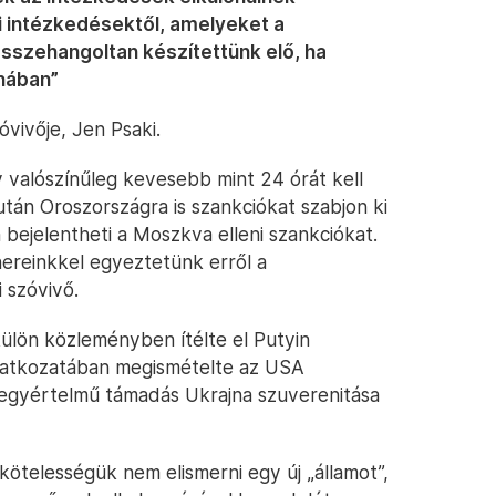
i intézkedésektől, amelyeket a
sszehangoltan készítettünk elő, ha
nában”
vivője, Jen Psaki.
y valószínűleg kevesebb mint 24 órát kell
tán Oroszországra is szankciókat szabjon ki
bejelentheti a Moszkva elleni szankciókat.
nereinkkel egyeztetünk erről a
i szóvivő.
külön közleményben ítélte el Putyin
ilatkozatában megismételte az USA
 „egyértelmű támadás Ukrajna szuverenitása
ötelességük nem elismerni egy új „államot”,