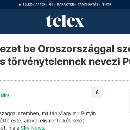
TELEX
AFTER
G7
KARAKTER
TÁMOGATÁS
SHOP
vezet be Oroszországgal s
s törvénytelennek nevezi P
álint
szággal szemben, miután Vlagyimir Putyin
tfő este, amivel elismerte két kelet-
t, írja a
Sky News
.