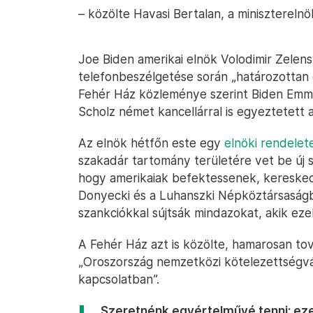
– közölte Havasi Bertalan, a minisztereln
Joe Biden amerikai elnök Volodimir Zelensz
telefonbeszélgetése során „határozottan el
Fehér Ház közleménye szerint Biden Emma
Scholz német kancellárral is egyeztetett 
Az elnök hétfőn este egy
elnöki rendelete
szakadár tartomány területére vet be új sz
hogy amerikaiak befektessenek, kereske
Donyecki és a Luhanszki Népköztársaságba
szankciókkal sújtsák mindazokat, akik e
A Fehér Ház azt is közölte, hamarosan to
„Oroszország nemzetközi kötelezettségvál
kapcsolatban”.
„Szeretnénk egyértelművé tenni: ez