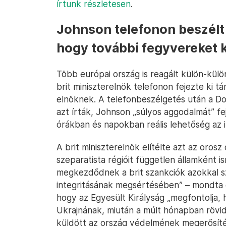
írtunk részletesen
.
Johnson telefonon beszélt 
hogy további fegyvereket 
Több európai ország is reagált külön-külö
brit miniszterelnök telefonon fejezte ki t
elnöknek. A telefonbeszélgetés után a D
azt írták, Johnson „súlyos aggodalmát” fej
órákban és napokban reális lehetőség az i
A brit miniszterelnök elítélte azt az oro
szeparatista régióit független államként 
megkezdődnek a brit szankciók azokkal s
integritásának megsértésében” – mondta eg
hogy az Egyesült Királyság „megfontolja,
Ukrajnának, miután a múlt hónapban rövi
küldött az ország védelmének megerősíté