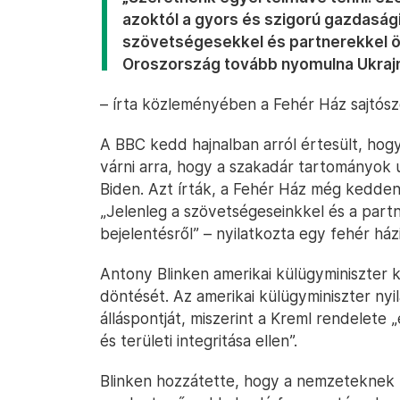
azoktól a gyors és szigorú gazdaság
szövetségesekkel és partnerekkel ö
Oroszország tovább nyomulna Ukraj
– írta közleményében a Fehér Ház sajtószó
A BBC kedd hajnalban arról értesült, hog
várni arra, hogy a szakadár tartományok u
Biden. Azt írták, a Fehér Ház még kedden 
„Jelenleg a szövetségeseinkkel és a part
bejelentésről” – nyilatkozta egy fehér ház
Antony Blinken amerikai külügyminiszter 
döntését. Az amerikai külügyminiszter ny
álláspontját, miszerint a Kreml rendelete
és területi integritása ellen”.
Blinken hozzátette, hogy a nemzeteknek k