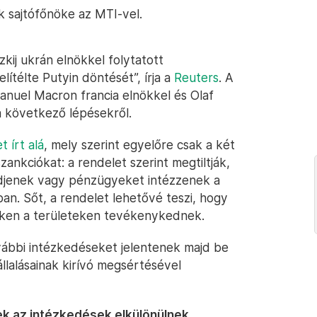
ök sajtófőnöke az MTI-vel.
kij ukrán elnökkel folytatott
ítélte Putyin döntését”, írja a
Reuters
. A
nuel Macron francia elnökkel és Olaf
a következő lépésekről.
t írt alá
, mely szerint egyelőre csak a két
ankciókat: a rendelet szerint megtiltják,
djenek vagy pénzügyeket intézzenek a
n. Sőt, a rendelet lehetővé teszi, hogy
zeken a területeken tevékenykednek.
vábbi intézkedéseket jelentenek majd be
lalásainak kirívó megsértésével
ek az intézkedések elkülönülnek