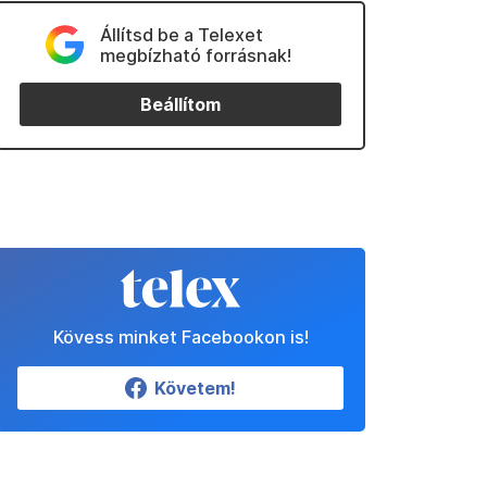
Állítsd be a Telexet
megbízható forrásnak!
Beállítom
Kövess minket Facebookon is!
Követem!