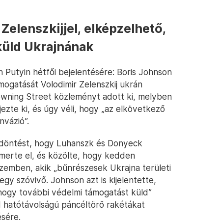
Zelenszkijjel, elképzelhető,
küld Ukrajnának
n Putyin hétfői bejelentésére: Boris Johnson
ámogatását Volodimir Zelenszkij ukrán
owning Street közleményt adott ki, melyben
ezte ki, és úgy véli, hogy „az elkövetkező
nvázió”.
sz döntést, hogy Luhanszk és Donyeck
ismerte el, és közölte, hogy kedden
zemben, akik „bűnrészesek Ukrajna területi
y szóvivő. Johnson azt is kijelentette,
 hogy további védelmi támogatást küld”
d hatótávolságú páncéltörő rakétákat
sére.