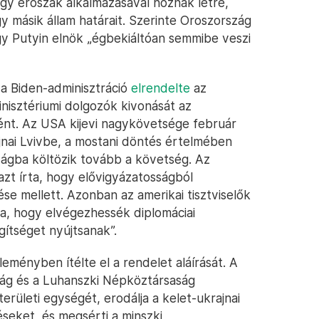
gy erőszak alkalmazásával hoznak létre,
 másik állam határait. Szerinte Oroszország
gy Putyin elnök „égbekiáltóan semmibe veszi
 a Biden-adminisztráció
elrendelte
az
isztériumi dolgozók kivonását az
tént. Az USA kijevi nagykövetsége február
jnai Lvivbe, a mostani döntés értelmében
zágba költözik tovább a követség. Az
azt írta, hogy elővigyázatosságból
se mellett. Azonban az amerikai tisztviselők
a, hogy elvégezhessék diplomáciai
gítséget nyújtsanak”.
eményben ítélte el a rendelet aláírását. A
ság és a Luhanszki Népköztársaság
területi egységét, erodálja a kelet-ukrajnai
éseket, és megsérti a minszki