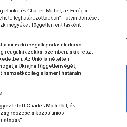
g elnöke és Charles Michel, az Európai
lehető leghatározottabban” Putyin döntését
szk megyéket független entitásként
int a minszki megállapodások durva
g reagálni azokkal szemben, akik részt
kedetben. Az Unió ismételten
ámogatja Ukrajna függetlenségét,
át nemzetközileg elismert határain
e.
gyeztetett Charles Michellel, és
zág részese a közös uniós
amatosak”