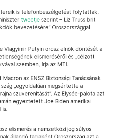
tereik is telefonbeszélgetést folytattak,
miniszter
tweetje
szerint – Liz Truss brit
ankciók bevezetésére” Oroszországgal
te Vlagyimir Putyin orosz elnök döntését a
etlenségének elismeréséről és „célzott
vával szemben, írja az MTI.
int Macron az ENSZ Biztonsági Tanácsának
ország „egyoldalúan megsértette a
rajna szuverenitását”. Az Elysée-palota azt
yamán egyeztetett Joe Biden amerikai
 is.
rosz elismerés a nemzetközi jog súlyos
nak állandó tagjaként Oroszország azt a