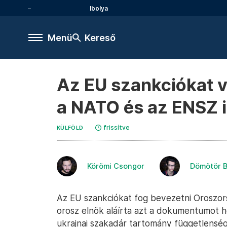
Ibolya
Menü
Kereső
Az EU szankciókat 
a NATO és az ENSZ i
frissítve
KÜLFÖLD
Körömi Csongor
Dömötör B
Az EU szankciókat fog bevezetni Oroszor
orosz elnök aláírta azt a dokumentumot hé
ukrajnai szakadár tartomány függetlenségé