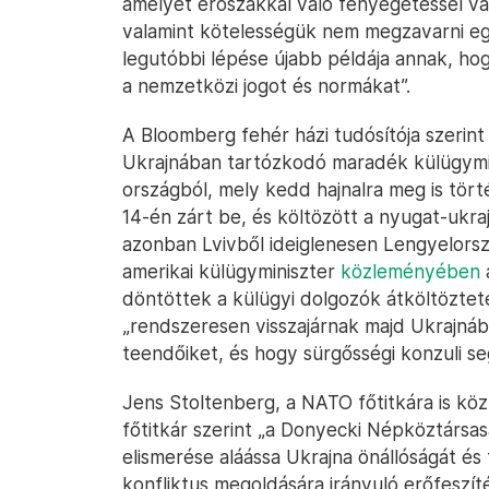
amelyet erőszakkal való fenyegetéssel va
valamint kötelességük nem megzavarni egy
legutóbbi lépése újabb példája annak, ho
a nemzetközi jogot és normákat”.
A Bloomberg fehér házi tudósítója szerint
Ukrajnában tartózkodó maradék külügymin
országból, mely kedd hajnalra meg is tör
14-én zárt be, és költözött a nyugat-ukra
azonban Lvivből ideiglenesen Lengyelors
amerikai külügyminiszter
közleményében
döntöttek a külügyi dolgozók átköltözteté
„rendszeresen visszajárnak majd Ukrajnáb
teendőiket, és hogy sürgősségi konzuli se
Jens Stoltenberg, a NATO főtitkára is közl
főtitkár szerint „a Donyecki Népköztársa
elismerése aláássa Ukrajna önállóságát és 
konfliktus megoldására irányuló erőfeszít