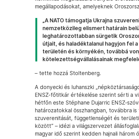
megállapodásokat, amelyeknek Oroszország
„A NATO támogatja Ukrajna szuverenitá
nemzetközileg elismert határain bel
leghatározottabban sürgetik Oroszor
útjait, és haladéktalanul hagyjon fe
területén és környékén, továbbá von
kötelezettségvállalásainak megfelel
– tette hozzá Stoltenberg.
A donyecki és luhanszki „népköztársaságo
ENSZ-főtitkár értékelése szerint sérti a 
hétfőn este Stéphane Dujarric ENSZ-szóv
határozatokkal összhangban, továbbra is 
szuverenitását, függetlenségét és terület
között” – idézi a világszervezet állásfogl
magyar idő szerint kedden hajnali három ó