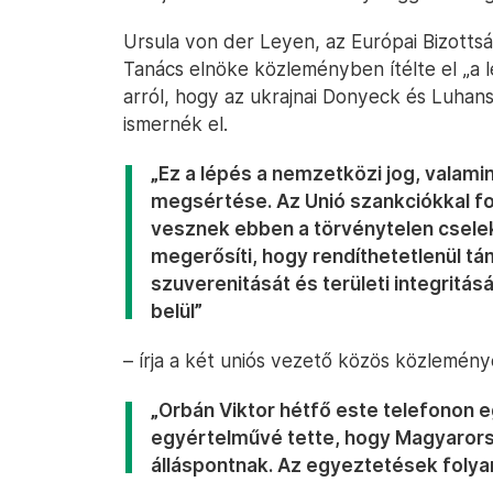
Ursula von der Leyen, az Európai Bizottsá
Tanács elnöke közleményben ítélte el „a 
arról, hogy az ukrajnai Donyeck és Luhan
ismernék el.
„Ez a lépés a nemzetközi jog, valam
megsértése. Az Unió szankciókkal fo
vesznek ebben a törvénytelen csele
megerősíti, hogy rendíthetetlenül t
szuverenitását és területi integritás
belül”
– írja a két uniós vezető közös közlemény
„Orbán Viktor hétfő este telefonon e
egyértelművé tette, hogy Magyarors
álláspontnak. Az egyeztetések foly