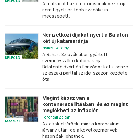
BELFÖLD
A matracot húzó motorcsónak vezetője
nem figyelt és több szabályt is
megszegett.
Nemzetközi díjakat nyert a Balaton
két új katamaránja
Nyilas Gergely
A Bahart Szlovákiában gyártott
BELFÖLD
személyszállító katamaránjai
Balatonföldvárt és Fonyódot kötik össze
az északi parttal az idei szezon kezdete
óta.
Megint káosz van a
konténerszállításban, és ez megint
meglökheti az inflációt
Torontáli Zoltán
KÖZÉLET
Az okok eltérőek, mint a koronavírus-
járvány után, de a következmények
hasonlóak lehetnek.