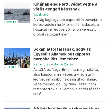
Kínának elege lett, véget vetne a
vörös-tengeri káosznak
Váczi István
A világ legnagyobb exportőrét zavarják a
KÖZÉLET
kereskedelmi hajók elleni támadások, a
húszikat felfegyverző Iránon keresztül
próbál változást elérni.
Sokan attól tartanak, hogy az
Egyesült Államok puskaporos
hordóba lőtt Jemenben
Iván András
–
Molnár Zoltán
KÜLFÖLD
Az USA és Nagy-Britannia megmutatta,
alsó hangon mire képes a világ egyik
legforgalmasabb hajózási útvonalának
védelmében, de úgy tűnik, ezzel nem
rettentették el a Jemen jelentős részét
uraló...
Afrikát kerülgetik a teherhajók, az