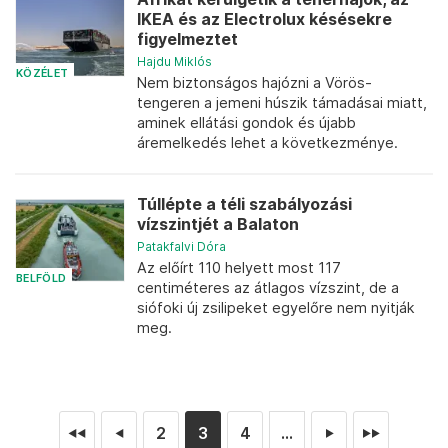
IKEA és az Electrolux késésekre
figyelmeztet
Hajdu Miklós
KÖZÉLET
Nem biztonságos hajózni a Vörös-
tengeren a jemeni húszik támadásai miatt,
aminek ellátási gondok és újabb
áremelkedés lehet a következménye.
Túllépte a téli szabályozási
vízszintjét a Balaton
Patakfalvi Dóra
Az előírt 110 helyett most 117
BELFÖLD
centiméteres az átlagos vízszint, de a
siófoki új zsilipeket egyelőre nem nyitják
meg.
2
3
4
...
◄◄
◄
►
►►