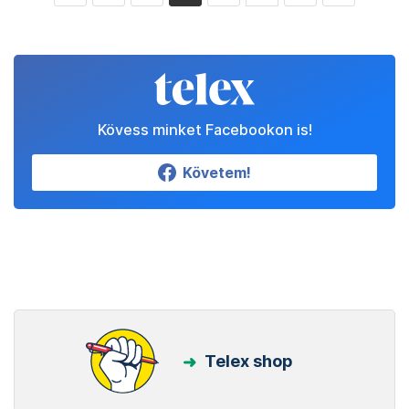
Kövess minket Facebookon is!
Követem!
Telex shop