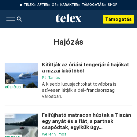
TELEX
AFTER
G7
KARAKTER
TÁMOGATÁS
SHOP
Támogatás
Hajózás
Kitiltják az óriási tengerjáró hajókat
a nizzai kikötőből
Pál Tamás
A kisebb luxusjachtokat továbbra is
KÜLFÖLD
szívesen látják a dél-franciaországi
városban.
Felfújható matracon húztak a Tiszán
egy anyát és a fiát, a partnak
csapódtak, egyikük úgy...
Weiler Vilmos