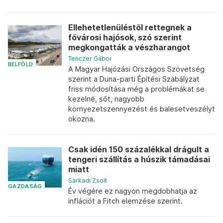
Ellehetetlenüléstől rettegnek a
fővárosi hajósok, szó szerint
megkongatták a vészharangot
Tenczer Gábor
BELFÖLD
A Magyar Hajózási Országos Szövetség
szerint a Duna-parti Építési Szabályzat
friss módosítása még a problémákat se
kezelné, sőt, nagyobb
környezetszennyezést és balesetveszélyt
okozna.
Csak idén 150 százalékkal drágult a
tengeri szállítás a húszik támadásai
miatt
Sarkadi Zsolt
GAZDASÁG
Év végére ez nagyon megdobhatja az
inflációt a Fitch elemzése szerint.