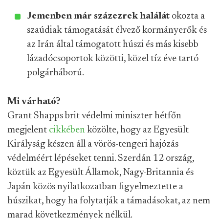
Jemenben már százezrek halálát
okozta a
szaúdiak támogatását élvező kormányerők és
az Irán által támogatott húszi és más kisebb
lázadócsoportok közötti, közel tíz éve tartó
polgárháború.
Mi várható?
Grant Shapps brit védelmi miniszter hétfőn
megjelent
cikkében
közölte, hogy az Egyesült
Királyság készen áll a vörös-tengeri hajózás
védelméért lépéseket tenni. Szerdán 12 ország,
köztük az Egyesült Államok, Nagy-Britannia és
Japán közös nyilatkozatban figyelmeztette a
húszikat, hogy ha folytatják a támadásokat, az nem
marad következmények nélkül.