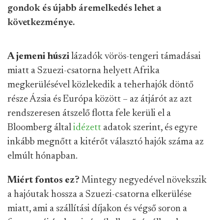
gondok és újabb áremelkedés lehet a
következménye.
A jemeni
húszi
lázadók vörös-tengeri támadásai
miatt a Szuezi-csatorna helyett Afrika
megkerülésével közlekedik a teherhajók döntő
része Ázsia és Európa között – az átjárót az azt
rendszeresen átszelő flotta fele kerüli el a
Bloomberg által
idézett
adatok szerint, és egyre
inkább megnőtt a kitérőt választó hajók száma az
elmúlt hónapban.
Miért fontos ez?
Mintegy negyedével növekszik
a hajóutak hossza a Szuezi-csatorna elkerülése
miatt, ami a szállítási díjakon és végső soron a