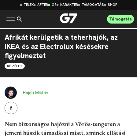
TELEX
AFTER
G7
KARAKTER
TÁMOGATÁS
SHOP
Támogatás
Afrikát kerülgetik a teherhajók, az
IKEA és az Electrolux késésekre
figyelmeztet
KÖZÉLET
Hajdu Miklós
Nem biztonságos hajózni a Vörös-tengeren a
jemeni húszik támadásai miatt, aminek ellátási