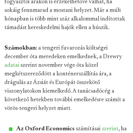
fogyasztói árakon is érzékelhetővé válhat, ha
sokáig fennmarad a mostani helyzet. Már a múlt
hónapban is több mint száz alkalommal indítottak
támadást kereskedelmi hajók ellen a húszik.
Számokban:
a tengeri fuvarozás költségei
december óta meredeken emelkednek, a Drewry
adatai
szerint november vége óta közel
megkétszereződött a konténerszállítás ára, a
drágulás az Ázsiát és Európát összekötő
viszonylatokon kiemelkedő. A tanácsadócég a
következő hetekben további emelkedésre számít a
vörös-tengeri helyzet miatt.
Az Oxford Economics
számításai
szerint
, ha