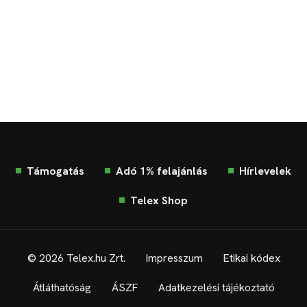
Támogatás
Adó 1% felajánlás
Hírlevelek
Telex Shop
© 2026 Telex.hu Zrt.
Impresszum
Etikai kódex
Átláthatóság
ÁSZF
Adatkezelési tájékoztató