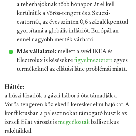
a teherhajóknak több hónapon át el kell
kerülniük a Vörös-tengert és a Szuezi-
csatornát, az éves szinten 0,6 százalékponttal
gyorsítaná a globális inflációt. Európában
ennél nagyobb mérték várható.
Más vállalatok
mellett a svéd IKEA és
Electrolux is késésekre
figyelmeztetett
egyes
termékeknél az ellátási lánc problémái miatt.
Háttér:
a húszi lázadók a gázai háború óta támadják a
Vörös-tengeren közlekedő kereskedelmi hajókat. A
konfliktusban a palesztinokat támogató húszik az
izraeli Eilat városát is
megcélozták
ballisztikus
rakétákkal.