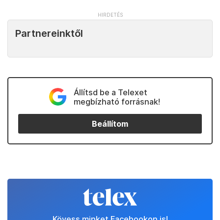
Partnereinktől
Állítsd be a Telexet
megbízható forrásnak!
Beállítom
Kövess minket Facebookon is!