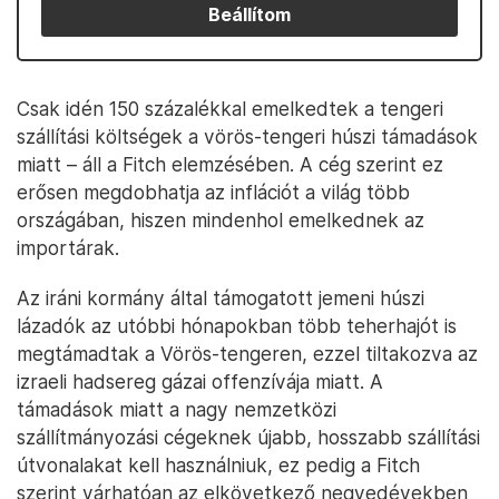
Beállítom
Csak idén 150 százalékkal emelkedtek a tengeri
szállítási költségek a vörös-tengeri húszi támadások
miatt – áll a Fitch elemzésében. A cég szerint ez
erősen megdobhatja az inflációt a világ több
országában, hiszen mindenhol emelkednek az
importárak.
Az iráni kormány által támogatott jemeni húszi
lázadók az utóbbi hónapokban több teherhajót is
megtámadtak a Vörös-tengeren, ezzel tiltakozva az
izraeli hadsereg gázai offenzívája miatt. A
támadások miatt a nagy nemzetközi
szállítmányozási cégeknek újabb, hosszabb szállítási
útvonalakat kell használniuk, ez pedig a Fitch
szerint várhatóan az elkövetkező negyedévekben