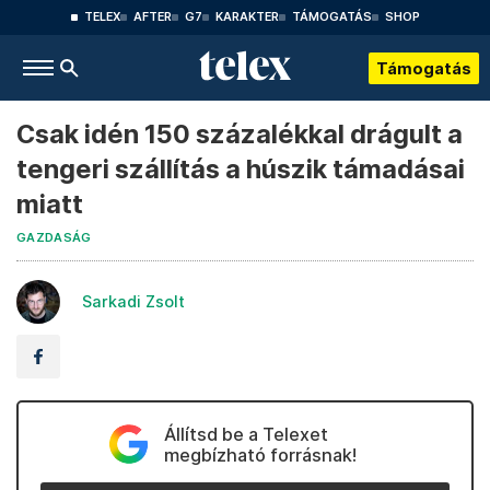
TELEX
AFTER
G7
KARAKTER
TÁMOGATÁS
SHOP
Támogatás
Csak idén 150 százalékkal drágult a
tengeri szállítás a húszik támadásai
miatt
GAZDASÁG
Sarkadi Zsolt
Állítsd be a Telexet
megbízható forrásnak!