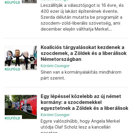
KÜLFÖLD
Leszállítják a választójogot is 16 évre, és
400 ezer új lakást építenének évente.
Szerda délután mutatta be programját a
szocdem-zöld-liberális szövetség, ami
december elején válthatja Merkel...
Koalíciós tárgyalásokat kezdenek a
szocdemek, a Zöldek és a liberálisok
Németországban
Körömi Csongor
KÜLFÖLD
Sínen van a kormányalakítás mindhárom
párt szerint.
Egy lépéssel közelebb az új német
kormány: a szocdemekkel
egyeztetnek a Zöldek és a liberálisok
Körömi Csongor
KÜLFÖLD
Egyre valószínűbb, hogy Angela Merkel
utódja Olaf Scholz lesz a kancellári
poszton.