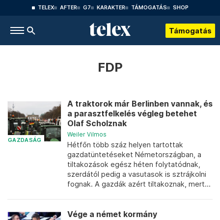
TELEX
AFTER
G7
KARAKTER
TÁMOGATÁS
SHOP
Támogatás
FDP
A traktorok már Berlinben vannak, és
a parasztfelkelés végleg betehet
Olaf Scholznak
Weiler Vilmos
GAZDASÁG
Hétfőn több száz helyen tartottak
gazdatüntetéseket Németországban, a
tiltakozások egész héten folytatódnak,
szerdától pedig a vasutasok is sztrájkolni
fognak. A gazdák azért tiltakoznak, mert...
Vége a német kormány