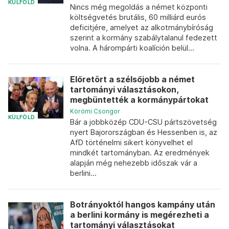
KÜLFÖLD
Nincs még megoldás a német központi
költségvetés brutális, 60 milliárd eurós
deficitjére, amelyet az alkotmánybíróság
szerint a kormány szabálytalanul fedezett
volna. A hárompárti koalíción belül...
Előretört a szélsőjobb a német
tartományi választásokon,
megbüntették a kormánypártokat
Körömi Csongor
KÜLFÖLD
Bár a jobbközép CDU-CSU pártszövetség
nyert Bajorországban és Hessenben is, az
AfD történelmi sikert könyvelhet el
mindkét tartományban. Az eredmények
alapján még nehezebb időszak vár a
berlini...
Botrányoktól hangos kampány után
a berlini kormány is megérezheti a
tartományi választásokat