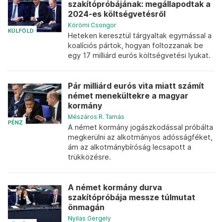
szakítópróbájának: megállapodtak a
2024-es költségvetésről
Körömi Csongor
KÜLFÖLD
Heteken keresztül tárgyaltak egymással a
koalíciós pártok, hogyan foltozzanak be
egy 17 milliárd eurós költségvetési lyukat.
Pár milliárd eurós vita miatt számít
német menekültekre a magyar
kormány
Mészáros R. Tamás
PÉNZ
A német kormány jogászkodással próbálta
megkerülni az alkotmányos adósságféket,
ám az alkotmánybíróság lecsapott a
trükközésre.
A német kormány durva
szakítópróbája messze túlmutat
önmagán
Nyilas Gergely