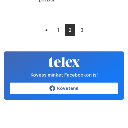
1
2
3
◄
Kövess minket Facebookon is!
Követem!