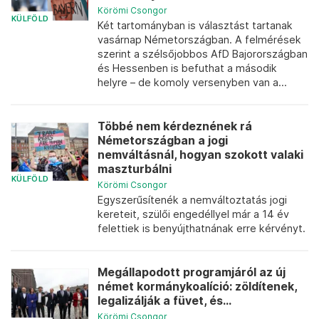
Körömi Csongor
KÜLFÖLD
Két tartományban is választást tartanak
vasárnap Németországban. A felmérések
szerint a szélsőjobbos AfD Bajorországban
és Hessenben is befuthat a második
helyre – de komoly versenyben van a...
Többé nem kérdeznének rá
Németországban a jogi
nemváltásnál, hogyan szokott valaki
maszturbálni
KÜLFÖLD
Körömi Csongor
Egyszerűsítenék a nemváltoztatás jogi
kereteit, szülői engedéllyel már a 14 év
felettiek is benyújthatnának erre kérvényt.
Megállapodott programjáról az új
német kormánykoalíció: zöldítenek,
legalizálják a füvet, és...
Körömi Csongor