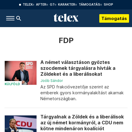
TELEX
AFTER
G7
KARAKTER
TÁMOGATÁS
SHOP
Támogatás
FDP
A német választáson győztes
szocdemek tárgyalásra hívták a
Zöldeket és a liberálisokat
Joób Sándor
KÜLFÖLD
Az SPD frakcióvezetője szerint az
emberek gyors kormányalakítást akarnak
Németországban.
Tárgyalnak a Zöldek és a liberálisok
az új német kormányról, a CDU nem
kötne mindenáron koalíciót