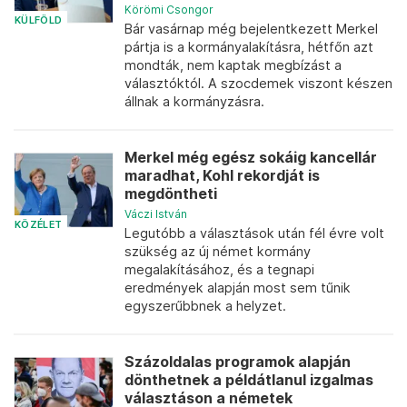
Körömi Csongor
KÜLFÖLD
Bár vasárnap még bejelentkezett Merkel
pártja is a kormányalakításra, hétfőn azt
mondták, nem kaptak megbízást a
választóktól. A szocdemek viszont készen
állnak a kormányzásra.
Merkel még egész sokáig kancellár
maradhat, Kohl rekordját is
megdöntheti
Váczi István
KÖZÉLET
Legutóbb a választások után fél évre volt
szükség az új német kormány
megalakításához, és a tegnapi
eredmények alapján most sem tűnik
egyszerűbbnek a helyzet.
Százoldalas programok alapján
dönthetnek a példátlanul izgalmas
választáson a németek