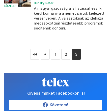
Bucsky Péter
KÖZÉLET
A magyar gazdaságra is hatással lesz, ki
kerül kormányra a német pártok kiélezett
versenyében. A választóknak az idehaza
megszokottnál részletesebb programok
segítenek dönteni.
1
2
3
◄◄
◄
Kövess minket Facebookon is!
Követem!