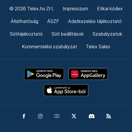
© 2026 Telex.hu Zrt.
Impresszum
Etikai kódex
Átláthatóság
ÁSZF
Adatkezelési tájékoztató
Sütitájékoztató
Süti beállítások
Szabályzatok
Kommentelési szabályzat
Telex Sales