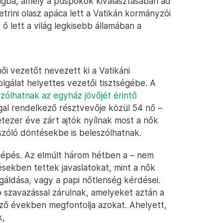
ságba, amely a püspökök kiválasztásában ad
trini olasz apáca lett a Vatikán kormányzói
ő lett a világ legkisebb államában a
i vezetőt nevezett ki a Vatikáni
olgálat helyettes vezetői tisztségébe. A
szólhatnak az egyház jövőjét érintő
ggal rendelkező résztvevője közül 54 nő –
tezer éve zárt ajtók nyílnak most a nők
 szóló döntésekbe is beleszólhatnak.
lépés. Az elmúlt három hétben a – nem
ésekben tettek javaslatokat, mint a nők
áldása, vagy a papi nőtlenség kérdései.
ó szavazással zárulnak, amelyeket aztán a
ző években megfontolja azokat. Ahelyett,
k,