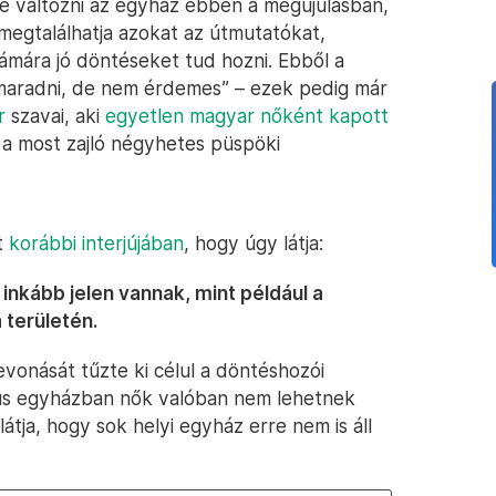
e változni az egyház ebben a megújulásban,
 megtalálhatja azokat az útmutatókat,
zámára jó döntéseket tud hozni. Ebből a
 maradni, de nem érdemes” – ezek pedig már
r
szavai, aki
egyetlen magyar nőként kapott
 a most zajló négyhetes püspöki
t
korábbi interjújában
, hogy úgy látja:
inkább jelen vannak, mint például a
területén.
vonását tűzte ki célul a döntéshozói
ikus egyházban nők valóban nem lehetnek
ja, hogy sok helyi egyház erre nem is áll