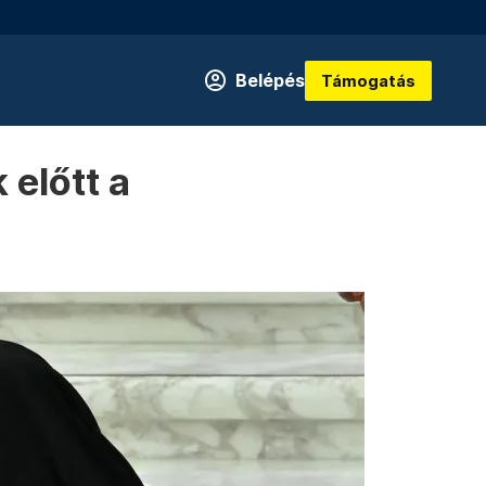
Belépés
Támogatás
 előtt a