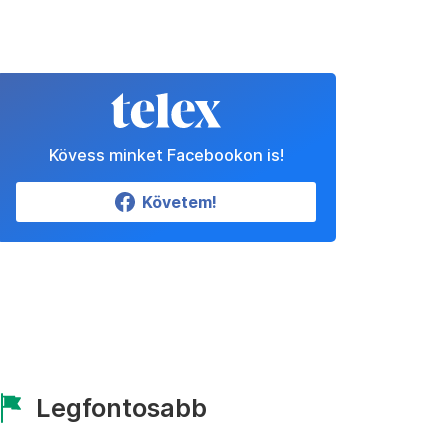
Kövess minket Facebookon is!
Követem!
Legfontosabb