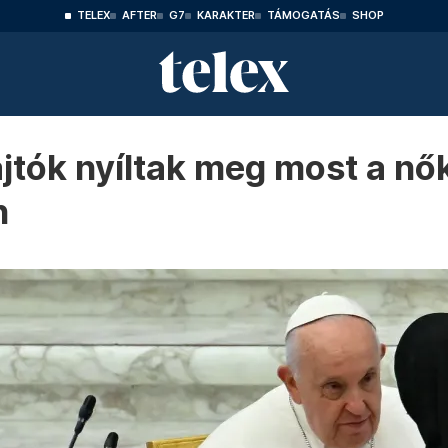
TELEX
AFTER
G7
KARAKTER
TÁMOGATÁS
SHOP
jtók nyíltak meg most a nők
n