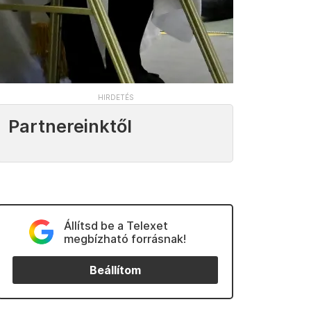
Partnereinktől
Állítsd be a Telexet
megbízható forrásnak!
Beállítom