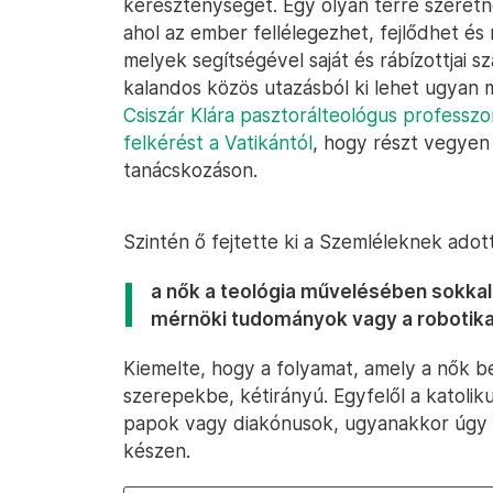
kereszténységét. Egy olyan térré szeretn
ahol az ember fellélegezhet, fejlődhet és
melyek segítségével saját és rábízottjai s
kalandos közös utazásból ki lehet ugyan
Csiszár Klára pasztorálteológus professzo
felkérést a Vatikántól
, hogy részt vegyen
tanácskozáson.
Szintén ő fejtette ki a Szemléleknek adot
a nők a teológia művelésében sokkal 
mérnöki tudományok vagy a robotika 
Kiemelte, hogy a folyamat, amely a nők be
szerepekbe, kétirányú. Egyfelől a katol
papok vagy diakónusok, ugyanakkor úgy lát
készen.