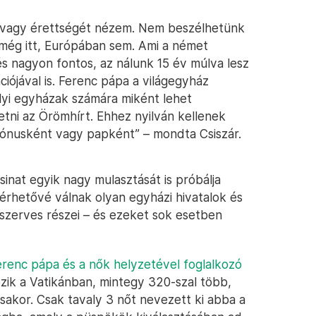
t, vagy érettségét nézem. Nem beszélhetünk
 még itt, Európában sem. Ami a német
s nagyon fontos, az nálunk 15 év múlva lesz
ciójával is. Ferenc pápa a világegyház
elyi egyházak számára miként lehet
etni az Örömhírt. Ehhez nyilván kellenek
akónusként vagy papként” – mondta Csiszár.
Zsinat egyik nagy mulasztását is próbálja
elérhetővé válnak olyan egyházi hivatalok és
 szerves részei – és ezeket sok esetben
erenc pápa és a nők helyzetével foglalkozó
gozik a Vatikánban, mintegy 320-szal több,
sakor. Csak tavaly 3 nőt nevezett ki abba a