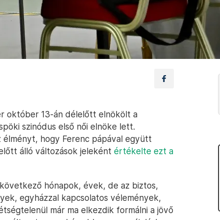
r október 13-án délelőtt elnökölt a
pöki szinódus első női elnöke lett.
 élményt, hogy Ferenc pápával együtt
előtt álló változások jeleként
értékelte ezt a
következő hónapok, évek, de az biztos,
ények, egyházzal kapcsolatos vélemények,
étségtelenül már ma elkezdik formálni a jövő