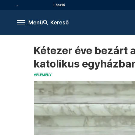
László
Menü
Kereső
Kétezer éve bezárt a
katolikus egyházba
VÉLEMÉNY