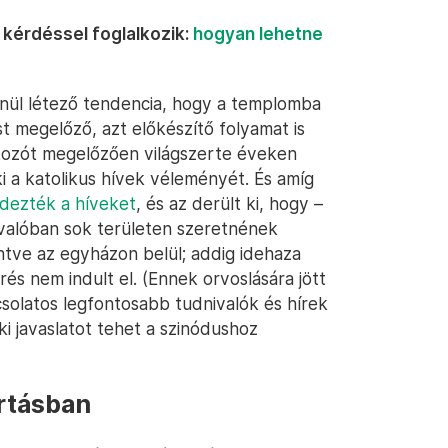
 kérdéssel foglalkozik:
hogyan lehetne
lenül létező tendencia, hogy a templomba
st megelőző, azt előkészítő folyamat is
lkozót megelőzően világszerte éveken
i a katolikus hívek véleményét. És amíg
dezték a híveket
, és az derült ki, hogy –
 valóban sok területen szeretnének
ntve az egyházon belül; addig idehaza
és nem indult el. (Ennek orvoslására jött
csolatos legfontosabb tudnivalók és hírek
rki javaslatot tehet a szinódushoz
rtásban