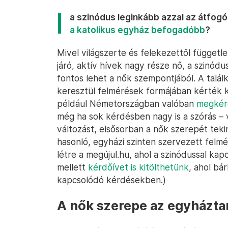
a szinódus leginkább azzal az átfogó
a katolikus egyház befogadóbb
?
Mivel világszerte és felekezettől függet
járó, aktív hívek nagy része nő, a szinódu
fontos lehet a nők szempontjából. A talá
keresztül felmérések formájában kérték k
például Németországban valóban
megkér
még ha sok kérdésben nagy is a szórás –
változást, elsősorban a nők szerepét teki
hasonló, egyházi szinten szervezett felmér
létre a megújul.hu, ahol a szinódussal kap
mellett
kérdőívet is kitölthetünk
, ahol bá
kapcsolódó kérdésekben.)
A nők szerepe az egyházta