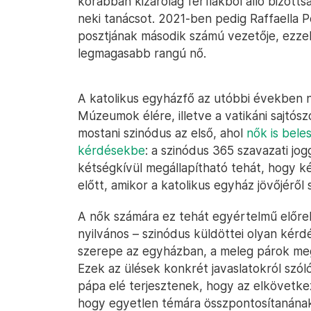
korábban kizárólag férfiakból álló bizott
neki tanácsot. 2021-ben pedig Raffaella Pe
posztjának második számú vezetője, ezzel 
legmagasabb rangú nő.
A katolikus egyházfő az utóbbi években nő
Múzeumok élére, illetve a vatikáni sajtósz
mostani szinódus az első, ahol
nők is bele
kérdésekbe
: a szinódus 365 szavazati jo
kétségkívül megállapítható tehát, hogy ké
előtt, amikor a katolikus egyház jövőjéről
A nők számára ez tehát egyértelmű előre
nyilvános – szinódus küldöttei olyan kérd
szerepe az egyházban, a meleg párok meg
Ezek az ülések konkrét javaslatokról szól
pápa elé terjesztenek, hogy az elkövetke
hogy egyetlen témára összpontosítanána