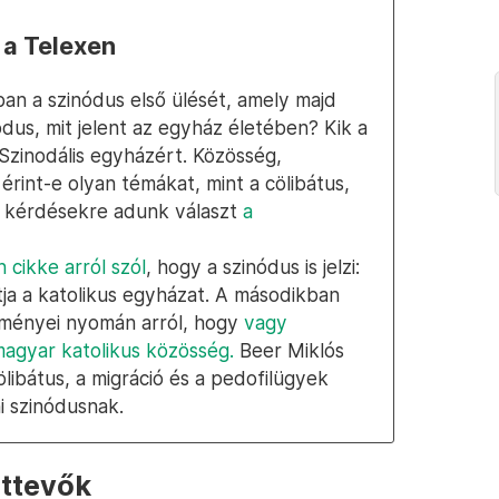
 a Telexen
ban a szinódus első ülését, amely majd
ódus, mit jelent az egyház életében? Kik a
Szinodális egyházért. Közösség,
 érint-e olyan témákat, mint a cölibátus,
 kérdésekre adunk választ
a
 cikke arról szól
, hogy a szinódus is jelzi:
ja a katolikus egyházat. A másodikban
dményei nyomán arról, hogy
vagy
magyar katolikus közösség.
Beer Miklós
libátus, a migráció és a pedofilügyek
ni szinódusnak.
attevők