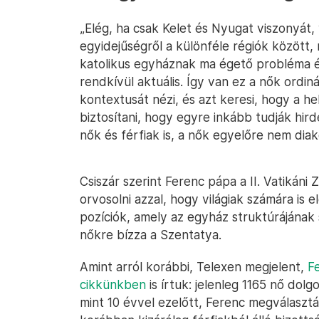
„Elég, ha csak Kelet és Nyugat viszonyá
egyidejűségről a különféle régiók között,
katolikus egyháznak ma égető probléma é
rendkívül aktuális. Így van ez a nők ordiná
kontextusát nézi, és azt keresi, hogy a h
biztosítani, hogy egyre inkább tudják hird
nők és férfiak is, a nők egyelőre nem di
Csiszár szerint Ferenc pápa a II. Vatikáni 
orvosolni azzal, hogy világiak számára is 
pozíciók, amely az egyház struktúrájának
nőkre bízza a Szentatya.
Amint arról korábbi, Telexen megjelent,
F
cikkünkben
is írtuk: jelenleg 1165 nő dol
mint 10 évvel ezelőtt, Ferenc megválasztá