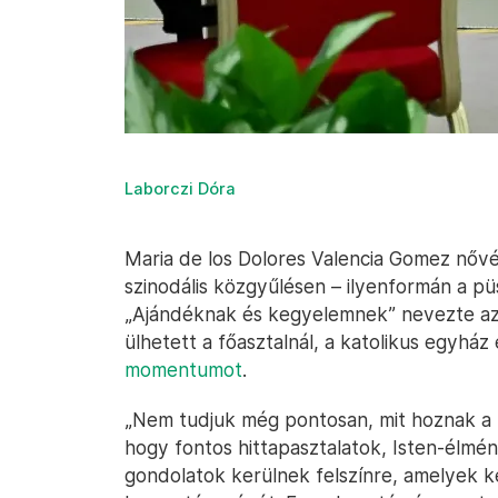
Laborczi Dóra
Maria de los Dolores Valencia Gomez nővé
szinodális közgyűlésen – ilyenformán a püs
„Ajándéknak és kegyelemnek” nevezte az
ülhetett a főasztalnál, a katolikus egyház 
momentumot
.
„Nem tudjuk még pontosan, mit hoznak a 
hogy fontos hittapasztalatok, Isten-élm
gondolatok kerülnek felszínre, amelyek k