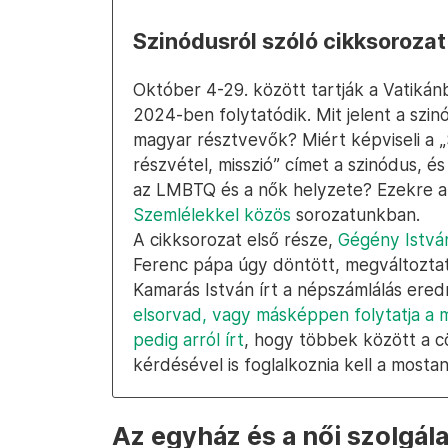
Szinódusról szóló cikksorozat
Október 4-29. között tartják a Vatikán
2024-ben folytatódik. Mit jelent a szin
magyar résztvevők? Miért képviseli a „
részvétel, misszió” címet a szinódus, és
az LMBTQ és a nők helyzete? Ezekre a
Szemlélekkel közös
sorozatunkban.
A cikksorozat első része,
Gégény István
Ferenc pápa úgy döntött, megváltoztat
Kamarás István írt a népszámlálás ere
elsorvad, vagy másképpen folytatja a 
pedig arról írt
, hogy többek között a cö
kérdésével is foglalkoznia kell a mosta
Az egyház és a női szolgál