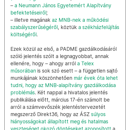
–
a Neumann János Egyetemért Alapítvány
befektetéseiről
;
– illetve magának
az MNB-nek a működési
szabályszerűségéről
, köztük
a székházfelújítás
költségéről
.
Ezek közül az első, a PADME gazdálkodásáról
szóló jelentés szólt a legnagyobbat, annak
ellenére, hogy – ahogy arról
a Telex
műsorában
is sok szó esett – a független sajtó
munkájának köszönhetően
már évek óta lehet
tudni, hogy az MNB-alapítvány gazdálkodása
problémás
. Két nappal a hivatalos jelentés
publikálása előtt, március 17-én számolt be
arról a számvevőszék jelentéstervezetét
megszerző Direkt36, hogy az ÁSZ
súlyos
hiányosságokat állapított meg és hatalmas
veszteséget okozó döntéseket azonosított
a