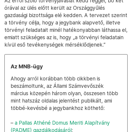
Az erről szóló törvényjavaslat kedd reggel, bő két
órával az ülés előtt került az Országgyűlés
gazdasági bizottsága elé kedden. A tervezet szerint
a törvény célja, hogy a jegybank alapvető, illetve
törvényi feladatait minél hatékonyabban láthassa el,
emiatt szükséges az is, hogy „a törvényi feladatain
kívül eső tevékenységek mérséklődjenek.”
Az MNB-ügy
Ahogy arról korábban több cikkben is
beszámoltunk, az Állami Számvevőszék
március közepén három olyan, összesen több
mint hatszáz oldalas jelentést publikált, ami
többé-kevésbé a jegybankhoz köthető:
–
a Pallas Athéné Domus Meriti Alapítvány
(PADME) gazdálkodásáról
;