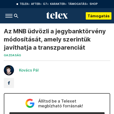
TELEX
AFTER
G7
KARAKTER
TÁMOGATÁS
SHOP
Támogatás
Az MNB üdvözli a jegybanktörvény
módosítását, amely szerintük
javíthatja a transzparenciát
GAZDASÁG
Kovács Pál
Állítsd be a Telexet
megbízható forrásnak!