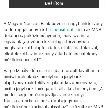
Beállítom
A Magyar Nemzeti Bank üdvözli a jegybanktörvény
kedd reggel benyújtott
módosítását
– írta az MNB
délutáni sajtóközleményében, mely szerint a
jegybank „a jövőben kizárólag a törvényben
meghatározott alapfeladatok ellátására fókuszál,
elkötelezett az intézmény átlátható és hatékony
működése mellett.”
Varga Mihály idén márciusában fordult levélben a
miniszterelnökhöz, amelyben a jegybank
alapítványainak felülvizsgálatát kezdeményezte,
amit a jegybank támogatott, áll a közleményben. „A
módosítás jelentősen javítja az intézményi
transzparenciát és hozzájárul a jegybank
működésének racionalizálásához” – közölte az MNB.