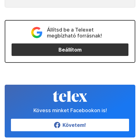
Állítsd be a Telexet
megbízható forrásnak!
Beállítom
Kövess minket Facebookon is!
Követem!