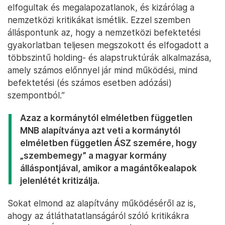
elfogultak és megalapozatlanok, és kizárólag a
nemzetközi kritikákat ismétlik. Ezzel szemben
álláspontunk az, hogy a nemzetközi befektetési
gyakorlatban teljesen megszokott és elfogadott a
többszintű holding- és alapstruktúrák alkalmazása,
amely számos előnnyel jár mind működési, mind
befektetési (és számos esetben adózási)
szempontból.”
Azaz a kormánytól elméletben független
MNB alapítványa azt veti a kormánytól
elméletben független ÁSZ szemére, hogy
„szembemegy” a magyar kormány
álláspontjával, amikor a magántőkealapok
jelenlétét kritizálja.
Sokat elmond az alapítvány működéséről az is,
ahogy az átláthatatlanságáról szóló kritikákra