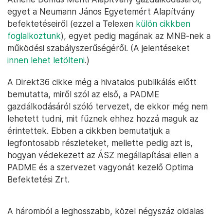
egyet a Neumann János Egyetemért Alapítvány
befektetéseiről (ezzel a Telexen
külön cikkben
foglalkoztunk
), egyet pedig magának az MNB-nek a
működési szabályszerűségéről. (A jelentéseket
innen lehet letölteni
.)
A Direkt36 cikke még a hivatalos publikálás előtt
bemutatta, miről szól az első, a PADME
gazdálkodásáról szóló tervezet, de ekkor még nem
lehetett tudni, mit fűznek ehhez hozzá maguk az
érintettek. Ebben a cikkben bemutatjuk a
legfontosabb részleteket, mellette pedig azt is,
hogyan védekezett az ÁSZ megállapításai ellen a
PADME és a szervezet vagyonát kezelő Optima
Befektetési Zrt.
A háromból a leghosszabb, közel négyszáz oldalas