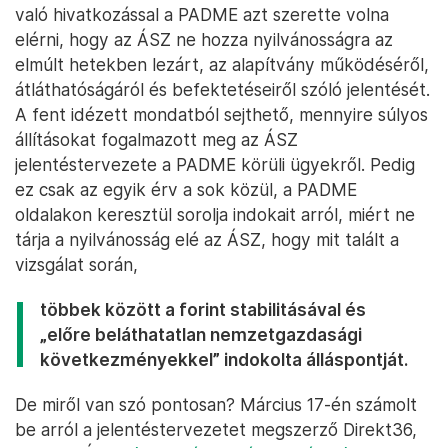
való hivatkozással a PADME azt szerette volna
elérni, hogy az ÁSZ ne hozza nyilvánosságra az
elmúlt hetekben lezárt, az alapítvány működéséről,
átláthatóságáról és befektetéseiről szóló jelentését.
A fent idézett mondatból sejthető, mennyire súlyos
állításokat fogalmazott meg az ÁSZ
jelentéstervezete a PADME körüli ügyekről. Pedig
ez csak az egyik érv a sok közül, a PADME
oldalakon keresztül sorolja indokait arról, miért ne
tárja a nyilvánosság elé az ÁSZ, hogy mit talált a
vizsgálat során,
többek között a forint stabilitásával és
„előre beláthatatlan nemzetgazdasági
következményekkel” indokolta álláspontját.
De miről van szó pontosan? Március 17-én számolt
be arról a jelentéstervezetet megszerző Direkt36,