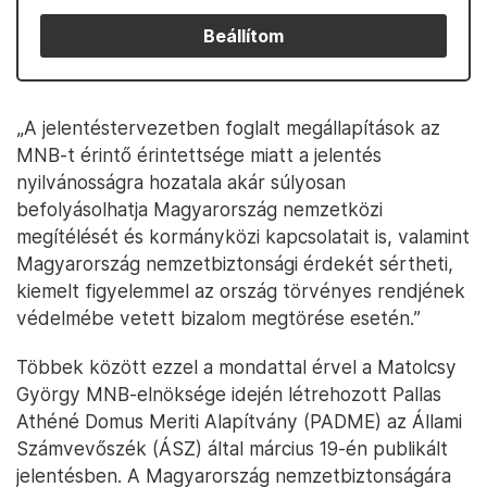
Beállítom
„A jelentéstervezetben foglalt megállapítások az
MNB-t érintő érintettsége miatt a jelentés
nyilvánosságra hozatala akár súlyosan
befolyásolhatja Magyarország nemzetközi
megítélését és kormányközi kapcsolatait is, valamint
Magyarország nemzetbiztonsági érdekét sértheti,
kiemelt figyelemmel az ország törvényes rendjének
védelmébe vetett bizalom megtörése esetén.”
Többek között ezzel a mondattal érvel a Matolcsy
György MNB-elnöksége idején létrehozott Pallas
Athéné Domus Meriti Alapítvány (PADME) az Állami
Számvevőszék (ÁSZ) által március 19-én publikált
jelentésben. A Magyarország nemzetbiztonságára