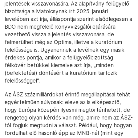
jelentések visszavonására. Az alapítvány felügyelő
bizottsága a Matolcsynak írt 2025. januári
levelében azt írja, álláspontja szerint elsődlegesen a
BDO nem megfelelő könyvvizsgálói eljárására
vezethető vissza a jelentés visszavonása, de
felmerülhet még az Optima, illetve a kuratórium
felelőssége is. Ugyanennek a levélnek egy másik
érdekes pontja, amikor a felügyelőbizottság
félkövér betűkkel kiemelve azt írja, „minden
(befektetési) döntésért a kuratórium tartozik
felelősséggel”.
Az ÁSZ százmilliárdokat érintő megállapításai tehát
egyértelműen súlyosak: eleve az is elképesztő,
hogy Európa közepén ilyesmi megtörténhetett, de
rengeteg olyan kérdés van még, amire nem az ÁSZ-
tól fogjuk megtudni a választ. Például, hogy hogyan
fordulhat elő hasonló épp az MNB-nél (mint egy