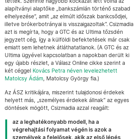
tettek. Szerinte nagyobb kockázat lett volna az
alapítványi alaptőke „bankszámlán történő szabad
elhelyezése”, amit „az elmúlt időszak bankcsődjei,
illetve brókerbotrányai is visszaigazoltak”. Csizmadia
azt is megírta, hogy a GTC és az Ultima tőzsdén
jegyzett cég, így a külföldi befektetések már csak
emiatt sem lehetnek átláthatatlanok. (A GTC és az
Ultima ügyével kapcsolatban a napokban derült ki
egy újabb részlet, a Válasz Online cikke szerint a
két céggel
Kovács Petra néven levelezhetett
Matolcsy Ádám
, Matolcsy György fia.)
Az ÁSZ kritikájára, miszerint tulajdonosi érdekek
helyett más, „személyes érdekek állnak” az egyes
döntések mögött, Csizmadia azzal reagált:
az a leghatékonyabb modell, ha a
végrehajtási folyamat végén is azok a
személyek a felelősek, akik az első lépés