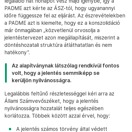
legalább hat hónapot vesz majd igénybe, így a
PADME azt kérte az ÁSZ-tól, hogy ugyanannyi
időre függessze fel az eljárást. Az észrevételekben
a PADME azt is kiemelte, hogy ez a konszolidáció
már önmagában „közvetlenül orvosolja a
jelentéstervezet azon megállapítását, miszerint a
döntéshozatali struktúra átláthatatlan és nem
hatékony”.
Az alapítványnak látszólag rendkívül fontos
volt, hogy a jelentés semmiképp se
kerüljön nyilvánosságra.
Legalábbis feltűnő részletességgel kéri arra az
Állami Számvevőszéket, hogy a jelentés
nyilvánosságra hozatalát teljes egészében
korlátozza. Többek között azzal érvel, hogy:
A jelentés számos törvény által védett