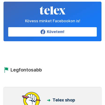
Kövess minket Facebookon is!
Követem!
Legfontosabb
Telex shop