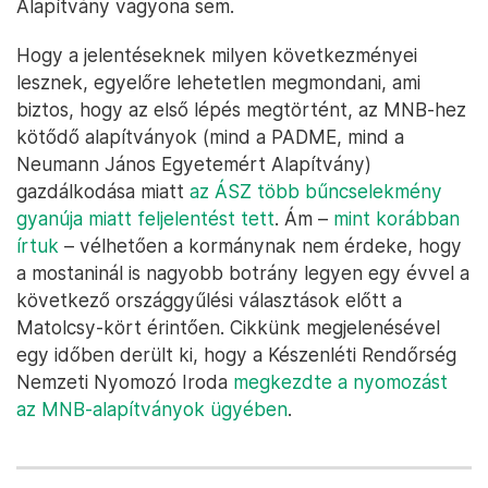
Alapítvány vagyona sem.
Hogy a jelentéseknek milyen következményei
lesznek, egyelőre lehetetlen megmondani, ami
biztos, hogy az első lépés megtörtént, az MNB-hez
kötődő alapítványok (mind a PADME, mind a
Neumann János Egyetemért Alapítvány)
gazdálkodása miatt
az ÁSZ több bűncselekmény
gyanúja miatt feljelentést tett
. Ám –
mint korábban
írtuk
– vélhetően a kormánynak nem érdeke, hogy
a mostaninál is nagyobb botrány legyen egy évvel a
következő országgyűlési választások előtt a
Matolcsy-kört érintően. Cikkünk megjelenésével
egy időben derült ki, hogy a Készenléti Rendőrség
Nemzeti Nyomozó Iroda
megkezdte a nyomozást
az MNB-alapítványok ügyében
.