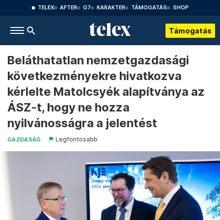
TELEX
AFTER
G7
KARAKTER
TÁMOGATÁS
SHOP
Támogatás
Beláthatatlan nemzetgazdasági
következményekre hivatkozva
kérlelte Matolcsyék alapítványa az
ÁSZ-t, hogy ne hozza
nyilvánosságra a jelentést
Legfontosabb
GAZDASÁG