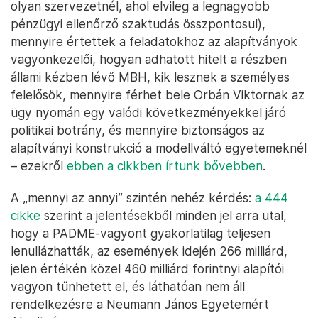
olyan szervezetnél, ahol elvileg a legnagyobb
pénzügyi ellenőrző szaktudás összpontosul),
mennyire értettek a feladatokhoz az alapítványok
vagyonkezelői, hogyan adhatott hitelt a részben
állami kézben lévő MBH, kik lesznek a személyes
felelősök, mennyire férhet bele Orbán Viktornak az
ügy nyomán egy valódi következményekkel járó
politikai botrány, és mennyire biztonságos az
alapítványi konstrukció a modellváltó egyetemeknél
– ezekről
ebben a cikkben írtunk bővebben
.
A „mennyi az annyi” szintén nehéz kérdés:
a 444
cikke
szerint a jelentésekből minden jel arra utal,
hogy a PADME-vagyont gyakorlatilag teljesen
lenullázhatták, az események idején 266 milliárd,
jelen értékén közel 460 milliárd forintnyi alapítói
vagyon tűnhetett el, és láthatóan nem áll
rendelkezésre a Neumann János Egyetemért