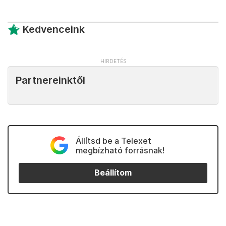
Kedvenceink
Partnereinktől
Állítsd be a Telexet
megbízható forrásnak!
Beállítom