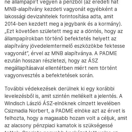
ne állampapírt vegyen a pénzből (az eredeti hat
MNB-alapítvány kezdeti vagyonát egyébként a
lakossági devizahitelek forintosítása adta, amit
2014-ben kezdett meg a jegybank és a kormány).
„Ezt követően született meg az a döntés, hogy az
állampapírokban történő befektetés helyett az
alapítvány jövedelemtermelő eszközökbe fektesse
vagyonát”, érvel az MNB alapítványa. A PADME
ezután hosszan részletezi, hogy az ÁSZ
megállapításaival ellentétben miért nem történt
vagyonvesztés a befektetések során.
További védekezések derülnek ki egy korábbi
levelezésből is, amit szintén mellékelt a jelentés. A
Windisch László ÁSZ-elnöknek címzett levelében
Csizmadia Norbert, a PADME elnöke azt az érvet is
felhozta, hogy a magasabb hozam volt a céljuk, amit
az alacsony pénzpiaci kamatok is szükségessé