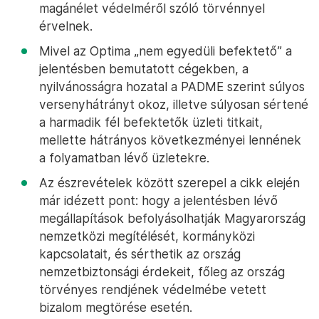
magánélet védelméről szóló törvénnyel
érvelnek.
Mivel az Optima „nem egyedüli befektető” a
jelentésben bemutatott cégekben, a
nyilvánosságra hozatal a PADME szerint súlyos
versenyhátrányt okoz, illetve súlyosan sértené
a harmadik fél befektetők üzleti titkait,
mellette hátrányos következményei lennének
a folyamatban lévő üzletekre.
Az észrevételek között szerepel a cikk elején
már idézett pont: hogy a jelentésben lévő
megállapítások befolyásolhatják Magyarország
nemzetközi megítélését, kormányközi
kapcsolatait, és sérthetik az ország
nemzetbiztonsági érdekeit, főleg az ország
törvényes rendjének védelmébe vetett
bizalom megtörése esetén.