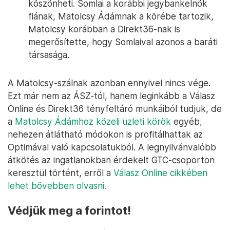
köszönheti. Somlai a korábbi jegybankelnök
fiának, Matolcsy Ádámnak a körébe tartozik,
Matolcsy korábban a Direkt36-nak is
megerősítette, hogy Somlaival azonos a baráti
társasága.
A Matolcsy-szálnak azonban ennyivel nincs vége.
Ezt már nem az ÁSZ-tól, hanem leginkább a Válasz
Online és Direkt36 tényfeltáró munkáiból tudjuk, de
a
Matolcsy Ádámhoz közeli üzleti körök
egyéb,
nehezen átlátható módokon is profitálhattak az
Optimával való kapcsolatukból. A legnyilvánvalóbb
átkötés az ingatlanokban érdekelt GTC-csoporton
keresztül történt, erről a
Válasz Online cikkében
lehet bővebben olvasni.
Védjük meg a forintot!