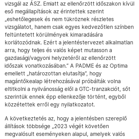
vizsgál az ÁSZ. Emiatt az ellenőrzött időszakon kívül
eső megállapítások az érintettek szerint
„eshetőlegesek és nem tükröznek részletes
vizsgálatot, hanem csak egyes kedvezőtlen színben
feltüntetett körülmények kimaradására
korlátozódnak. Ezért a jelentéstervezet alkalmatlan
arra, hogy teljes és valós képet mutasson a
gazdasági/vagyoni helyzetéről az ellenőrzött
időszak vonatkozásában.” A PADME és az Optima
emellett „határozottan elutasítja”, hogy
magántőkealap létrehozásával próbálták volna
eltitkolni a nyilvánosság elől a GTC-tranzakciót, sőt
szerintük ennek épp ellenkezője történt, egyből
közzétettek erről egy nyilatkozatot.
A következtetés az, hogy a jelentésben szereplő
állítások többsége „2023 végét követően
megvalósult eseményeken alapul, amelyek valós