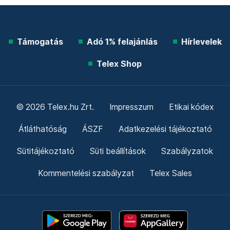
Támogatás
Adó 1% felajánlás
Hírlevelek
Telex Shop
© 2026 Telex.hu Zrt.
Impresszum
Etikai kódex
Átláthatóság
ÁSZF
Adatkezelési tájékoztató
Sütitájékoztató
Süti beállítások
Szabályzatok
Kommentelési szabályzat
Telex Sales