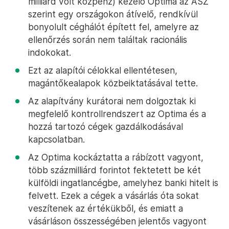
milliárd volt közpénz) kezelő Optima az ÁSZ
szerint egy országokon átívelő, rendkívül
bonyolult céghálót épített fel, amelyre az
ellenőrzés során nem találtak racionális
indokokat.
Ezt az alapítói célokkal ellentétesen,
magántőkealapok közbeiktatásával tette.
Az alapítvány kurátorai nem dolgoztak ki
megfelelő kontrollrendszert az Optima és a
hozzá tartozó cégek gazdálkodásával
kapcsolatban.
Az Optima kockáztatta a rábízott vagyont,
több százmilliárd forintot fektetett be két
külföldi ingatlancégbe, amelyhez banki hitelt is
felvett. Ezek a cégek a vásárlás óta sokat
veszítenek az értékükből, és emiatt a
vásárláson összességében jelentős vagyont