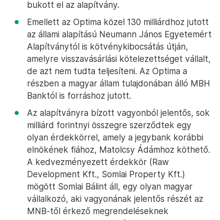
bukott el az alapítvány.
Emellett az Optima közel 130 milliárdhoz jutott
az állami alapítású Neumann János Egyetemért
Alapítványtól is kötvénykibocsátás útján,
amelyre visszavásárlási kötelezettséget vállalt,
de azt nem tudta teljesíteni. Az Optima a
részben a magyar állam tulajdonában álló MBH
Banktól is forráshoz jutott.
Az alapítványra bízott vagyonból jelentős, sok
milliárd forintnyi összegre szerződtek egy
olyan érdekkörrel, amely a jegybank korábbi
elnökének fiához, Matolcsy Ádámhoz köthető.
A kedvezményezett érdekkör (Raw
Development Kft., Somlai Property Kft.)
mögött Somlai Bálint áll, egy olyan magyar
vállalkozó, aki vagyonának jelentős részét az
MNB-től érkező megrendeléseknek