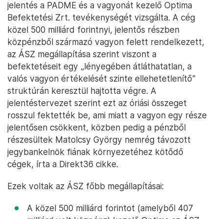
jelentés a PADME és a vagyonát kezelő Optima
Befektetési Zrt. tevékenységét vizsgálta. A cég
közel 500 milliárd forintnyi, jelentős részben
közpénzből származó vagyon felett rendelkezett,
az ÁSZ megállapítása szerint viszont a
befektetéseit egy „lényegében átláthatatlan, a
valós vagyon értékelését szinte ellehetetlenítő”
struktúrán keresztül hajtotta végre. A
jelentéstervezet szerint ezt az óriási összeget
rosszul fektették be, ami miatt a vagyon egy része
jelentősen csökkent, közben pedig a pénzből
részesültek Matolcsy György nemrég távozott
jegybankelnök fiának környezetéhez kötődő
cégek, írta a Direkt36 cikke.
Ezek voltak az ÁSZ főbb megállapításai:
A közel 500 milliárd forintot (amelyből 407