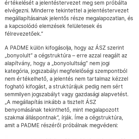
értékelését a jelentéstervezet meg sem próbálta
elvégezni. Minderre tekintettel a jelentéstervezet
megállapításainak jelentős része megalapozatlan, és
a kapcsolódó elemzések felületesek és
félrevezetőek.”
A PADME külön kifogásolja, hogy az ÁSZ szerint
„bonyolult” a cégstruktúra – erre azzal reagált az
alapítvány, hogy a „bonyolultság” nem jogi
kategória, jogszabályi megfelelőségi szempontból
nem értékelhető, a jelentés nem tartalmaz kézzel
fogható kifogást, a struktúrájuk pedig nem sért
semmilyen jogszabályt vagy gazdasági alapvetést.
„A megállapítás inkább a tisztelt ÁSZ
benyomásának tekinthető, mint megalapozott
szakmai álláspontnak”, írják. Íme a cégstruktúra,
amit a PADME részéről próbálnak megvédeni: