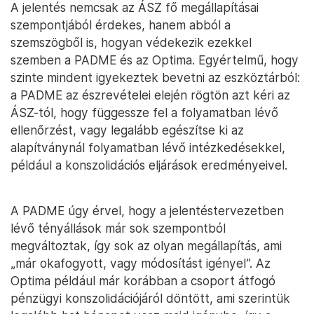
A jelentés nemcsak az ÁSZ fő megállapításai
szempontjából érdekes, hanem abból a
szemszögből is, hogyan védekezik ezekkel
szemben a PADME és az Optima. Egyértelmű, hogy
szinte mindent igyekeztek bevetni az eszköztárból:
a PADME az észrevételei elején rögtön azt kéri az
ÁSZ-tól, hogy függessze fel a folyamatban lévő
ellenőrzést, vagy legalább egészítse ki az
alapítványnál folyamatban lévő intézkedésekkel,
például a konszolidációs eljárások eredményeivel.
A PADME úgy érvel, hogy a jelentéstervezetben
lévő tényállások már sok szempontból
megváltoztak, így sok az olyan megállapítás, ami
„már okafogyott, vagy módosítást igényel”. Az
Optima például már korábban a csoport átfogó
pénzügyi konszolidációjáról döntött, ami szerintük