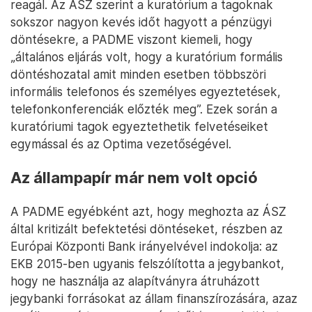
reagál. Az ÁSZ szerint a kuratórium a tagoknak
sokszor nagyon kevés időt hagyott a pénzügyi
döntésekre, a PADME viszont kiemeli, hogy
„általános eljárás volt, hogy a kuratórium formális
döntéshozatal amit minden esetben többszöri
informális telefonos és személyes egyeztetések,
telefonkonferenciák előzték meg”. Ezek során a
kuratóriumi tagok egyeztethetik felvetéseiket
egymással és az Optima vezetőségével.
Az állampapír már nem volt opció
A PADME egyébként azt, hogy meghozta az ÁSZ
által kritizált befektetési döntéseket, részben az
Európai Központi Bank irányelvével indokolja: az
EKB 2015-ben ugyanis felszólította a jegybankot,
hogy ne használja az alapítványra átruházott
jegybanki forrásokat az állam finanszírozására, azaz