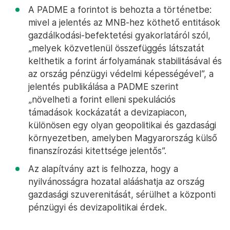
A PADME a forintot is behozta a történetbe:
mivel a jelentés az MNB-hez köthető entitások
gazdálkodási-befektetési gyakorlatáról szól,
„melyek közvetlenül összefüggés látszatát
kelthetik a forint árfolyamának stabilitásával és
az ország pénzügyi védelmi képességével”, a
jelentés publikálása a PADME szerint
„növelheti a forint elleni spekulációs
támadások kockázatát a devizapiacon,
különösen egy olyan geopolitikai és gazdasági
környezetben, amelyben Magyarország külső
finanszírozási kitettsége jelentős”.
Az alapítvány azt is felhozza, hogy a
nyilvánosságra hozatal alááshatja az ország
gazdasági szuverenitását, sérülhet a központi
pénzügyi és devizapolitikai érdek.