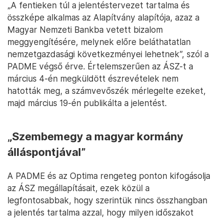
„A fentieken túl a jelentéstervezet tartalma és
összképe alkalmas az Alapítvány alapítója, azaz a
Magyar Nemzeti Bankba vetett bizalom
meggyengítésére, melynek előre beláthatatlan
nemzetgazdasági következményei lehetnek”, szól a
PADME végső érve. Értelemszerűen az ÁSZ-t a
március 4-én megküldött észrevételek nem
hatották meg, a számvevőszék mérlegelte ezeket,
majd március 19-én publikálta a jelentést.
„Szembemegy a magyar kormány
álláspontjával”
A PADME és az Optima rengeteg ponton kifogásolja
az ÁSZ megállapításait, ezek közül a
legfontosabbak, hogy szerintük nincs összhangban
a jelentés tartalma azzal, hogy milyen időszakot