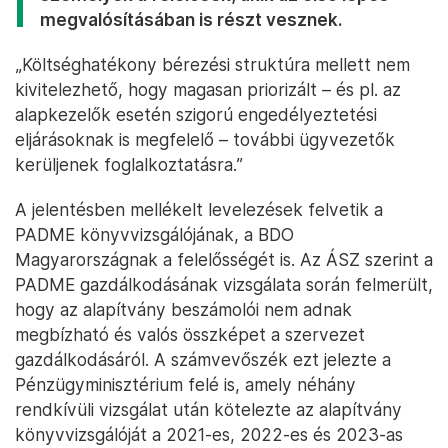
megvalósításában is részt vesznek.
„Költséghatékony bérezési struktúra mellett nem
kivitelezhető, hogy magasan priorizált – és pl. az
alapkezelők esetén szigorú engedélyeztetési
eljárásoknak is megfelelő – további ügyvezetők
kerüljenek foglalkoztatásra.”
A jelentésben mellékelt levelezések felvetik a
PADME könyvvizsgálójának, a BDO
Magyarországnak a felelősségét is. Az ÁSZ szerint a
PADME gazdálkodásának vizsgálata során felmerült,
hogy az alapítvány beszámolói nem adnak
megbízható és valós összképet a szervezet
gazdálkodásáról. A számvevőszék ezt jelezte a
Pénzügyminisztérium felé is, amely néhány
rendkívüli vizsgálat után kötelezte az alapítvány
könyvvizsgálóját a 2021-es, 2022-es és 2023-as