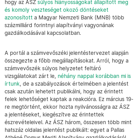
hogy az ÁSZ
súlyos hiányosságokat állapított meg
és komoly veszteséget okozó döntéseket
azonosított
a Magyar Nemzeti Bank (MNB) több
százmilliárd forintnyi alapítványi vagyonának
gazdálkodásával kapcsolatban.
A portál a számvevőszéki jelentéstervezet alapján
összegezte a főbb megállapításokat. Arról, hogy a
számvevőszék súlyos helyzetet feltáró
vizsgálatokat zárt le,
néhány nappal korábban mi is
írtunk
, de a szabályozások értelmében a jelentést
csak azután lehetett publikálni, hogy az érintett
felek lehetőséget kaptak a reakcióra. Ez március 19-
re megtörtént, ekkor hozta nyilvánosságra az ÁSZ
a jelentéseket, kiegészítve az érintettek
észrevételeivel. Az ÁSZ három, összesen több mint
hatszáz oldalas jelentést publikált: egyet a Pallas
Athéné Domus Meriti Alapítvány gazdálkodásáról,