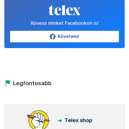
Kövess minket Facebookon is!
Követem!
Legfontosabb
Telex shop