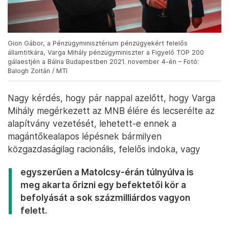
Gion Gábor, a Pénzügyminisztérium pénzügyekért felelős
államtitkára, Varga Mihály pénzügyminiszter a Figyelő TOP 200
gálaestjén a Bálna Budapestben 2021. november 4-én – Fotó:
Balogh Zoltán / MTI
Nagy kérdés, hogy pár nappal azelőtt, hogy Varga
Mihály megérkezett az MNB élére és lecserélte az
alapítvány vezetését, lehetett-e ennek a
magántőkealapos lépésnek bármilyen
közgazdaságilag racionális, felelős indoka, vagy
egyszerűen a Matolcsy-érán túlnyúlva is
meg akarta őrizni egy befektetői kör a
befolyását a sok százmilliárdos vagyon
felett.