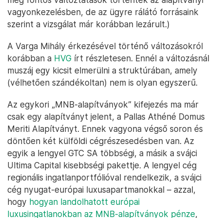
vagyonkezelésben, de az ügyre rálátó forrásaink
szerint a vizsgálat már korábban lezárult.)
A Varga Mihály érkezésével történő változásokról
korábban a
HVG
írt részletesen. Ennél a változásnál
muszáj egy kicsit elmerülni a struktúrában, amely
(vélhetően szándékoltan) nem is olyan egyszerű.
Az egykori „MNB-alapítványok” kifejezés ma már
csak egy alapítványt jelent, a Pallas Athéné Domus
Meriti Alapítványt. Ennek vagyona végső soron és
döntően két külföldi cégrészesedésben van. Az
egyik a lengyel GTC SA többségi, a másik a svájci
Ultima Capital kisebbségi pakettje. A lengyel cég
regionális ingatlanportfólióval rendelkezik, a svájci
cég nyugat-európai luxusapartmanokkal – azzal,
hogy
hogyan landolhatott európai
luxusingatlanokban az MNB-alapítványok pénze
,