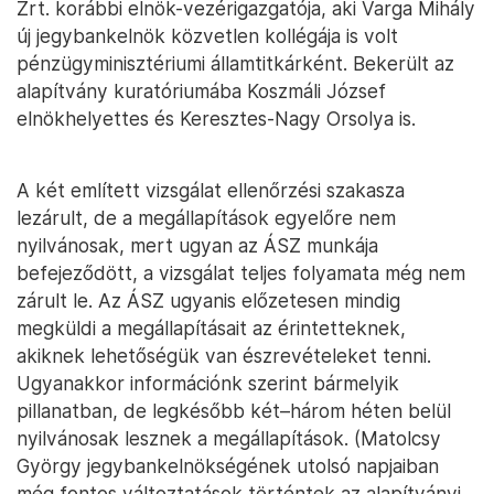
Zrt. korábbi elnök-vezérigazgatója, aki Varga Mihály
új jegybankelnök közvetlen kollégája is volt
pénzügyminisztériumi államtitkárként. Bekerült az
alapítvány kuratóriumába Koszmáli József
elnökhelyettes és Keresztes-Nagy Orsolya is.
A két említett vizsgálat ellenőrzési szakasza
lezárult, de a megállapítások egyelőre nem
nyilvánosak, mert ugyan az ÁSZ munkája
befejeződött, a vizsgálat teljes folyamata még nem
zárult le. Az ÁSZ ugyanis előzetesen mindig
megküldi a megállapításait az érintetteknek,
akiknek lehetőségük van észrevételeket tenni.
Ugyanakkor információnk szerint bármelyik
pillanatban, de legkésőbb két–három héten belül
nyilvánosak lesznek a megállapítások. (Matolcsy
György jegybankelnökségének utolsó napjaiban
még fontos változtatások történtek az alapítványi