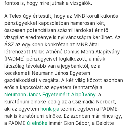
fontos is, hogy mire jutnak a vizsgálók.
A Telex úgy értesült, hogy az MNB körüli különös
pénzügyekkel kapcsolatban hamarosan két,
összesen potenciálisan százmilliárdokat érintő
vizsgálat eredménye is nyilvánosságra kerülhet. Az
ÁSZ az egyikben konkrétan az MNB által
létrehozott Pallas Athéné Domus Meriti Alapítvány
(PADME) pénzügyeivel foglalkozott, a másik
látszólag távolabb van a jegybanktól, ez a
kecskeméti Neumann János Egyetem
gazdálkodását vizsgálta. A két világ között azonban
erős a kapcsolat: az egyetem fenntartója a
Neumann János Egyetemért Alapítvány
, a
kuratórium elnöke pedig az a Csizmadia Norbert,
aki az egyetem
honlapja
szerint egyben a PADME-
nak is kuratóriumi elnöke. Ez azonban már nincs így,
a PADME
új elnöke
immár Gion Gábor, a Deloitte