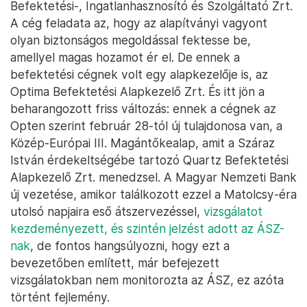
Befektetési-, Ingatlanhasznosító és Szolgáltató Zrt.
A cég feladata az, hogy az alapítványi vagyont
olyan biztonságos megoldással fektesse be,
amellyel magas hozamot ér el. De ennek a
befektetési cégnek volt egy alapkezelője is, az
Optima Befektetési Alapkezelő Zrt. És itt jön a
beharangozott friss változás: ennek a cégnek az
Opten szerint február 28-tól új tulajdonosa van, a
Közép-Európai III. Magántőkealap, amit a Száraz
István érdekeltségébe tartozó Quartz Befektetési
Alapkezelő Zrt. menedzsel. A Magyar Nemzeti Bank
új vezetése, amikor találkozott ezzel a Matolcsy-éra
utolsó napjaira eső átszervezéssel,
vizsgálatot
kezdeményezett, és szintén jelzést adott az ÁSZ-
nak
, de fontos hangsúlyozni, hogy ezt a
bevezetőben említett, már befejezett
vizsgálatokban nem monitorozta az ÁSZ, ez azóta
történt fejlemény.