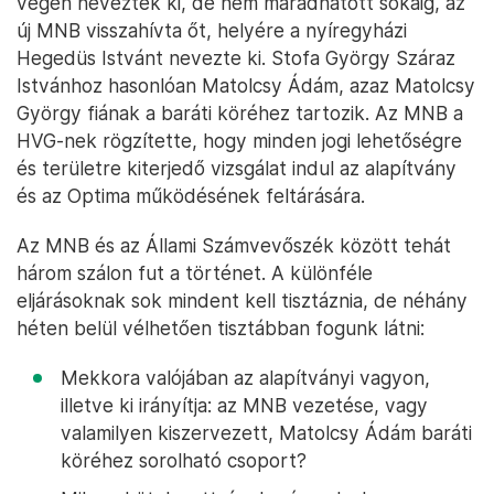
végén neveztek ki, de nem maradhatott sokáig, az
új MNB visszahívta őt, helyére a nyíregyházi
Hegedüs Istvánt nevezte ki. Stofa György Száraz
Istvánhoz hasonlóan Matolcsy Ádám, azaz Matolcsy
György fiának a baráti köréhez tartozik. Az MNB a
HVG-nek rögzítette, hogy minden jogi lehetőségre
és területre kiterjedő vizsgálat indul az alapítvány
és az Optima működésének feltárására.
Az MNB és az Állami Számvevőszék között tehát
három szálon fut a történet. A különféle
eljárásoknak sok mindent kell tisztáznia, de néhány
héten belül vélhetően tisztábban fogunk látni:
Mekkora valójában az alapítványi vagyon,
illetve ki irányítja: az MNB vezetése, vagy
valamilyen kiszervezett, Matolcsy Ádám baráti
köréhez sorolható csoport?