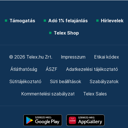
Támogatás
Adó 1% felajánlás
Hírlevelek
Telex Shop
© 2026 Telex.hu Zrt.
Impresszum
Etikai kódex
Átláthatóság
ÁSZF
Adatkezelési tájékoztató
Sütitájékoztató
Süti beállítások
Szabályzatok
Kommentelési szabályzat
Telex Sales