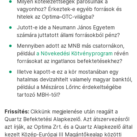
Milyen kötelezettségek párosulnak a
vagyonhoz? Érkeztek-e egyéb források és
hitelek az Optima–GTC-világba?
Jutott-e ide a Neumann János Egyetem
számára juttatott állami forrásokból pénz?
Mennyiben adott az MNB más csatornákon,
például
a Növekedési Kötvényprogram
révén
forrásokat az ingatlanos befektetésekhez?
Illetve kapott-e ez a kör mostanában egy
hatalmas devizahitelt valamely magyar banktól,
például a Mészáros Lőrinc érdekeltségébe
tartozó MBH-tól?
Frissítés:
Cikkünk megjelenése után reagált a
Quartz Befektetési Alapkezelő. Azt átszervezésről
azt írják, az Optima Zrt. és a Quartz Alapkezelő által
kezelt Közép-Európai III Magántőkealap közötti