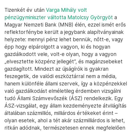
Tizenkét év után
Varga Mihály volt
pénzügyminiszter váltotta Matolcsy Györgyöt
a
Magyar Nemzeti Bank (MNB) élén, ezzel ismét erős
reflektorfénybe került a jegybank alapítványainak
helyzete: mennyi pénz lehet bennük, nőtt-e, vagy
épp hogy elpárolgott a vagyon, ki és hogyan
gazdálkodott vele, volt-e olyan, hogy a vagyon
„elvesztette közpénz jellegét”, és magánzsebeket
gazdagított. Mindezt az újságírók is gyakran
feszegetik, de valódi eszköztárral nem a média,
hanem különféle állami szervek, így a közpénzekkel
való gazdálkodást elméletileg érdemben vizsgálni
tudó Állami Számvevőszék (ÁSZ) rendelkezik. Egy
ÁSZ-vizsgálat, egy állam kezdeményezte átvilágítás
általában százmilliós, milliárdos értékeket érint –
olyan esetek, ahol a tét akár százmilliárdos is lehet,
ritkán adódnak, természetesen ennek megfelelően