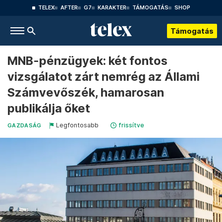
TELEX
AFTER
G7
KARAKTER
TÁMOGATÁS
SHOP
Támogatás
MNB-pénzügyek: két fontos
vizsgálatot zárt nemrég az Állami
Számvevőszék, hamarosan
publikálja őket
Legfontosabb
frissítve
GAZDASÁG