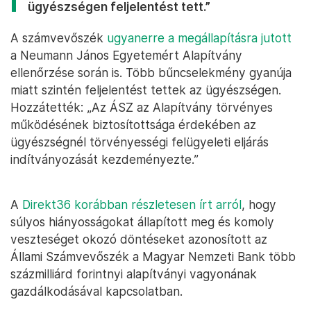
ügyészségen feljelentést tett.”
A számvevőszék
ugyanerre a megállapításra jutott
a Neumann János Egyetemért Alapítvány
ellenőrzése során is. Több bűncselekmény gyanúja
miatt szintén feljelentést tettek az ügyészségen.
Hozzátették: „Az ÁSZ az Alapítvány törvényes
működésének biztosítottsága érdekében az
ügyészségnél törvényességi felügyeleti eljárás
indítványozását kezdeményezte.”
A
Direkt36 korábban részletesen írt arról
, hogy
súlyos hiányosságokat állapított meg és komoly
veszteséget okozó döntéseket azonosított az
Állami Számvevőszék a Magyar Nemzeti Bank több
százmilliárd forintnyi alapítványi vagyonának
gazdálkodásával kapcsolatban.