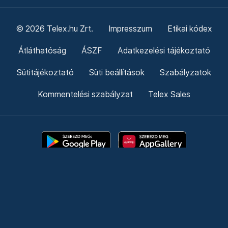
© 2026 Telex.hu Zrt.
Impresszum
Etikai kódex
Átláthatóság
ÁSZF
Adatkezelési tájékoztató
Sütitájékoztató
Süti beállítások
Szabályzatok
Kommentelési szabályzat
Telex Sales