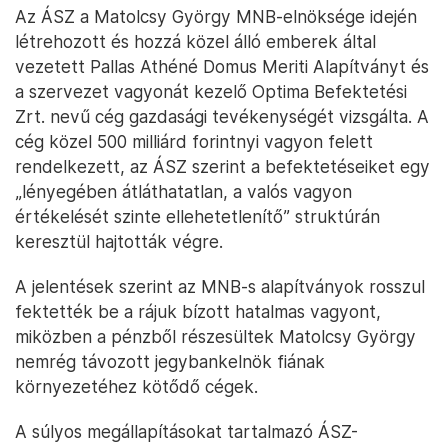
Az ÁSZ a Matolcsy György MNB-elnöksége idején
létrehozott és hozzá közel álló emberek által
vezetett Pallas Athéné Domus Meriti Alapítványt és
a szervezet vagyonát kezelő Optima Befektetési
Zrt. nevű cég gazdasági tevékenységét vizsgálta. A
cég közel 500 milliárd forintnyi vagyon felett
rendelkezett, az ÁSZ szerint a befektetéseiket egy
„lényegében átláthatatlan, a valós vagyon
értékelését szinte ellehetetlenítő” struktúrán
keresztül hajtották végre.
A jelentések szerint az MNB-s alapítványok rosszul
fektették be a rájuk bízott hatalmas vagyont,
miközben a pénzből részesültek Matolcsy György
nemrég távozott jegybankelnök fiának
környezetéhez kötődő cégek.
A súlyos megállapításokat tartalmazó ÁSZ-