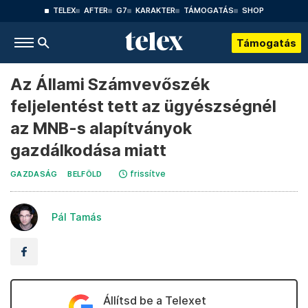
TELEX
AFTER
G7
KARAKTER
TÁMOGATÁS
SHOP
Támogatás
Az Állami Számvevőszék
feljelentést tett az ügyészségnél
az MNB-s alapítványok
gazdálkodása miatt
frissítve
GAZDASÁG
BELFÖLD
Pál Tamás
Állítsd be a Telexet