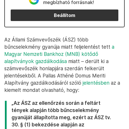
megbízható forrásnak!
Beállítom
Az Állami Számvevőszék (ÁSZ) több
bűncselekmény gyanúja miatt feljelentést tett
a
Magyar Nemzeti Bankhoz (MNB) kötődő
alapítványok gazdálkodása
miatt – derült ki a
számvevőszék honlapjára szerdán felkerült
jelentésekből. A Pallas Athéné Domus Meriti
Alapítvány gazdálkodásáról szóló
jelentésben
az a
kiemelt mondat olvasható, hogy:
„Az ÁSZ az ellenőrzés során a feltárt
tények alapján több bűncselekmény
gyanúját állapította meg, ezért az ÁSZ tv.
30. § (1) bekezdése alapján az