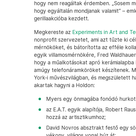
hogy nem reagáltak érdemben. „Sosem mo
hogy egyáltalán mondjanak valamit” – eml
gerillaakcióba kezdett.
Megkereste az
Experiments in Art and T
nonprofit szervezetet, ami azt tűzte ki c
mérnököket, és bátorította az efféle kolla
egyik villamosmérnökére, Fred Waldhauerra,
hogy a műalkotásokat apró kerámialapba ke
amúgy telefonáramköröket készítenek. Mye
York-i művészvilágban, és megszületett h
akartak hagyni a Holdon:
Myers egy önmagába fonódó hurkot r
az E.A.T. egyik alapítója, Robert Rau
hozzá az artisztikumhoz;
David Novros absztrakt festő egy sö
vékony, világos vonal húz át;