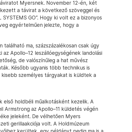
 táviratot Myersnek. November 12-én, két
érkezett a távirat a következő szöveggel és
LL SYSTEMS GO”. Hogy ki volt ez a bizonyos
veg egyértelműen jelezte, hogy a
 található ma, százszázalékosan csak úgy
i az Apollo–12 leszállóegységének landolási
etőség, de valószínűleg a hat művész
nták. Később ugyanis több technikus is
e kisebb személyes tárgyakat is küldtek a
 első holdbéli műalkotásként kezelik. A
eil Armstrong az Apollo–11 küldetés végén
béke jeleként. De vélhetően Myers
eti gerillaakciója volt. A Holdmúzeum
vőihez kerültek, egy példányt pedig ma is a