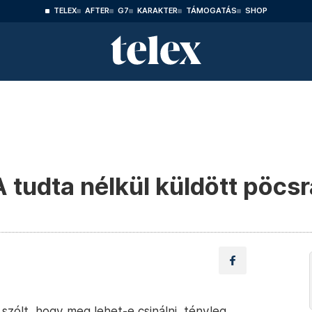
TELEX
AFTER
G7
KARAKTER
TÁMOGATÁS
SHOP
tudta nélkül küldött pöcsr
 szólt, hogy meg lehet-e csinálni, tényleg