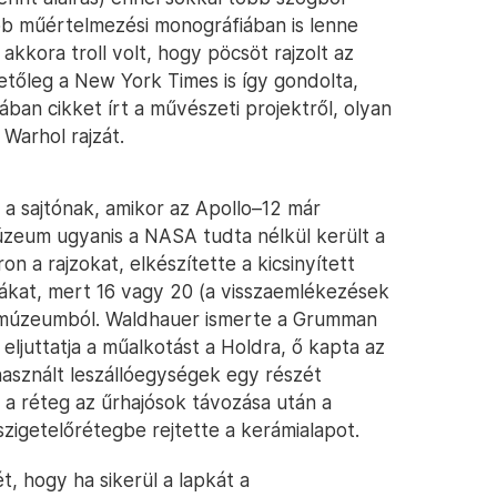
bb műértelmezési monográfiában is lenne
kkora troll volt, hogy pöcsöt rajzolt az
tőleg a New York Times is így gondolta,
ban cikket írt a művészeti projektről, olyan
 Warhol rajzát.
 a sajtónak, amikor az Apollo–12 már
múzeum ugyanis a NASA tudta nélkül került a
 a rajzokat, elkészítette a kicsinyített
ákat, mert 16 vagy 20 (a visszaemlékezések
dmúzeumból. Waldhauer ismerte a Grumman
 eljuttatja a műalkotást a Holdra, ő kapta az
asznált leszállóegységek egy részét
z a réteg az űrhajósok távozása után a
zigetelőrétegbe rejtette a kerámialapot.
 hogy ha sikerül a lapkát a