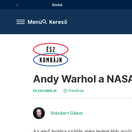
Emőd
Menü
Kereső
Andy Warhol a NASA 
frissítve
ÉSZKOMBÁJN
Stöckert Gábor
Az első holdra szállás még leginkább arról