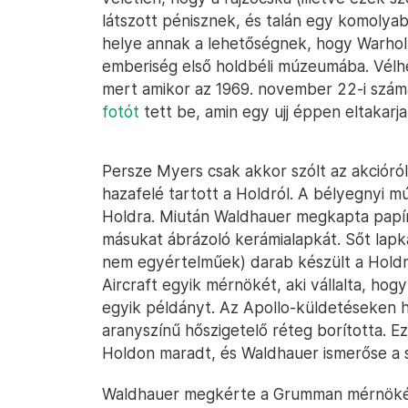
látszott pénisznek, és talán egy komolya
helye annak a lehetőségnek, hogy Warhol a
emberiség első holdbéli múzeumába. Vélhe
mert amikor az 1969. november 22-i számá
fotót
tett be, amin egy ujj éppen eltakarja
Persze Myers csak akkor szólt az akcióról
hazafelé tartott a Holdról. A bélyegnyi 
Holdra. Miután Waldhauer megkapta papíron
másukat ábrázoló kerámialapkát. Sőt lapk
nem egyértelműek) darab készült a Hol
Aircraft egyik mérnökét, aki vállalta, hogy
egyik példányt. Az Apollo-küldetéseken h
aranyszínű hőszigetelő réteg borította. E
Holdon maradt, és Waldhauer ismerőse a s
Waldhauer megkérte a Grumman mérnökét,