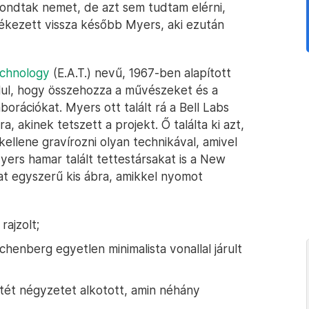
ndtak nemet, de azt sem tudtam elérni,
ékezett vissza később Myers, aki ezután
echnology
(E.A.T.) nevű, 1967-ben alapított
élul, hogy összehozza a művészeket és a
borációkat. Myers ott talált rá a Bell Labs
 akinek tetszett a projekt. Ő találta ki azt,
llene gravírozni olyan technikával, amivel
rs hamar talált tettestársakat is a New
at egyszerű kis ábra, amikkel nyomot
ajzolt;
schenberg egyetlen minimalista vonallal járult
tét négyzetet alkotott, amin néhány