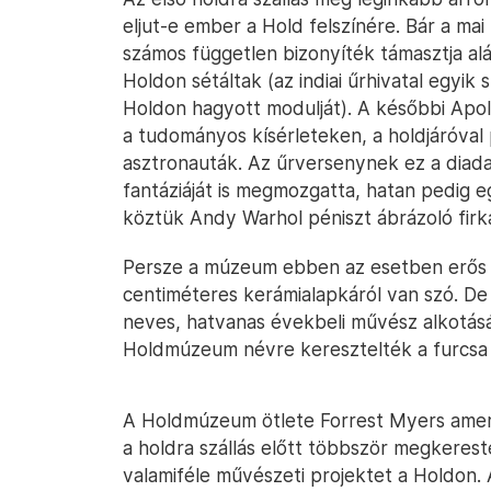
eljut-e ember a Hold felszínére. Bár a mai
számos független bizonyíték támasztja alá
Holdon sétáltak (az indiai űrhivatal egyik
Holdon hagyott modulját). A későbbi Apo
a tudományos kísérleteken, a holdjáróval
asztronauták. Az űrversenynek ez a diad
fantáziáját is megmozgatta, hatan pedig
köztük Andy Warhol péniszt ábrázoló firká
Persze a múzeum ebben az esetben erős 
centiméteres kerámialapkáról van szó. De
neves, hatvanas évekbeli művész alkotás
Holdmúzeum névre keresztelték a furcsa 
A Holdmúzeum ötlete Forrest Myers ameri
a holdra szállás előtt többször megkeres
valamiféle művészeti projektet a Holdon. A