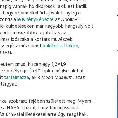
 napig vannak holdkórosok, akik ezt kétlik,
, hogy az amerikai űrhajósok tényleg a
 szondája
le is fényképezte
az Apollo–11
llo-küldetéseken már nagyobb hangsúly volt
 pedig messzebbre eljutottak az
almas időszaka a kortárs művészek
 egy egész múzeumot
küldtek a Holdra
,
jával.
eufemizmus, hiszen egy 1,3×1,9
 ez a bélyegméretű lapka mégiscsak hat
át
tartalmazza
, akik
Moon Museum
, azaz
tárgyat.
kai szobrász fejében született meg. Myers
te a NASA-t azzal, hogy támogassanak
z űrhivatal illetékesei erre úgy reagáltak,