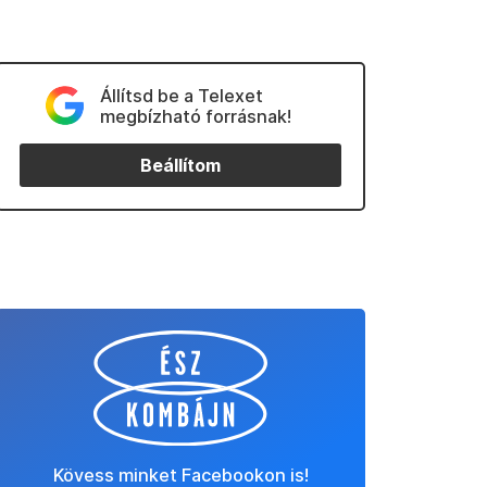
Állítsd be a Telexet
megbízható forrásnak!
Beállítom
Kövess minket Facebookon is!