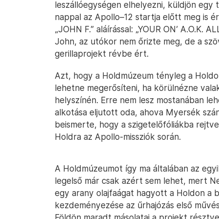
leszállóegységen elhelyezni, küldjön egy
nappal az Apollo–12 startja előtt meg is 
„JOHN F.” aláírással: „YOUR ON’ A.O.K. A
John, az utókor nem őrizte meg, de a szö
gerillaprojekt révbe ért.
Azt, hogy a Holdmúzeum tényleg a Holdon
lehetne megerősíteni, ha körülnézne valak
helyszínén. Erre nem lesz mostanában leh
alkotása eljutott oda, ahova Myersék szá
beismerte, hogy a szigetelőfóliákba rejtv
Holdra az Apollo-missziók során.
A Holdmúzeumot így ma általában az egyik
legelső már csak azért sem lehet, mert N
egy arany olajfaágat hagyott a Holdon a 
kezdeményezése az űrhajózás első művész
Földön maradt másolatai a projekt résztve