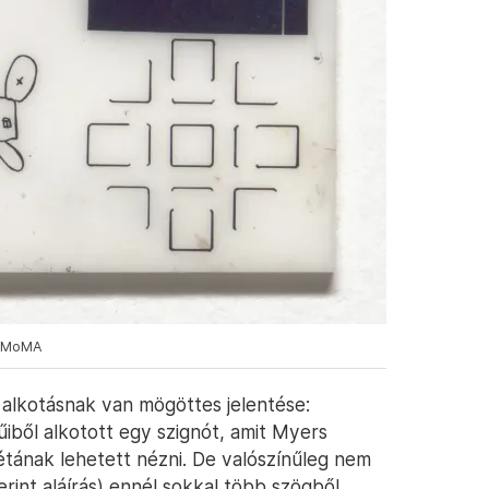
: MoMA
 alkotásnak van mögöttes jelentése:
ből alkotott egy szignót, amit Myers
étának lehetett nézni. De valószínűleg nem
erint aláírás) ennél sokkal több szögből