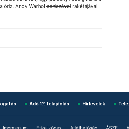
 őriz, Andy Warhol
péniszével
rakétájával
ogatás
Adó 1% felajánlás
Hírlevelek
Tele
Impresszum
Etikai kódex
Átláthatóság
ÁSZF
A