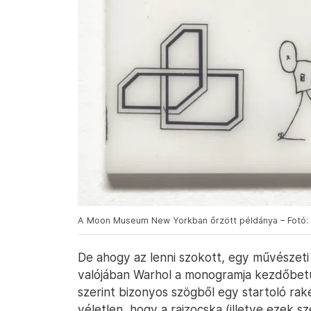
A Moon Museum New Yorkban őrzött példánya – Fotó
De ahogy az lenni szokott, egy művészeti
valójában Warhol a monogramja kezdőbetűi
szerint bizonyos szögből egy startoló rak
véletlen, hogy a rajzocska (illetve ezek sz