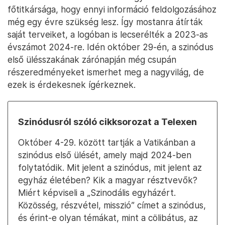
főtitkársága, hogy ennyi információ feldolgozásához
még egy évre szükség lesz. Így mostanra átírták
saját terveiket, a logóban is lecserélték a 2023-as
évszámot 2024-re. Idén október 29-én, a szinódus
első ülésszakának zárónapján még csupán
részeredményeket ismerhet meg a nagyvilág, de
ezek is érdekesnek ígérkeznek.
Szinódusról szóló cikksorozat a Telexen
Október 4-29. között tartják a Vatikánban a
szinódus első ülését, amely majd 2024-ben
folytatódik. Mit jelent a szinódus, mit jelent az
egyház életében? Kik a magyar résztvevők?
Miért képviseli a „Szinodális egyházért.
Közösség, részvétel, misszió” címet a szinódus,
és érint-e olyan témákat, mint a cölibátus, az