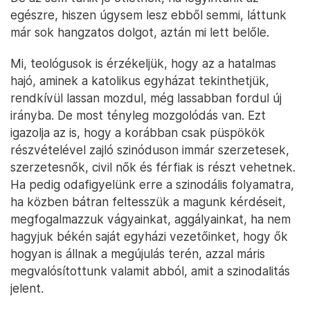
egészre, hiszen úgysem lesz ebből semmi, láttunk
már sok hangzatos dolgot, aztán mi lett belőle.
Mi, teológusok is érzékeljük, hogy az a hatalmas
hajó, aminek a katolikus egyházat tekinthetjük,
rendkívül lassan mozdul, még lassabban fordul új
irányba. De most tényleg mozgolódás van. Ezt
igazolja az is, hogy a korábban csak püspökök
részvételével zajló szinóduson immár szerzetesek,
szerzetesnők, civil nők és férfiak is részt vehetnek.
Ha pedig odafigyelünk erre a szinodális folyamatra,
ha közben bátran feltesszük a magunk kérdéseit,
megfogalmazzuk vágyainkat, aggályainkat, ha nem
hagyjuk békén saját egyházi vezetőinket, hogy ők
hogyan is állnak a megújulás terén, azzal máris
megvalósítottunk valamit abból, amit a szinodalitás
jelent.