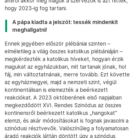
amiről akkor még maguk a szervezők is azt hitték,
hogy 2023-ig fog tartani.
A pápa kiadta a jelszót: tessék mindenkit
meghallgatni!
Ennek jegyében először plébániai szinten –
elméletileg a világ összes katolikus plébániáján –
megkérdezték a katolikus híveket, hogyan érzik
magukat az egyházukban, mit tartanak jónak, hol
fáj, min változtatnának, merre tovább. Ezt követte
az egyházmegyei, majd a nemzeti szint, végül
kontinentálisan is elemezték a beérkezett
reakciókat. A 2023 októberének első napjaiban
megkezdődött XVI. Rendes Szinódus az összes
kontinensről beérkezett katolikus „hangokat”
elemzi, és akár módosításokat is fognak javasolni a
szinódusi résztvevők. Valószínűleg a folyamatosan
áradó reakciók láttán döntött úgy a szinódus