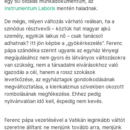
egy 60 oldalas munkadokumentum, az
Instrumentum Laboris
mentén haladnak.
De mégis, milyen változás várható reálisan, ha a
szinódus résztvevői – köztük hat magyar ajkú
személy, egyikük laikus nő – csak tanácsot
adhatnak? Itt jön képbe a „gyökérkezelés”. Ferenc
pápa szándéka szerint ugyanis az egyház lényegi
megújulásához nem gyors és látványos változásokra
van szükség, nem a társadalmi elvárásokhoz való
igazodás a cél, hanem a rossz szokások
levetkőzése, az egyháztagok gondolkodásának
megváltoztatása, a klerikalizmus szívekben okozott
rombolásának megfékezése. Ehhez pedig
nyilvánvalóan idő kell, éspedig nem kevés.
Ferenc pápa vezetésével a Vatikán leginkább váltót
szeretne állítani: ne menjünk tovább arra, menjünk