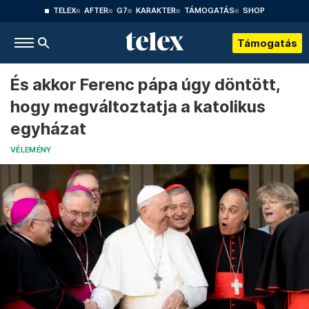
TELEX
AFTER
G7
KARAKTER
TÁMOGATÁS
SHOP
Támogatás
És akkor Ferenc pápa úgy döntött,
hogy megváltoztatja a katolikus
egyházat
VÉLEMÉNY