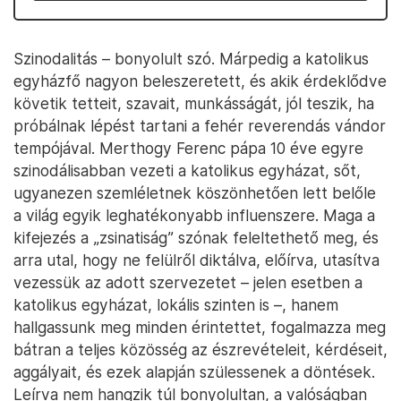
Szinodalitás – bonyolult szó. Márpedig a katolikus
egyházfő nagyon beleszeretett, és akik érdeklődve
követik tetteit, szavait, munkásságát, jól teszik, ha
próbálnak lépést tartani a fehér reverendás vándor
tempójával. Merthogy Ferenc pápa 10 éve egyre
szinodálisabban vezeti a katolikus egyházat, sőt,
ugyanezen szemléletnek köszönhetően lett belőle
a világ egyik leghatékonyabb influenszere. Maga a
kifejezés a „zsinatiság” szónak feleltethető meg, és
arra utal, hogy ne felülről diktálva, előírva, utasítva
vezessük az adott szervezetet – jelen esetben a
katolikus egyházat, lokális szinten is –, hanem
hallgassunk meg minden érintettet, fogalmazza meg
bátran a teljes közösség az észrevételeit, kérdéseit,
aggályait, és ezek alapján szülessenek a döntések.
Leírva nem hangzik túl bonyolultan, a valóságban