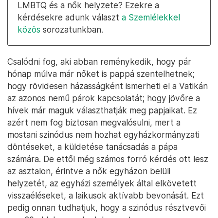
LMBTQ és a nők helyzete? Ezekre a
kérdésekre adunk választ
a Szemlélekkel
közös
sorozatunkban.
Csalódni fog, aki abban reménykedik, hogy pár
hónap múlva már nőket is pappá szentelhetnek;
hogy rövidesen házasságként ismerheti el a Vatikán
az azonos nemű párok kapcsolatát; hogy jövőre a
hívek már maguk választhatják meg papjaikat. Ez
azért nem fog biztosan megvalósulni, mert a
mostani szinódus nem hozhat egyházkormányzati
döntéseket, a küldetése tanácsadás a pápa
számára. De ettől még számos forró kérdés ott lesz
az asztalon, érintve a nők egyházon belüli
helyzetét, az egyházi személyek által elkövetett
visszaéléseket, a laikusok aktívabb bevonását. Ezt
pedig onnan tudhatjuk, hogy a szinódus résztvevői