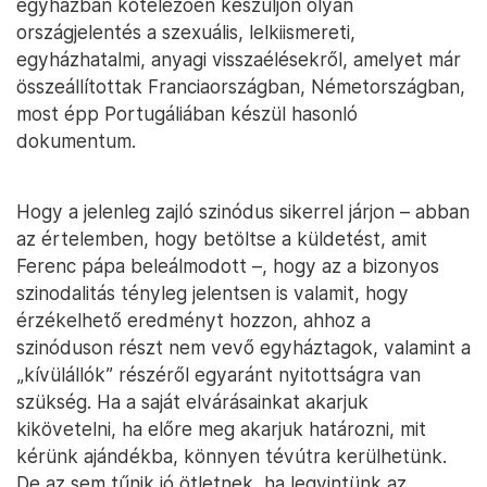
egyházban kötelezően készüljön olyan
országjelentés a szexuális, lelkiismereti,
egyházhatalmi, anyagi visszaélésekről, amelyet már
összeállítottak Franciaországban, Németországban,
most épp Portugáliában készül hasonló
dokumentum.
Hogy a jelenleg zajló szinódus sikerrel járjon – abban
az értelemben, hogy betöltse a küldetést, amit
Ferenc pápa beleálmodott –, hogy az a bizonyos
szinodalitás tényleg jelentsen is valamit, hogy
érzékelhető eredményt hozzon, ahhoz a
szinóduson részt nem vevő egyháztagok, valamint a
„kívülállók” részéről egyaránt nyitottságra van
szükség. Ha a saját elvárásainkat akarjuk
kikövetelni, ha előre meg akarjuk határozni, mit
kérünk ajándékba, könnyen tévútra kerülhetünk.
De az sem tűnik jó ötletnek, ha legyintünk az