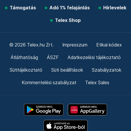
Támogatás
Adó 1% felajánlás
Hírlevelek
Telex Shop
© 2026 Telex.hu Zrt.
Impresszum
Etikai kódex
Átláthatóság
ÁSZF
Adatkezelési tájékoztató
Sütitájékoztató
Süti beállítások
Szabályzatok
Kommentelési szabályzat
Telex Sales