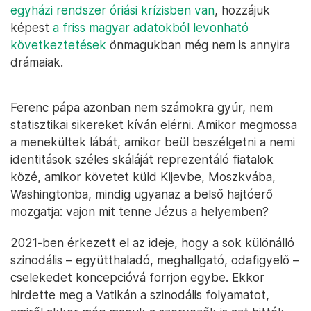
egyházi rendszer óriási krízisben van
, hozzájuk
képest
a friss magyar adatokból levonható
következtetések
önmagukban még nem is annyira
drámaiak.
Ferenc pápa azonban nem számokra gyúr, nem
statisztikai sikereket kíván elérni. Amikor megmossa
a menekültek lábát, amikor beül beszélgetni a nemi
identitások széles skáláját reprezentáló fiatalok
közé, amikor követet küld Kijevbe, Moszkvába,
Washingtonba, mindig ugyanaz a belső hajtóerő
mozgatja: vajon mit tenne Jézus a helyemben?
2021-ben érkezett el az ideje, hogy a sok különálló
szinodális – együtthaladó, meghallgató, odafigyelő –
cselekedet koncepcióvá forrjon egybe. Ekkor
hirdette meg a Vatikán a szinodális folyamatot,