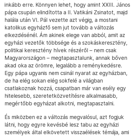
inkább erre. Könnyen lehet, hogy amint XXIII. János
pápa csupán elindította a II. Vatikáni Zsinatot, majd
halála után VI. Pál vezette azt végig, a mostani
katolikus egyházfő sem jut tovább a változás
elkezdésénél. Ám akinek elege van abból, amit az
egyházi vezetők többsége és a szokáskeresztény,
politikai keresztény hívek részéről – nem csak
Magyarországon – megtapasztalunk, annak bőven
akad oka az örömre, legalább a reménykedésre.
Egy pápa ugyanis nem csinál nyarat az egyházban,
de ha elég sokan elég sokfelé a világban
csatlakoznak hozzá, csapatban már van esély egy
hitelesebb, szeretetközvetítésre alkalmasabb,
megértőbb egyházat alkotni, megtapasztalni.
És miközben ez a változás megvalósul, azt fogjuk
látni, hogy egyre kevésbé lesz tabu az egyházi
személyek által elkövetett visszaélések témája, ami