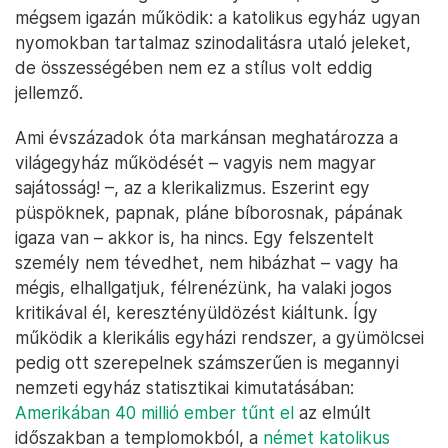
mégsem igazán működik: a katolikus egyház ugyan
nyomokban tartalmaz szinodalitásra utaló jeleket,
de összességében nem ez a stílus volt eddig
jellemző.
Ami évszázadok óta markánsan meghatározza a
világegyház működését – vagyis nem magyar
sajátosság! –, az a klerikalizmus. Eszerint egy
püspöknek, papnak, pláne bíborosnak, pápának
igaza van – akkor is, ha nincs. Egy felszentelt
személy nem tévedhet, nem hibázhat – vagy ha
mégis, elhallgatjuk, félrenézünk, ha valaki jogos
kritikával él, keresztényüldözést kiáltunk. Így
működik a klerikális egyházi rendszer, a gyümölcsei
pedig ott szerepelnek számszerűen is megannyi
nemzeti egyház statisztikai kimutatásában:
Amerikában 40 millió ember tűnt el
az elmúlt
időszakban a templomokból, a
német katolikus