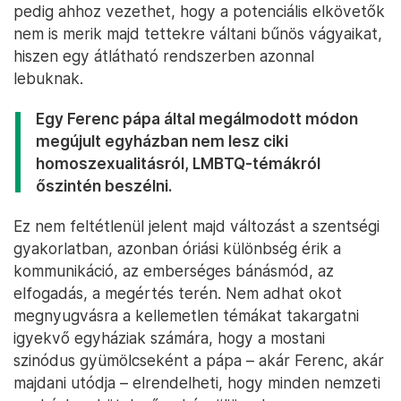
pedig ahhoz vezethet, hogy a potenciális elkövetők
nem is merik majd tettekre váltani bűnös vágyaikat,
hiszen egy átlátható rendszerben azonnal
lebuknak.
Egy Ferenc pápa által megálmodott módon
megújult egyházban nem lesz ciki
homoszexualitásról, LMBTQ-témákról
őszintén beszélni.
Ez nem feltétlenül jelent majd változást a szentségi
gyakorlatban, azonban óriási különbség érik a
kommunikáció, az emberséges bánásmód, az
elfogadás, a megértés terén. Nem adhat okot
megnyugvásra a kellemetlen témákat takargatni
igyekvő egyháziak számára, hogy a mostani
szinódus gyümölcseként a pápa – akár Ferenc, akár
majdani utódja – elrendelheti, hogy minden nemzeti