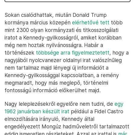
Sokan csalódhattak, miután Donald Trump
kormánya március közepén
elérhetővé tett
több
mint 2300 olyan kormányzati és titkosszolgálati
iratot a Kennedy-gyilkosságról, amiket korábban
még nem hoztak nyilvánosságra. Habár a
történészek
többsége arra figyelmeztetett
, hogy a
nagyjából nyolcvanezer oldalnyi irat valószínűleg
nem tartalmaz majd lényegi új információt a
Kennedy-gyilkossággal kapcsolatban, a remény
megmaradt, hogy más meglepő, történelmi
fontosságú információ előkerülhet majd.
Nagy leleplezésekről egyelőre nem tudni, de
egy
1962 januárban készült irat
például a Fidel Castro
elmozdítására irányuló, Kennedy által
engedélyezett Mongúz hadműveletről tartalmazott
eddig ismeretlen részleteket. Azzal az irattal is
már