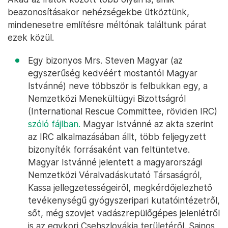
beazonosításakor nehézségekbe ütköztünk,
mindenesetre említésre méltónak találtunk párat
ezek közül.
Egy bizonyos Mrs. Steven Magyar (az
egyszerűség kedvéért mostantól Magyar
Istvánné) neve többször is felbukkan egy, a
Nemzetközi Menekültügyi Bizottságról
(International Rescue Committee, röviden IRC)
szóló fájlban.
Magyar Istvánné az akta szerint
az IRC alkalmazásában állt, több feljegyzett
bizonyíték forrásaként van feltüntetve.
Magyar Istvánné jelentett a magyarországi
Nemzetközi Véralvadáskutató Társaságról,
Kassa jellegzetességeiről, megkérdőjelezhető
tevékenységű gyógyszeripari kutatóintézetről,
sőt, még szovjet vadászrepülőgépes jelenlétről
is az egykori Csehszlovákia területéről. Sajnos