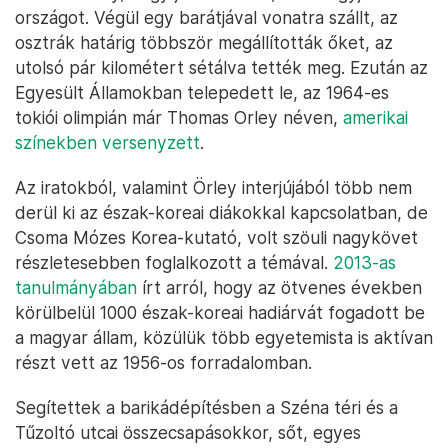
országot. Végül egy barátjával vonatra szállt, az
osztrák határig többször megállították őket, az
utolsó pár kilométert sétálva tették meg. Ezután az
Egyesült Államokban telepedett le, az 1964-es
tokiói olimpián már Thomas Orley néven,
amerikai
színekben versenyzett
.
Az iratokból, valamint Örley interjújából több nem
derül ki az észak-koreai diákokkal kapcsolatban, de
Csoma Mózes Korea-kutató, volt szöuli nagykövet
részletesebben foglalkozott a témával.
2013-as
tanulmányában
írt arról, hogy az ötvenes években
körülbelül 1000 észak-koreai hadiárvát fogadott be
a magyar állam, közülük több egyetemista is aktívan
részt vett az 1956-os forradalomban.
Segítettek a barikádépítésben a Széna téri és a
Tűzoltó utcai összecsapásokkor, sőt, egyes