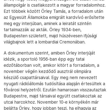
állampolgár is csatlakozott a magyar forradalomhoz.
Ezt többek között Örley Tamás, a forradalom után
az Egyesült Államokba emigrált kardvívó erősítette
meg egy interjúban, aminek a leiratát szintén
tartalmazzák az akták. Örley 1934-ben,
Budapesten született, majd húszévesen ifjúsági
világbajnok lett a lombardiai Cremonában.
A dokumentum szerint, amiben Örley interjúját
idézik, a sportoló 1956-ban épp egy tatai
edzőtáborban volt, amikor kitört a forradalom, a
november végén kezdődő ausztrál olimpiára
készülő csapattársaival. Egy meg nem nevezett
nyugati rádióállomás tudósítása alapján értesültek a
fővárosi helyzetről. Ezután hamarosan visszautaztak
Budapestre, majd társaival együtt csatlakoztak az
utcai harcokhoz. November 10-e környékén már
belátta Örley, hogy jobban teszi, ha elhagyja az