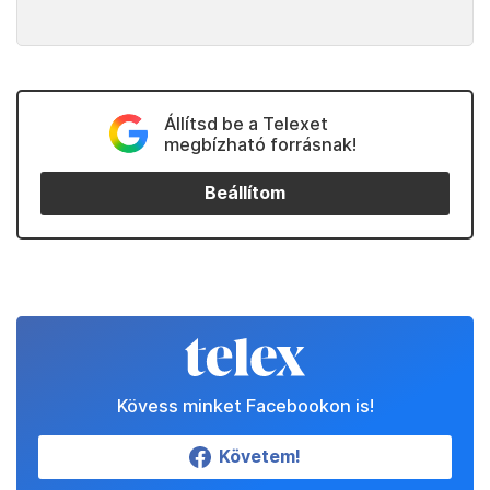
Állítsd be a Telexet
megbízható forrásnak!
Beállítom
Kövess minket Facebookon is!
Követem!