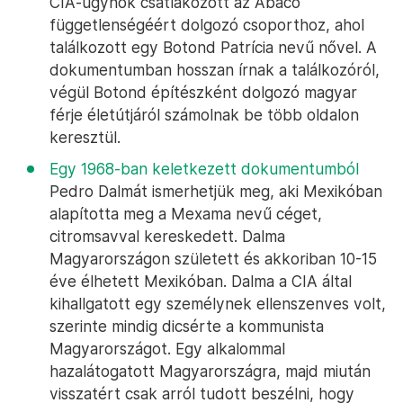
CIA-ügynök csatlakozott az Abaco
függetlenségéért dolgozó csoporthoz, ahol
találkozott egy Botond Patrícia nevű nővel. A
dokumentumban hosszan írnak a találkozóról,
végül Botond építészként dolgozó magyar
férje életútjáról számolnak be több oldalon
keresztül.
Egy 1968-ban keletkezett dokumentumból
Pedro Dalmát ismerhetjük meg, aki Mexikóban
alapította meg a Mexama nevű céget,
citromsavval kereskedett. Dalma
Magyarországon született és akkoriban 10-15
éve élhetett Mexikóban. Dalma a CIA által
kihallgatott egy személynek ellenszenves volt,
szerinte mindig dicsérte a kommunista
Magyarországot. Egy alkalommal
hazalátogatott Magyarországra, majd miután
visszatért csak arról tudott beszélni, hogy