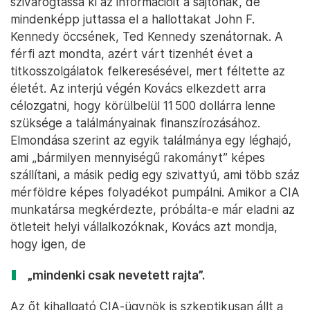
szivárogtassa ki az információit a sajtónak, de
mindenképp juttassa el a hallottakat John F.
Kennedy öccsének, Ted Kennedy szenátornak. A
férfi azt mondta, azért várt tizenhét évet a
titkosszolgálatok felkeresésével, mert féltette az
életét. Az interjú végén Kovács elkezdett arra
célozgatni, hogy körülbelül 11 500 dollárra lenne
szüksége a találmányainak finanszírozásához.
Elmondása szerint az egyik találmánya egy léghajó,
ami „bármilyen mennyiségű rakományt” képes
szállítani, a másik pedig egy szivattyú, ami több száz
mérföldre képes folyadékot pumpálni. Amikor a CIA
munkatársa megkérdezte, próbálta-e már eladni az
ötleteit helyi vállalkozóknak, Kovács azt mondja,
hogy igen, de
„mindenki csak nevetett rajta”.
Az őt kihallgató CIA-ügynök is szkeptikusan állt a