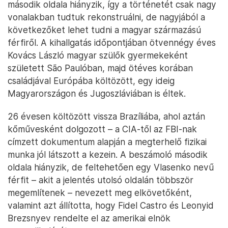
második oldala hiányzik, így a történetét csak nagy
vonalakban tudtuk rekonstruálni, de nagyjából a
következőket lehet tudni a magyar származású
férfiről. A kihallgatás időpontjában ötvennégy éves
Kovács László magyar szülők gyermekeként
született São Paulóban, majd ötéves korában
családjával Európába költözött, egy ideig
Magyarországon és Jugoszláviában is éltek.
26 évesen költözött vissza Brazíliába, ahol aztán
kőművesként dolgozott – a CIA-től az FBI-nak
címzett dokumentum alapján a megterhelő fizikai
munka jól látszott a kezein. A beszámoló második
oldala hiányzik, de feltehetően egy Vlasenko nevű
férfit – akit a jelentés utolsó oldalán többször
megemlítenek – nevezett meg elkövetőként,
valamint azt állította, hogy Fidel Castro és Leonyid
Brezsnyev rendelte el az amerikai elnök