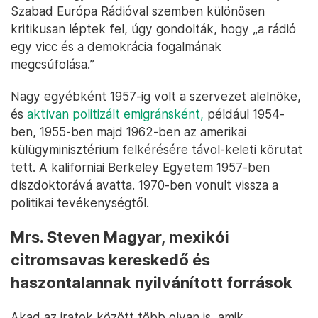
Szabad Európa Rádióval szemben különösen
kritikusan léptek fel, úgy gondolták, hogy „a rádió
egy vicc és a demokrácia fogalmának
megcsúfolása.”
Nagy egyébként 1957-ig volt a szervezet alelnöke,
és
aktívan politizált emigránsként,
például 1954-
ben, 1955-ben majd 1962-ben az amerikai
külügyminisztérium felkérésére távol-keleti körutat
tett. A kaliforniai Berkeley Egyetem 1957-ben
díszdoktorává avatta. 1970-ben vonult vissza a
politikai tevékenységtől.
Mrs. Steven Magyar, mexikói
citromsavas kereskedő és
haszontalannak nyilvánított források
Akad az iratok között több olyan is, amik