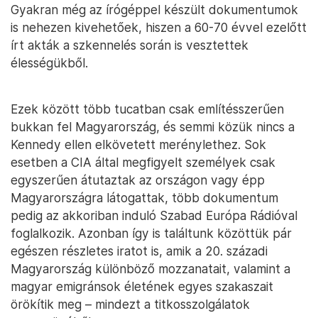
Gyakran még az írógéppel készült dokumentumok
is nehezen kivehetőek, hiszen a 60-70 évvel ezelőtt
írt akták a szkennelés során is vesztettek
élességükből.
Ezek között több tucatban csak említésszerűen
bukkan fel Magyarország, és semmi közük nincs a
Kennedy ellen elkövetett merénylethez. Sok
esetben a CIA által megfigyelt személyek csak
egyszerűen átutaztak az országon vagy épp
Magyarországra látogattak, több dokumentum
pedig az akkoriban induló Szabad Európa Rádióval
foglalkozik. Azonban így is találtunk közöttük pár
egészen részletes iratot is, amik a 20. századi
Magyarország különböző mozzanatait, valamint a
magyar emigránsok életének egyes szakaszait
örökítik meg – mindezt a titkosszolgálatok