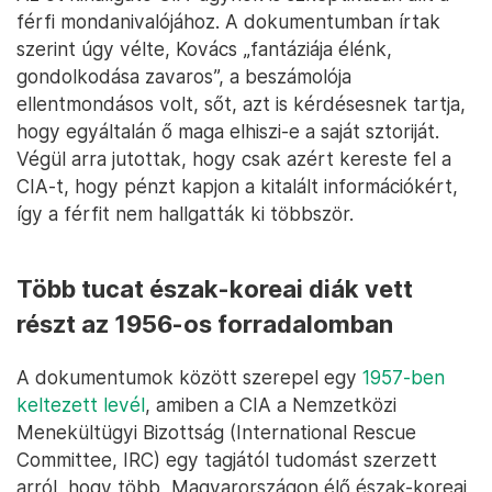
férfi mondanivalójához. A dokumentumban írtak
szerint úgy vélte, Kovács „fantáziája élénk,
gondolkodása zavaros”, a beszámolója
ellentmondásos volt, sőt, azt is kérdésesnek tartja,
hogy egyáltalán ő maga elhiszi-e a saját sztoriját.
Végül arra jutottak, hogy csak azért kereste fel a
CIA-t, hogy pénzt kapjon a kitalált információkért,
így a férfit nem hallgatták ki többször.
Több tucat észak-koreai diák vett
részt az 1956-os forradalomban
A dokumentumok között szerepel egy
1957-ben
keltezett levél
, amiben a CIA a Nemzetközi
Menekültügyi Bizottság (International Rescue
Committee, IRC) egy tagjától tudomást szerzett
arról, hogy több, Magyarországon élő észak-koreai