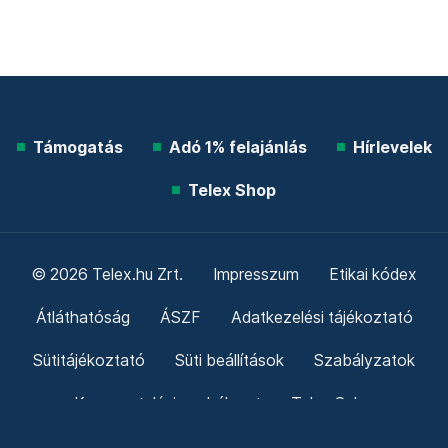
Támogatás
Adó 1% felajánlás
Hírlevelek
Telex Shop
© 2026 Telex.hu Zrt.
Impresszum
Etikai kódex
Átláthatóság
ÁSZF
Adatkezelési tájékoztató
Sütitájékoztató
Süti beállítások
Szabályzatok
Kommentelési szabályzat
Telex Sales