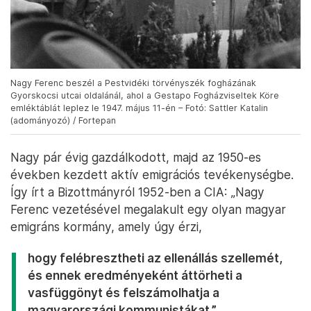
Nagy Ferenc beszél a Pestvidéki törvényszék fogházának
Gyorskocsi utcai oldalánál, ahol a Gestapo Fogházviseltek Köre
emléktáblát leplez le 1947. május 11-én – Fotó: Sattler Katalin
(adományozó) / Fortepan
Nagy pár évig gazdálkodott, majd az 1950-es
években kezdett aktív emigrációs tevékenységbe.
Így írt a Bizottmányról 1952-ben a CIA: „Nagy
Ferenc vezetésével megalakult egy olyan magyar
emigráns kormány, amely úgy érzi,
hogy felébresztheti az ellenállás szellemét,
és ennek eredményeként áttörheti a
vasfüggönyt és felszámolhatja a
magyarországi kommunistákat.”