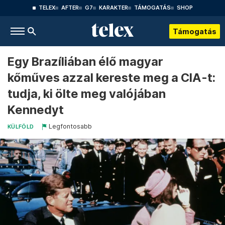
TELEX
AFTER
G7
KARAKTER
TÁMOGATÁS
SHOP
Támogatás
Egy Brazíliában élő magyar
kőműves azzal kereste meg a CIA-t:
tudja, ki ölte meg valójában
Kennedyt
Legfontosabb
KÜLFÖLD