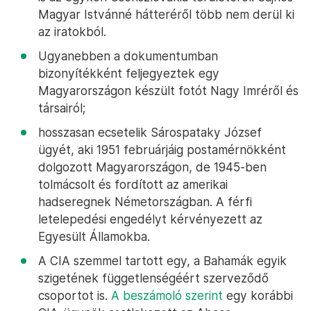
Magyar Istvánné hátteréről több nem derül ki
az iratokból.
Ugyanebben a dokumentumban
bizonyítékként feljegyeztek egy
Magyarországon készült fotót Nagy Imréről és
társairól;
hosszasan ecsetelik Sárospataky József
ügyét, aki 1951 februárjáig postamérnökként
dolgozott Magyarországon, de 1945-ben
tolmácsolt és fordított az amerikai
hadseregnek Németországban. A férfi
letelepedési engedélyt kérvényezett az
Egyesült Államokba.
A CIA szemmel tartott egy, a Bahamák egyik
szigetének függetlenségéért szerveződő
csoportot is.
A beszámoló szerint
egy korábbi