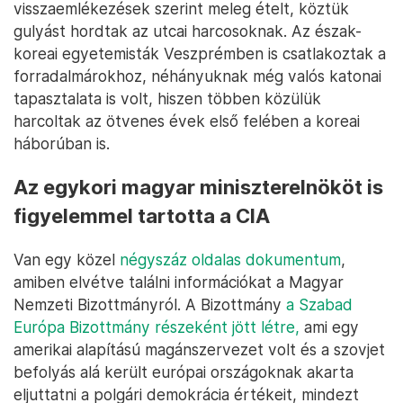
visszaemlékezések szerint meleg ételt, köztük
gulyást hordtak az utcai harcosoknak. Az észak-
koreai egyetemisták Veszprémben is csatlakoztak a
forradalmárokhoz, néhányuknak még valós katonai
tapasztalata is volt, hiszen többen közülük
harcoltak az ötvenes évek első felében a koreai
háborúban is.
Az egykori magyar miniszterelnököt is
figyelemmel tartotta a CIA
Van egy közel
négyszáz oldalas dokumentum
,
amiben elvétve találni információkat a Magyar
Nemzeti Bizottmányról. A Bizottmány
a Szabad
Európa Bizottmány részeként jött létre,
ami egy
amerikai alapítású magánszervezet volt és a szovjet
befolyás alá került európai országoknak akarta
eljuttatni a polgári demokrácia értékeit, mindezt