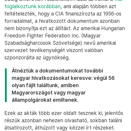
foglalkoztunk korábban
, ami alapján többen azt
feltételezték, hogy a CIA finanszírozta az 1956-os
forradalmat, a hivatkozott dokumentum azonban
nem bizonyítja ezt az állítást. Az amerikai Hungarian
Freedom Fighter Federation Inc. (Magyar
Szabadságharcosok Szövetsége) nevű amerikai
szervezet tevékenységét viszont valóban
szponzorálta az ügynökség.
Átnéztük a dokumentumokat további
magyar hivatkozásokat keresve: végül 56
olyan fájlt találtunk, amiben
Magyarországot vagy magyar
állampolgárokat említenek.
Ezek az akták több ezer oldalt tesznek ki, jelentős
részük azonban nehezen olvasható, sokban találni
átsatírozott, áthúzott vagy kézzel írt részeket.