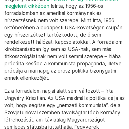
megjelent cikkében
leírta, hogy az 1956-os
forradalomban az amerikai kormánynak és
hírszerzésnek nem volt szerepe. Mint írta, 1956
októberében a budapesti USA-követségen csupán
egy hírszerzőtiszt tartózkodott, de ő sem
rendelkezett hálózati kapcsolatokkal. A forradalom
kirobbanásában így sem az USA-nak, sem más
titkosszolgálatnak nem volt semmi szerepe – hiába
próbálta később a kommunista propaganda, illetve
próbálja a mai napig az orosz politika bizonygatni
ennek ellenkezőjét.
Ez a forradalom napjai alatt sem változott – írta
Ungváry Krisztián. Az USA maximális politikai célja az
volt, hogy segítse egy „nemzeti kommunista”, de a
Szovjetunióval szemben távolságtartóbb kormány
létrehozását, ami távlatilag Magyarországot
semleges státusba juttathatja. Fegyverek