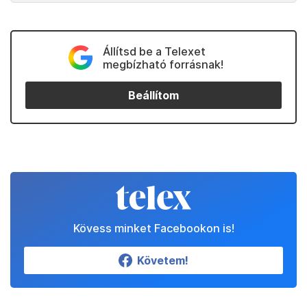
Állítsd be a Telexet
megbízható forrásnak!
Beállítom
Kövess minket Facebookon is!
Követem!