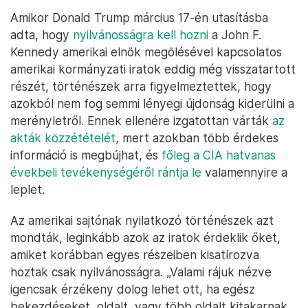
Amikor Donald Trump március 17-én utasításba
adta, hogy
nyilvánosságra kell hozni
a John F.
Kennedy amerikai elnök megölésével kapcsolatos
amerikai kormányzati iratok eddig még visszatartott
részét, történészek arra figyelmeztettek, hogy
azokból nem fog semmi lényegi újdonság kiderülni a
merényletről. Ennek ellenére izgatottan várták
az
akták közzétételét
, mert azokban több érdekes
információ is megbújhat, és
főleg a CIA hatvanas
évekbeli tevékenységéről rántja le
valamennyire a
leplet.
Az amerikai sajtónak nyilatkozó történészek azt
mondták, leginkább azok az iratok érdeklik őket,
amiket korábban egyes részeiben kisatírozva
hoztak csak nyilvánosságra. „Valami rájuk nézve
igencsak érzékeny dolog lehet ott, ha egész
bekezdéseket, oldalt, vagy több oldalt kitakarnak