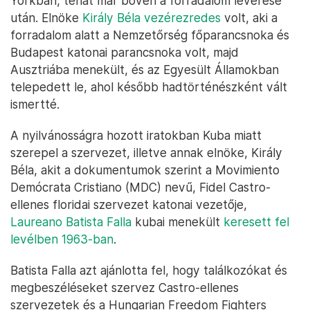
Yorkban, tehát már bőven a forradalom leverése
után. Elnöke
Király Béla vezérezredes
volt, aki a
forradalom alatt a Nemzetőrség főparancsnoka és
Budapest katonai parancsnoka volt, majd
Ausztriába menekült, és az Egyesült Államokban
telepedett le, ahol később hadtörténészként vált
ismertté.
A nyilvánosságra hozott iratokban Kuba miatt
szerepel a szervezet, illetve annak elnöke, Király
Béla, akit a dokumentumok szerint a Movimiento
Demócrata Cristiano (MDC) nevű, Fidel Castro-
ellenes floridai szervezet katonai vezetője,
Laureano Batista Falla
kubai menekült
keresett fel
levélben 1963-ban
.
Batista Falla azt ajánlotta fel, hogy találkozókat és
megbeszéléseket szervez Castro-ellenes
szervezetek és a Hungarian Freedom Fighters