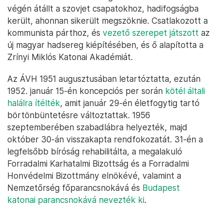
végén átállt a szovjet csapatokhoz, hadifogságba
került, ahonnan sikerült megszöknie. Csatlakozott a
kommunista párthoz, és
vezető szerepet játszott
az
új magyar hadsereg kiépítésében, és ő alapította a
Zrínyi Miklós Katonai Akadémiát.
Az ÁVH 1951 augusztusában letartóztatta, ezután
1952. január 15-én koncepciós per során
kötél általi
halálra ítélték
, amit január 29-én életfogytig tartó
börtönbüntetésre változtattak. 1956
szeptemberében szabadlábra helyezték, majd
október 30-án visszakapta rendfokozatát. 31-én a
legfelsőbb bíróság rehabilitálta, a megalakuló
Forradalmi Karhatalmi Bizottság és a Forradalmi
Honvédelmi Bizottmány elnökévé, valamint a
Nemzetőrség főparancsnokává és
Budapest
katonai parancsnokává nevezték ki
.