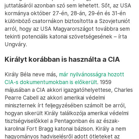
juttatásáról azonban szó sem lehetett. Sőt, az USA
kormánya október 27-én, 28-án, 29-én és 31-én
különböző csatornákon biztosította a Szovjetuniót
arról, hogy az USA Magyarországot továbbra sem
tekinti potenciális katonai szövetségesének – írta
Ungváry.
Királyt korábban is használta a CIA
Király Béla neve más,
már nyilvánosságra hozott
CIA-s dokumentumokban is előkerült
. 1959
májusában a CIA akkori igazgatóhelyettese, Charles
Pearre Cabell az akkori amerikai védelmi
miniszternek írt feljegyzésében számolt be arról,
hogyan sikerült Király találkozója amerikai védelmi
tisztségviselőkkel a Pentagonban és az észak-
karolinai Fort Bragg katonai bázison. Király a nem
hagyományos hadviselésről adott ötleteket az