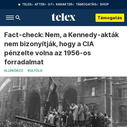
TELEX
AFTER
G7
KARAKTER
TÁMOGATÁS
SHOP
Támogatás
Fact-check: Nem, a Kennedy-akták
nem bizonyítják, hogy a CIA
pénzelte volna az 1956-os
forradalmat
ELLENŐRZŐ
KÜLFÖLD