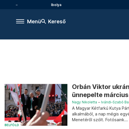
Ibolya
Menü
Kereső
Orbán Viktor ukrá
ünnepelte március
Nagy Nikoletta
–
Ivándi-Szabó Ba
A Magyar Kétfarkú Kutya Pár
alkalmából, a nap mégis egy
Menetéről szólt. Fotósaink...
BELFÖLD