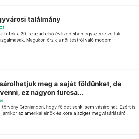
yvárosi találmány
ázs
ktfotók a 20. század első évtizedeiben egyszerre voltak
zgalmasak. Magukon őrzik a női testről való modern
árolhatjuk meg a saját földünket, de
enni, ez nagyon furcsa...
er
törvény Grönlandon, hogy földet senki sem vásárolhat. Ezért is
, amikor az amerikai elnök és köre a sziget megvásárlásáról