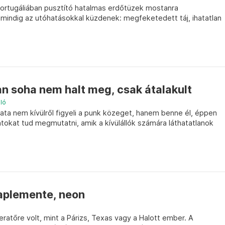
ortugáliában pusztító hatalmas erdőtüzek mostanra
 mindig az utóhatásokkal küzdenek: megfeketedett táj, ihatatlan
n soha nem halt meg, csak átalakult
ló
ta nem kívülről figyeli a punk közeget, hanem benne él, éppen
natokat tud megmutatni, amik a kívülállók számára láthatatlanok
naplemente, neon
eratőre volt, mint a Párizs, Texas vagy a Halott ember. A