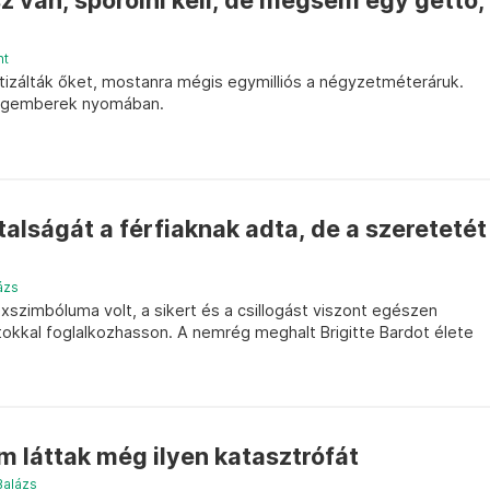
sz van, spórolni kell, de mégsem egy gettó,
nt
atizálták őket, mostanra mégis egymilliós a négyzetméteráruk.
tlagemberek nyomában.
talságát a férfiaknak adta, de a szeretetét
ázs
szimbóluma volt, a sikert és a csillogást viszont egészen
atokkal foglalkozhasson. A nemrég meghalt Brigitte Bardot élete
 láttak még ilyen katasztrófát
Balázs