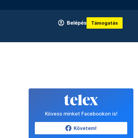
Belépés
Támogatás
Kövess minket Facebookon is!
Követem!