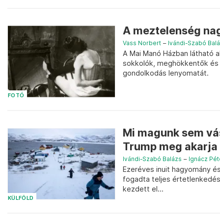
A meztelenség nag
Vass Norbert
–
Ivándi-Szabó Bal
A Mai Manó Házban látható a
sokkolók, meghökkentők és i
gondolkodás lenyomatát.
FOTÓ
Mi magunk sem vás
Trump meg akarja v
Ivándi-Szabó Balázs
–
Ignácz Pét
Ezeréves inuit hagyomány és 
fogadta teljes értetlenkedés
kezdett el...
KÜLFÖLD