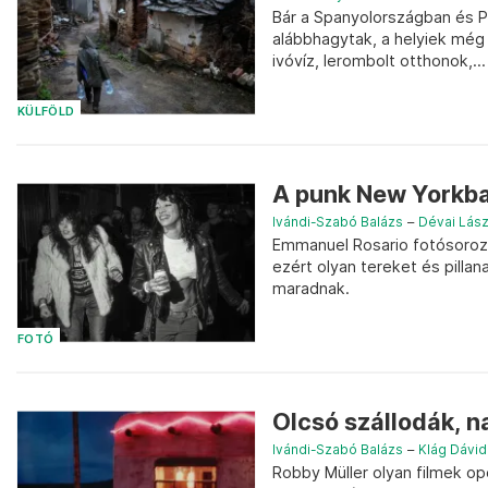
Bár a Spanyolországban és P
alábbhagytak, a helyiek még
ivóvíz, lerombolt otthonok,...
KÜLFÖLD
A punk New Yorkba
Ivándi-Szabó Balázs
–
Dévai Lász
Emmanuel Rosario fotósoroza
ezért olyan tereket és pilla
maradnak.
FOTÓ
Olcsó szállodák, 
Ivándi-Szabó Balázs
–
Klág Dávid
Robby Müller olyan filmek op