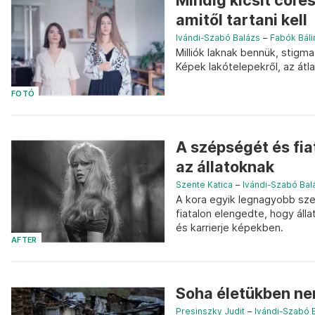
Mindig kicsit córe
amitől tartani kell
Ivándi-Szabó Balázs
–
Fabók Báli
Milliók laknak bennük, stigm
Képek lakótelepekről, az á
FOTÓ
A szépségét és fia
az állatoknak
Szente Katica
–
Ivándi-Szabó Bal
A kora egyik legnagyobb szex
fiatalon elengedte, hogy áll
és karrierje képekben.
AFTER
Soha életükben nem
Presinszky Judit
–
Ivándi-Szabó 