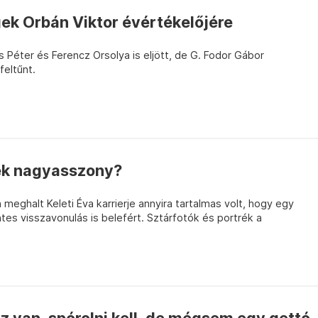
ek Orbán Viktor évértékelőjére
cs Péter és Ferencz Orsolya is eljött, de G. Fodor Gábor
feltűnt.
ék nagyasszony?
eghalt Keleti Éva karrierje annyira tartalmas volt, hogy egy
s visszavonulás is belefért. Sztárfotók és portrék a