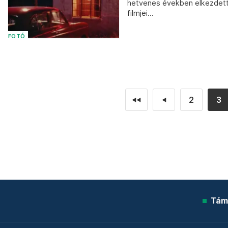
hetvenes években elkezdett 
filmjei...
FOTÓ
2
3
◄◄
◄
Tám