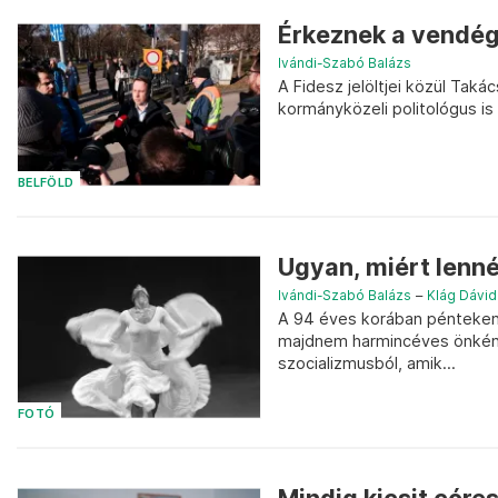
Érkeznek a vendég
Ivándi-Szabó Balázs
A Fidesz jelöltjei közül Taká
kormányközeli politológus is 
BELFÖLD
Ugyan, miért lenn
Ivándi-Szabó Balázs
–
Klág Dávid
A 94 éves korában pénteken m
majdnem harmincéves önkénte
szocializmusból, amik...
FOTÓ