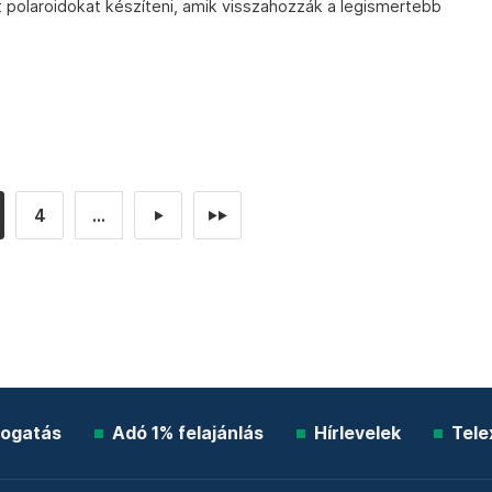
polaroidokat készíteni, amik visszahozzák a legismertebb
4
...
►
►►
ogatás
Adó 1% felajánlás
Hírlevelek
Tele