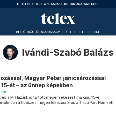
TELEX
AFTER
G7
KARAKTER
TÁMOGATÁS
SHOP
BELFÖLD
KÜLFÖLD
GAZDASÁG
VIDEÓ
ÉLET
TECHTUD
ENGLISH
Ivándi-Szabó Balázs
nozással, Magyar Péter janicsározással
 15-ét – az ünnep képekben
lázs
t és a Mi Hazánk is tartott megemlékezést március 15-e
értelműen a fideszes megemlékezésről és a Tisza Párt Nemzeti