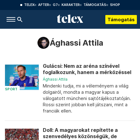
TELEX
AFTER
G7
KARAKTER
TÁMOGATÁS
SHOP
Támogatás
Ághassi Attila
Gulácsi: Nem az aréna színével
foglalkozunk, hanem a mérkőzéssel
Ághassi Attila
Mindenki tudja, mi a véleményem a világ
SPORT
dolgairól, mondta a magyar kapus a
válogatott müncheni sajtótájékoztatóján.
Rossi szerint jobban kell játszani, mint a
franciák ellen.
Doll: A magyarokat repítette a
szenvedélyes közönségük, de