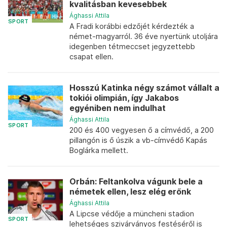
kvalitásban kevesebbek
Ághassi Attila
SPORT
A Fradi korábbi edzőjét kérdezték a
német-magyarról. 36 éve nyertünk utoljára
idegenben tétmeccset jegyzettebb
csapat ellen.
Hosszú Katinka négy számot vállalt a
tokiói olimpián, így Jakabos
egyéniben nem indulhat
Ághassi Attila
SPORT
200 és 400 vegyesen ő a címvédő, a 200
pillangón is ő úszik a vb-címvédő Kapás
Boglárka mellett.
Orbán: Feltankolva vágunk bele a
németek ellen, lesz elég erőnk
Ághassi Attila
A Lipcse védője a müncheni stadion
SPORT
lehetséges szivárványos festéséről is