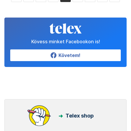
Kövess minket Facebookon is!
Követem!
Telex shop