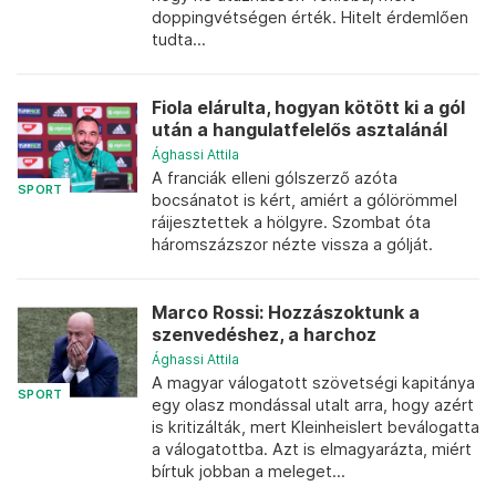
doppingvétségen érték. Hitelt érdemlően
tudta...
Fiola elárulta, hogyan kötött ki a gól
után a hangulatfelelős asztalánál
Ághassi Attila
A franciák elleni gólszerző azóta
SPORT
bocsánatot is kért, amiért a gólörömmel
ráijesztettek a hölgyre. Szombat óta
háromszázszor nézte vissza a gólját.
Marco Rossi: Hozzászoktunk a
szenvedéshez, a harchoz
Ághassi Attila
A magyar válogatott szövetségi kapitánya
SPORT
egy olasz mondással utalt arra, hogy azért
is kritizálták, mert Kleinheislert beválogatta
a válogatottba. Azt is elmagyarázta, miért
bírtuk jobban a meleget...