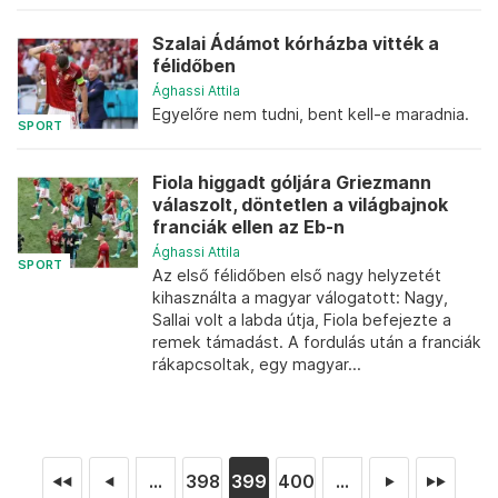
Szalai Ádámot kórházba vitték a
félidőben
Ághassi Attila
Egyelőre nem tudni, bent kell-e maradnia.
SPORT
Fiola higgadt góljára Griezmann
válaszolt, döntetlen a világbajnok
franciák ellen az Eb-n
Ághassi Attila
SPORT
Az első félidőben első nagy helyzetét
kihasználta a magyar válogatott: Nagy,
Sallai volt a labda útja, Fiola befejezte a
remek támadást. A fordulás után a franciák
rákapcsoltak, egy magyar...
...
398
399
400
...
◄◄
◄
►
►►