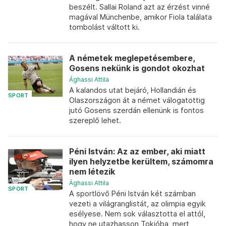
beszélt. Sallai Roland azt az érzést vinné
magával Münchenbe, amikor Fiola találata
tombolást váltott ki.
A németek meglepetésembere,
Gosens nekünk is gondot okozhat
Ághassi Attila
A kalandos utat bejáró, Hollandián és
SPORT
Olaszországon át a német válogatottig
jutó Gosens szerdán ellenünk is fontos
szereplő lehet.
Péni István: Az az ember, aki miatt
ilyen helyzetbe kerültem, számomra
nem létezik
Ághassi Attila
SPORT
A sportlövő Péni István két számban
vezeti a világranglistát, az olimpia egyik
esélyese. Nem sok választotta el attól,
hogy ne utazhasson Tokióba, mert