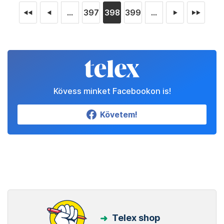
...
397
398
399
...
◄◄
◄
►
►►
Kövess minket Facebookon is!
Követem!
Telex shop