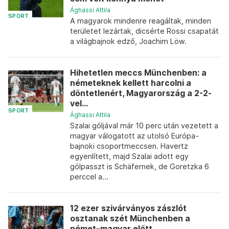
Ághassi Attila
SPORT
A magyarok mindenre reagáltak, minden
területet lezártak, dicsérte Rossi csapatát
a világbajnok edző, Joachim Löw.
Hihetetlen meccs Münchenben: a
németeknek kellett harcolni a
döntetlenért, Magyarország a 2-2-
vel...
SPORT
Ághassi Attila
Szalai góljával már 10 perc után vezetett a
magyar válogatott az utolsó Európa-
bajnoki csoportmeccsen. Havertz
egyenlített, majd Szalai adott egy
gólpasszt is Schäfernek, de Goretzka 6
perccel a...
12 ezer szivárványos zászlót
osztanak szét Münchenben a
német–magyar előtt