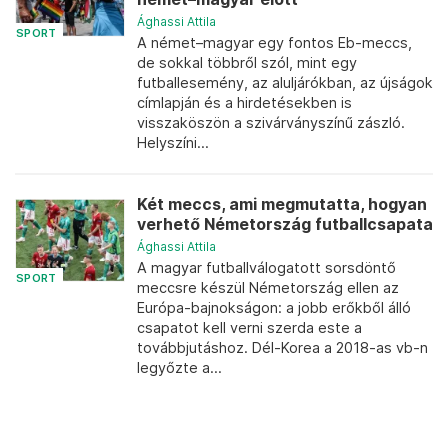
Ághassi Attila
SPORT
A német–magyar egy fontos Eb-meccs,
de sokkal többről szól, mint egy
futballesemény, az aluljárókban, az újságok
címlapján és a hirdetésekben is
visszaköszön a szivárványszínű zászló.
Helyszíni...
Két meccs, ami megmutatta, hogyan
verhető Németország futballcsapata
Ághassi Attila
A magyar futballválogatott sorsdöntő
SPORT
meccsre készül Németország ellen az
Európa-bajnokságon: a jobb erőkből álló
csapatot kell verni szerda este a
továbbjutáshoz. Dél-Korea a 2018-as vb-n
legyőzte a...