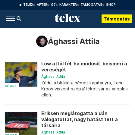
TELEX
AFTER
G7
KARAKTER
TÁMOGATÁS
SHOP
Támogatás
Ághassi Attila
Löw attól fél, ha módosít, beismeri a
vereségét
Ághassi Attila
Zúdul a bírálat a német kapitányra, Toni
SPORT
Kroos viszont szép játékot vár az angolok
ellen.
Eriksen meglátogatta a dán
válogatottat, nagy hatást tett a
társaira
Ághassi Attila