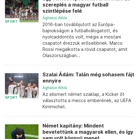
szereplés a magyar futball
szintlépése felé
Ághassi Attila
SPORT
2016-ban továbbjutott az Európa-
bajnokságon a futballválogatott, és
nyolcaddöntős volt, mégis a mostani
csapatot érezzük erősebbnek. Marco
Rossi megalkotta a rövid csapatot, amit
Olaszországban...
Szalai Ádám: Talán még sohasem fájt
ennyire
Ághassi Attila
Az elismert német szaklap, a Kicker őt
SPORT
választotta a meccs emberének, az UEFA
Kimmichet.
Német kapitány: Mindent
bevetettünk a magyarok ellen, és így
sem volt könnyű menet