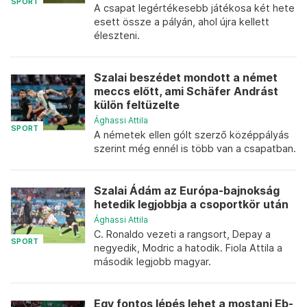
SPORT
A csapat legértékesebb játékosa két hete
esett össze a pályán, ahol újra kellett
éleszteni.
Szalai beszédet mondott a német
meccs előtt, ami Schäfer Andrást
külön feltüzelte
Ághassi Attila
SPORT
A németek ellen gólt szerző középpályás
szerint még ennél is több van a csapatban.
Szalai Ádám az Európa-bajnokság
hetedik legjobbja a csoportkör után
Ághassi Attila
C. Ronaldo vezeti a rangsort, Depay a
SPORT
negyedik, Modric a hatodik. Fiola Attila a
második legjobb magyar.
Egy fontos lépés lehet a mostani Eb-