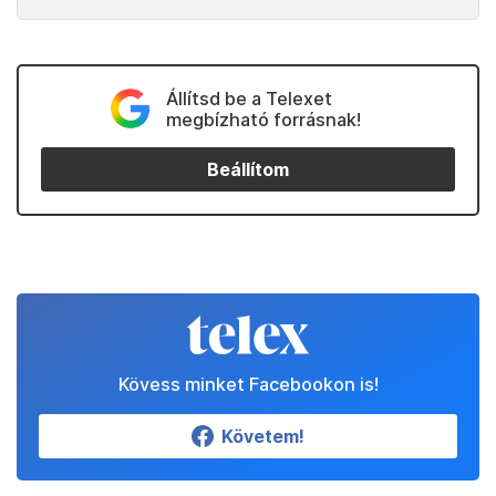
Állítsd be a Telexet
megbízható forrásnak!
Beállítom
Kövess minket Facebookon is!
Követem!