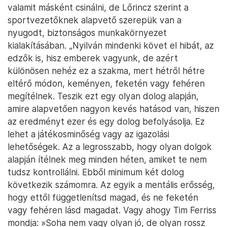
valamit másként csinálni, de Lőrincz szerint a
sportvezetőknek alapvető szerepük van a
nyugodt, biztonságos munkakörnyezet
kialakításában. „Nyilván mindenki követ el hibát, az
edzők is, hisz emberek vagyunk, de azért
különösen nehéz ez a szakma, mert hétről hétre
eltérő módon, keményen, feketén vagy fehéren
megítélnek. Teszik ezt egy olyan dolog alapján,
amire alapvetően nagyon kevés hatásod van, hiszen
az eredményt ezer és egy dolog befolyásolja. Ez
lehet a játékosminőség vagy az igazolási
lehetőségek. Az a legrosszabb, hogy olyan dolgok
alapján ítélnek meg minden héten, amiket te nem
tudsz kontrollálni. Ebből minimum két dolog
következik számomra. Az egyik a mentális erősség,
hogy ettől függetlenítsd magad, és ne feketén
vagy fehéren lásd magadat. Vagy ahogy Tim Ferriss
mondja: »Soha nem vagy olyan jó, de olyan rossz