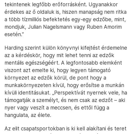
tekintenek legfőbb erőforrásként. Ugyanakkor
érdekes az ő oldaluk is, hiszen manapság nem ritka
a több tízmilliós befektetés egy-egy edzőbe, mint,
mondjuk, Julian Nagelsmann vagy Ruben Amorim
esetén.”
Harding szerint külön könyvnyi kifejtést érdemelne
az a kérdéskör, hogy mit lehet tenni az edzők
mentális egészségéért. A legfontosabb elemként
viszont azt emelte ki, hogy legyen támogató
környezet az edzők körül, de pont hogy a
munkakörnyezeten kívül, hogy erősítse a munkán
kívüli identitásukat. „Perspektívát nyernek vele, ha
támogatják a személyt, és nem csak az edzőt – aki
nyer vagy veszít a meccsen, és ettől függ a
hangulata, az élete.
Az elit csapatsportokban is ki kell alakítani és teret