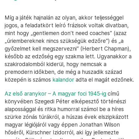
Míg a játék hajnalán az olyan, akkor teljességgel
jogos, a feladatkört leíró frázisok voltak divatban,
mint hogy „gentlemen don’t need coaches” (azaz
„úriembereknek nincs szükségük edzőre”) és „a
győzelmet kell megszervezni” (Herbert Chapman),
később az edzőség egy szakma lett. Ugyanakkor a
szakirodalomból kiderül, hogy nemcsak a
premodern időkben, de még a huszadik század
közepén is számos
kalandor
adta el magát edzőnek.
Az első aranykor – A magyar foci 1945-ig
című
könyvében Szegedi Péter elképesztő történészi
alapossággal és ritka humorral számol be a híres
szürke zónás túrákról, a húszas évek elszipkázott
magyar légiójáról vagy éppen Jonathan Wilson
hőséről, Kürschner Izidorról, aki így jellemezte