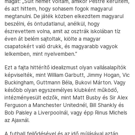
magát: „Sült német voltam, amikor Pestre kerültem,
és azt hittem, hogy sohasem fogok magyarul
megtanulni. De játék közben elkezdtem magyarul
beszélni, és öntudatlanul, anélkül, hogy
észrevettem volna, amit az osztrák iskolában tíz
éven át belém sajtoltak, kiölte a magyar
csapatokért való drukk, és magyarabb vagyok
lelkemben, mint nyelvemben.”
Ezt a fajta hittérítő idealizmust olyan vallásalapítók
képviselték, mint William Garbutt, Jimmy Hogan, Vic
Buckingham, Guttmann Béla, Bukovi Márton. Vagy
később olyan egyszemélyes klubként működő,
intézményesült edzők, mint Matt Busby és Sir Alex
Ferguson a Manchester Unitednél, Bill Shankly és
Bob Paisley a Liverpoolnál, vagy épp Rinus Michels
az Ajaxnál.
A futball fejlődésével és az idő múlásával aztán