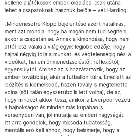
kellene a játékosok emberi oldalába, csak utána
lehet a csapatoknak hasznuk belőle – véli Harding.
„Mindenesetre Klopp bejelentése azért hatalmas,
mert azt mondja, hogy ha magán nem tud segíteni,
akkor a csapatán se. Annak a kimondása, hogy nem
attól lesz valaki a világ egyik legjobb edzője, hogy
hajnal négyig tolja a munkát, és végtelenségig nézi a
videókat, hanem önmenedzseléstől, reflexiótól,
egyensúlytól. Amihez az is hozzátartozik, hogy az
ember továbblép, akár a futballon túlra. Emellett az
időzítés is kiemelkedő, hiszen tavaly is megtehette
volna (sőt talán egyszerűbb is lett volna), de az,
hogy mindezt akkor teszi, amikor a Liverpool vezeti
a bajnokságot és minden más kupában is
versenyben van, jól mutatja az emberi nagyságát.
Itt arra gondolok, hogy micsoda tudatosság,
mentális erő kell ahhoz, hogy beismerje, hogy a