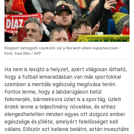
Kloppot támogató szurkolói sál a Norwich elleni kupameccsen –
Fotó: Paul Ellis / AFP
Ha nem is lesújtó a helyzet, azért világosan látható,
hogy a futball lemaradásban van más sportokkal
szemben a mentális egészség megóvása terén.
Fontos lenne, hogy a labdarúgáson belül
felismerjék, bármekkora üzlet is a sportág, üzleti
érdek lenne a teljesítmény növelése, és ehhez
elengedhetetlen minden egyes ott dolgozó ember
egészsége és jólléte, amelyért felelősséget kell
vállalni. Először ezt kellene belátni, aztán invesztálni