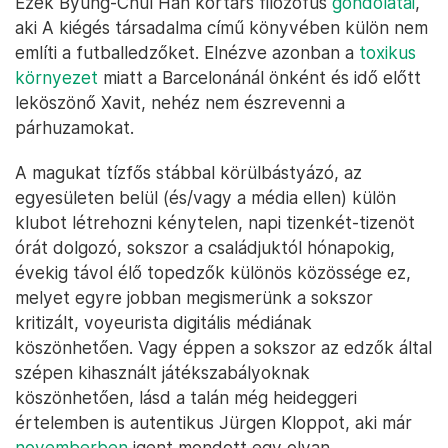
Ezek Byung-Chul Han kortárs filozófus
gondolatai
,
aki A kiégés társadalma című könyvében külön nem
említi a futballedzőket. Elnézve azonban a
toxikus
környezet
miatt a Barcelonánál önként és idő előtt
leköszönő Xavit, nehéz nem észrevenni a
párhuzamokat.
A magukat tízfős stábbal körülbástyázó, az
egyesületen belül (és/vagy a média ellen) külön
klubot létrehozni kénytelen, napi tizenkét-tizenöt
órát dolgozó, sokszor a családjuktól hónapokig,
évekig távol élő topedzők különös közössége ez,
melyet egyre jobban megismerünk a sokszor
kritizált, voyeurista digitális médiának
köszönhetően. Vagy éppen a sokszor az edzők által
szépen kihasznált játékszabályoknak
köszönhetően, lásd a talán még heideggeri
értelemben is autentikus Jürgen Kloppot, aki már
novemberben
igent mondott egy olyan