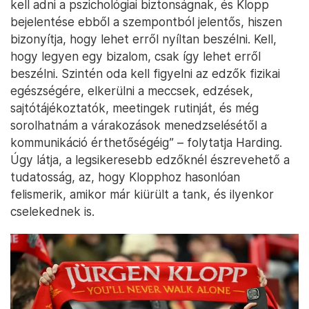
kell adni a pszichológiai biztonságnak, és Klopp
bejelentése ebből a szempontból jelentős, hiszen
bizonyítja, hogy lehet erről nyíltan beszélni. Kell,
hogy legyen egy bizalom, csak így lehet erről
beszélni. Szintén oda kell figyelni az edzők fizikai
egészségére, elkerülni a meccsek, edzések,
sajtótájékoztatók, meetingek rutinját, és még
sorolhatnám a várakozások menedzselésétől a
kommunikáció érthetőségéig” – folytatja Harding.
Úgy látja, a legsikeresebb edzőknél észrevehető a
tudatosság, az, hogy Klopphoz hasonlóan
felismerik, amikor már kiürült a tank, és ilyenkor
cselekednek is.