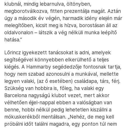
klubnál, mindig lebarnulva, öltönyben,
megborotválkozva, fitten prezentálja magát. Aztán
úgy a második év végén, harmadik idény elején már
melegítőben, kicsit meg is hízva, borostásan áll az
oldalvonalon – látszik a vég nélküli munka leépítő
hatása.”
Lőrincz igyekezett tanácsokat is adni, amelyek
segítségével könnyebben elkerülhető a teljes
kiégés. A Hammarby segédedzője fontosnak tartja,
hogy nem szabad azonosulni a munkával, mellette
legyen valaki, (az ő esetében) családapa, társ, férj.
Szükség van hobbira is, főleg, ha valaki egy
Barcelona nagyságú klubot vezet, mert akkor
vélhetően éjjel-nappal ebben a valóságban van
benne, hobbi nélkül pedig lehetetlen kiszállni a
mókuskerékből mentálisan. „Nehéz, de meg kell
próbálni időt találni magadra, egy ponton túl nem