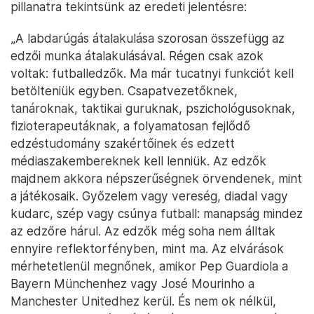
pillanatra tekintsünk az eredeti jelentésre:
„A labdarúgás átalakulása szorosan összefügg az
edzői munka átalakulásával. Régen csak azok
voltak: futballedzők. Ma már tucatnyi funkciót kell
betölteniük egyben. Csapatvezetőknek,
tanároknak, taktikai guruknak, pszichológusoknak,
fizioterapeutáknak, a folyamatosan fejlődő
edzéstudomány szakértőinek és edzett
médiaszakembereknek kell lenniük. Az edzők
majdnem akkora népszerűségnek örvendenek, mint
a játékosaik. Győzelem vagy vereség, diadal vagy
kudarc, szép vagy csúnya futball: manapság mindez
az edzőre hárul. Az edzők még soha nem álltak
ennyire reflektorfényben, mint ma. Az elvárások
mérhetetlenül megnőnek, amikor Pep Guardiola a
Bayern Münchenhez vagy José Mourinho a
Manchester Unitedhez kerül. És nem ok nélkül,