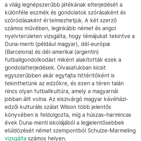
a világ legnépszerűbb játékának elterjedését a
különféle eszmék és gondolatok szórásaként és
szóródásaként értelmezhetjük. A két szerző
számos művében, leginkább német és angol
nyelvterületen vizsgálta, hogy témájukat tekintve a
Duna-menti (például magyar), dél-európai
(Barcelona) és dél-amerikai (argentin)
futballgondolkodást miként alakították ezek a
gondolatterjedések. Olvasatukban kicsit
egyszerűbben akár egyfajta hittérítőként is
tekinthetünk az edzőkre, és ezen a téren talán
nincs olyan futballkultúra, amely a magyarnál
jobban állt volna. Az elszivárgó magyar kávéházi-
edzői kulturális szálat Wilson több jelentős
könyvében is feldolgozta, míg a húszas–harmincas
évek Duna-menti iskolájából a legjelentősebbek
elüldözését német szempontból Schulze-Marmeling
vizsgálta
számos helyen.