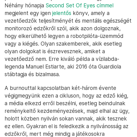
Néhány hónapja
Second Set Of Eyes címmel
megjelent egy igen
jelentős
könyv, amely a
vezetőedzők teljesítményét és mentális egészségét
monitorozó edzőkről szól, akik azon dolgoznak,
hogy elkerülhető legyen a robotpilóta-üzemmód
vagy a kiégés. Olyan szakemberek, akik esetleg
olyan dolgokat is észrevesznek, amiket a
vezetőedző nem. Erre kiváló példa a vízilabda-
legenda Manuel Estiarte, aki 2016 óta Guardiola
stábtagja és bizalmasa.
A burnouttal kapcsolatban két-három évente
végigmegyünk ezen a cikluson, hogy az edző kiég,
a média elkezd erről beszélni, esetleg beindulnak
reménykeltő kezdeményezések, majd elhal az ügy,
holott közben nyilván sokan vannak, akik tesznek
ez ellen. Gyakran el is feledkezik a nyilvánosság az
edzőkről, mert még mindig a játékosokra