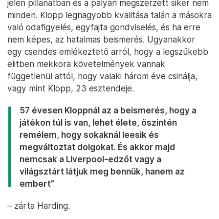
jelen pillanatban és a pályán megszerzett siker nem
minden. Klopp legnagyobb kvalitása talán a másokra
való odafigyelés, egyfajta gondviselés, és ha erre
nem képes, az hatalmas beismerés. Ugyanakkor
egy csendes emlékeztető arról, hogy a legszűkebb
elitben mekkora követelmények vannak
függetlenül attól, hogy valaki három éve csinálja,
vagy mint Klopp, 23 esztendeje.
57 évesen Kloppnál az a beismerés, hogy a
játékon túl is van, lehet élete, őszintén
remélem, hogy sokaknál leesik és
megváltoztat dolgokat. És akkor majd
nemcsak a Liverpool-edzőt vagy a
világsztárt látjuk meg bennük, hanem az
embert”
– zárta Harding.