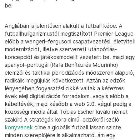
be.
Angliában is jelentősen alakult a futball képe. A
futballhuliganizmustól megtisztított Premier League
előbb a wengeri–fergusoni csapatvezetési, életviteli
modernizációt, illetve szervezett utánpótlás-
koncepciót és játékosmodellt vezetett be, majd egy
spanyol–portugál (Rafa Benítez és Mourinho)
elemzői és taktikai periodizációs módszeren alapuló,
radikális megújulás következett. Aztán az edzők
lényegében fogyasztási cikké váltak a kétezres
évek eleji digitalizációs forradalom, vagyis előbb a
kábeltévék, majd később a web 2.0, végül pedig a
közösségi média által. Tobias Escher kiváló német
szakíró A stratégák kora című, edzőkről szóló
könyvének
címe a globális futball lassan szinte
minden szereplőjére is alkalmazható, ám egy