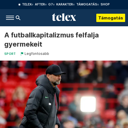
TELEX
AFTER
G7
KARAKTER
TÁMOGATÁS
SHOP
Támogatás
A futballkapitalizmus felfalja
gyermekeit
Legfontosabb
SPORT