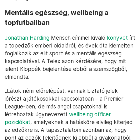
Mentális egészség, wellbeing a
topfutballban
Jonathan Harding
Mensch címmel kiváló
könyvet
írt
a topedzők emberi oldaláról, és évek óta kiemelten
foglalkozik az elit sport és a mentális egészség
kapcsolatával. A Telex azon kérdésére, hogy mit
jelent Kloppék bejelentése ebből a szemszögből,
elmondta:
„Látok némi előrelépést, vannak biztató jelek
jórészt a játékosokkal kapcsolatban – a Premier
League-ben, de más angol csapatoknál is
létrehoztak úgynevezett
wellbeing officer
pozíciókat
, amelyeknek a hatásköre elvileg kiterjed
az edzőkre is. A tapasztalatom azonban az, hogy
pont az edzők felejtődnek ki ebből a gyakorlatból.