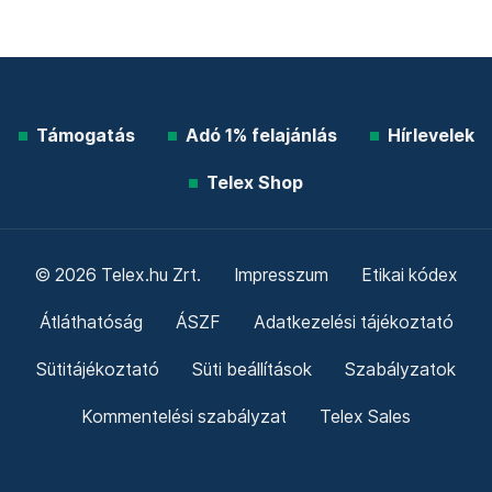
Támogatás
Adó 1% felajánlás
Hírlevelek
Telex Shop
© 2026 Telex.hu Zrt.
Impresszum
Etikai kódex
Átláthatóság
ÁSZF
Adatkezelési tájékoztató
Sütitájékoztató
Süti beállítások
Szabályzatok
Kommentelési szabályzat
Telex Sales