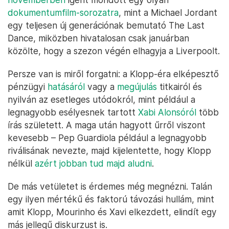
dokumentumfilm-sorozatra
, mint a Michael Jordant
egy teljesen új generációnak bemutató The Last
Dance, miközben hivatalosan csak januárban
közölte, hogy a szezon végén elhagyja a Liverpoolt.
Persze van is miről forgatni: a Klopp-éra elképesztő
pénzügyi
hatásáról
vagy a
megújulás
titkairól és
nyilván az esetleges utódokról, mint például a
legnagyobb esélyesnek tartott
Xabi Alonsóról
több
írás született. A maga után hagyott űrről viszont
kevesebb – Pep Guardiola például a legnagyobb
riválisának nevezte, majd kijelentette, hogy Klopp
nélkül
azért jobban tud majd aludni
.
De más vetületet is érdemes még megnézni. Talán
egy ilyen mértékű és faktorú távozási hullám, mint
amit Klopp, Mourinho és Xavi elkezdett, elindít egy
más jellegű diskurzust is.