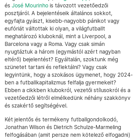
és
José Mourinho
is távozott vezetőedzői
posztjáról. A bejelentéseik általános sokkot,
egyfajta gyászt, kisebb-nagyobb pánikot vagy
eufóriát váltottak ki olyan, a világfutballt
meghatározó kluboknál, mint a Liverpool, a
Barcelona vagy a Roma. Vagy csak simán
nyugtáztuk a három (egymástól azért nagyban
eltérő) bejelentést? Egyáltalán, szoktunk még
szünetet tartani és reflektálni? Vagy csak
legyintünk, hogy a szokásos ügymenet, hogy 2024-
ben a futballkapitalizmus felfalja gyermekeit?
Ebben a cikkben klubokról, vezetői stílusokról és a
vezetőedzői létről elmélkedünk néhány szakkönyv
és szakértő segítségével.
Két jelentős és termékeny futballgondolkodó,
Jonathan Wilson és Dietrich Schulze-Marmeling
felfogásában (amit persze nem kötelező elfogadni)