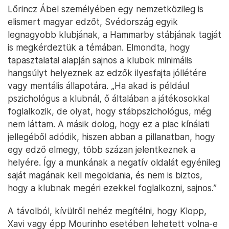
Lőrincz Ábel személyében egy nemzetközileg is
elismert magyar edzőt, Svédország egyik
legnagyobb klubjának, a Hammarby stábjának tagját
is megkérdeztük a témában. Elmondta, hogy
tapasztalatai alapján sajnos a klubok minimális
hangsúlyt helyeznek az edzők ilyesfajta jóllétére
vagy mentális állapotára. „Ha akad is például
pszichológus a klubnál, ő általában a játékosokkal
foglalkozik, de olyat, hogy stábpszichológus, még
nem láttam. A másik dolog, hogy ez a piac kínálati
jellegéből adódik, hiszen abban a pillanatban, hogy
egy edző elmegy, több százan jelentkeznek a
helyére. Így a munkának a negatív oldalát egyénileg
saját magának kell megoldania, és nem is biztos,
hogy a klubnak megéri ezekkel foglalkozni, sajnos.”
A távolból, kívülről nehéz megítélni, hogy Klopp,
Xavi vagy épp Mourinho esetében lehetett volna-e