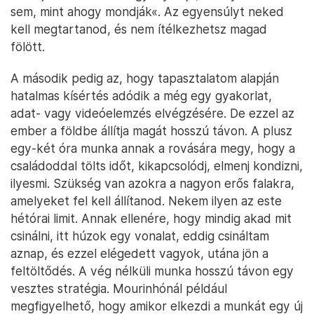
sem, mint ahogy mondják«. Az egyensúlyt neked
kell megtartanod, és nem ítélkezhetsz magad
fölött.
A második pedig az, hogy tapasztalatom alapján
hatalmas kísértés adódik a még egy gyakorlat,
adat- vagy videóelemzés elvégzésére. De ezzel az
ember a földbe állítja magát hosszú távon. A plusz
egy-két óra munka annak a rovására megy, hogy a
családoddal tölts időt, kikapcsolódj, elmenj kondizni,
ilyesmi. Szükség van azokra a nagyon erős falakra,
amelyeket fel kell állítanod. Nekem ilyen az este
hétórai limit. Annak ellenére, hogy mindig akad mit
csinálni, itt húzok egy vonalat, eddig csináltam
aznap, és ezzel elégedett vagyok, utána jön a
feltöltődés. A vég nélküli munka hosszú távon egy
vesztes stratégia. Mourinhónál például
megfigyelhető, hogy amikor elkezdi a munkát egy új