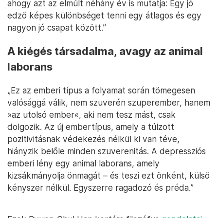
ahogy azt az elmúlt néhány év is mutatja: Egy jó
edző képes különbséget tenni egy átlagos és egy
nagyon jó csapat között.”
A kiégés társadalma, avagy az animal
laborans
„Ez az emberi típus a folyamat során tömegesen
valósággá válik, nem szuverén szuperember, hanem
»az utolsó ember«, aki nem tesz mást, csak
dolgozik. Az új embertípus, amely a túlzott
pozitivitásnak védekezés nélkül ki van téve,
hiányzik belőle minden szuverenitás. A depressziós
emberi lény egy animal laborans, amely
kizsákmányolja önmagát – és teszi ezt önként, külső
kényszer nélkül. Egyszerre ragadozó és préda.”