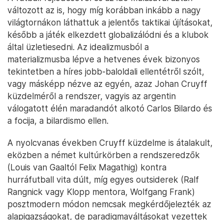
változott az is, hogy míg korábban inkább a nagy
világtornákon láthattuk a jelentős taktikai újításokat,
később a játék elkezdett globalizálódni és a klubok
által üzletiesedni. Az idealizmusból a
materializmusba lépve a hetvenes évek bizonyos
tekintetben a híres jobb-baloldali ellentétről szólt,
vagy másképp nézve az egyén, azaz Johan Cruyff
küzdelméről a rendszer, vagyis az argentin
válogatott élén maradandót alkotó Carlos Bilardo és
a focija, a bilardismo ellen.
A nyolcvanas években Cruyff küzdelme is átalakult,
eközben a német kultúrkörben a rendszeredzők
(Louis van Gaaltól Felix Magathig) kontra
hurráfutball vita dúlt, míg egyes outsiderek (Ralf
Rangnick vagy Klopp mentora, Wolfgang Frank)
posztmodern módon nemcsak megkérdőjelezték az
alapigazságokat, de paradigmaváltásokat vezettek