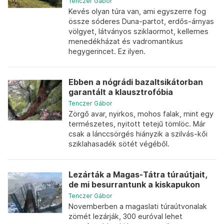
Tenczer Gábor
Kevés olyan túra van, ami egyszerre fog
össze sóderes Duna-partot, erdős-árnyas
völgyet, látványos sziklaormot, kellemes
menedékházat és vadromantikus
hegygerincet. Ez ilyen.
Ebben a nógrádi bazaltsikátorban
garantált a klausztrofóbia
Tenczer Gábor
Zörgő avar, nyirkos, mohos falak, mint egy
természetes, nyitott tetejű tömlöc. Már
csak a lánccsörgés hiányzik a szilvás-kői
sziklahasadék sötét végéből.
Lezárták a Magas-Tátra túraútjait,
de mi besurrantunk a kiskapukon
Tenczer Gábor
Novemberben a magaslati túraútvonalak
zömét lezárják, 300 euróval lehet