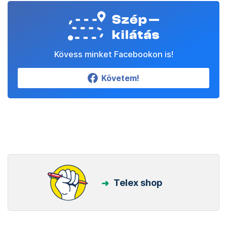
Kövess minket Facebookon is!
Követem!
Telex shop