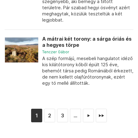
szegényebb, aki bemegy a tiltott
területre. Pár szabad hegyi ösvényt azért
meghagytak, közülük teszteltük a két
legjobbat.
A mátrai két torony: a sárga óriás és
a hegyes törpe
Tenczer Gábor
A szép formájú, mesebeli hangulatot idéző
kis kilátótorony kőből épült 125 éve,
behemót társa pedig Romániából érkezett,
de nem kellett olajfúrótoronynak, ezért
egy tó mellé állították.
1
2
3
...
►
►►