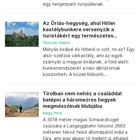
egy tengerparti tunyulásnak.
Az Óriás-hegység, ahol Hitler
kastélybunkere versenyzik a
turistákért egy természetes...
Tenczer Gábor
Mátyás királyé és Hitleré is volt, mi az? Egy
alsó-sziléziai várkastély, ami az egyik
szárnyát a magyar királynak, a föld alatti
bunkerrendszerét a náci diktátornak
köszönheti. A közeli Kóborló...
Tirolban nem nehéz a családdal
belépni a háromezres hegyek
megmászóinak klubjába
Nagy Imre
A 3018 méter magas Schwarzkogel
csúcsára a Langeggbahn felvonó 2663
méteren fekvő felső állomásától indul a
túra, ami egy alpesi tó mellett is elhalad.