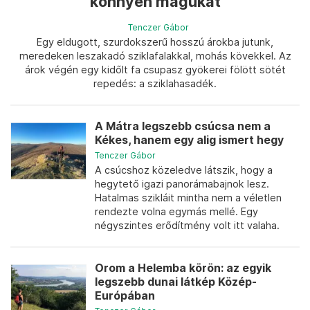
könnyen magukat
Tenczer Gábor
Egy eldugott, szurdokszerű hosszú árokba jutunk,
meredeken leszakadó sziklafalakkal, mohás kövekkel. Az
árok végén egy kidőlt fa csupasz gyökerei fölött sötét
repedés: a sziklahasadék.
A Mátra legszebb csúcsa nem a
Kékes, hanem egy alig ismert hegy
Tenczer Gábor
A csúcshoz közeledve látszik, hogy a
hegytető igazi panorámabajnok lesz.
Hatalmas szikláit mintha nem a véletlen
rendezte volna egymás mellé. Egy
négyszintes erődítmény volt itt valaha.
Orom a Helemba körön: az egyik
legszebb dunai látkép Közép-
Európában