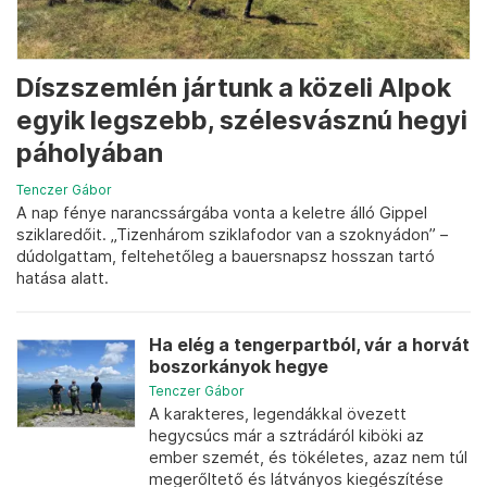
Díszszemlén jártunk a közeli Alpok
egyik legszebb, szélesvásznú hegyi
páholyában
Tenczer Gábor
A nap fénye narancssárgába vonta a keletre álló Gippel
sziklaredőit. „Tizenhárom sziklafodor van a szoknyádon” –
dúdolgattam, feltehetőleg a bauersnapsz hosszan tartó
hatása alatt.
Ha elég a tengerpartból, vár a horvát
boszorkányok hegye
Tenczer Gábor
A karakteres, legendákkal övezett
hegycsúcs már a sztrádáról kiböki az
ember szemét, és tökéletes, azaz nem túl
megerőltető és látványos kiegészítése